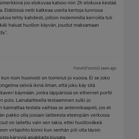
simerkkinä jos elokuvaa katsoo niin 2h elokuva kestää
. Etätöissä netti katkeaa useita kertoja tunnissa
ksia tehty kahdesti, jolloin molemmilla kerroilla tuli
mikäli haluat huollon käyvän, joudut maksamaan
dy”.
Forum|Forum|2 years ago
 kun noin huonosti on toiminut jo vuosia. Ei se joko
ongelma selviä ikinä ilman, että joku käy sitä
kaveri käymään, jonka läppärissä on ethernet portti
n pois. Lainalaitteella testaaminen sulki jo
 kannattaa testata vaihtaa se antennikaapeli, jos et
n pakko olla jossain laitteesta eteenpäin verkossa
ut on laitettu vain sen takia, ettei huoltoväkeä
een virtajohto kiinni kun senhän piti olla täysin
mista kärsiviä asiakkaita kiusata.