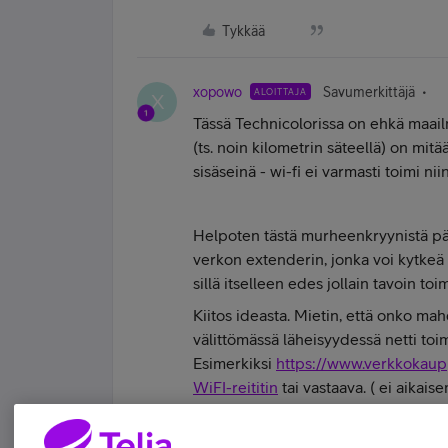
Tykkää
xopowo
Savumerkittäjä
ALOITTAJA
X
Tässä Technicolorissa on ehkä maailm
(ts. noin kilometrin säteellä) on mitää
sisäseinä - wi-fi ei varmasti toimi niin
Helpoten tästä murheenkryynistä pä
verkon extenderin, jonka voi kytkeä
sillä itselleen edes jollain tavoin to
Kiitos ideasta. Mietin, että onko mahd
välittömässä läheisyydessä netti to
Esimerkiksi
https://www.verkkokau
WiFI-reititin
tai vastaava. ( ei aikais
sopiiko tämän ongelman ratkaisemis