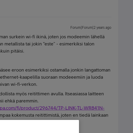
Forum|Forum|2 years ago
an surkein wi-fi ikinä, joten jos modeemin lähellä
n metallista tai jokin “este” - esimerkiksi talon
kuin pitäisi.
äsee eroon esimerkiksi ostamalla jonkin langattoman
 ethernet-kaapelilla suoraan modeeemiin ja luoda
imivan wi-fi-verkon.
ollista myös reitittimen avulla. Itseasiassa laitteen
imii ehkä paremmin.
ppa.com/fi/product/296744/TP-LINK-TL-WR841N-
empaa kokemusta reitittimistä, joten en tiedä lainkaan
eksi)