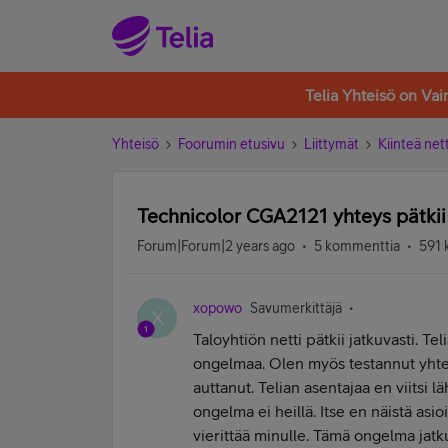
Telia Yhteisö on Va
Yhteisö
Foorumin etusivu
Liittymät
Kiinteä nett
Technicolor CGA2121 yhteys pätkii 
Forum|Forum|2 years ago
5 kommenttia
591 
xopowo
Savumerkittäjä
X
Taloyhtiön netti pätkii jatkuvasti. 
ongelmaa. Olen myös testannut yhtey
auttanut. Telian asentajaa en viitsi l
ongelma ei heillä. Itse en näistä asio
vierittää minulle. Tämä ongelma jatku