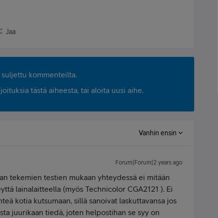
Jaa
suljettu kommenteilta.
ituksia tästä aiheesta, tai aloita uusi aihe.
Vanhin ensin
Forum|Forum|2 years ago
Telian tekemien testien mukaan yhteydessä ei mitään
ttä lainalaitteella (myös Technicolor CGA2121 ). Ei
ähteä kotia kutsumaan, sillä sanoivat laskuttavansa jos
ista juurikaan tiedä, joten helpostihan se syy on