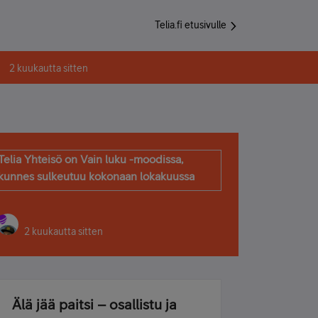
Telia.fi etusivulle
2 kuukautta sitten
Telia Yhteisö on Vain luku -moodissa,
kunnes sulkeutuu kokonaan lokakuussa
2 kuukautta sitten
Älä jää paitsi – osallistu ja