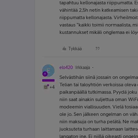
tapahtuu kellonajasta riippumatta. E
vähintää 2,5h netin katkeamisen takia
riippumatta kellonajasta. Virheilmoitu
vastaus “kaikki toimii normaalista, 
kustannukset mikäli onglemaa ei löy
Tykkää
elo420
Irkkaaja
E
Selvästihän siinä jossain on ongelma
Telian tai taloyhtiön verkoissa oleva 
+4
paikanpäällä tutkimassa. Pyydä joku 
niin saat ainakin suljettua oman WiFi
modeemin viallisuuden. Vielä tosiaan
ole jo. Sen jälkeen ongelman on vähä
niin maksuja on turha pelätä. Ne maks
juoksuteta turhaan laittamaan laittes
langaton jne. Ei niillä oikeasti ongel