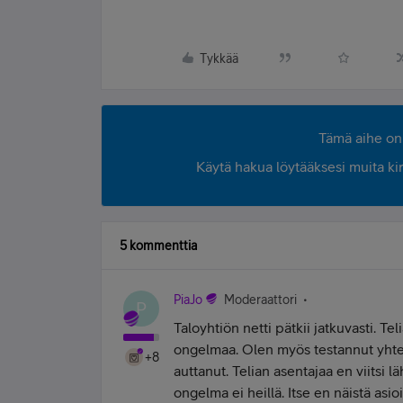
Tykkää
Tämä aihe on 
Käytä hakua löytääksesi muita kirjo
5 kommenttia
PiaJo
Moderaattori
P
Taloyhtiön netti pätkii jatkuvasti. 
ongelmaa. Olen myös testannut yhtey
+8
auttanut. Telian asentajaa en viitsi l
ongelma ei heillä. Itse en näistä asio