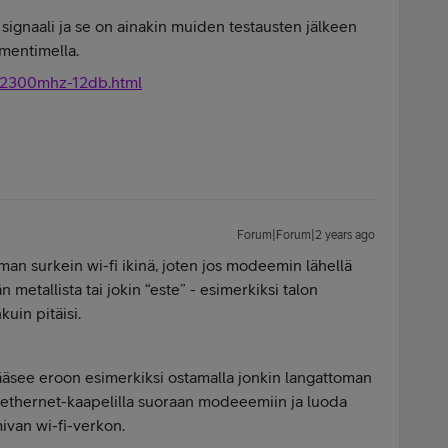
signaali ja se on ainakin muiden testausten jälkeen
imentimella.
5-2300mhz-12db.html
Forum|Forum|2 years ago
an surkein wi-fi ikinä, joten jos modeemin lähellä
n metallista tai jokin “este” - esimerkiksi talon
kuin pitäisi.
äsee eroon esimerkiksi ostamalla jonkin langattoman
 ethernet-kaapelilla suoraan modeeemiin ja luoda
imivan wi-fi-verkon.