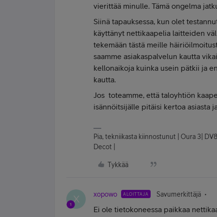
vierittää minulle. Tämä ongelma jatku
Siinä tapauksessa, kun olet testannut 
käyttänyt nettikaapelia laitteiden välil
tekemään tästä meille häiriöilmoitus
saamme asiakaspalvelun kautta vikail
kellonaikoja kuinka usein pätkii ja 
kautta.
Jos toteamme, että taloyhtiön kaapel
isännöitsijälle pitäisi kertoa asiast
Pia, tekniikasta kiinnostunut | Oura 3| DV
Decot |
Tykkää
xopowo
Savumerkittäjä
ALOITTAJA
X
Ei ole tietokoneessa paikkaa nettikaap