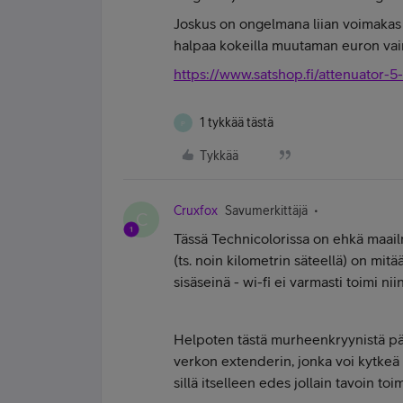
Joskus on ongelmana liian voimakas 
halpaa kokeilla muutaman euron va
https://www.satshop.fi/attenuator-
1 tykkää tästä
P
Tykkää
Cruxfox
Savumerkittäjä
C
Tässä Technicolorissa on ehkä maailm
(ts. noin kilometrin säteellä) on mitää
sisäseinä - wi-fi ei varmasti toimi niin
Helpoten tästä murheenkryynistä pä
verkon extenderin, jonka voi kytkeä
sillä itselleen edes jollain tavoin to