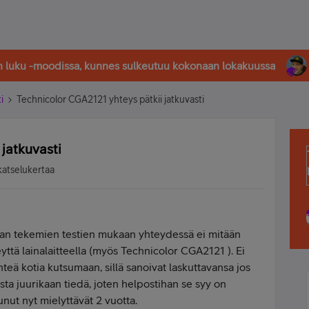
in luku -moodissa, kunnes sulkeutuu kokonaan lokakuussa
i
Technicolor CGA2121 yhteys pätkii jatkuvasti
jatkuvasti
katselukertaa
Telian tekemien testien mukaan yhteydessä ei mitään
ttä lainalaitteella (myös Technicolor CGA2121 ). Ei
ähteä kotia kutsumaan, sillä sanoivat laskuttavansa jos
ista juurikaan tiedä, joten helpostihan se syy on
nut nyt mielyttävät 2 vuotta.