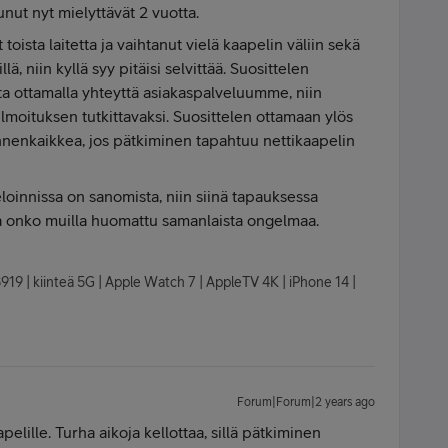
nut nyt mielyttävät 2 vuotta.
toista laitetta ja vaihtanut vielä kaapelin väliin sekä
lä, niin kyllä syy pitäisi selvittää. Suosittelen
ta ottamalla yhteyttä asiakaspalveluumme, niin
moituksen tutkittavaksi. Suosittelen ottamaan ylös
ennenkaikkea, jos pätkiminen tapahtuu nettikaapelin
oinnissa on sanomista, niin siinä tapauksessa
a ja onko muilla huomattu samanlaista ongelmaa.
8919 | kiinteä 5G | Apple Watch 7 | AppleTV 4K | iPhone 14 |
Forum|Forum|2 years ago
elille. Turha aikoja kellottaa, sillä pätkiminen