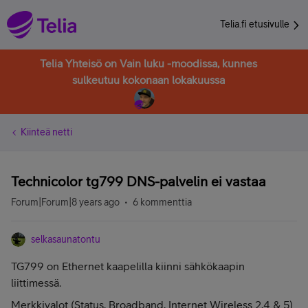
Telia.fi etusivulle
Telia Yhteisö on Vain luku -moodissa, kunnes
sulkeutuu kokonaan lokakuussa
Kiinteä netti
Technicolor tg799 DNS-palvelin ei vastaa
Forum|Forum|8 years ago
6 kommenttia
selkasaunatontu
TG799 on Ethernet kaapelilla kiinni sähkökaapin
liittimessä.
Merkkivalot (Status, Broadband, Internet Wireless 2,4 & 5)