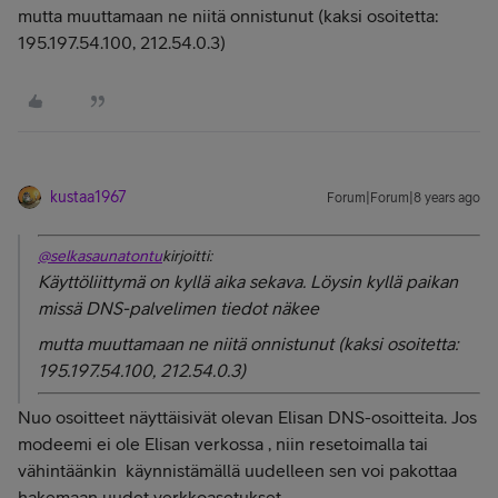
mutta muuttamaan ne niitä onnistunut (kaksi osoitetta:
195.197.54.100, 212.54.0.3)
kustaa1967
Forum|Forum|8 years ago
@selkasaunatontu
kirjoitti:
Käyttöliittymä on kyllä aika sekava. Löysin kyllä paikan
missä DNS-palvelimen tiedot näkee
mutta muuttamaan ne niitä onnistunut (kaksi osoitetta:
195.197.54.100, 212.54.0.3)
Nuo osoitteet näyttäisivät olevan Elisan DNS-osoitteita. Jos
modeemi ei ole Elisan verkossa , niin resetoimalla tai
vähintäänkin käynnistämällä uudelleen sen voi pakottaa
hakemaan uudet verkkoasetukset.