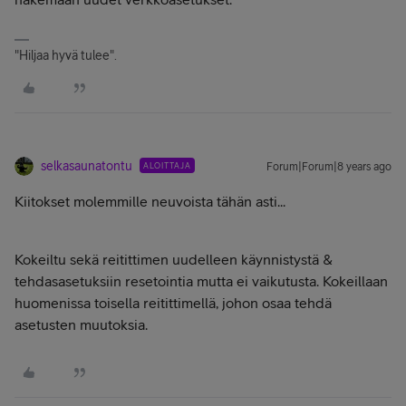
"Hiljaa hyvä tulee".
selkasaunatontu
ALOITTAJA
Forum|Forum|8 years ago
Kiitokset molemmille neuvoista tähän asti...
Kokeiltu sekä reitittimen uudelleen käynnistystä &
tehdasasetuksiin resetointia mutta ei vaikutusta. Kokeillaan
huomenissa toisella reitittimellä, johon osaa tehdä
asetusten muutoksia.