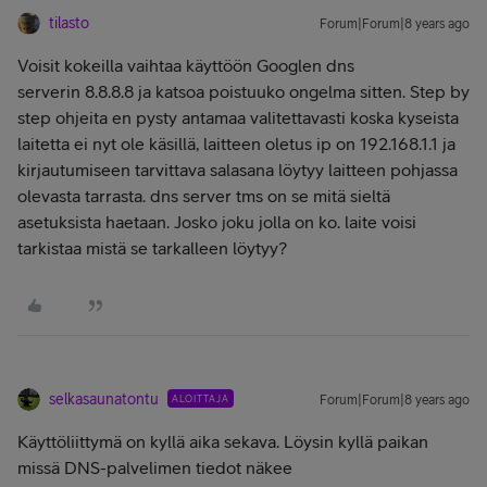
tilasto
Forum|Forum|8 years ago
Voisit kokeilla vaihtaa käyttöön Googlen dns
serverin
8.8.8.8 ja katsoa poistuuko ongelma sitten. Step by
step ohjeita en pysty antamaa valitettavasti koska kyseista
laitetta ei nyt ole käsillä, laitteen oletus ip on 192.168.1.1 ja
kirjautumiseen tarvittava salasana löytyy laitteen pohjassa
olevasta tarrasta. dns server tms on se mitä sieltä
asetuksista haetaan. Josko joku jolla on ko. laite voisi
tarkistaa mistä se tarkalleen löytyy?
selkasaunatontu
ALOITTAJA
Forum|Forum|8 years ago
Käyttöliittymä on kyllä aika sekava. Löysin kyllä paikan
missä DNS-palvelimen tiedot näkee