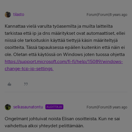
tilasto
Forum|Forum|8 years ago
Kannattaa vielä varulta työasemilta ja muilta laitteilta
tarkistaa että ip ja dns määritykset ovat automaattiset, ellei
niissä ole tarkoituskin käyttää tiettyjä käsin määriteltyjä
osoitteita. Tässä tapauksessa epäilen kuitenkin että näin ei
ole. Oletan että käytössä on Windows joten tuossa ohjetta
https://support.microsoft.com/fi-fi/help/15089/windows-
change-tcp-ip-settings
selkasaunatontu
ALOITTAJA
Forum|Forum|8 years ago
Ongelmant johtuivat noista Elisan osoitteista. Kun ne sai
vaihdettua alkoi yhteydet pelittämään.