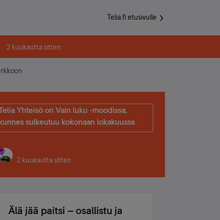
Telia.fi etusivulle
2 kuukautta sitten
verkkoon
Telia Yhteisö on Vain luku -moodissa,
kunnes sulkeutuu kokonaan lokakuussa
2 kuukautta sitten
Älä jää paitsi – osallistu ja