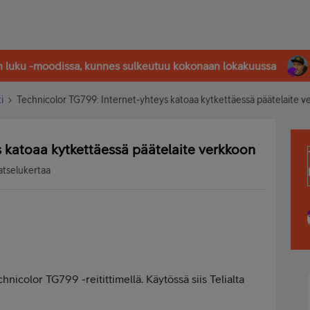
in luku -moodissa, kunnes sulkeutuu kokonaan lokakuussa
i
Technicolor TG799: Internet-yhteys katoaa kytkettäessä päätelaite 
s katoaa kytkettäessä päätelaite verkkoon
atselukertaa
hnicolor TG799 -reitittimellä. Käytössä siis Telialta