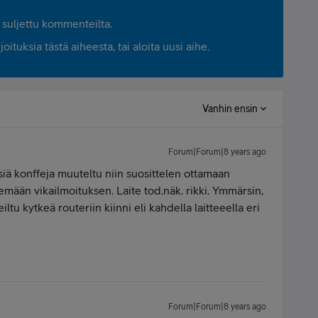
suljettu kommenteilta.
ituksia tästä aiheesta, tai aloita uusi aihe.
Vanhin ensin
Forum|Forum|8 years ago
isiä konffeja muuteltu niin suosittelen ottamaan
emään vikailmoituksen. Laite tod.näk. rikki. Ymmärsin,
iltu kytkeä routeriin kiinni eli kahdella laitteeella eri
Forum|Forum|8 years ago