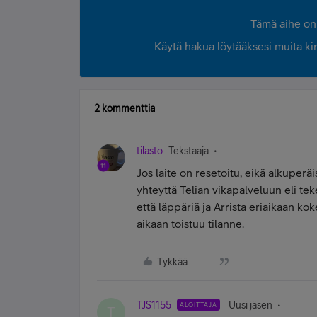
Tämä aihe on 
Käytä hakua löytääksesi muita kirjo
2 kommenttia
tilasto
Tekstaaja
Jos laite on resetoitu, eikä alkuperä
yhteyttä Telian vikapalveluun eli tek
että läppäriä ja Arrista eriaikaan koke
aikaan toistuu tilanne.
Tykkää
TJS1155
Uusi jäsen
ALOITTAJA
T