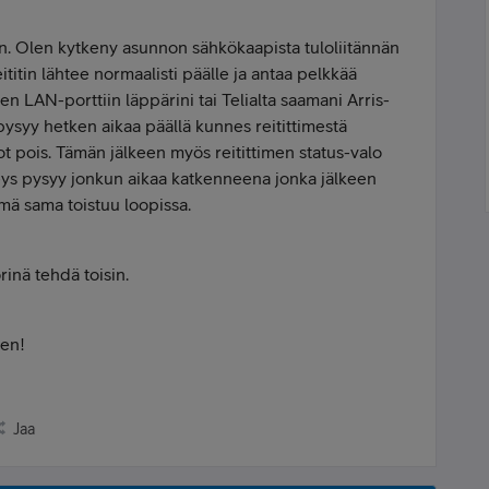
n. Olen kytkeny asunnon sähkökaapista tuloliitännän
ititin lähtee normaalisti päälle ja antaa pelkkää
en LAN-porttiin läppärini tai Telialta saamani Arris-
pysyy hetken aikaa päällä kunnes reitittimestä
t pois. Tämän jälkeen myös reitittimen status-valo
eys pysyy jonkun aikaa katkenneena jonka jälkeen
mä sama toistuu loopissa.
rinä tehdä toisin.
een!
Jaa