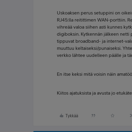
Uskoaksen perus setuppini on oikei
RJ45:lla reitittimen WAN-porttiin. Re
vihreää valoa siihen asti kunnes kytk
digiboksin. Kytkennän jälkeen netti 
tippuvat broadband- ja internet-valo
muuttuu keltaiseksi/punaiseksi. Yht
verkko lähtee uudelleen päälle ja tä
En itse keksi mitä voisin näin amatöö
Kiitos ajatuksista ja avusta jo etukät
Tykkää