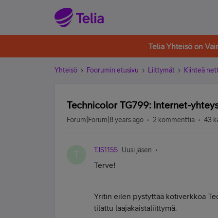
Telia Yhteisö on Va
Yhteisö
Foorumin etusivu
Liittymät
Kiinteä nett
Technicolor TG799: Internet-yhtey
Forum|Forum|8 years ago
2 kommenttia
43 k
TJS1155
Uusi jäsen
T
Terve!
Yritin eilen pystyttää kotiverkkoa Tec
tilattu laajakaistaliittymä.