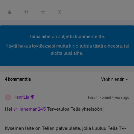
Tämä aihe on suljettu kommenteilta.
Käytä hakua löytääksesi muita kirjoituksia tästä aiheesta, tai
aloita uusi aihe.
4 kommenttia
Vanhin ensin
HenriLie
Forum|Forum|7 years ago
H
Hei
@Haneman245
Tervetuloa Telia yhteisöön!
Kyseinen laite on Telian palvelulaite, joka kuuluu Telia TV-