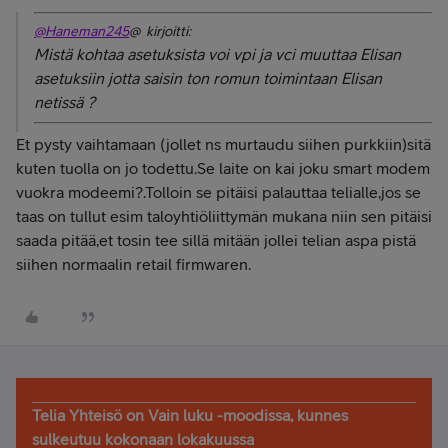
@Haneman245
@ kirjoitti:
Mistä kohtaa asetuksista voi vpi ja vci muuttaa Elisan
asetuksiin jotta saisin ton romun toimintaan Elisan
netissä ?
Et pysty vaihtamaan (jollet ns murtaudu siihen purkkiin)sitä
kuten tuolla on jo todettu.Se laite on kai joku smart modem
vuokra modeemi?.Tolloin se pitäisi palauttaa telialle,jos se
taas on tullut esim taloyhtiöliittymän mukana niin sen pitäisi
saada pitää,et tosin tee sillä mitään jollei telian aspa pistä
siihen normaalin retail firmwaren.
Telia Yhteisö on Vain luku -moodissa, kunnes
sulkeutuu kokonaan lokakuussa