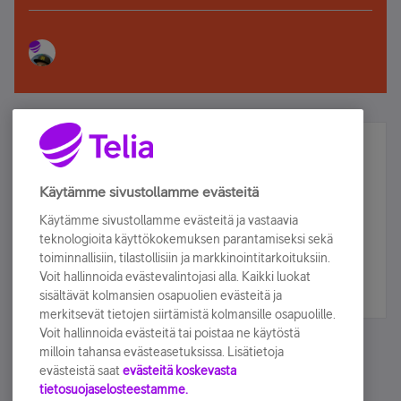
Älä jää paitsi – osallistu ja voita!
Tilaa Telian uutiskirje ja olet mukana arvonnassa.
Käytämme sivustollamme evästeitä
Samalla saat parhaat asiakasedut suoraan
Käytämme sivustollamme evästeitä ja vastaavia
sähköpostiisi.
teknologioita käyttökokemuksen parantamiseksi sekä
toiminnallisiin, tilastollisiin ja markkinointitarkoituksiin.
Voit hallinnoida evästevalintojasi alla. Kaikki luokat
Tilaa nyt
sisältävät kolmansien osapuolien evästeitä ja
merkitsevät tietojen siirtämistä kolmansille osapuolille.
Voit hallinnoida evästeitä tai poistaa ne käytöstä
milloin tahansa evästeasetuksissa. Lisätietoja
evästeistä saat
evästeitä koskevasta
tietosuojaselosteestamme.