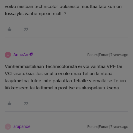
voiko mistään
technicolor bokseista muuttaa tätä kun on
tossa yks vanhempikin malli ?
AnneAn
Forum|Forum|7 years ago
A
Vanhemmastakaan Technicolorista ei voi vaihtaa VPI- tai
VCI-asetuksia. Jos sinulla ei ole enää Telian kiinteää
laajakaistaa, tulee laite palauttaa Telialle viemällä se Telian
liikkeeseen tai laittamalla postitse asiakaspalautuksena.
arapahoe
Forum|Forum|7 years ago
A