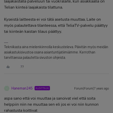
laajakaistalla palveluun tai vuokralaite, kun asiakkaalla on
Telian kiinteä laajakaista tilattuna.
Kyseistä laitteesta ei voi tätä asetusta muuttaa. Laite on
myös palautettava tilanteessa, että TeliaTV-palvelu päättyy
tai kiinteän kaistan tilaus päättyy.
Tekniikasta aina mielenkiinnolla keskusteleva. Päivitän myös meidän
asiakastukisivustoa osana asiantuntijatiimiämme. Kerrothan
tarvittaessa palautetta sivuston ohjeista.
Haneman245
ALOITTAJA
Forum|Forum|7 years ago
H
aspa sano että voi muuttaa ja sanoivat viel että soita
helppiin niin ne muuttaa sen eli jos ei voi niin kunnon
rahastusta koittivat