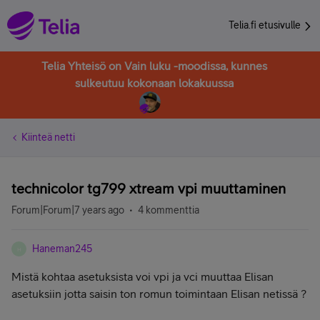
Telia.fi etusivulle
Telia Yhteisö on Vain luku -moodissa, kunnes
sulkeutuu kokonaan lokakuussa
Kiinteä netti
technicolor tg799 xtream vpi muuttaminen
Forum|Forum|7 years ago
4 kommenttia
Haneman245
H
Mistä kohtaa asetuksista voi vpi ja vci muuttaa Elisan
asetuksiin jotta saisin ton romun toimintaan Elisan netissä ?