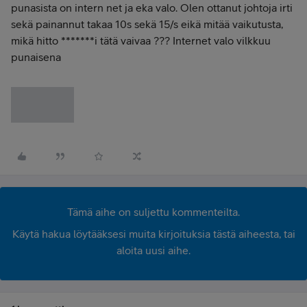
punasista on intern net ja eka valo. Olen ottanut johtoja irti
sekä painannut takaa 10s sekä 15/s eikä mitää vaikutusta,
mikä hitto *******i tätä vaivaa ??? Internet valo vilkkuu
punaisena
Tämä aihe on suljettu kommenteilta.
Käytä hakua löytääksesi muita kirjoituksia tästä aiheesta, tai
aloita uusi aihe.