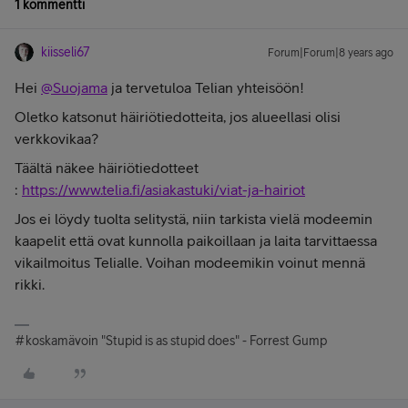
1 kommentti
kiisseli67
Forum|Forum|8 years ago
Hei
@Suojama
ja tervetuloa Telian yhteisöön!
Oletko katsonut häiriötiedotteita, jos alueellasi olisi
verkkovikaa?
Täältä näkee häiriötiedotteet
:
https://www.telia.fi/asiakastuki/viat-ja-hairiot
Jos ei löydy tuolta selitystä, niin tarkista vielä modeemin
kaapelit että ovat kunnolla paikoillaan ja laita tarvittaessa
vikailmoitus Telialle. Voihan modeemikin voinut mennä
rikki.
#koskamävoin "Stupid is as stupid does" - Forrest Gump