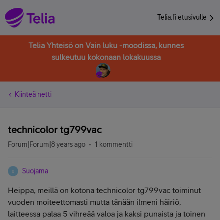
Telia.fi etusivulle
Telia Yhteisö on Vain luku -moodissa, kunnes
sulkeutuu kokonaan lokakuussa
Kiinteä netti
technicolor tg799vac
Forum|Forum|8 years ago
1 kommentti
Suojama
S
Heippa, meillä on kotona technicolor tg799vac toiminut
vuoden moiteettomasti mutta tänään ilmeni häiriö,
laitteessa palaa 5 vihreää valoa ja kaksi punaista ja toinen