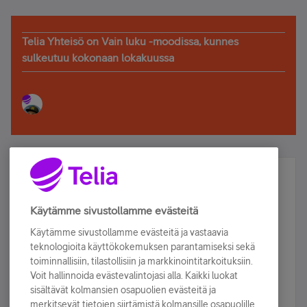
Telia Yhteisö on Vain luku -moodissa, kunnes
sulkeutuu kokonaan lokakuussa
Älä jää paitsi – osallistu ja voita!
Tilaa Telian uutiskirje ja olet mukana arvonnassa.
Käytämme sivustollamme evästeitä
Samalla saat parhaat asiakasedut suoraan
Käytämme sivustollamme evästeitä ja vastaavia
sähköpostiisi.
teknologioita käyttökokemuksen parantamiseksi sekä
toiminnallisiin, tilastollisiin ja markkinointitarkoituksiin.
Voit hallinnoida evästevalintojasi alla. Kaikki luokat
Tilaa nyt
sisältävät kolmansien osapuolien evästeitä ja
merkitsevät tietojen siirtämistä kolmansille osapuolille.