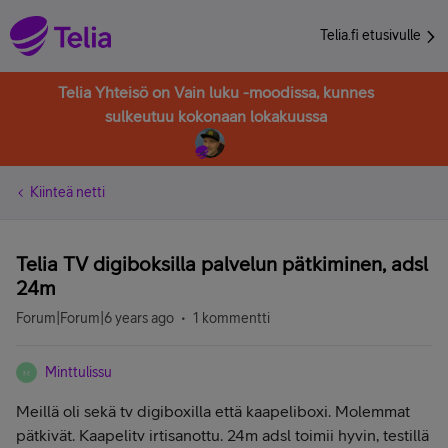
Telia.fi etusivulle
Telia Yhteisö on Vain luku -moodissa, kunnes
sulkeutuu kokonaan lokakuussa
Kiinteä netti
Telia TV digiboksilla palvelun pätkiminen, adsl
24m
Forum|Forum|6 years ago
1 kommentti
Minttulissu
M
Meillä oli sekä tv digiboxilla että kaapeliboxi. Molemmat
pätkivät. Kaapelitv irtisanottu. 24m adsl toimii hyvin, testillä