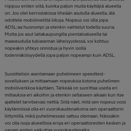
riippuu eniten siitä, kuinka paljon muita käyttäjiä alueella
on. Jos olet kerrostalossa tiheään asutulla alueella, älä
odottele mobiilinetiltä liikoja. Nopeus voi olla jopa
ADSL:aa huonompi ja etenkin vaihtelut todella suuria.
Mutta jos asut laitakaupungilla pientaloalueella tai
maaseudulla tukiaseman läheisyydessä, voi kohtuu
nopeakin yhteys onnistua ja hyvin isolla
todennäköisyydellä jopa paljon nopeampi kuin ADSL.
Suosittelisin asentamaan puhelimeen speedtest-
sovelluksen ja mittaamaan nopeuksia kotona puhelimen
mobiiliverkkoa käyttäen. Tärkeää on suorittaa useita eri
mittauksia eri aikoihin ja etenkin sellaiseen aikaan kun itse
ajattelet tarvitsevasi nettiä. Siitä näet, mitä sen nopeus voisi
käytännössä olla eri vuorokaudenaikoina sen operaattorin
liittymillä, mikä puhelimessasi sattuu olemaan. Näissäkin
voi olla isoja alueellisia eroja eri operaattoreiden kesken ja
varaan eniten vaikuttaa vuorokaudenaika.