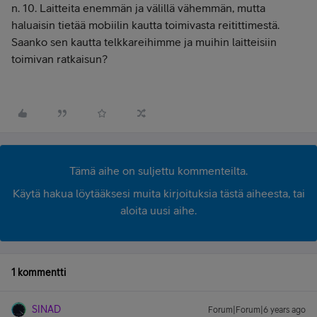
n. 10. Laitteita enemmän ja välillä vähemmän, mutta
haluaisin tietää mobiilin kautta toimivasta reitittimestä.
Saanko sen kautta telkkareihimme ja muihin laitteisiin
toimivan ratkaisun?
Tämä aihe on suljettu kommenteilta.
Käytä hakua löytääksesi muita kirjoituksia tästä aiheesta, tai
aloita uusi aihe.
1 kommentti
SINAD
Forum|Forum|6 years ago