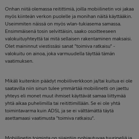
Onhan niitä olemassa reitittimiä, joilla mobiilinetin voi jakaa
myös kiinteän verkon puolelle ja monihan näitä käyttääkin.
Useimmiten näissä on myös wlan-tukiasema samassa.
Ensimmäisenä tosin selvittäisin, saako osoitteeseen
valokuituyhteyttä tai mitä sellaisen rakentaminen maksaisi.
Olet maininnut viestissäsi sanat "toimiva ratkaisu" -
valokuitu on ainoa, joka varmuudella täyttää tämän
vaatimuksen.
Mikäli kuitenkin päädyt mobiiliverkkoon ja/tai kuitua ei ole
saatavilla niin sinun tulee ymmärtää mobiilinetti on jaettu
yhteys eli monet muut ihmiset käyttävät samaa liittymää
yhtä aikaa puhelimilla tai reitittimillään. Se ei ole yhtä
toimintavarma kuin ADSL ja se ei välttämättä täytä
asettamaasi vaatimusta "toimiva ratkaisu".
Mobiilinetin toiminta on sijaintiin pohjautuvaa tuuripeliä ja