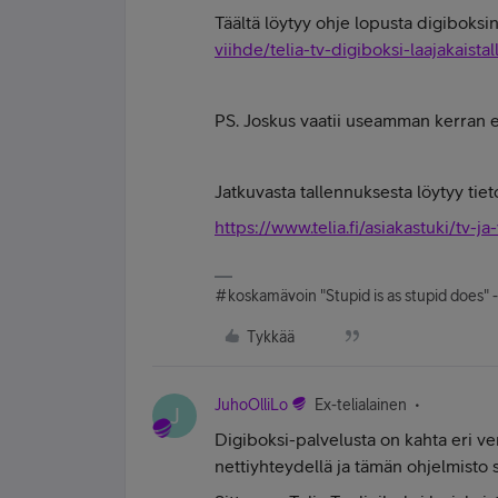
Täältä löytyy ohje lopusta digiboksin
viihde/telia-tv-digiboksi-laajakaistal
PS. Joskus vaatii useamman kerran e
Jatkuvasta tallennuksesta löytyy tieto
https://www.telia.fi/asiakastuki/tv-ja
#koskamävoin "Stupid is as stupid does" 
Tykkää
JuhoOlliLo
Ex-telialainen
J
Digiboksi-palvelusta on kahta eri ver
nettiyhteydellä ja tämän ohjelmisto si