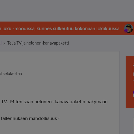
in luku -moodissa, kunnes sulkeutuu kokonaan lokakuussa
i
Telia TV ja nelonen-kanavapaketti
atselukertaa
ia - TV. Miten saan nelonen -kanavapaketin näkymään
n tallennuksen mahdollisuus?