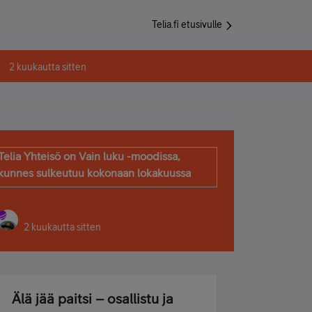
Telia.fi etusivulle
2 kuukautta sitten
Telia Yhteisö on Vain luku -moodissa,
kunnes sulkeutuu kokonaan lokakuussa
2 kuukautta sitten
Älä jää paitsi – osallistu ja