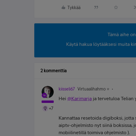
Tykkää
Tämä aihe on 
Käytä hakua löytääksesi muita kirjo
2 kommenttia
kiisseli67
Virtuaalihahmo ⭐️
Hei
@Karimarja
ja tervetuloa Telian
+7
Kannattaa resetoida digiboksi, jotta 
aiptv-ohjelmisto nyt siinä boksissa, 
mobiilinetillä toimiva ohjelmisto ).