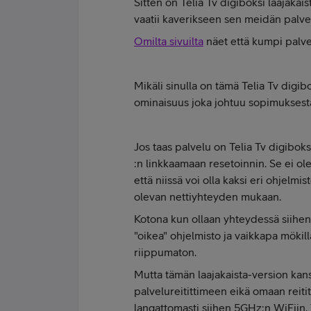
Sitten on Telia Tv digiboksi laajakais
vaatii kaverikseen sen meidän palvel
Omilta sivuilta
näet että kumpi palvel
Mikäli sinulla on tämä Telia Tv digib
ominaisuus joka johtuu sopimuksest
Jos taas palvelu on Telia Tv digiboksi
:n linkkaamaan resetoinnin. Se ei ol
että niissä voi olla kaksi eri ohjelmi
olevan nettiyhteyden mukaan.
Kotona kun ollaan yhteydessä siihen
"oikea" ohjelmisto ja vaikkapa mökil
riippumaton.
Mutta tämän laajakaista-version kans
palvelureitittimeen eikä omaan reiti
langattomasti siihen 5GHz:n WiFiin. 