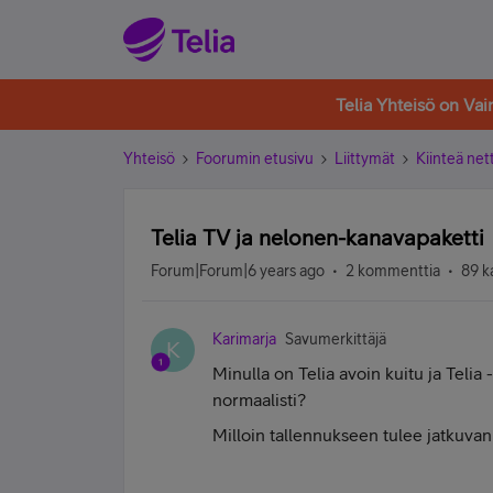
Telia Yhteisö on Va
Yhteisö
Foorumin etusivu
Liittymät
Kiinteä nett
Telia TV ja nelonen-kanavapaketti
Forum|Forum|6 years ago
2 kommenttia
89 k
Karimarja
Savumerkittäjä
K
Minulla on Telia avoin kuitu ja Tel
normaalisti?
Milloin tallennukseen tulee jatkuva