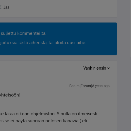
Jaa
suljettu kommenteilta.
ituksia tästä aiheesta, tai aloita uusi aihe.
Vanhin ensin
Forum|Forum|6 years ago
 yhteisöön!
se lataa oikean ohjelmiston. Sinulla on ilmeisesti
jos se ei näytä suoraan nelosen kanavia ( eli