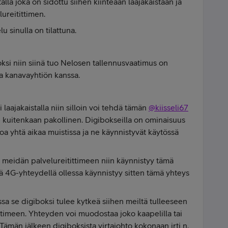
talla joka on sidottu siihen kiinteään laajakaistaan ja
ureitittimen.
u sinulla on tilattuna.
oksi niin siinä tuo Nelosen tallennusvaatimus on
a kanavayhtiön kanssa.
 laajakaistalla niin silloin voi tehdä tämän
@kiisseli67
e kuitenkaan pakollinen. Digibokseilla on ominaisuus
stoa yhtä aikaa muistissa ja ne käynnistyvät käytössä
 meidän palvelureitittimeen niin käynnistyy tämä
lä 4G-yhteydellä ollessa käynnistyy sitten tämä yhteys
sa se digiboksi tulee kytkeä siihen meiltä tulleeseen
ttimeen. Yhteyden voi muodostaa joko kaapelilla tai
Tämän jälkeen digiboksista virtajohto kokonaan irti n.