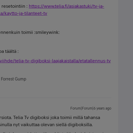
 resetointiin :
https://www.telia.fi/asiakastuki/tv-ja-
la/kaytto-ja-tilanteet-tv
nnenkuin toimii :smileywink:
a täältä :
-viihde/telia-tv-digiboksi-laajakaistalla/etatallennus-tv
- Forrest Gump
Forum|Forum|6 years ago
siota. Telia Tv digiboksi joka toimii millä tahansa
nulla nyt vaikuttaa olevan siellä digiboksilla.