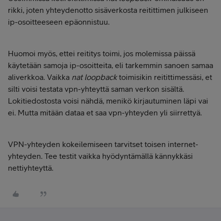
rikki, joten yhteydenotto sisäverkosta reitittimen julkiseen
ip-osoitteeseen epäonnistuu.
Huomoi myös, ettei reititys toimi, jos molemissa päissä
käytetään samoja ip-osoitteita, eli tarkemmin sanoen samaa
aliverkkoa. Vaikka
nat loopback
toimisikin reitittimessäsi, et
silti voisi testata vpn-yhteyttä saman verkon sisältä.
Lokitiedostosta voisi nähdä, menikö kirjautuminen läpi vai
ei. Mutta mitään dataa et saa vpn-yhteyden yli siirrettyä.
VPN-yhteyden kokeilemiseen tarvitset toisen internet-
yhteyden. Tee testit vaikka hyödyntämällä kännykkäsi
nettiyhteyttä.