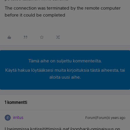
The connection was terminated by the remote computer
before it could be completed
Tämä aihe on suljettu kommenteilta.
Käytä hakua löytääksesi muita kirjoituksia tästä aiheesta, tai
aloita uusi aihe.
1 kommentti
irritus
Forum|Forum|6 years ago
Useimmissa kotireitittimissä
nat loopback
-ominaisuus on