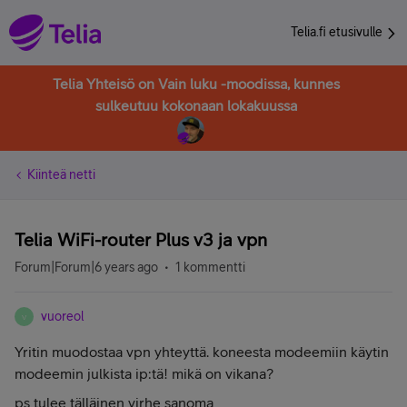
Telia.fi etusivulle
Telia Yhteisö on Vain luku -moodissa, kunnes
sulkeutuu kokonaan lokakuussa
Kiinteä netti
Telia WiFi-router Plus v3 ja vpn
Forum|Forum|6 years ago
1 kommentti
vuoreol
V
Yritin muodostaa vpn yhteyttä. koneesta modeemiin käytin
modeemin julkista ip:tä! mikä on vikana?
ps tulee tälläinen virhe sanoma