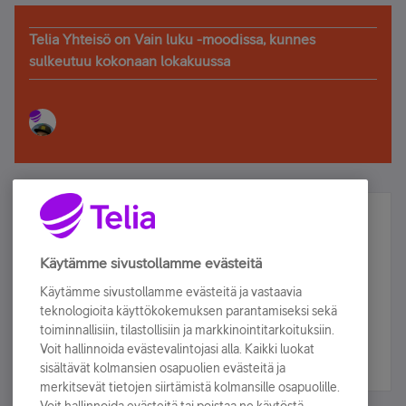
Telia Yhteisö on Vain luku -moodissa, kunnes
sulkeutuu kokonaan lokakuussa
Älä jää paitsi – osallistu ja voita!
Tilaa Telian uutiskirje ja olet mukana arvonnassa.
Käytämme sivustollamme evästeitä
Samalla saat parhaat asiakasedut suoraan
Käytämme sivustollamme evästeitä ja vastaavia
sähköpostiisi.
teknologioita käyttökokemuksen parantamiseksi sekä
toiminnallisiin, tilastollisiin ja markkinointitarkoituksiin.
Voit hallinnoida evästevalintojasi alla. Kaikki luokat
Tilaa nyt
sisältävät kolmansien osapuolien evästeitä ja
merkitsevät tietojen siirtämistä kolmansille osapuolille.