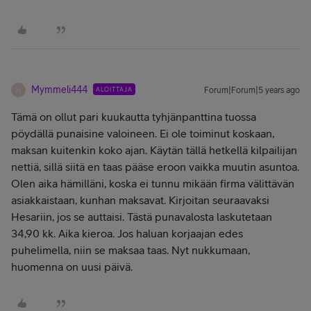
Mymmeli444
ALOITTAJA
Forum|Forum|5 years ago
M
Tämä on ollut pari kuukautta tyhjänpanttina tuossa
pöydällä punaisine valoineen. Ei ole toiminut koskaan,
maksan kuitenkin koko ajan. Käytän tällä hetkellä kilpailijan
nettiä, sillä siitä en taas pääse eroon vaikka muutin asuntoa.
Olen aika hämilläni, koska ei tunnu mikään firma välittävän
asiakkaistaan, kunhan maksavat. Kirjoitan seuraavaksi
Hesariin, jos se auttaisi. Tästä punavalosta laskutetaan
34,90 kk. Aika kieroa. Jos haluan korjaajan edes
puhelimella, niin se maksaa taas. Nyt nukkumaan,
huomenna on uusi päivä.