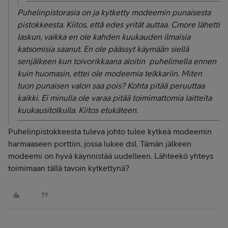
Puhelinpistorasia on ja kytketty modeemin punaisesta
pistokkeesta. Kiitos, että edes yrität auttaa. Cmore lähetti
laskun, vaikka en ole kahden kuukauden ilmaisia
katsomisia saanut. En ole päässyt käymään siellä
senjälkeen kun toivorikkaana aloitin puhelimella ennen
kuin huomasin, ettei ole modeemia telkkariin. Miten
tuon punaisen valon saa pois? Kohta pitää peruuttaa
kaikki. Ei minulla ole varaa pitää toimimattomia laitteita
kuukausitolkulla. Kiitos etukäteen.
Puhelinpistokkeesta tuleva johto tulee kytkeä modeemin
harmaaseen porttiin, jossa lukee dsl. Tämän jälkeen
modeemi on hyvä käynnistää uudelleen. Lähteekö yhteys
toimimaan tällä tavoin kytkettynä?