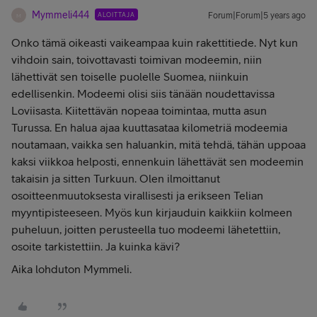
Mymmeli444
ALOITTAJA
Forum|Forum|5 years ago
M
Onko tämä oikeasti vaikeampaa kuin rakettitiede. Nyt kun
vihdoin sain, toivottavasti toimivan modeemin, niin
lähettivät sen toiselle puolelle Suomea, niinkuin
edellisenkin. Modeemi olisi siis tänään noudettavissa
Loviisasta. Kiitettävän nopeaa toimintaa, mutta asun
Turussa. En halua ajaa kuuttasataa kilometriä modeemia
noutamaan, vaikka sen haluankin, mitä tehdä, tähän uppoaa
kaksi viikkoa helposti, ennenkuin lähettävät sen modeemin
takaisin ja sitten Turkuun. Olen ilmoittanut
osoitteenmuutoksesta virallisesti ja erikseen Telian
myyntipisteeseen. Myös kun kirjauduin kaikkiin kolmeen
puheluun, joitten perusteella tuo modeemi lähetettiin,
osoite tarkistettiin. Ja kuinka kävi?
Aika lohduton Mymmeli.