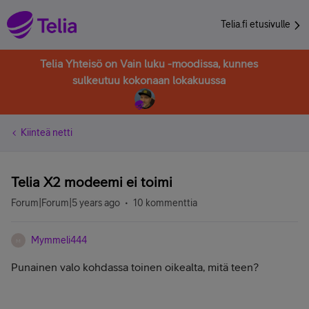
Telia.fi etusivulle
Telia Yhteisö on Vain luku -moodissa, kunnes
sulkeutuu kokonaan lokakuussa
Kiinteä netti
Telia X2 modeemi ei toimi
Forum|Forum|5 years ago
10 kommenttia
Mymmeli444
M
Punainen valo kohdassa toinen oikealta, mitä teen?