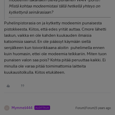
Mistä kohtaa modeemistasi tällä hetkellä yhteys on
kytkettynä seinärasiaan?
Puhelinpistorasia on ja kytketty modeemin punaisesta
pistokkeesta. Kiitos, että edes yrität auttaa. Cmore lähetti
laskun, vaikka en ole kahden kuukauden ilmaisia
katsomisia saanut. En ole päässyt käymään siellä
senjälkeen kun toivorikkaana aloitin puhelimella ennen
kuin huomasin, ettei ole modeemia telkkariin. Miten tuon
punaisen valon saa pois? Kohta pitää peruuttaa kaikki. Ei
minulla ole varaa pitää toimimattomia laitteita
kuukausitolkulla. Kiitos etukäteen.
Mymmeli444
ALOITTAJA
Forum|Forum|5 years ago
M