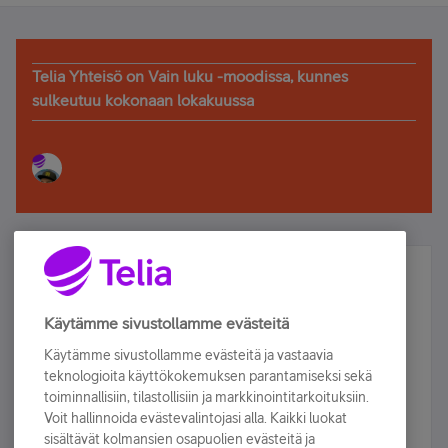
Telia Yhteisö on Vain luku -moodissa, kunnes
sulkeutuu kokonaan lokakuussa
Älä jää paitsi – osallistu ja voita!
Tilaa Telian uutiskirje ja olet mukana arvonnassa.
Käytämme sivustollamme evästeitä
Samalla saat parhaat asiakasedut suoraan
Käytämme sivustollamme evästeitä ja vastaavia
sähköpostiisi.
teknologioita käyttökokemuksen parantamiseksi sekä
toiminnallisiin, tilastollisiin ja markkinointitarkoituksiin.
Voit hallinnoida evästevalintojasi alla. Kaikki luokat
Tilaa nyt
sisältävät kolmansien osapuolien evästeitä ja