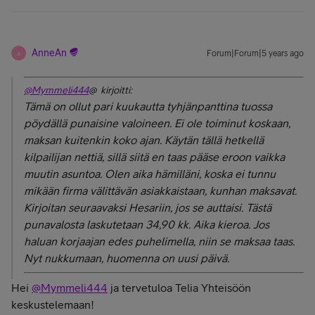
AnneAn
Forum|Forum|5 years ago
A
@Mymmeli444
@ kirjoitti:
Tämä on ollut pari kuukautta tyhjänpanttina tuossa
pöydällä punaisine valoineen. Ei ole toiminut koskaan,
maksan kuitenkin koko ajan. Käytän tällä hetkellä
kilpailijan nettiä, sillä siitä en taas pääse eroon vaikka
muutin asuntoa. Olen aika hämilläni, koska ei tunnu
mikään firma välittävän asiakkaistaan, kunhan maksavat.
Kirjoitan seuraavaksi Hesariin, jos se auttaisi. Tästä
punavalosta laskutetaan 34,90 kk. Aika kieroa. Jos
haluan korjaajan edes puhelimella, niin se maksaa taas.
Nyt nukkumaan, huomenna on uusi päivä.
Hei
@Mymmeli444
ja tervetuloa Telia Yhteisöön
keskustelemaan!