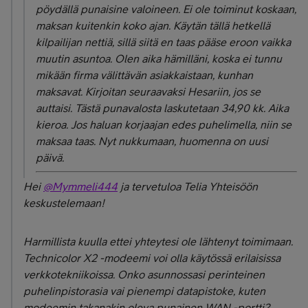
pöydällä punaisine valoineen. Ei ole toiminut koskaan,
maksan kuitenkin koko ajan. Käytän tällä hetkellä
kilpailijan nettiä, sillä siitä en taas pääse eroon vaikka
muutin asuntoa. Olen aika hämilläni, koska ei tunnu
mikään firma välittävän asiakkaistaan, kunhan
maksavat. Kirjoitan seuraavaksi Hesariin, jos se
auttaisi. Tästä punavalosta laskutetaan 34,90 kk. Aika
kieroa. Jos haluan korjaajan edes puhelimella, niin se
maksaa taas. Nyt nukkumaan, huomenna on uusi
päivä.
Hei
@Mymmeli444
ja tervetuloa Telia Yhteisöön
keskustelemaan!
Harmillista kuulla ettei yhteytesi ole lähtenyt toimimaan.
Technicolor X2 -modeemi voi olla käytössä erilaisissa
verkkotekniikoissa. Onko asunnossasi perinteinen
puhelinpistorasia vai pienempi datapistoke, kuten
modeemin takanakin oleva punainen WAN -portti?