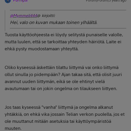
Purnipsi
Forum|Forum|5 years ago
@Mymmeli444
@ kirjoitti:
Hei, valo on kuvan mukaan toinen ylhäältä.
Tuosta käyttöohjeesta ei löydy selitystä punaiselle valolle,
mutta luulen, että se tarkoittaa yhteyden häiriötä. Laite ei
ehkä pysty muodostamaan yhteyttä.
Oliko kyseessä äskettäin tilattu liittymä vai onko liittymä
ollut sinulla jo pidempään? Ajan takaa sitä, että olisit juuri
avannut uuden liittymän, eikä se ole ehtinyt vielä
avautumaan tai on jokin ongelma on tilaukseen liittyen.
Jos taas kyseessä "vanha" liittymä ja ongelma alkanut
yhtäkkiä, on ehkä vika jossain Telian verkon puolella, jos et
ole muuttanut mitään asetuksia tai käyttöympäristöä
muuten.