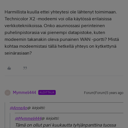
Harmillista kuulla ettei yhteytesi ole lähtenyt toimimaan.
Technicolor X2 -modeemi voi olla käytössä erilaisissa
verkkotekniikoissa. Onko asunnossasi perinteinen
puhelinpistorasia vai pienempi datapistoke, kuten
modeemin takanakin oleva punainen WAN -portti? Mistä
kohtaa modeemistasi tällä hetkellä yhteys on kytkettynä
seinärasiaan?
Mymmeli444
ALOITTAJA
Forum|Forum|5 years ago
M
@AnneAn
@ kirjoitti:
@Mymmeli444
@ kirjoitti:
Tämä on ollut pari kuukautta tyhjänpanttina tuossa