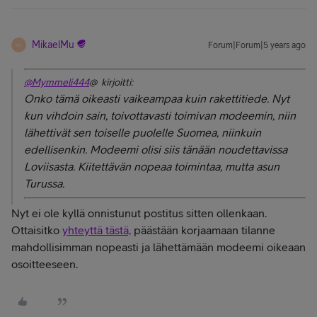
MikaelMu
Forum|Forum|5 years ago
M
@Mymmeli444
@ kirjoitti:
Onko tämä oikeasti vaikeampaa kuin rakettitiede. Nyt
kun vihdoin sain, toivottavasti toimivan modeemin, niin
lähettivät sen toiselle puolelle Suomea, niinkuin
edellisenkin. Modeemi olisi siis tänään noudettavissa
Loviisasta. Kiitettävän nopeaa toimintaa, mutta asun
Turussa.
Nyt ei ole kyllä onnistunut postitus sitten ollenkaan.
Ottaisitko
yhteyttä tästä,
päästään korjaamaan tilanne
mahdollisimman nopeasti ja lähettämään modeemi oikeaan
osoitteeseen.