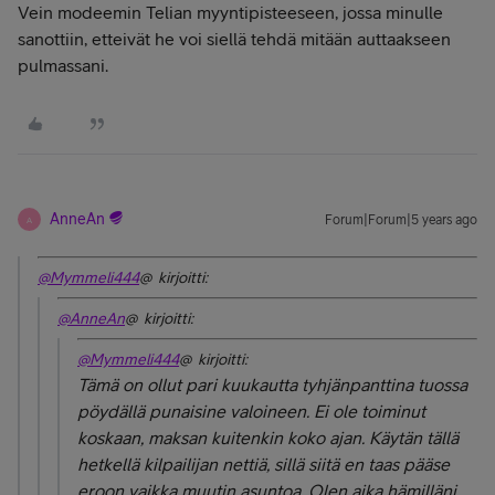
Vein modeemin Telian myyntipisteeseen, jossa minulle
sanottiin, etteivät he voi siellä tehdä mitään auttaakseen
pulmassani.
AnneAn
Forum|Forum|5 years ago
A
@Mymmeli444
@ kirjoitti:
@AnneAn
@ kirjoitti:
@Mymmeli444
@ kirjoitti:
Tämä on ollut pari kuukautta tyhjänpanttina tuossa
pöydällä punaisine valoineen. Ei ole toiminut
koskaan, maksan kuitenkin koko ajan. Käytän tällä
hetkellä kilpailijan nettiä, sillä siitä en taas pääse
eroon vaikka muutin asuntoa. Olen aika hämilläni,