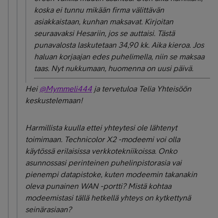
koska ei tunnu mikään firma välittävän
asiakkaistaan, kunhan maksavat. Kirjoitan
seuraavaksi Hesariin, jos se auttaisi. Tästä
punavalosta laskutetaan 34,90 kk. Aika kieroa. Jos
haluan korjaajan edes puhelimella, niin se maksaa
taas. Nyt nukkumaan, huomenna on uusi päivä.
Hei
@Mymmeli444
ja tervetuloa Telia Yhteisöön
keskustelemaan!
Harmillista kuulla ettei yhteytesi ole lähtenyt
toimimaan. Technicolor X2 -modeemi voi olla
käytössä erilaisissa verkkotekniikoissa. Onko
asunnossasi perinteinen puhelinpistorasia vai
pienempi datapistoke, kuten modeemin takanakin
oleva punainen WAN -portti? Mistä kohtaa
modeemistasi tällä hetkellä yhteys on kytkettynä
seinärasiaan?