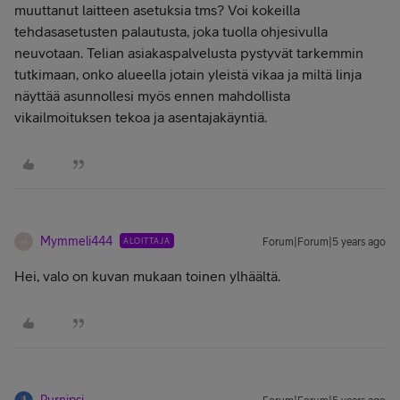
muuttanut laitteen asetuksia tms? Voi kokeilla
tehdasasetusten palautusta, joka tuolla ohjesivulla
neuvotaan. Telian asiakaspalvelusta pystyvät tarkemmin
tutkimaan, onko alueella jotain yleistä vikaa ja miltä linja
näyttää asunnollesi myös ennen mahdollista
vikailmoituksen tekoa ja asentajakäyntiä.
Mymmeli444
ALOITTAJA
Forum|Forum|5 years ago
M
Hei, valo on kuvan mukaan toinen ylhäältä.