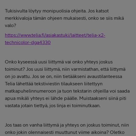
Tukisivulta löytyy monipuolisia ohjeita. Jos katsot
merkkivaloja tämän ohjeen mukaisesti, onko se siis mikä
valo?
https://www.telia.fi/asiakastuki/laitteet/telia-x2-
technicolor-dga4330
Onko kyseessä uusi liittymä vai onko yhteys joskus
toiminut? Jos uusi liittymä, niin varmistathan, että liittymä
on jo avattu. Jos se on, niin tietääkseni avaustilanteessa
Telia lähettää tekstiviestin tilaukseen liitettyyn
matkapuhelinnumeroon ja tuon tekstarin ohjeilla voi saada
apua mikäli yhteys ei lähde päälle. Muistaakseni siinä piti
vastata jotain tiettyä, jos linja ei toiminutkaan.
Jos taas on vanha liittymä ja yhteys on joskus toiminut, niin
onko jokin olennaisesti muuttunut viime aikoina? Oletko