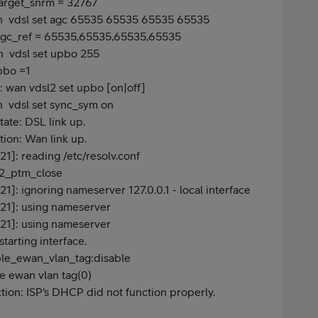
arget_snrm = 32767
an vdsl set agc 65535 65535 65535 65535
agc_ref = 65535,65535,65535,65535
n vdsl set upbo 255
pbo =1
 wan vdsl2 set upbo [on|off]
n vdsl set sync_sym on
ate: DSL link up.
on: Wan link up.
]: reading /etc/resolv.conf
62_ptm_close
: ignoring nameserver 127.0.0.1 - local interface
1]: using nameserver
1]: using nameserver
tarting interface.
le_ewan_vlan_tag:disable
e ewan vlan tag(0)
n: ISP's DHCP did not function properly.