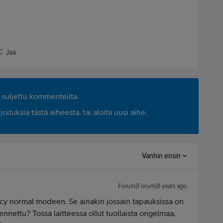
Jaa
suljettu kommenteilta.
ituksia tästä aiheesta, tai aloita uusi aihe.
Vanhin ensin
Forum|Forum|8 years ago
cy normal modeen. Se ainakin jossain tapauksissa on
ennettu? Tossa laitteessa ollut tuollaista ongelmaa,