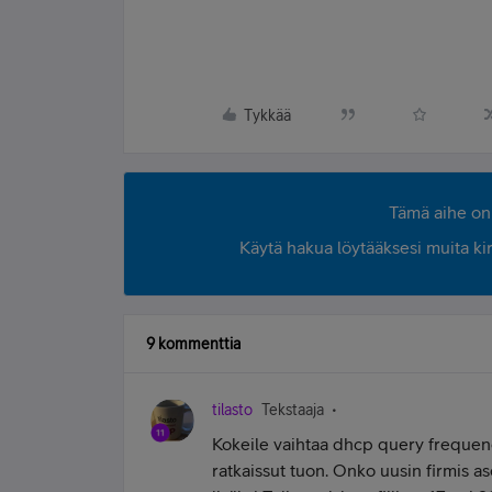
Tykkää
Tämä aihe on 
Käytä hakua löytääksesi muita kirjo
9 kommenttia
tilasto
Tekstaaja
Kokeile vaihtaa dhcp query frequen
ratkaissut tuon. Onko uusin firmis as