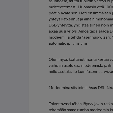
asunnossa, mutta tuolloin yhteys ei 
moitteettomasti. Huomasin että 100/1
päätin avata sen. Heti ensimmäisen
yhteys katkennut ja aina nimenomaa
DSL-yhteyttä, yhdistää siihen noin m
alkaa uusi yritys. Ainoa tapa saada 
modeemi ja tehdä "asennus-wizard" lo
automatic ip, yms yms.
Olen myös koittanut monta kertaa v
vaihdan asetuksia modeemista ja ilm
niille asetuksille kuin "asennus-wizar
Modeemina siis toimii Asus DSL-N66
Toivottavasti tähän löytyy jokin ratk
tekemään sama rumba modeemin kanss