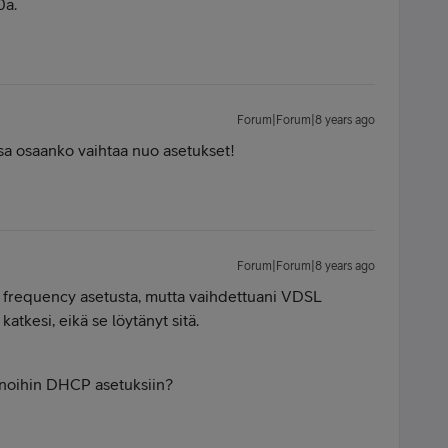
0a.
Forum|Forum|8 years ago
ssa osaanko vaihtaa nuo asetukset!
Forum|Forum|8 years ago
frequency asetusta, mutta vaihdettuani VDSL
katkesi, eikä se löytänyt sitä.
 noihin DHCP asetuksiin?