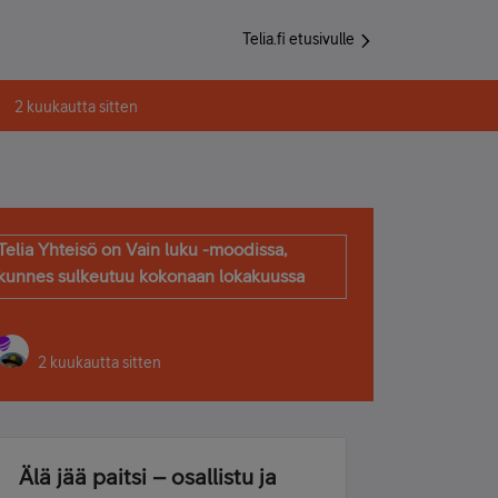
Telia.fi etusivulle
2 kuukautta sitten
Telia Yhteisö on Vain luku -moodissa,
kunnes sulkeutuu kokonaan lokakuussa
2 kuukautta sitten
Älä jää paitsi – osallistu ja