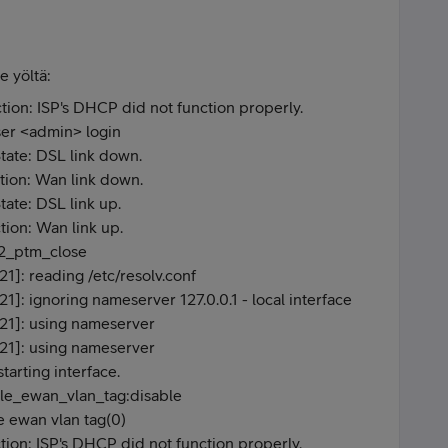
 yöltä:
n: ISP's DHCP did not function properly.
er <admin> login
tate: DSL link down.
on: Wan link down.
ate: DSL link up.
on: Wan link up.
62_ptm_close
]: reading /etc/resolv.conf
: ignoring nameserver 127.0.0.1 - local interface
1]: using nameserver
1]: using nameserver
arting interface.
le_ewan_vlan_tag:disable
 ewan vlan tag(0)
n: ISP's DHCP did not function properly.