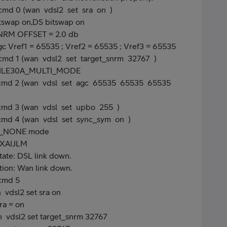
icmd 0 (wan vdsl2 set sra on )
tswap on,DS bitswap on
SNRM OFFSET = 2.0 db
c Vref1 = 65535 ; Vref2 = 65535 ; Vref3 = 65535
icmd 1 (wan vdsl2 set target_snrm 32767 )
OFILE30A_MULTI_MODE
cicmd 2 (wan vdsl set agc 65535 65535 65535
icmd 3 (wan vdsl set upbo 255 )
icmd 4 (wan vdsl set sync_sym on )
YR_NONE mode
EXAIJLM
tate: DSL link down.
on: Wan link down.
icmd 5
 vdsl2 set sra on
ra = on
n vdsl2 set target_snrm 32767