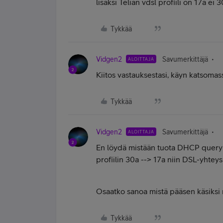
lisäksi Telian vdsl profiili on 17a ei 3
Tykkää
Vidgen2
Savumerkittäjä
ALOITTAJA
Kiitos vastauksestasi, käyn katsoma
Tykkää
Vidgen2
Savumerkittäjä
ALOITTAJA
En löydä mistään tuota DHCP query 
profiilin 30a --> 17a niin DSL-yhteys 
Osaatko sanoa mistä pääsen käsiksi
Tykkää