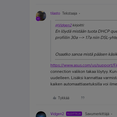
tilasto
Tekstaaja
@Vidgen2
kirjoitti:
En löydä mistään tuota DHCP que
profiilin 30a --> 17a niin DSL-yhtey
Osaatko sanoa mistä pääsen käsik
https://www.asus.com/us/support/F
connection valikon takaa löytyy. Kun 
uudelleen. Lisäksi kannattaa varmist
kaiken automaattiasetuksilla voi ilme
Tykkää
Vidgen2
Savumerkittäjä
ALOITTAJA