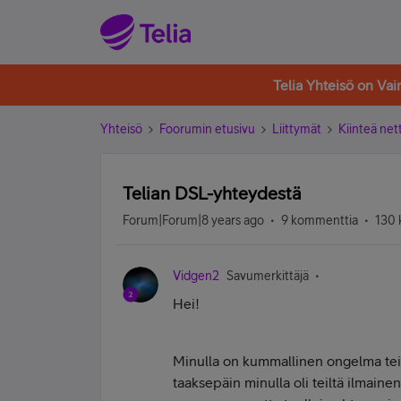
Telia Yhteisö on Va
Yhteisö
Foorumin etusivu
Liittymät
Kiinteä nett
Telian DSL-yhteydestä
Forum|Forum|8 years ago
9 kommenttia
130 
Vidgen2
Savumerkittäjä
Hei!
Minulla on kummallinen ongelma te
taaksepäin minulla oli teiltä ilmaine