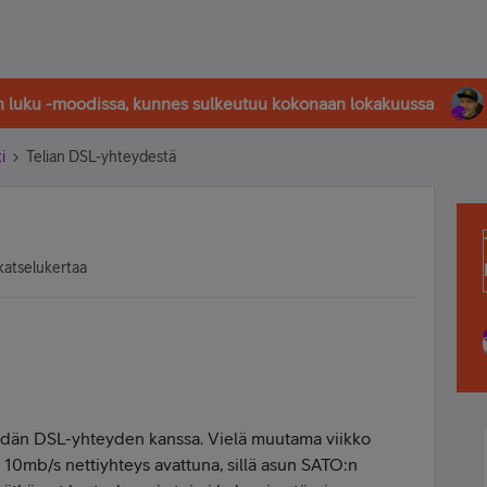
in luku -moodissa, kunnes sulkeutuu kokonaan lokakuussa
i
Telian DSL-yhteydestä
katselukertaa
idän DSL-yhteyden kanssa. Vielä muutama viikko
n 10mb/s nettiyhteys avattuna, sillä asun SATO:n