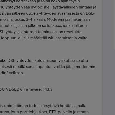
pätkässyt kertaakaan ja toimi koko ajan täysin
0 yhteyden saa nyt opiskelijaystävälliseen hintaan ja
 päivän jälkeen uuden yhteyden avaamisesta on DSL-
n öisin, joskus 3-4 aikaan. Modeemi jää hakemaan
inuutiksi ja sen jälkeen se katkeaa, jonka jälkeen
DSL-yhteys ja internet toimimaan, on resetoida
ppuun, eli siis määrittää wifi asetukset ja valita
oiko DSL-yhteyden katoamiseen vaikuttaa se että
eisesti ei, sillä sama tapahtuu vaikka jätän modeemin
din" valitsen.
U VDSL2 // Firmware: 1.1.1.3
aisu, nimittäin on todella ärsyttävä herätä aamulla
a, jotta porttiohjaukset, FTP-palvelin ja monta