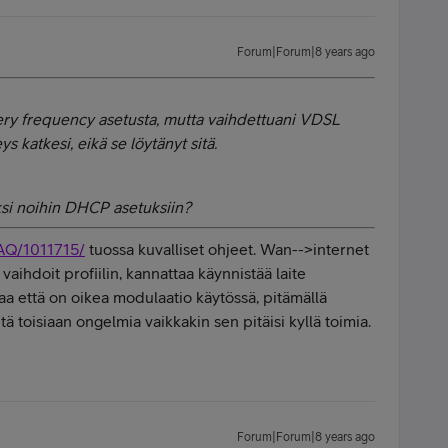
Forum|Forum|8 years ago
ry frequency asetusta, mutta vaihdettuani VDSL
s katkesi, eikä se löytänyt sitä.
si noihin DHCP asetuksiin?
AQ/1011715/
tuossa kuvalliset ohjeet. Wan-->internet
vaihdoit profiilin, kannattaa käynnistää laite
aa että on oikea modulaatio käytössä, pitämällä
tä toisiaan ongelmia vaikkakin sen pitäisi kyllä toimia.
Forum|Forum|8 years ago