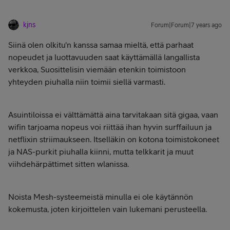
kjns
Forum|Forum|7 years ago
Siinä olen olkitu'n kanssa samaa mieltä, että parhaat
nopeudet ja luottavuuden saat käyttämällä langallista
verkkoa, Suosittelisin viemään etenkin toimistoon
yhteyden piuhalla niin toimii siellä varmasti.
Asuintiloissa ei välttämättä aina tarvitakaan sitä gigaa, vaan
wifin tarjoama nopeus voi riittää ihan hyvin surffailuun ja
netflixin striimaukseen. Itselläkin on kotona toimistokoneet
ja NAS-purkit piuhalla kiinni, mutta telkkarit ja muut
viihdehärpättimet sitten wlanissa.
Noista Mesh-systeemeistä minulla ei ole käytännön
kokemusta, joten kirjoittelen vain lukemani perusteella.