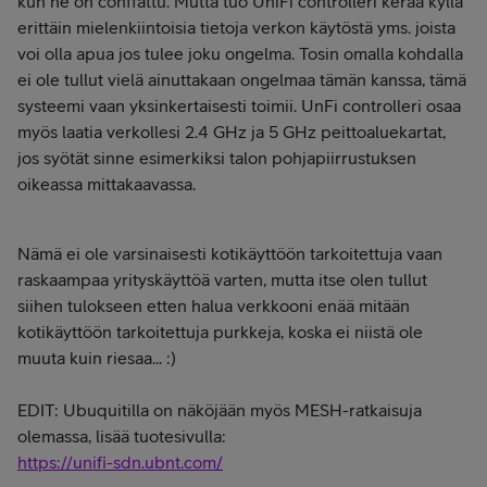
kun ne on conffattu. Mutta tuo UniFi controlleri kerää kyllä
erittäin mielenkiintoisia tietoja verkon käytöstä yms. joista
voi olla apua jos tulee joku ongelma. Tosin omalla kohdalla
ei ole tullut vielä ainuttakaan ongelmaa tämän kanssa, tämä
systeemi vaan yksinkertaisesti toimii. UnFi controlleri osaa
myös laatia verkollesi 2.4 GHz ja 5 GHz peittoaluekartat,
jos syötät sinne esimerkiksi talon pohjapiirrustuksen
oikeassa mittakaavassa.
Nämä ei ole varsinaisesti kotikäyttöön tarkoitettuja vaan
raskaampaa yrityskäyttöä varten, mutta itse olen tullut
siihen tulokseen etten halua verkkooni enää mitään
kotikäyttöön tarkoitettuja purkkeja, koska ei niistä ole
muuta kuin riesaa... :)
EDIT: Ubuquitilla on näköjään myös MESH-ratkaisuja
olemassa, lisää tuotesivulla:
https://unifi-sdn.ubnt.com/