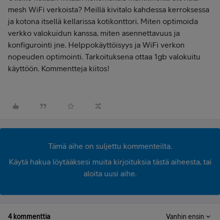
mesh WiFi verkoista? Meillä kivitalo kahdessa kerroksessa
ja kotona itsellä kellarissa kotikonttori. Miten optimoida
verkko valokuidun kanssa, miten asennettavuus ja
konfigurointi jne. Helppokäyttöisyys ja WiFi verkon
nopeuden optimointi. Tarkoituksena ottaa 1gb valokuitu
käyttöön. Kommentteja kiitos!
Tämä aihe on suljettu kommenteilta.
Käytä hakua löytääksesi muita kirjoituksia tästä aiheesta, tai
aloita uusi aihe.
4 kommenttia
Vanhin ensin