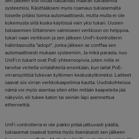
sen jälkeen voit liittää haluamasi määrän tukiasemia
systeemiisi. Käsittääkseni myös roamaus tukiasemalta
toiselle pitäisi toimia automaattisesti, mutta mulla ei ole
kokemusta siitä koska käytössä vain yksi tukari. Uusien
tukiasemien liittäminen valmiiseen verkkoon on helppoa,
tukari vaan verkkoon ja sen jälkeen UniFi-kontrollerin
hallintasivulta "adopt", jonka jälkeen se conffaa sen
automaattisesti mukaan systeemiin. Ja mikä parasta, nuo
UniFi:n tukarit ovat PoE-yhteensopivia, joten niille ei
tarvitse viritellä virtalähteitä ensinkään, kun laitat PoE-
virransyöttöä tukevan kytkimen keskuskytkimeksi. Laitteet
saavat siis virran verkkokaapelinsa kautta. Uudiskohteissa
nämä voi myös asentaa siten ettei mitään kaapeleita jää
näkyviin, eli tukee katon tai seinän läpi asennettua
ethernettiä.
UnFi controlleria ei ole pakko pitää jatkuvasti päällä,
tukiasemat osaavat toimia myös itsenäisesti sen jälkeen