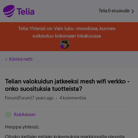
Telia.fi etusivulle
Telia Yhteisö on Vain luku -moodissa, kunnes
sulkeutuu kokonaan lokakuussa
Kiinteä netti
Telian valokuidun jatkeeksi mesh wifi verkko -
onko suosituksia tuotteista?
Forum|Forum|7 years ago
4 kommenttia
RiskAdviser
R
Heippa yhteisö,
Olisiko kellään mitään kokemuksia markkinoilla olevista