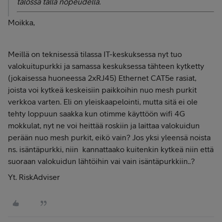
talossa tällä nopeudella.
Moikka,
Meillä on teknisessä tilassa IT-keskuksessa nyt tuo
valokuitupurkki ja samassa keskuksessa tähteen kytketty
(jokaisessa huoneessa 2xRJ45) Ethernet CAT5e rasiat,
joista voi kytkeä keskeisiin paikkoihin nuo mesh purkit
verkkoa varten. Eli on yleiskaapelointi, mutta sitä ei ole
tehty loppuun saakka kun otimme käyttöön wifi 4G
mokkulat, nyt ne voi heittää roskiin ja laittaa valokuidun
perään nuo mesh purkit, eikö vain? Jos yksi yleensä noista
ns. isäntäpurkki, niin kannattaako kuitenkin kytkeä niin että
suoraan valokuidun lähtöihin vai vain isäntäpurkkiin..?
Yt. RiskAdviser