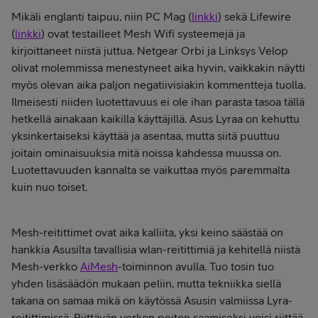
Mikäli englanti taipuu, niin PC Mag (
linkki
) sekä Lifewire
(
linkki
) ovat testailleet Mesh Wifi systeemejä ja
kirjoittaneet niistä juttua. Netgear Orbi ja Linksys Velop
olivat molemmissa menestyneet aika hyvin, vaikkakin näytti
myös olevan aika paljon negatiivisiakin kommentteja tuolla.
Ilmeisesti niiden luotettavuus ei ole ihan parasta tasoa tällä
hetkellä ainakaan kaikilla käyttäjillä. Asus Lyraa on kehuttu
yksinkertaiseksi käyttää ja asentaa, mutta siitä puuttuu
joitain ominaisuuksia mitä noissa kahdessa muussa on.
Luotettavuuden kannalta se vaikuttaa myös paremmalta
kuin nuo toiset.
Mesh-reitittimet ovat aika kalliita, yksi keino säästää on
hankkia Asusilta tavallisia wlan-reitittimiä ja kehitellä niistä
Mesh-verkko
AiMesh
-toiminnon avulla. Tuo tosin tuo
yhden lisäsäädön mukaan peliin, mutta tekniikka siellä
takana on samaa mikä on käytössä Asusin valmiissa Lyra-
reitittimissä. Riittävän verkon peiton saamiseksi voisi riittää