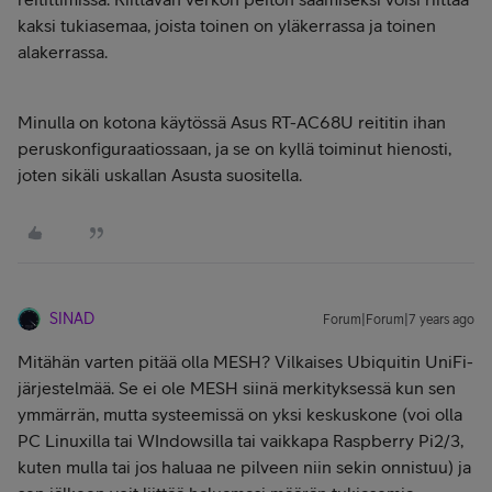
kaksi tukiasemaa, joista toinen on yläkerrassa ja toinen
alakerrassa.
Minulla on kotona käytössä Asus RT-AC68U reititin ihan
peruskonfiguraatiossaan, ja se on kyllä toiminut hienosti,
joten sikäli uskallan Asusta suositella.
SINAD
Forum|Forum|7 years ago
Mitähän varten pitää olla MESH? Vilkaises Ubiquitin UniFi-
järjestelmää. Se ei ole MESH siinä merkityksessä kun sen
ymmärrän, mutta systeemissä on yksi keskuskone (voi olla
PC Linuxilla tai WIndowsilla tai vaikkapa Raspberry Pi2/3,
kuten mulla tai jos haluaa ne pilveen niin sekin onnistuu) ja