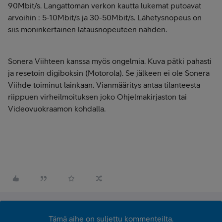
90Mbit/s. Langattoman verkon kautta lukemat putoavat
arvoihin : 5-10Mbit/s ja 30-50Mbit/s. Lähetysnopeus on
siis moninkertainen latausnopeuteen nähden.
Sonera Viihteen kanssa myös ongelmia. Kuva pätki pahasti
ja resetoin digiboksin (Motorola). Se jälkeen ei ole Sonera
Viihde toiminut lainkaan. Vianmääritys antaa tilanteesta
riippuen virheilmoituksen joko Ohjelmakirjaston tai
Videovuokraamon kohdalla.
Tämä aihe on suljettu kommenteilta.