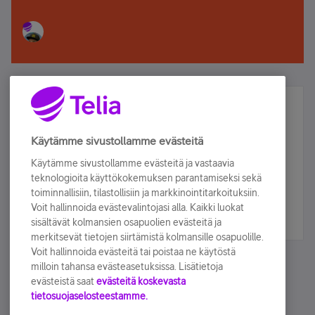
Älä jää paitsi – osallistu ja voita!
Tilaa Telian uutiskirje ja olet mukana arvonnassa.
Käytämme sivustollamme evästeitä
Samalla saat parhaat asiakasedut suoraan
Käytämme sivustollamme evästeitä ja vastaavia
sähköpostiisi.
teknologioita käyttökokemuksen parantamiseksi sekä
toiminnallisiin, tilastollisiin ja markkinointitarkoituksiin.
Voit hallinnoida evästevalintojasi alla. Kaikki luokat
Tilaa nyt
sisältävät kolmansien osapuolien evästeitä ja
merkitsevät tietojen siirtämistä kolmansille osapuolille.
Voit hallinnoida evästeitä tai poistaa ne käytöstä
milloin tahansa evästeasetuksissa. Lisätietoja
evästeistä saat
evästeitä koskevasta
tietosuojaselosteestamme.