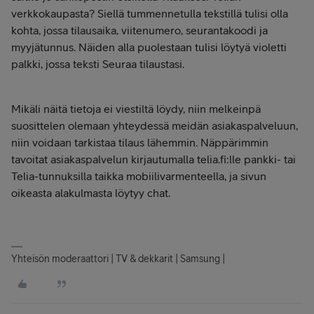
verkkokaupasta? Siellä tummennetulla tekstillä tulisi olla
kohta, jossa tilausaika, viitenumero, seurantakoodi ja
myyjätunnus. Näiden alla puolestaan tulisi löytyä violetti
palkki, jossa teksti Seuraa tilaustasi.
Mikäli näitä tietoja ei viestiltä löydy, niin melkeinpä
suosittelen olemaan yhteydessä meidän asiakaspalveluun,
niin voidaan tarkistaa tilaus lähemmin. Näppärimmin
tavoitat asiakaspalvelun kirjautumalla telia.fi:lle pankki- tai
Telia-tunnuksilla taikka mobiilivarmenteella, ja sivun
oikeasta alakulmasta löytyy chat.
Yhteisön moderaattori | TV & dekkarit | Samsung |