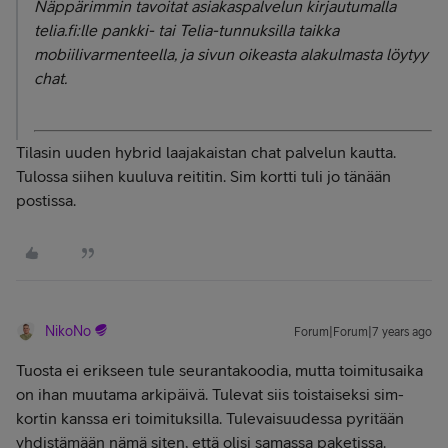
Näppärimmin tavoitat asiakaspalvelun kirjautumalla
telia.fi:lle pankki- tai Telia-tunnuksilla taikka
mobiilivarmenteella, ja sivun oikeasta alakulmasta löytyy
chat.
Tilasin uuden hybrid laajakaistan chat palvelun kautta.
Tulossa siihen kuuluva reititin. Sim kortti tuli jo tänään
postissa.
NikoNo
Forum|Forum|7 years ago
Tuosta ei erikseen tule seurantakoodia, mutta toimitusaika
on ihan muutama arkipäivä. Tulevat siis toistaiseksi sim-
kortin kanssa eri toimituksilla. Tulevaisuudessa pyritään
yhdistämään nämä siten, että olisi samassa paketissa.