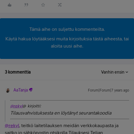
Tämä aihe on suljettu kommenteilta.
Käytä hakua löytääksesi muita kirjoituksia tästä aiheesta, tai
aloita uusi aihe.
3 kommenttia
Vanhin ensin
AaTanja
Forum|Forum|7 years ago
@rekyl
@ kirjoitti:
Tilausvahvistuksesta en löytänyt seurantakoodia
@rekyl
, teitkö laitetilauksen meidän verkkokaupasta ja
saitko jo sähköpostin otsikolla Tilauksesi Telian