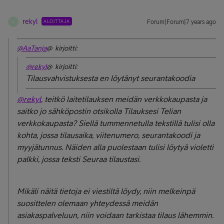
rekyl
ALOITTAJA
Forum|Forum|7 years ago
R
@AaTanja
@ kirjoitti:
@rekyl
@ kirjoitti:
Tilausvahvistuksesta en löytänyt seurantakoodia
@rekyl
, teitkö laitetilauksen meidän verkkokaupasta ja
saitko jo sähköpostin otsikolla Tilauksesi Telian
verkkokaupasta? Siellä tummennetulla tekstillä tulisi olla
kohta, jossa tilausaika, viitenumero, seurantakoodi ja
myyjätunnus. Näiden alla puolestaan tulisi löytyä violetti
palkki, jossa teksti Seuraa tilaustasi.
Mikäli näitä tietoja ei viestiltä löydy, niin melkeinpä
suosittelen olemaan yhteydessä meidän
asiakaspalveluun, niin voidaan tarkistaa tilaus lähemmin.