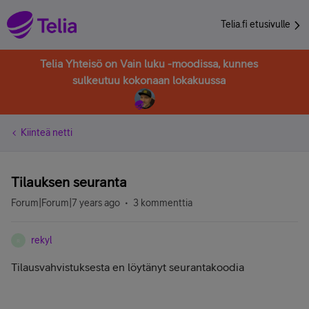
Telia.fi etusivulle
Telia Yhteisö on Vain luku -moodissa, kunnes
sulkeutuu kokonaan lokakuussa
Kiinteä netti
Tilauksen seuranta
Forum|Forum|7 years ago
3 kommenttia
rekyl
R
Tilausvahvistuksesta en löytänyt seurantakoodia