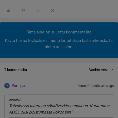
Tämä aihe on suljettu kommenteilta.
Käytä hakua löytääksesi muita kirjoituksia tästä aiheesta, tai
aloita uusi aihe.
2 kommenttia
Vanhin ensin
Purnipsi
Forum|Forum|8 years ago
kirjoitti:
Toivakassa laitetaan sähköverkkoa maahan. Kuulemma
ADSL olisi poistumassa kokonaan?