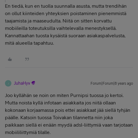
En tiedä, kun en tuolla suunnalla asusta, mutta trendihän
on ollut kiinteiden yhteyksien poistaminen pienemmistä
taajamista ja maaseudulta. Niitä on sitten korvattu
mobiileilla toteutuksilla vaihtelevalla menestyksellä.
Kannattaahan tuosta kysäistä suoraan asiakaspalvelusta,
mitä alueella tapahtuu.
JuhaHyv
Forum|Forum|8 years ago
J
Joo kyllähän se noin on miten Purnipsi tuossa jo kertoi.
Mutta noista kyllä infotaan asiakkaita jos niitä ollaan
kokonaan korjaamassa pois ettei asiakkaat jää siellä tyhjän
päälle. Katsoin tuossa Toivakan tilannetta niin joka
paikkaan siellä ei enään myydä adsl-liittymiä vaan tarjotaan
mobiililiittymiä tilalle.