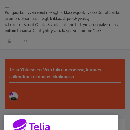
Pongasitko hyvän viestin --&gt; klikkaa &quot;Tykkää&quot;Saitko
avun probleemaasi --&gt; klikkaa &quot;Hyväksy
ratkaisuksi&quot;Omilla Sivuilla hallinnoit liittymiäsi ja palveluitasi
milloin tahansa. Chat-yhteys asiakaspalveluumme 24/7
Telia Yhteisö on Vain luku -moodissa, kunnes
sulkeutuu kokonaan lokakuussa
Älä jää paitsi – osallistu ja voita!