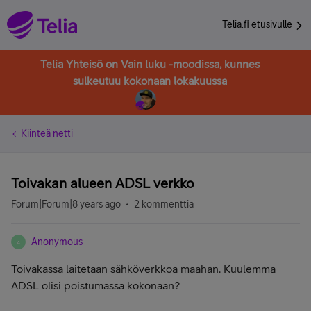
Telia.fi etusivulle
Telia Yhteisö on Vain luku -moodissa, kunnes
sulkeutuu kokonaan lokakuussa
Kiinteä netti
Toivakan alueen ADSL verkko
Forum|Forum|8 years ago
2 kommenttia
Anonymous
A
Toivakassa laitetaan sähköverkkoa maahan. Kuulemma
ADSL olisi poistumassa kokonaan?