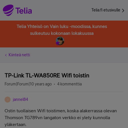
Telia.fi etusivulle
Telia Yhteisö on Vain luku -moodissa, kunnes
sulkeutuu kokonaan lokakuussa
Kiinteä netti
TP-Link TL-WA850RE Wifi toistin
Forum|Forum|10 years ago
4 kommenttia
jannel84
J
Ostin tuollaisen Wifi toistimen, koska alakerrassa olevan
Thomson
TG789vn langaton verkko ei ylety kunnolla
yläkertaan.