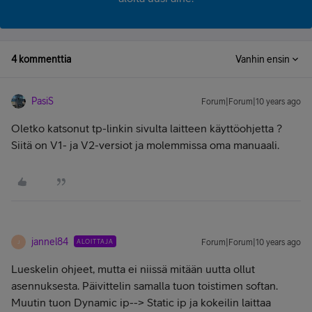
4 kommenttia
Vanhin ensin
PasiS
Forum|Forum|10 years ago
Oletko katsonut tp-linkin sivulta laitteen käyttöohjetta ?
Siitä on V1- ja V2-versiot ja molemmissa oma manuaali.
jannel84
ALOITTAJA
Forum|Forum|10 years ago
J
Lueskelin ohjeet, mutta ei niissä mitään uutta ollut
asennuksesta. Päivittelin samalla tuon toistimen softan.
Muutin tuon Dynamic ip--> Static ip ja kokeilin laittaa