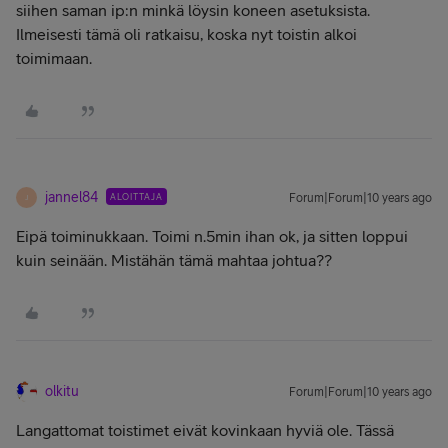
siihen saman ip:n minkä löysin koneen asetuksista.
Ilmeisesti tämä oli ratkaisu, koska nyt toistin alkoi
toimimaan.
jannel84
ALOITTAJA
Forum|Forum|10 years ago
J
Eipä toiminukkaan. Toimi n.5min ihan ok, ja sitten loppui
kuin seinään. Mistähän tämä mahtaa johtua??
olkitu
Forum|Forum|10 years ago
Langattomat toistimet eivät kovinkaan hyviä ole. Tässä