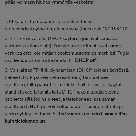
pitää varmaan hiukan ymmärtää verkoista.
1. Mikä on Thompsonin IP, tämähän toimii
oletusyhdyskäytävänä, eli gateway (taitaa olla 192.168.1.1)?
2. TP-link ei voi olla DHCP käytössä jos ovat samassa
verkossa (siltaava tila). Suositeltavaa että olisivat samaa
verkkoa ettei ole mitään osoitemuutosta esimerkiksi. Tupla
osoitemuutos on turha tehdä. Eli
DHCP off
.
3. Voit laittaa TP-link dynaamisen (DHCP asiakas käytössä,
hakee DHCP palvelimeta osoitteen) tai staattisen
osoitteen, tällä pääset esimerkiksi hallintaan. Jos käytät
staattista osoitetta älä laita DHCP jako alueella olevaa
osoitetta sillä jos näin teet ja tietokoneesi saa saman
osoitteen DHCP palvelimelta, tulee IP-osoite ristiriita ja
verkkoyhteys ei toimi.
Eli teit väärin kun laitoit saman IP:n
kuin tietokoneellasi.