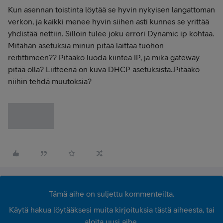
Kun asennan toistinta löytää se hyvin nykyisen langattoman
verkon, ja kaikki menee hyvin siihen asti kunnes se yrittää
yhdistää nettiin. Silloin tulee joku errori Dynamic ip kohtaa.
Mitähän asetuksia minun pitää laittaa tuohon
reitittimeen??
Pitääkö luoda kiinteä IP, ja mikä gateway
pitää olla? Liitteenä on kuva DHCP asetuksista..Pitääkö
niihin tehdä muutoksia?
Tämä aihe on suljettu kommenteilta.
Käytä hakua löytääksesi muita kirjoituksia tästä aiheesta, tai
aloita uusi aihe.