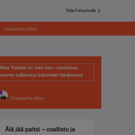
Telia.fi etusivulle
2 kuukautta sitten
Telia Yhteisö on Vain luku -moodissa,
kunnes sulkeutuu kokonaan lokakuussa
2 kuukautta sitten
Älä jää paitsi – osallistu ja