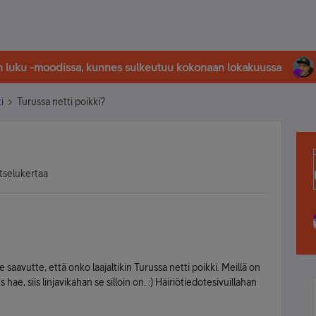
in luku -moodissa, kunnes sulkeutuu kokonaan lokakuussa
i
Turussa netti poikki?
tselukertaa
 saavutte, että onko laajaltikin Turussa netti poikki. Meillä on
 hae, siis linjavikahan se silloin on. :) Häiriötiedotesivuillahan