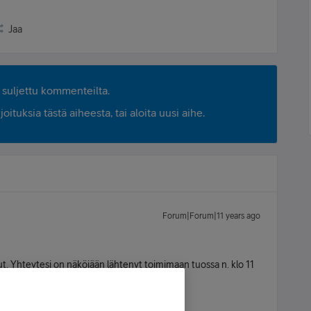
Jaa
suljettu kommenteilta.
ituksia tästä aiheesta, tai aloita uusi aihe.
Forum|Forum|11 years ago
ut. Yhteytesi on näköjään lähtenyt toimimaan tuossa n. klo 11
ikki nyt kunnossa myös siellä?