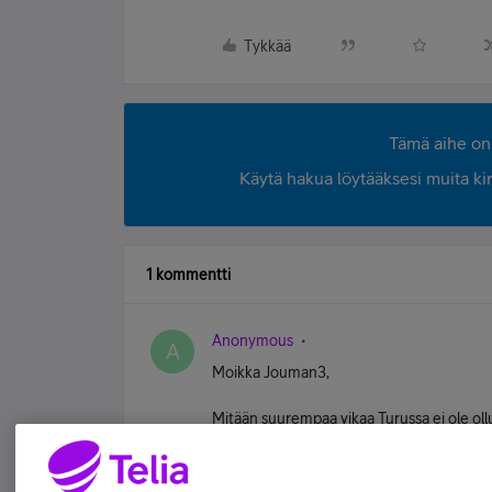
Tykkää
Tämä aihe on 
Käytä hakua löytääksesi muita kirjo
1 kommentti
Anonymous
A
Moikka Jouman3,
Mitään suurempaa vikaa Turussa ei ole oll
tänään, ainakin täältä katsottuna. Onko ka
Tykkää