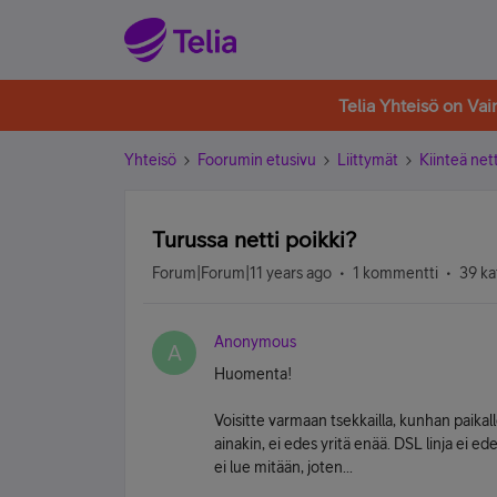
Telia Yhteisö on Va
Yhteisö
Foorumin etusivu
Liittymät
Kiinteä nett
Turussa netti poikki?
Forum|Forum|11 years ago
1 kommentti
39 ka
Anonymous
A
Huomenta!
Voisitte varmaan tsekkailla, kunhan paikalle
ainakin, ei edes yritä enää. DSL linja ei edes
ei lue mitään, joten...