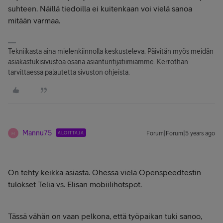
suhteen. Näillä tiedoilla ei kuitenkaan voi vielä sanoa
mitään varmaa.
Tekniikasta aina mielenkiinnolla keskusteleva. Päivitän myös meidän
asiakastukisivustoa osana asiantuntijatiimiämme. Kerrothan
tarvittaessa palautetta sivuston ohjeista.
Mannu75
ALOITTAJA
Forum|Forum|5 years ago
M
On tehty keikka asiasta. Ohessa vielä Openspeedtestin
tulokset Telia vs. Elisan mobiilihotspot.
Tässä vähän on vaan pelkona, että työpaikan tuki sanoo,