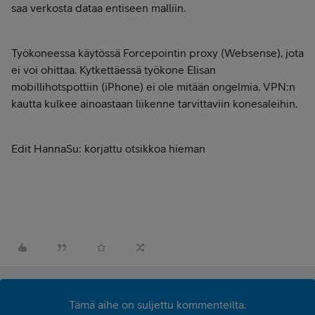
saa verkosta dataa entiseen malliin.
Työkoneessa käytössä Forcepointin proxy (Websense), jota
ei voi ohittaa. Kytkettäessä työkone Elisan
mobillihotspottiin (iPhone) ei ole mitään ongelmia. VPN:n
kautta kulkee ainoastaan liikenne tarvittaviin konesaleihin.
Edit HannaSu: korjattu otsikkoa hieman
Tämä aihe on suljettu kommenteilta.