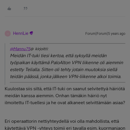
HenriLie
Forum|Forum|5 years ago
H
@Mannu75
@ kirjoitti:
Meidän IT-tuki tiesi kertoa, että syksyllä meidän
työpaikan käyttämä PaloAlton VPN liikenne oli aiemmin
estetty Telialla. Sitten oli tehty jotain muutoksia siellä
teidän päässä, jonka jälkeen VPN-liikenne alkoi toimia.
Kuulostaa siis siltä, että IT-tuki on saanut selvitettyä häiriötä
meidän kanssa aiemmin. Onhan tämäkin häiriö nyt
ilmoitettu IT-tuellesi ja he ovat alkaneet selvittämään asiaa?
Eri operaattorin nettiyhteydellä voi olla mahdollista, että
käytettävä VPN -yhteys toimii eri tavalla esim. kuormanjaon