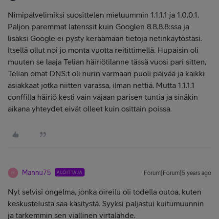
Nimipalvelimiksi suosittelen mieluummin 1.1.1.1 ja 1.0.0.1.
Paljon paremmat latenssit kuin Googlen 8.8.8.8:ssa ja
lisäksi Google ei pysty keräämään tietoja netinkäytöstäsi.
Itsellä ollut noi jo monta vuotta reitittimellä. Hupaisin oli
muuten se laaja Telian häiriötilanne tässä vuosi pari sitten,
Telian omat DNS:t oli nurin varmaan puoli päivää ja kaikki
asiakkaat jotka niitten varassa, ilman nettiä. Mutta 1.1.1.1
conffilla häiriö kesti vain vajaan parisen tuntia ja sinäkin
aikana yhteydet eivät olleet kuin osittain poissa.
Mannu75
ALOITTAJA
Forum|Forum|5 years ago
M
Nyt selvisi ongelma, jonka oireilu oli todella outoa, kuten
keskustelusta saa käsitystä. Syyksi paljastui kuitumuunnin
ja tarkemmin sen viallinen virtalähde.