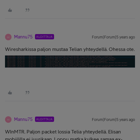
Mannu75
ALOITTAJA
Forum|Forum|5 years ago
M
Wiresharkissa paljon mustaa Telian yhteydellä. Ohessa ote.
Mannu75
ALOITTAJA
Forum|Forum|5 years ago
M
WInMTR. Paljon packet lossia Telia yhteydellä. Elisan
mobiililla ei juurikaan. Loppu matka kulkee samaa ex-