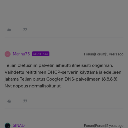
Mannu75
ALOITTAJA
Forum|Forum|5 years ago
M
Telian oletusnimipalvelin aiheutti ilmeisesti ongelman.
Vaihdettu reitittimen DHCP-serverin käyttämä ja edelleen
jakama Telian oletus Googlen DNS-palvelimeen (8.8.8.8).
Nyt nopeus normalisoitunut.
SINAD
Forum|Forum|5 years ago