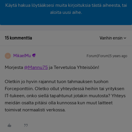
Käytä hakua löytääksesi muita kirjoituksia tästä aiheesta, tai
aloita uusi aihe.
15 kommenttia
Vanhin ensin
MikaelMu
Forum|Forum|5 years ago
M
Morjesta
@Mannu75
ja Tervetuloa Yhteisöön!
Oletkin jo hyvin rajannut tuon tahmauksen tuohon
Forceponttiin. Oletko ollut yhteydessä heihin tai yrityksen
IT-tukeen, onko siellä tapahtunut jotakin muutosta? Yhteys
meidän osalta pitäisi olla kunnossa kun muut laitteet
toimivat normaalisti verkossa.