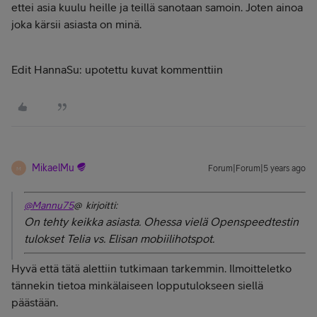
ettei asia kuulu heille ja teillä sanotaan samoin. Joten ainoa
joka kärsii asiasta on minä.
Edit HannaSu: upotettu kuvat kommenttiin
MikaelMu
Forum|Forum|5 years ago
M
@Mannu75
@ kirjoitti:
On tehty keikka asiasta. Ohessa vielä Openspeedtestin
tulokset Telia vs. Elisan mobiilihotspot.
Hyvä että tätä alettiin tutkimaan tarkemmin. Ilmoitteletko
tännekin tietoa minkälaiseen lopputulokseen siellä
päästään.