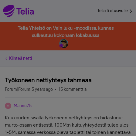
Telia.fi etusivulle
Telia Yhteisö on Vain luku -moodissa, kunnes
sulkeutuu kokonaan lokakuussa
Kiinteä netti
Työkoneen nettiyhteys tahmeaa
Forum|Forum|5 years ago
15 kommenttia
Mannu75
M
Kuukauden sisällä työkoneen nettiyhteys on hidastunut
murto-osaan entisestä. 100M:n kuituyhteydestä tulee ulos
1-5M, samassa verkossa oleva tabletti tai toinen kannettava