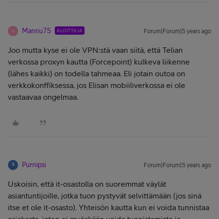
Mannu75
ALOITTAJA
Forum|Forum|5 years ago
M
Joo mutta kyse ei ole VPN:stä vaan siitä, että Telian
verkossa proxyn kautta (Forcepoint) kulkeva liikenne
(lähes kaikki) on todella tahmeaa. Eli jotain outoa on
verkkokonffiksessa, jos Elisan mobiiliverkossa ei ole
vastaavaa ongelmaa.
Purnipsi
Forum|Forum|5 years ago
Uskoisin, että it-osastolla on suoremmat väylät
asiantuntijoille, jotka tuon pystyvät selvittämään (jos sinä
itse et ole it-osasto). Yhteisön kautta kun ei voida tunnistaa
asiakasta, joten ei myöskään voida tunnistamista ja