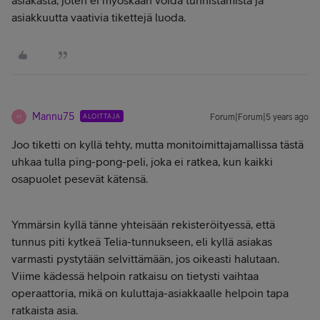
asiakkuutta vaativia tikettejä luoda.
Mannu75
ALOITTAJA
Forum|Forum|5 years ago
M
Joo tiketti on kyllä tehty, mutta monitoimittajamallissa tästä
uhkaa tulla ping-pong-peli, joka ei ratkea, kun kaikki
osapuolet pesevät kätensä.
Ymmärsin kyllä tänne yhteisään rekisteröityessä, että
tunnus piti kytkeä Telia-tunnukseen, eli kyllä asiakas
varmasti pystytään selvittämään, jos oikeasti halutaan.
Viime kädessä helpoin ratkaisu on tietysti vaihtaa
operaattoria, mikä on kuluttaja-asiakkaalle helpoin tapa
ratkaista asia.