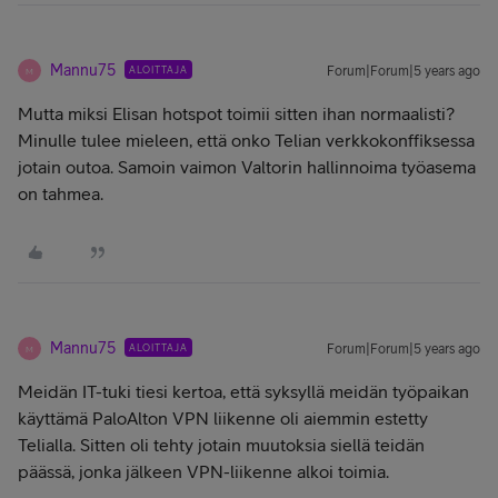
Mannu75
ALOITTAJA
Forum|Forum|5 years ago
M
Mutta miksi Elisan hotspot toimii sitten ihan normaalisti?
Minulle tulee mieleen, että onko Telian verkkokonffiksessa
jotain outoa. Samoin vaimon Valtorin hallinnoima työasema
on tahmea.
Mannu75
ALOITTAJA
Forum|Forum|5 years ago
M
Meidän IT-tuki tiesi kertoa, että syksyllä meidän työpaikan
käyttämä PaloAlton VPN liikenne oli aiemmin estetty
Telialla. Sitten oli tehty jotain muutoksia siellä teidän
päässä, jonka jälkeen VPN-liikenne alkoi toimia.