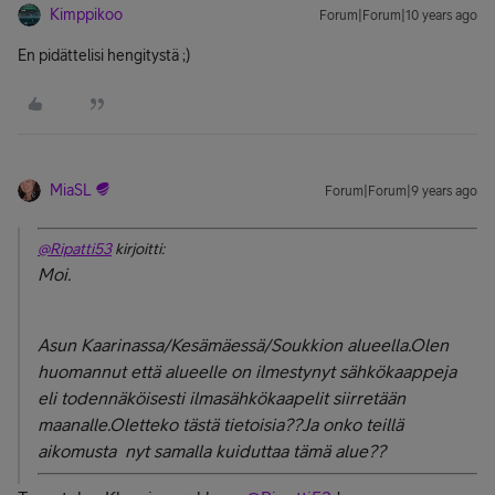
Kimppikoo
Forum|Forum|10 years ago
En pidättelisi hengitystä ;)
MiaSL
Forum|Forum|9 years ago
@Ripatti53
kirjoitti:
Moi.
Asun Kaarinassa/Kesämäessä/Soukkion alueella.Olen
huomannut että alueelle on ilmestynyt sähkökaappeja
eli todennäköisesti ilmasähkökaapelit siirretään
maanalle.Oletteko tästä tietoisia??Ja onko teillä
aikomusta nyt samalla kuiduttaa tämä alue??