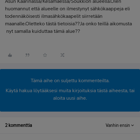
Asun Kaarinassa/Kesämäessä/Soukkion alueella.Olen
huomannut että alueelle on ilmestynyt sähkökaappeja eli
todennäköisesti ilmasähkökaapelit siirretään
maanalle.Oletteko tästä tietoisia??Ja onko teillä aikomusta
nyt samalla kuiduttaa tämä alue??
Tämä aihe on suljettu kommenteilta.
Käytä hakua löytääksesi muita kirjoituksia tästä aiheesta, tai
aloita uusi aihe.
2 kommenttia
Vanhin ensin