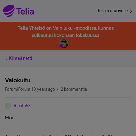
Telia.fi etusivulle
Telia Yhteisö on Vain luku -moodissa, kunnes
sulkeutuu kokonaan lokakuussa
Kiinteä netti
Valokuitu
Forum|Forum|10 years ago
2 kommenttia
Ripatti53
R
Moi.