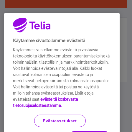
Älä jää paitsi – osallistu ja voita!
Tilaa Telian uutiskirje ja olet mukana arvonnassa.
Käytämme sivustollamme evästeitä
Samalla saat parhaat asiakasedut suoraan
Käytämme sivustollamme evästeitä ja vastaavia
sähköpostiisi.
teknologioita käyttökokemuksen parantamiseksi sekä
toiminnallisiin, tilastollisiin ja markkinointitarkoituksiin.
Voit hallinnoida evästevalintojasi alla. Kaikki luokat
Tilaa nyt
sisältävät kolmansien osapuolien evästeitä ja
merkitsevät tietojen siirtämistä kolmansille osapuolille.
Voit hallinnoida evästeitä tai poistaa ne käytöstä
milloin tahansa evästeasetuksissa. Lisätietoja
evästeistä saat
evästeitä koskevasta
tietosuojaselosteestamme.
Käyttöehdot
Accessibility statement
Evästeasetukset