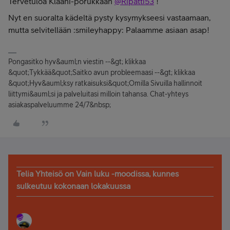
Tervetuloa Klaani-porukkaan
@Ripatti53
!
Nyt en suoralta kädeltä pysty kysymykseesi vastaamaan,
mutta selvitellään :smileyhappy: Palaamme asiaan asap!
Pongasitko hyv&auml;n viestin --&gt; klikkaa
&quot;Tykkää&quot;Saitko avun probleemaasi --&gt; klikkaa
&quot;Hyv&auml;ksy ratkaisuksi&quot;Omilla Sivuilla hallinnoit
liittymi&auml;si ja palveluitasi milloin tahansa. Chat-yhteys
asiakaspalveluumme 24/7&nbsp;
Telia Yhteisö on Vain luku -moodissa, kunnes
sulkeutuu kokonaan lokakuussa