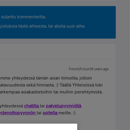
suljettu kommenteilta.
ituksia tästä aiheesta, tai aloita uusi aihe.
Forum|Forum|8 years ago
umme yhteydessä tämän asian tiimoilta, jolloin
atavuudesta sekä hinnasta. :) Täällä Yhteisössä toki
tarkempaa asiakastietoihin tai muihin perehtymistä.
a yhteydessä
chatilla
tai
palvelupyynnöllä
.
ydenottopyynnön
tai
soitella
meille. :)