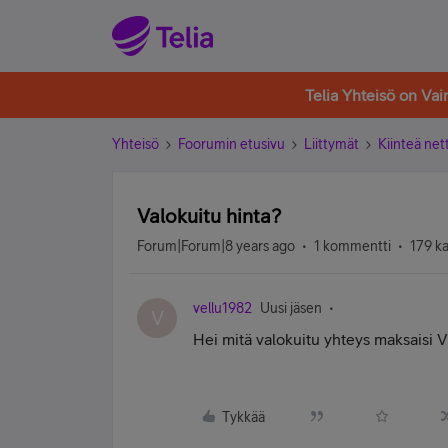
Telia Yhteisö on Va
Yhteisö
Foorumin etusivu
Liittymät
Kiinteä nett
Valokuitu hinta?
Forum|Forum|8 years ago
1 kommentti
179 k
vellu1982
Uusi jäsen
V
Hei mitä valokuitu yhteys maksaisi 
Tykkää