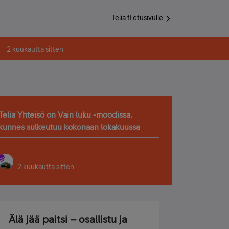
Telia.fi etusivulle
2 kuukautta sitten
Telia Yhteisö on Vain luku -moodissa,
kunnes sulkeutuu kokonaan lokakuussa
2 kuukautta sitten
Älä jää paitsi – osallistu ja