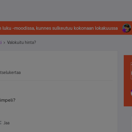
in luku -moodissa, kunnes sulkeutuu kokonaan lokakuussa
i
Valokuitu hinta?
atselukertaa
Vimpeli?
Jaa