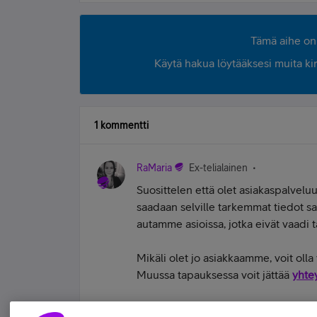
Tämä aihe on 
Käytä hakua löytääksesi muita kirjo
1 kommentti
RaMaria
Ex-telialainen
Suosittelen että olet asiakaspalvelu
saadaan selville tarkemmat tiedot sa
autamme asioissa, jotka eivät vaadi 
Mikäli olet jo asiakkaamme, voit oll
Muussa tapauksessa voit jättää
yhte