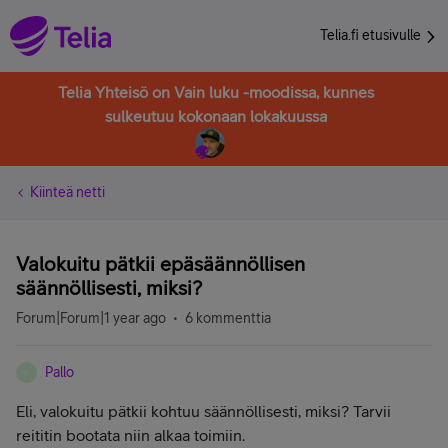
Telia.fi etusivulle
Telia Yhteisö on Vain luku -moodissa, kunnes
sulkeutuu kokonaan lokakuussa
Kiinteä netti
Valokuitu pätkii epäsäännöllisen
säännöllisesti, miksi?
Forum|Forum|1 year ago
6 kommenttia
Pallo
P
Eli, valokuitu pätkii kohtuu säännöllisesti, miksi? Tarvii
reititin bootata niin alkaa toimiin.