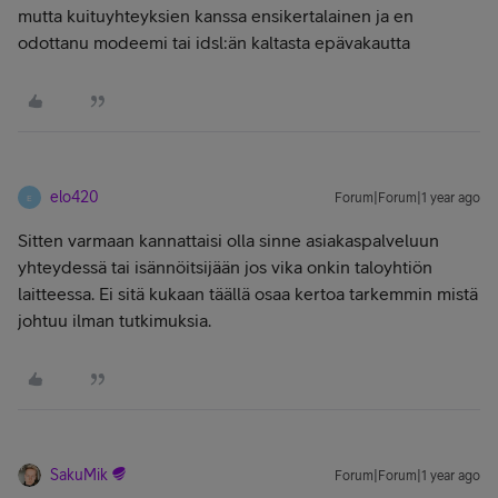
mutta kuituyhteyksien kanssa ensikertalainen ja en
odottanu modeemi tai idsl:än kaltasta epävakautta
elo420
Forum|Forum|1 year ago
E
Sitten varmaan kannattaisi olla sinne asiakaspalveluun
yhteydessä tai isännöitsijään jos vika onkin taloyhtiön
laitteessa. Ei sitä kukaan täällä osaa kertoa tarkemmin mistä
johtuu ilman tutkimuksia.
SakuMik
Forum|Forum|1 year ago