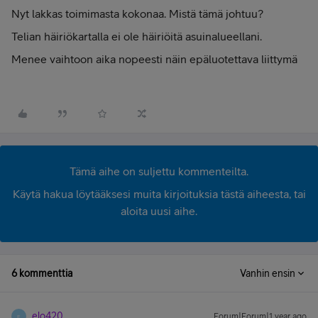
Nyt lakkas toimimasta kokonaa. Mistä tämä johtuu?
Telian häiriökartalla ei ole häiriöitä asuinalueellani.
Menee vaihtoon aika nopeesti näin epäluotettava liittymä
Tämä aihe on suljettu kommenteilta.
Käytä hakua löytääksesi muita kirjoituksia tästä aiheesta, tai
aloita uusi aihe.
6 kommenttia
Vanhin ensin
elo420
Forum|Forum|1 year ago
E