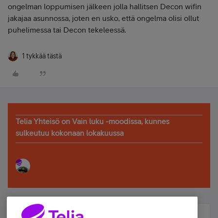
ongelman loppumisen jälkeen jolla hallitsen Decon wifin
jakajaa asunnossa, joten en usko, että ongelma olisi ollut
puhelimessa tai Decon tekeleessä.
1 tykkää tästä
Telia Yhteisö on Vain luku -moodissa, kunnes
sulkeutuu kokonaan lokakuussa