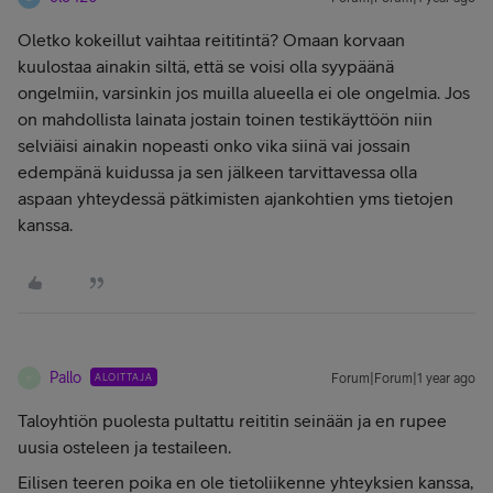
Oletko kokeillut vaihtaa reititintä? Omaan korvaan
kuulostaa ainakin siltä, että se voisi olla syypäänä
ongelmiin, varsinkin jos muilla alueella ei ole ongelmia. Jos
on mahdollista lainata jostain toinen testikäyttöön niin
selviäisi ainakin nopeasti onko vika siinä vai jossain
edempänä kuidussa ja sen jälkeen tarvittavessa olla
aspaan yhteydessä pätkimisten ajankohtien yms tietojen
kanssa.
Pallo
ALOITTAJA
Forum|Forum|1 year ago
P
Taloyhtiön puolesta pultattu reititin seinään ja en rupee
uusia osteleen ja testaileen.
Eilisen teeren poika en ole tietoliikenne yhteyksien kanssa,