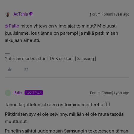
AaTanja
Forum|Forum|1 year ago
@Pallo
miten yhteys on viime ajat toiminut? Mieluusti
kuulisimme, jos tilanne on parempi ja mikä pätkimisen
alkujaan aiheutti.
Yhteisön moderaattori | TV & dekkarit | Samsung |
Pallo
ALOITTAJA
Forum|Forum|1 year ago
P
Tänne kirjottelun jälkeen on toiminu moitteetta 👍🏻
Pätkimisen syy ei ole selvinny, mikään ei ole rauta tasolla
muuttunut.
Puhelin vaihtui uudempaan Samsungin tekeleeseen tämän