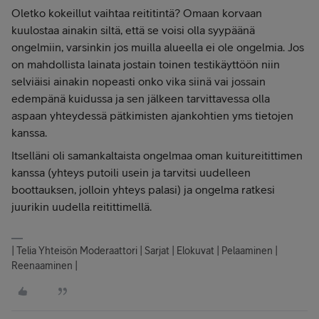
Oletko kokeillut vaihtaa reititintä? Omaan korvaan
kuulostaa ainakin siltä, että se voisi olla syypäänä
ongelmiin, varsinkin jos muilla alueella ei ole ongelmia. Jos
on mahdollista lainata jostain toinen testikäyttöön niin
selviäisi ainakin nopeasti onko vika siinä vai jossain
edempänä kuidussa ja sen jälkeen tarvittavessa olla
aspaan yhteydessä pätkimisten ajankohtien yms tietojen
kanssa.
Itselläni oli samankaltaista ongelmaa oman kuitureitittimen
kanssa (yhteys putoili usein ja tarvitsi uudelleen
boottauksen, jolloin yhteys palasi) ja ongelma ratkesi
juurikin uudella reitittimellä.
| Telia Yhteisön Moderaattori | Sarjat | Elokuvat | Pelaaminen |
Reenaaminen |