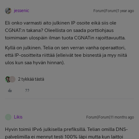
jessenic
Forum|Forum|1 year ago
Eli onko varmasti aito julkinen IP osoite eikä siis ole
CGNAT:n takana? Oleellista on saada porttiohjaus
toimimaan ulospäin ilman tuota CGNATin rajoittavuutta.
Kyllä on julkinen. Telia on sen verran vanha operaattori,
että IP-osoitteita riittää (elleivät tee bisnestä ja myy niitä
ulos kun saa hyvän hinnan).
2 tykkää tästä
T
Likis
Forum|Forum|11 months ago
L
Hyvin toimii IPv6 julkisella prefiksillä. Telian omilla DNS-
palvelimilla ei mennyt testi 100% läpi mutta kun laittoi