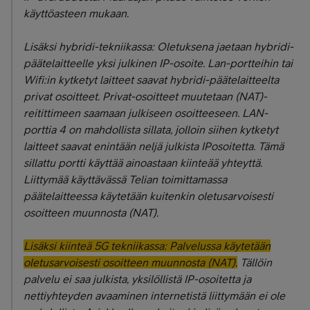
käyttöasteen mukaan.
Lisäksi hybridi-tekniikassa: Oletuksena jaetaan hybridi-
päätelaitteelle yksi julkinen IP-osoite. Lan-portteihin tai
Wifi:in kytketyt laitteet saavat hybridi-päätelaitteelta
privat osoitteet. Privat-osoitteet muutetaan (NAT)-
reitittimeen saamaan julkiseen osoitteeseen. LAN-
porttia 4 on mahdollista sillata, jolloin siihen kytketyt
laitteet saavat enintään neljä julkista IPosoitetta. Tämä
sillattu portti käyttää ainoastaan kiinteää yhteyttä.
Liittymää käyttävässä Telian toimittamassa
päätelaitteessa käytetään kuitenkin oletusarvoisesti
osoitteen muunnosta (NAT).
Lisäksi kiinteä 5G tekniikassa: Palvelussa käytetään
oletusarvoisesti osoitteen muunnosta (NAT).
Tällöin
palvelu ei saa julkista, yksilöllistä IP-osoitetta ja
nettiyhteyden avaaminen internetistä liittymään ei ole