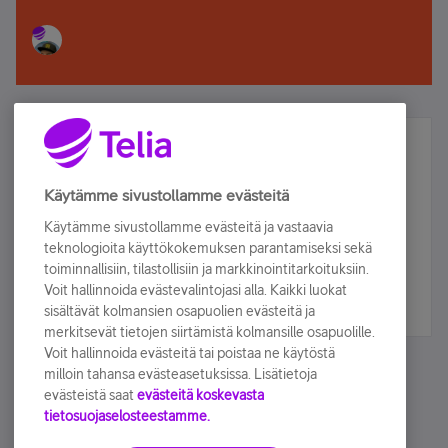
Älä jää paitsi – osallistu ja voita!
Tilaa Telian uutiskirje ja olet mukana arvonnassa.
Käytämme sivustollamme evästeitä
Samalla saat parhaat asiakasedut suoraan
Käytämme sivustollamme evästeitä ja vastaavia
sähköpostiisi.
teknologioita käyttökokemuksen parantamiseksi sekä
toiminnallisiin, tilastollisiin ja markkinointitarkoituksiin.
Voit hallinnoida evästevalintojasi alla. Kaikki luokat
Tilaa nyt
sisältävät kolmansien osapuolien evästeitä ja
merkitsevät tietojen siirtämistä kolmansille osapuolille.
Voit hallinnoida evästeitä tai poistaa ne käytöstä
milloin tahansa evästeasetuksissa. Lisätietoja
evästeistä saat
evästeitä koskevasta
tietosuojaselosteestamme.