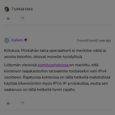
1 tykkää tästä
KaPetri
Forum|Forum|1 year ago
K
Kiitoksia. Minkähän takia operaattorit ei merkitse näitä ip
asioita tietoihin, olisivat monelle hyödyllisiä.
Liittymän yleisissä
toimitusehdoissa
on mainittu, että
kiinteisiin laajakaistoihin tarjoamme toistaiseksi vain IPv4
osoitteen. Rajatuissa kohteissa on tällä hetkellä mahdollista
käyttää liikennöintiin myös IPV6 IP-protokollaa, mutta sen
saatavuus on tällä hetkellä hyvin rajattu.