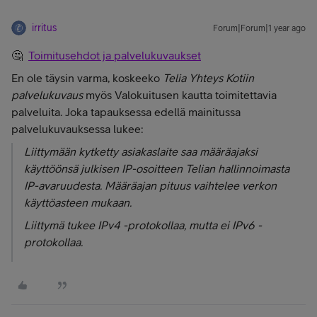
irritus
Forum|Forum|1 year ago
🤔
Toimitusehdot ja palvelukuvaukset
En ole täysin varma, koskeeko
Telia Yhteys Kotiin
palvelukuvaus
myös Valokuitusen kautta toimitettavia
palveluita. Joka tapauksessa edellä mainitussa
palvelukuvauksessa lukee:
Liittymään kytketty asiakaslaite saa määräajaksi
käyttöönsä julkisen IP-osoitteen Telian hallinnoimasta
IP-avaruudesta. Määräajan pituus vaihtelee verkon
käyttöasteen mukaan.
Liittymä tukee IPv4 -protokollaa, mutta ei IPv6 -
protokollaa.