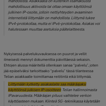
mahdollista. Asiakkaalla on kuitenkin lisämaksusta
mahdollisuus aktivoida tai ottaa omaan käyttöönsä
julkinen IP-osoite, jolloin nettiyhteyden avaaminen
internetistä liittymään on mahdollista. Liittymä tukee
IPv4-protokollaa, mutta ei IPv6-protokollaa. Asiakas voi
halutessaan muuttaa asetuksia päätelaitteesta.
Nykyisessä palvelukuvauksessa on puurot ja vellit
ilmeisesti mennyt dokumenttia päivittäessä sekaisin.
Ehtojen alussa määritellä ollenkaan sanaa “palvelu”, joten
jää epäselväksi tarkoittaako “palvelu” tässä tilanteessa
Telian asiakkaalle toimittamaa reititintä eikä liittymää.
Liittymään kytketty asiakaslaite saa määräajaksi
käyttöönsä julkisen IP-osoitteen
Telian hallinnoimasta
IPavaruudesta. Määräajan pituus vaihtelee verkon
käyttöasteen mukaan. Kiinteä 5G -tekniikassa käytetään