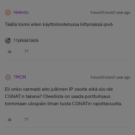
Helento
Forum|Forum|1 year ago
H
Täällä toimii eilen käyttöönotetussa liittymässä ipv6
1 tykkää tästä
TMCM
Forum|Forum|1 year ago
T
Eli onko varmasti aito julkinen IP osoite eikä siis ole
CGNAT:n takana? Oleellista on saada porttiohjaus
toimimaan ulospäin ilman tuota CGNATin rajoittavuutta.