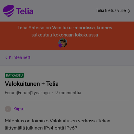
Telia.fi etusivulle
Telia Yhteisö on Vain luku -moodissa, kunnes
sulkeutuu kokonaan lokakuussa
Kiinteä netti
RATKAISTU
Valokuitunen + Telia
Forum|Forum|1 year ago
9 kommenttia
Kiipsu
K
Mitenkäs on toimiiko Valokuitusen verkossa Telian
liittymällä julkinen IPv4 entä IPv6?