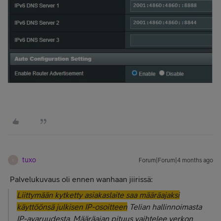
tuxo
Forum|Forum|4 months ago
T
Palvelukuvaus oli ennen wanhaan jiirissä:
Liittymään kytketty asiakaslaite saa määräajaksi
käyttöönsä julkisen IP-osoitteen
Telian hallinnoimasta
IP-avaruudesta. Määräajan pituus vaihtelee verkon