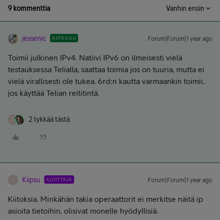
9 kommenttia
Vanhin ensin
jessenic
RATKAISU
Forum|Forum|1 year ago
Toimii julkinen IPv4. Natiivi IPv6 on ilmeisesti vielä
testauksessa Telialla, saattaa toimia jos on tuuria, mutta ei
vielä virallisesti ole tukea. 6rd:n kautta varmaankin toimii,
jos käyttää Telian reititintä.
2 tykkää tästä
K
Kiipsu
ALOITTAJA
Forum|Forum|1 year ago
K
Kiitoksia. Minkähän takia operaattorit ei merkitse näitä ip
asioita tietoihin, olisivat monelle hyödyllisiä.