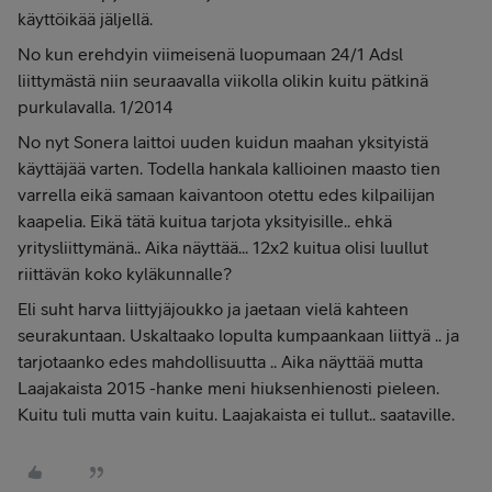
käyttöikää jäljellä.
No kun erehdyin viimeisenä luopumaan 24/1 Adsl
liittymästä niin seuraavalla viikolla olikin kuitu pätkinä
purkulavalla. 1/2014
No nyt Sonera laittoi uuden kuidun maahan yksityistä
käyttäjää varten. Todella hankala kallioinen maasto tien
varrella eikä samaan kaivantoon otettu edes kilpailijan
kaapelia. Eikä tätä kuitua tarjota yksityisille.. ehkä
yritysliittymänä.. Aika näyttää... 12x2 kuitua olisi luullut
riittävän koko kyläkunnalle?
Eli suht harva liittyjäjoukko ja jaetaan vielä kahteen
seurakuntaan. Uskaltaako lopulta kumpaankaan liittyä .. ja
tarjotaanko edes mahdollisuutta .. Aika näyttää mutta
Laajakaista 2015 -hanke meni hiuksenhienosti pieleen.
Kuitu tuli mutta vain kuitu. Laajakaista ei tullut.. saataville.