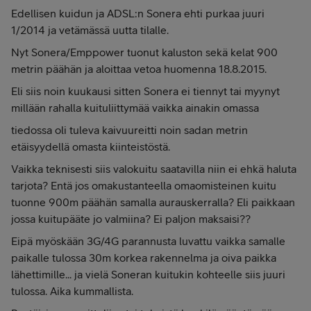
Edellisen kuidun ja ADSL:n Sonera ehti purkaa juuri
1/2014 ja vetämässä uutta tilalle.
Nyt Sonera/Emppower tuonut kaluston sekä kelat 900
metrin päähän ja aloittaa vetoa huomenna 18.8.2015.
Eli siis noin kuukausi sitten Sonera ei tiennyt tai myynyt
millään rahalla kuituliittymää vaikka ainakin omassa
tiedossa oli tuleva kaivuureitti noin sadan metrin
etäisyydellä omasta kiinteistöstä.
Vaikka teknisesti siis valokuitu saatavilla niin ei ehkä haluta
tarjota? Entä jos omakustanteella omaomisteinen kuitu
tuonne 900m päähän samalla aurauskerralla? Eli paikkaan
jossa kuitupääte jo valmiina? Ei paljon maksaisi??
Eipä myöskään 3G/4G parannusta luvattu vaikka samalle
paikalle tulossa 30m korkea rakennelma ja oiva paikka
lähettimille... ja vielä Soneran kuitukin kohteelle siis juuri
tulossa. Aika kummallista.