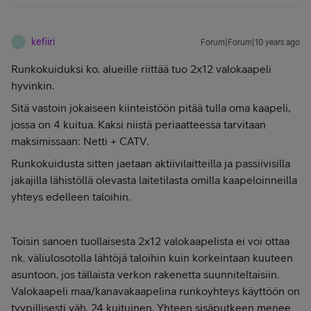
kefiiri
Forum|Forum|10 years ago
K
Runkokuiduksi ko. alueille riittää tuo 2x12 valokaapeli
hyvinkin.
Sitä vastoin jokaiseen kiinteistöön pitää tulla oma kaapeli,
jossa on 4 kuitua. Kaksi niistä periaatteessa tarvitaan
maksimissaan: Netti + CATV.
Runkokuidusta sitten jaetaan aktiivilaitteilla ja passiivisilla
jakajilla lähistöllä olevasta laitetilasta omilla kaapeloinneilla
yhteys edelleen taloihin.
Toisin sanoen tuollaisesta 2x12 valokaapelista ei voi ottaa
nk. väliulosotolla lähtöjä taloihin kuin korkeintaan kuuteen
asuntoon, jos tällaista verkon rakenetta suunniteltaisiin.
Valokaapeli maa/kanavakaapelina runkoyhteys käyttöön on
tyypillisesti väh. 24 kuituinen. Yhteen sisäputkeen menee