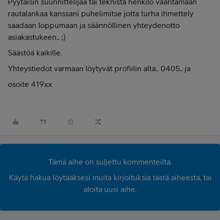
Pyytäisin suunnittelijaa tai teknistä henkilö vääntämään
rautalankaa kanssani puhelimitse jotta turha ihmettely
saadaan loppumaan ja säännöllinen yhteydenotto
asiakastukeen.. ;)
Säästöä kaikille.
Yhteystiedot varmaan löytyvät profiilin alta.. 0405.. ja
osoite 419xx
Tämä aihe on suljettu kommenteilta.
Käytä hakua löytääksesi muita kirjoituksia tästä aiheesta, tai
aloita uusi aihe.