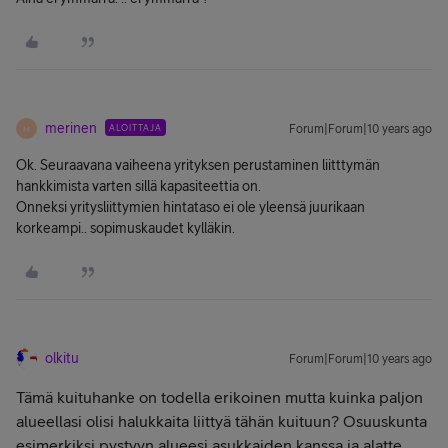
merinen
ALOITTAJA
Forum|Forum|10 years ago
M
Ok. Seuraavana vaiheena yrityksen perustaminen liitttymän
hankkimista varten sillä kapasiteettia on.
Onneksi yritysliittymien hintataso ei ole yleensä juurikaan
korkeampi.. sopimuskaudet kylläkin.
olkitu
Forum|Forum|10 years ago
Tämä kuituhanke on todella erikoinen mutta kuinka paljon
alueellasi olisi halukkaita liittyä tähän kuituun? Osuuskunta
esimerkiksi pystyyn alueesi asukkaiden kanssa ja alatte