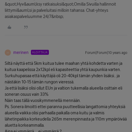
&quot;Hyv&auml;ksy ratkaisuksi&quot;Omilla Sivuilla hallinnoit
liittymi&auml;si ja palveluitasi milloin tahansa. Chat-yhteys
asiakaspalveluumme 24/7&nbsp;
merinen
ALOITTAJA
Forum|Forum|10 years ago
M
Siltä näyttä että 5km kuitua tulee maahan yhtä kohdetta varten ja
kuitua kaapelissa 2x12kpl eli kapasiteettia yhtä kaupunkia varten.
Surkuhupaisaa että käyttäjiä oli 20-40kpl tämän yhden lisäksi.. ja
näistäkin 10-15 tämän rungon vieressä.
Ja että lisäksi olisi ollut EUn ja valtion tukemalla alueella osittain eli
soneran osuus vain 33%
Näin taas tällä vuosikymmenellä mennään.
Ps. Sonera ilmoitti ettei paranna puutteellisia langattomia yhteyksiä
alueella vaikka olisi parhaalla paikalla oma kuitu ja valmis
lähetinpaikka korkeudella 265m merenpinnasta ja 110m ympäröivää
aluetta korkeammalla.
Aina ei ymmärrä. .. ei ymmärrä ?