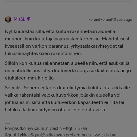
MiaSL
Forum|Forum|10 years ago
Nyt kuulostaa siltä, että kuitua rakennetaan alueella
muuhun, kuin kuluttajalaajakaistan tarpeisiin. Mahdollisesti
kyseessä on verkon parannus, yritysasiakasyhteydet tai
tukiasemayhteyksien rakentaminen.
Silloin kun kuitua rakennetaan alueella niin, että asukkailla
on mahdollisuus liittyä kuituverkkoon, asukkaita infotaan jo
etukäteen mm. kirjeillä.
Se miksi Sonera ei tarjoa kuituliittymiä kuluttaja-asiakkaille
vaikka rakentaisi valokuituverkkoa jollakin alueella voi
johtua esim. siitä että kuituverkon kapasiteetti ei riitä tai
halukkaita kuituliittymän ottajia ei ole riittävästi.
Pongasitko hyv&auml;n viestin --&gt; klikkaa
&quot;Tykkää&quot;Saitko avun probleemaasi --&gt; klikkaa