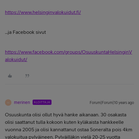
https://www.helsinginvalokuidut.fi/
...ja Facebook sivut
https://www.facebook.com/groups/OsuuskuntaHelsinginV
alokuidut/
merinen
ALOITTAJA
Forum|Forum|10 years ago
M
Osuuskunta olisi ollut hyvä hanke aikanaan. 30 osakasta
olisi saattanut tulla kokoon kuten kyläkaista hankkeelle
vuonna 2005 ja olisi kannattanut ostaa Soneralta pois 4km
valokuitua pylväineen. Pylväilläkin vielä 20-25 vuotta