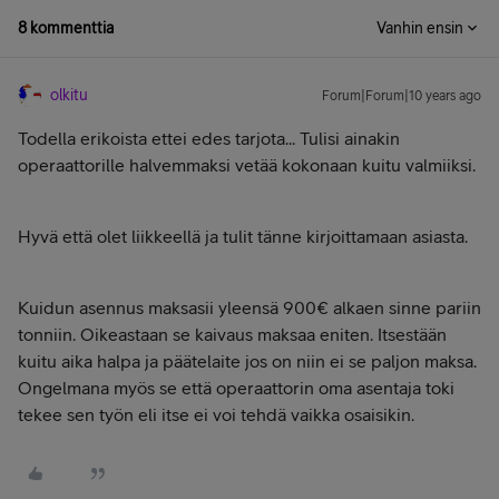
8 kommenttia
Vanhin ensin
olkitu
Forum|Forum|10 years ago
Todella erikoista ettei edes tarjota... Tulisi ainakin
operaattorille halvemmaksi vetää kokonaan kuitu valmiiksi.
Hyvä että olet liikkeellä ja tulit tänne kirjoittamaan asiasta.
Kuidun asennus maksasii yleensä 900€ alkaen sinne pariin
tonniin. Oikeastaan se kaivaus maksaa eniten. Itsestään
kuitu aika halpa ja päätelaite jos on niin ei se paljon maksa.
Ongelmana myös se että operaattorin oma asentaja toki
tekee sen työn eli itse ei voi tehdä vaikka osaisikin.