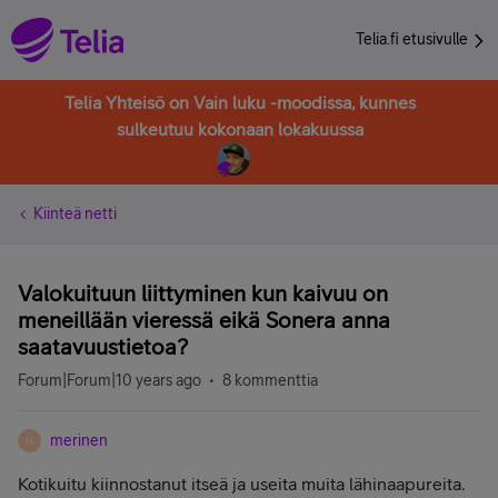
Telia.fi etusivulle
Telia Yhteisö on Vain luku -moodissa, kunnes
sulkeutuu kokonaan lokakuussa
Kiinteä netti
Valokuituun liittyminen kun kaivuu on
meneillään vieressä eikä Sonera anna
saatavuustietoa?
Forum|Forum|10 years ago
8 kommenttia
merinen
M
Kotikuitu kiinnostanut itseä ja useita muita lähinaapureita.