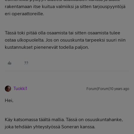
rakentamaan itse kuitua valmiiksi ja sitten tarjouspyyntöjä
eri operaattoreille.
Tässä toki pitää olla osaamista tai sitten osaamista tulee
ostaa ulkopuolelta. Jos on osuuskunta tarpeeksi suuri niin
kustannukset pienenevät todella paljon.
Tuokki1
Forum|Forum|10 years ago
Hei,
Käy katsomassa täältä mallia. Tässä on osuuskuntahanke,
joka tehdään yhteystyössä Soneran kanssa.