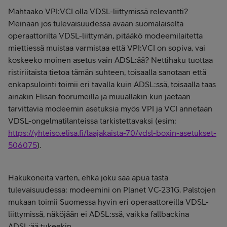
Mahtaako VPI:VCI olla VDSL-liittymissä relevantti?
Meinaan jos tulevaisuudessa avaan suomalaiselta
operaattorilta VDSL-liittymän, pitääkö modeemilaitetta
miettiessä muistaa varmistaa että VPI:VCI on sopiva, vai
koskeeko moinen asetus vain ADSL:ää? Nettihaku tuottaa
ristiriitaista tietoa tämän suhteen, toisaalla sanotaan että
enkapsulointi toimii eri tavalla kuin ADSL:ssä, toisaalla taas
ainakin Elisan foorumeilla ja muuallakin kun jaetaan
tarvittavia modeemin asetuksia myös VPI ja VCI annetaan
VDSL-ongelmatilanteissa tarkistettavaksi (esim:
https://yhteiso.elisa.fi/laajakaista-70/vdsl-boxin-asetukset-
506075
).
Hakukoneita varten, ehkä joku saa apua tästä
tulevaisuudessa: modeemini on Planet VC-231G. Palstojen
mukaan toimii Suomessa hyvin eri operaattoreilla VDSL-
liittymissä, näköjään ei ADSL:ssä, vaikka fallbackina
ADSL:ää tukeekin.