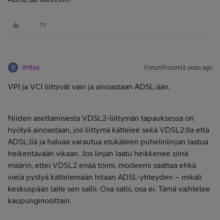
irritus
Forum|Forum|6 years ago
VPI ja VCI liittyvät vain ja ainoastaan ADSL:ään.
Niiden asettamisesta VDSL2-liittymän tapauksessa on
hyötyä ainoastaan, jos liittymä kättelee sekä VDSL2:lla että
ADSL:llä ja haluaa varautua etukäteen puhelinlinjan laatua
heikentävään vikaan. Jos linjan laatu heikkenee siinä
määrin, ettei VDSL2 enää toimi, modeemi saattaa ehkä
vielä pystyä kättelemään hitaan ADSL-yhteyden – mikäli
keskuspään laite sen sallii. Osa sallii, osa ei. Tämä vaihtelee
kaupunginosittain.