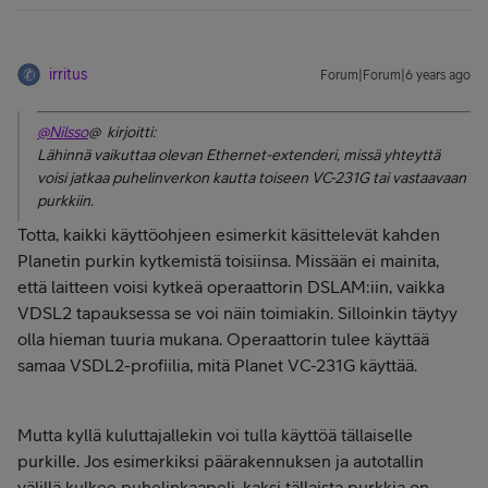
irritus
Forum|Forum|6 years ago
@Nilsso
@ kirjoitti:
Lähinnä vaikuttaa olevan Ethernet-extenderi, missä yhteyttä
voisi jatkaa puhelinverkon kautta toiseen VC-231G tai vastaavaan
purkkiin.
Totta, kaikki käyttöohjeen esimerkit käsittelevät kahden
Planetin purkin kytkemistä toisiinsa. Missään ei mainita,
että laitteen voisi kytkeä operaattorin DSLAM:iin, vaikka
VDSL2 tapauksessa se voi näin toimiakin. Silloinkin täytyy
olla hieman tuuria mukana. Operaattorin tulee käyttää
samaa VSDL2-profiilia, mitä Planet VC-231G käyttää.
Mutta kyllä kuluttajallekin voi tulla käyttöä tällaiselle
purkille. Jos esimerkiksi päärakennuksen ja autotallin
välillä kulkee puhelinkaapeli, kaksi tällaista purkkia on