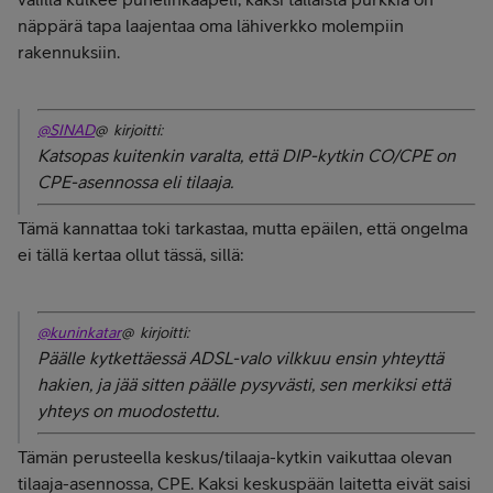
näppärä tapa laajentaa oma lähiverkko molempiin
rakennuksiin.
@SINAD
@ kirjoitti:
Katsopas kuitenkin varalta, että DIP-kytkin CO/CPE on
CPE-asennossa eli tilaaja.
Tämä kannattaa toki tarkastaa, mutta epäilen, että ongelma
ei tällä kertaa ollut tässä, sillä:
@kuninkatar
@ kirjoitti:
Päälle kytkettäessä ADSL-valo vilkkuu ensin yhteyttä
hakien, ja jää sitten päälle pysyvästi, sen merkiksi että
yhteys on muodostettu.
Tämän perusteella keskus/tilaaja-kytkin vaikuttaa olevan
tilaaja-asennossa, CPE. Kaksi keskuspään laitetta eivät saisi