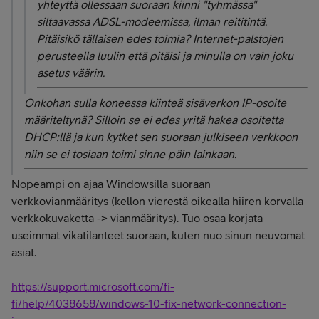
yhteyttä ollessaan suoraan kiinni "tyhmässä"
siltaavassa ADSL-modeemissa, ilman reititintä.
Pitäisikö tällaisen edes toimia? Internet-palstojen
perusteella luulin että pitäisi ja minulla on vain joku
asetus väärin.
Onkohan sulla koneessa kiinteä sisäverkon IP-osoite
määriteltynä? Silloin se ei edes yritä hakea osoitetta
DHCP:llä ja kun kytket sen suoraan julkiseen verkkoon
niin se ei tosiaan toimi sinne päin lainkaan.
Nopeampi on ajaa Windowsilla suoraan
verkkovianmääritys (kellon vierestä oikealla hiiren korvalla
verkkokuvaketta -> vianmääritys). Tuo osaa korjata
useimmat vikatilanteet suoraan, kuten nuo sinun neuvomat
asiat.
https://support.microsoft.com/fi-
fi/help/4038658/windows-10-fix-network-connection-