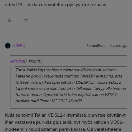
edes DSL-linkkiä neuvoteltua pystyyn keskenään.
SINAD
Forum|Forum|6 years ago
@irritus
@ kirjoitti:
Totta, kaikki käyttöohjeen esimerkit käsittelevät kahden
Planetin purkin kytkemistä toisiinsa. Missään ei mainita, että
laitteen voisi kytkeä operaattorin DSLAM:iin, vaikka VDSL2
tapauksessa se voi näin toimiakin. Silloinkin täytyy olla hieman
tuuria mukana. Operaattorin tulee käyttää samaa VSDL2-
profiilia, mitä Planet VC-231G käyttää.
Kyllä se toimii Telian VDSL2-liittymässä, olen itse käyttänyt
ihan vastaavaa purkkia plus leikkinyt myös kahden VDSL-
modeemin muodostaman parin kanssa. Oli varalaitteena