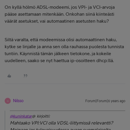
On kyllä hölmö ADSL-modeemi, jos VPI- ja VCI-arvoja
pääse asettamaan mitenkään. Onkohan siinä kiinteästi
väärät asetukset, vai automaatinen asetusten haku?
Siltä varalta, että modeemissa olisi automaattinen haku,
kytke se linjalle ja anna sen olla rauhassa puolesta tunnista
tuntiin. Käynnistä tämän jälkeen tietokone, ja kokeile
uudelleen, saako se nyt haettua ip-osoitteen dhcp:llä.
Nilsso
Forum|Forum|6 years ago
N
@kuninkatar
@ kirjoitti:
Mahtaako VPI:VCI olla VDSL-liittymissä relevantti?
Meinaan jos tulevaisuudessa avaan suomalaiselta