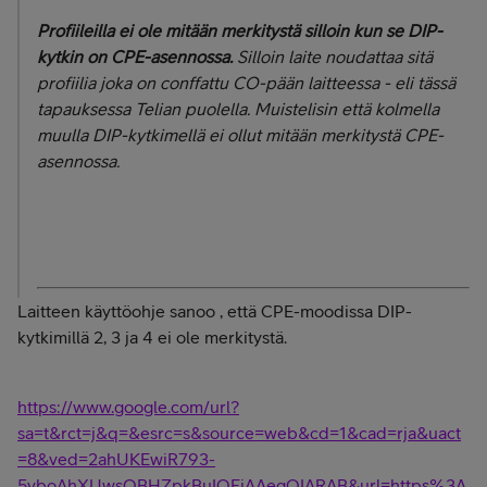
Profiileilla ei ole mitään merkitystä silloin kun se DIP-
kytkin on CPE-asennossa.
Silloin laite noudattaa sitä
profiilia joka on conffattu CO-pään laitteessa - eli tässä
tapauksessa Telian puolella. Muistelisin että kolmella
muulla DIP-kytkimellä ei ollut mitään merkitystä CPE-
asennossa.
Laitteen käyttöohje sanoo , että CPE-moodissa DIP-
kytkimillä 2, 3 ja 4 ei ole merkitystä.
https://www.google.com/url?
sa=t&rct=j&q=&esrc=s&source=web&cd=1&cad=rja&uact
=8&ved=2ahUKEwiR793-
5vboAhXUwsQBHZpkBuIQFjAAegQIARAB&url=https%3A