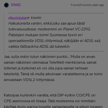
SINAD
Forum|Forum|6 years ago
@kuninkatar
@ kirjoitti:
Hakukoneita varten, ehkä joku saa apua tästä
tulevaisuudessa: modeemini on Planet VC-231G.
Palstojen mukaan toimii Suomessa hyvin eri
operaattoreilla VDSL-liittymissä, näköjään ei ADSL:ssä,
vaikka fallbackina ADSL:ää tukeekin.
Jaa, sulla onkin tutun näköinen purkki... Mulla on aivan
saman näköinen olemassa TeleWell-merkkisenä, samat
liittimet ja kytkimet eli voi olla jopa saman tehtaan
tekeleitä. Tämä oli mulla aikoinaan varalaitteena ja se toimi
ainoastaan VDSL2-liittymässä.
Katsopas kuitenkin varalta, että DIP-kytkin CO/CPE on
CPE-asennossa eli tilaaja. Tätä modeemia voi nimittäin
käyttää myös parina toiselle samanlaiselle ja silloin toiseen