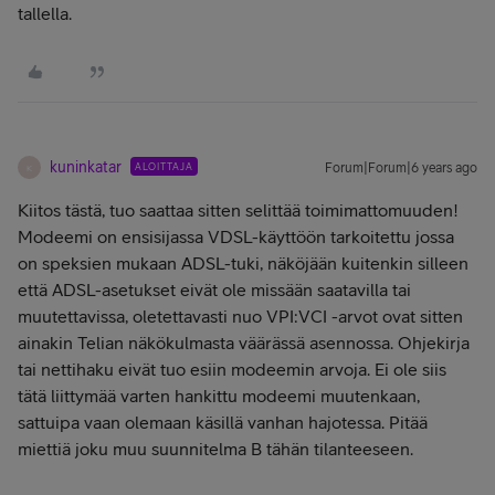
tallella.
kuninkatar
ALOITTAJA
Forum|Forum|6 years ago
K
Kiitos tästä, tuo saattaa sitten selittää toimimattomuuden!
Modeemi on ensisijassa VDSL-käyttöön tarkoitettu jossa
on speksien mukaan ADSL-tuki, näköjään kuitenkin silleen
että ADSL-asetukset eivät ole missään saatavilla tai
muutettavissa, oletettavasti nuo VPI:VCI -arvot ovat sitten
ainakin Telian näkökulmasta väärässä asennossa. Ohjekirja
tai nettihaku eivät tuo esiin modeemin arvoja. Ei ole siis
tätä liittymää varten hankittu modeemi muutenkaan,
sattuipa vaan olemaan käsillä vanhan hajotessa. Pitää
miettiä joku muu suunnitelma B tähän tilanteeseen.