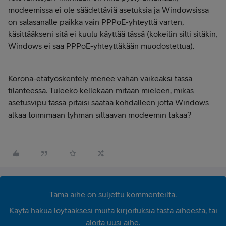
modeemissa ei ole säädettäviä asetuksia ja Windowsissa
on salasanalle paikka vain PPPoE-yhteyttä varten,
käsittääkseni sitä ei kuulu käyttää tässä (kokeilin silti sitäkin,
Windows ei saa PPPoE-yhteyttäkään muodostettua).
Korona-etätyöskentely menee vähän vaikeaksi tässä
tilanteessa. Tuleeko kellekään mitään mieleen, mikäs
asetusvipu tässä pitäisi säätää kohdalleen jotta Windows
alkaa toimimaan tyhmän siltaavan modeemin takaa?
Tämä aihe on suljettu kommenteilta.
Käytä hakua löytääksesi muita kirjoituksia tästä aiheesta, tai
aloita uusi aihe.