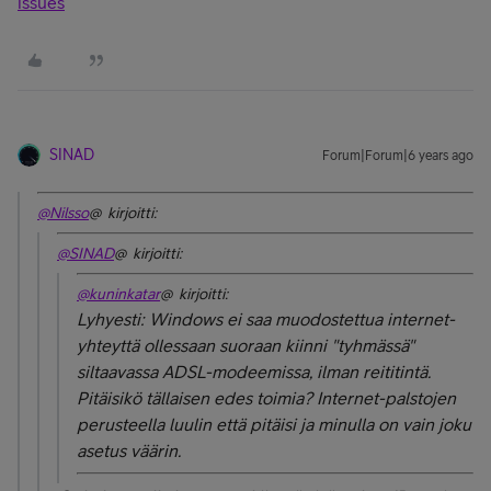
issues
SINAD
Forum|Forum|6 years ago
@Nilsso
@ kirjoitti:
@SINAD
@ kirjoitti:
@kuninkatar
@ kirjoitti:
Lyhyesti: Windows ei saa muodostettua internet-
yhteyttä ollessaan suoraan kiinni "tyhmässä"
siltaavassa ADSL-modeemissa, ilman reititintä.
Pitäisikö tällaisen edes toimia? Internet-palstojen
perusteella luulin että pitäisi ja minulla on vain joku
asetus väärin.