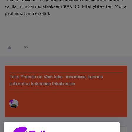
välillä. Sillä sai muistaakseni 100/100 Mbit yhteyden. Muita
profiileja siinä ei ollut.
Telia Yhteisö on Vain luku -moodissa, kunnes
sulkeutuu kokonaan lokakuussa