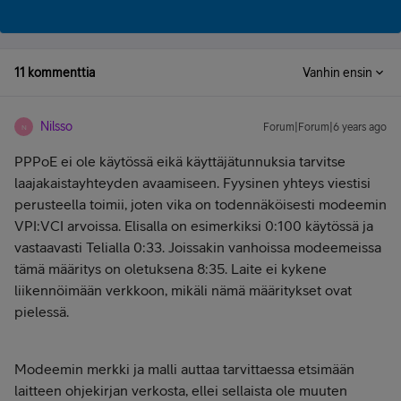
11 kommenttia
Vanhin ensin
Nilsso
Forum|Forum|6 years ago
N
PPPoE ei ole käytössä eikä käyttäjätunnuksia tarvitse
laajakaistayhteyden avaamiseen. Fyysinen yhteys viestisi
perusteella toimii, joten vika on todennäköisesti modeemin
VPI:VCI arvoissa. Elisalla on esimerkiksi 0:100 käytössä ja
vastaavasti Telialla 0:33. Joissakin vanhoissa modeemeissa
tämä määritys on oletuksena 8:35. Laite ei kykene
liikennöimään verkkoon, mikäli nämä määritykset ovat
pielessä.
Modeemin merkki ja malli auttaa tarvittaessa etsimään
laitteen ohjekirjan verkosta, ellei sellaista ole muuten