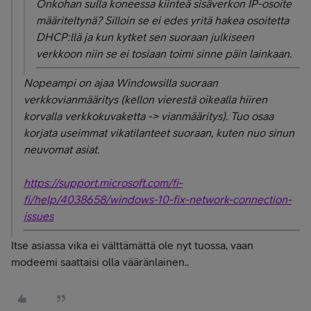
Onkohan sulla koneessa kiinteä sisäverkon IP-osoite
määriteltynä? Silloin se ei edes yritä hakea osoitetta
DHCP:llä ja kun kytket sen suoraan julkiseen
verkkoon niin se ei tosiaan toimi sinne päin lainkaan.
Nopeampi on ajaa Windowsilla suoraan
verkkovianmääritys (kellon vierestä oikealla hiiren
korvalla verkkokuvaketta -> vianmääritys). Tuo osaa
korjata useimmat vikatilanteet suoraan, kuten nuo sinun
neuvomat asiat.
https://support.microsoft.com/fi-
fi/help/4038658/windows-10-fix-network-connection-
issues
Itse asiassa vika ei välttämättä ole nyt tuossa, vaan
modeemi saattaisi olla vääränlainen..