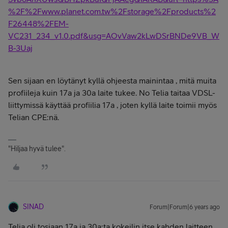
%2F%2Fwww.planet.com.tw%2Fstorage%2Fproducts%2
F26448%2FEM-
VC231_234_v1.0.pdf&usg=AOvVaw2kLwDSrBNDe9VB_W
B-3Uaj
Sen sijaan en löytänyt kyllä ohjeesta mainintaa , mitä muita
profiileja kuin 17a ja 30a laite tukee. No Telia taitaa VDSL-
liittymissä käyttää profiilia 17a , joten kyllä laite toimii myös
Telian CPE:nä.
"Hiljaa hyvä tulee".
SINAD
Forum|Forum|6 years ago
Telia oli tosiaan 17a ja 30a:ta kokeilin itse kahden laitteen