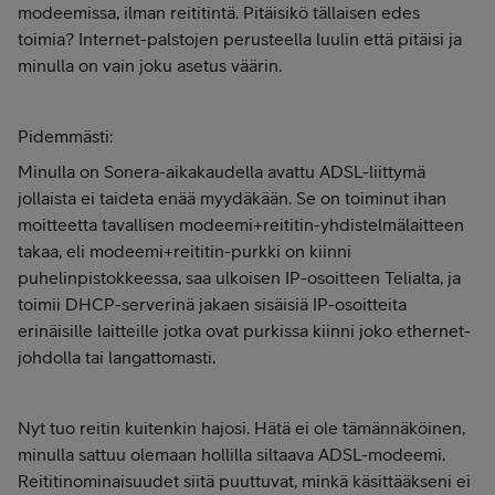
modeemissa, ilman reititintä. Pitäisikö tällaisen edes
toimia? Internet-palstojen perusteella luulin että pitäisi ja
minulla on vain joku asetus väärin.
Pidemmästi:
Minulla on Sonera-aikakaudella avattu ADSL-liittymä
jollaista ei taideta enää myydäkään. Se on toiminut ihan
moitteetta tavallisen modeemi+reititin-yhdistelmälaitteen
takaa, eli modeemi+reititin-purkki on kiinni
puhelinpistokkeessa, saa ulkoisen IP-osoitteen Telialta, ja
toimii DHCP-serverinä jakaen sisäisiä IP-osoitteita
erinäisille laitteille jotka ovat purkissa kiinni joko ethernet-
johdolla tai langattomasti.
Nyt tuo reitin kuitenkin hajosi. Hätä ei ole tämännäköinen,
minulla sattuu olemaan hollilla siltaava ADSL-modeemi.
Reititinominaisuudet siitä puuttuvat, minkä käsittääkseni ei