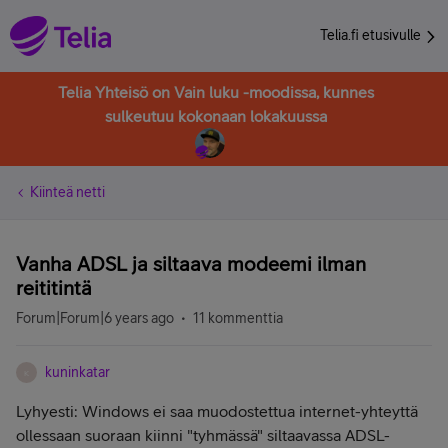
Telia.fi etusivulle
Telia Yhteisö on Vain luku -moodissa, kunnes
sulkeutuu kokonaan lokakuussa
Kiinteä netti
Vanha ADSL ja siltaava modeemi ilman
reititintä
Forum|Forum|6 years ago
11 kommenttia
kuninkatar
K
Lyhyesti: Windows ei saa muodostettua internet-yhteyttä
ollessaan suoraan kiinni "tyhmässä" siltaavassa ADSL-