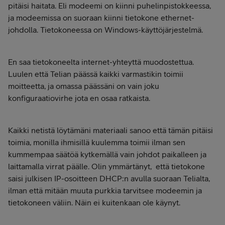
pitäisi haitata. Eli modeemi on kiinni puhelinpistokkeessa,
ja modeemissa on suoraan kiinni tietokone ethernet-
johdolla. Tietokoneessa on Windows-käyttöjärjestelmä.
En saa tietokoneelta internet-yhteyttä muodostettua.
Luulen että Telian päässä kaikki varmastikin toimii
moitteetta, ja omassa päässäni on vain joku
konfiguraatiovirhe jota en osaa ratkaista.
Kaikki netistä löytämäni materiaali sanoo että tämän pitäisi
toimia, monilla ihmisillä kuulemma toimii ilman sen
kummempaa säätöä kytkemällä vain johdot paikalleen ja
laittamalla virrat päälle. Olin ymmärtänyt, että tietokone
saisi julkisen IP-osoitteen DHCP:n avulla suoraan Telialta,
ilman että mitään muuta purkkia tarvitsee modeemin ja
tietokoneen väliin. Näin ei kuitenkaan ole käynyt.