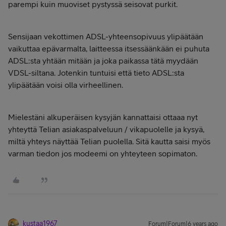
parempi kuin muoviset pystyssä seisovat purkit.
Sensijaan vekottimen ADSL-yhteensopivuus ylipäätään
vaikuttaa epävarmalta, laitteessa itsessäänkään ei puhuta
ADSL:sta yhtään mitään ja joka paikassa tätä myydään
VDSL-siltana. Jotenkin tuntuisi että tieto ADSL:sta
ylipäätään voisi olla virheellinen.
Mielestäni alkuperäisen kysyjän kannattaisi ottaaa nyt
yhteyttä Telian asiakaspalveluun / vikapuolelle ja kysyä,
miltä yhteys näyttää Telian puolella. Sitä kautta saisi myös
varman tiedon jos modeemi on yhteyteen sopimaton.
kustaa1967
Forum|Forum|6 years ago