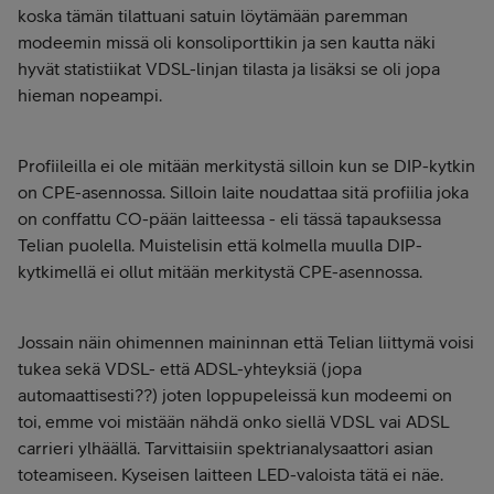
koska tämän tilattuani satuin löytämään paremman
modeemin missä oli konsoliporttikin ja sen kautta näki
hyvät statistiikat VDSL-linjan tilasta ja lisäksi se oli jopa
hieman nopeampi.
Profiileilla ei ole mitään merkitystä silloin kun se DIP-kytkin
on CPE-asennossa. Silloin laite noudattaa sitä profiilia joka
on conffattu CO-pään laitteessa - eli tässä tapauksessa
Telian puolella. Muistelisin että kolmella muulla DIP-
kytkimellä ei ollut mitään merkitystä CPE-asennossa.
Jossain näin ohimennen maininnan että Telian liittymä voisi
tukea sekä VDSL- että ADSL-yhteyksiä (jopa
automaattisesti??) joten loppupeleissä kun modeemi on
toi, emme voi mistään nähdä onko siellä VDSL vai ADSL
carrieri ylhäällä. Tarvittaisiin spektrianalysaattori asian
toteamiseen. Kyseisen laitteen LED-valoista tätä ei näe.