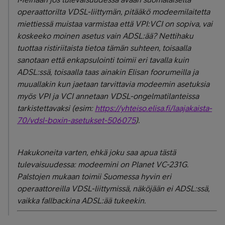
operaattorilta VDSL-liittymän, pitääkö modeemilaitetta
miettiessä muistaa varmistaa että VPI:VCI on sopiva, vai
koskeeko moinen asetus vain ADSL:ää? Nettihaku
tuottaa ristiriitaista tietoa tämän suhteen, toisaalla
sanotaan että enkapsulointi toimii eri tavalla kuin
ADSL:ssä, toisaalla taas ainakin Elisan foorumeilla ja
muuallakin kun jaetaan tarvittavia modeemin asetuksia
myös VPI ja VCI annetaan VDSL-ongelmatilanteissa
tarkistettavaksi (esim:
https://yhteiso.elisa.fi/laajakaista-
70/vdsl-boxin-asetukset-506075
).
Hakukoneita varten, ehkä joku saa apua tästä
tulevaisuudessa: modeemini on Planet VC-231G.
Palstojen mukaan toimii Suomessa hyvin eri
operaattoreilla VDSL-liittymissä, näköjään ei ADSL:ssä,
vaikka fallbackina ADSL:ää tukeekin.