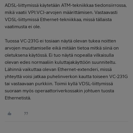
ADSL-liittymissä käytetään ATM-tekniikkaa tiedonsiirrossa,
mikä vaatii VPI:VCI-arvojen määrittämisen. Vastaavasti
VDSL-liittymissä Ethernet-tekniikkaa, missä tällaista
vaatimusta ei ole.
Tuossa VC-231G ei tosiaan näytä olevan tukea noitten
arvojen muuttamiselle eikä mitään tietoa mitkä siinä on
oletuksena käytössä. Ei tuo näytä nopealla vilkaisulla
olevan edes normaaliin kuluttajakäyttöön suunniteltu.
Lähinnä vaikuttaa olevan Ethernet-extenderi, missä
yhteyttä voisi jatkaa puhelinverkon kautta toiseen VC-231G
tai vastaavaan purkkiin. Toimii kyllä VDSL-liittymissä
suoraan myös operaattoriverkossakin johtuen tuosta
Ethernetistä.