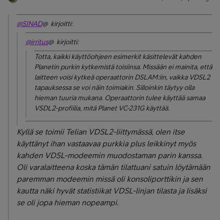
@SINAD
@ kirjoitti:
@irritus
@ kirjoitti:
Totta, kaikki käyttöohjeen esimerkit käsittelevät kahden
Planetin purkin kytkemistä toisiinsa. Missään ei mainita, että
laitteen voisi kytkeä operaattorin DSLAM:iin, vaikka VDSL2
tapauksessa se voi näin toimiakin. Silloinkin täytyy olla
hieman tuuria mukana. Operaattorin tulee käyttää samaa
VSDL2-profiilia, mitä Planet VC-231G käyttää.
Kyllä se toimii Telian VDSL2-liittymässä, olen itse
käyttänyt ihan vastaavaa purkkia plus leikkinyt myös
kahden VDSL-modeemin muodostaman parin kanssa.
Oli varalaitteena koska tämän tilattuani satuin löytämään
paremman modeemin missä oli konsoliporttikin ja sen
kautta näki hyvät statistiikat VDSL-linjan tilasta ja lisäksi
se oli jopa hieman nopeampi.