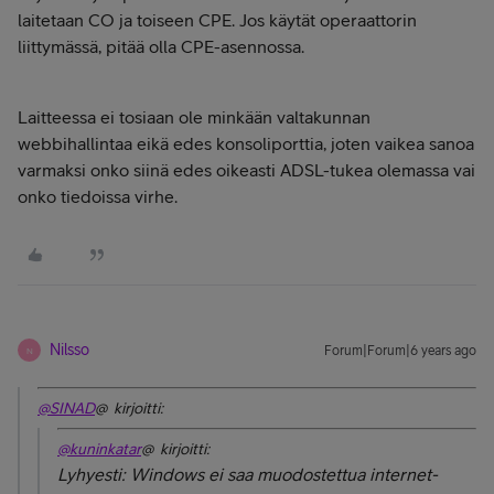
laitetaan CO ja toiseen CPE. Jos käytät operaattorin
liittymässä, pitää olla CPE-asennossa.
Laitteessa ei tosiaan ole minkään valtakunnan
webbihallintaa eikä edes konsoliporttia, joten vaikea sanoa
varmaksi onko siinä edes oikeasti ADSL-tukea olemassa vai
onko tiedoissa virhe.
Nilsso
Forum|Forum|6 years ago
N
@SINAD
@ kirjoitti:
@kuninkatar
@ kirjoitti:
Lyhyesti: Windows ei saa muodostettua internet-