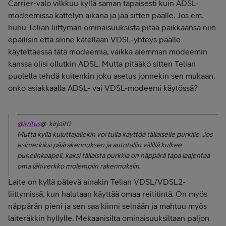
Carrier-valo vilkkuu kyllä saman tapaisesti kuin ADSL-
modeemissa kättelyn aikana ja jää sitten päälle. Jos em.
huhu Telian liittymän ominaisuuksista pitää paikkaansa niin
epäilisin että sinne kätellään VDSL-yhteys päälle
käytettäessä tätä modeemia, vaikka aiemman modeemin
kanssa olisi ollutkin ADSL. Mutta pitääkö sitten Telian
puolella tehdä kuitenkin joku asetus jonnekin sen mukaan,
onko asiakkaalla ADSL- vai VDSL-modeemi käytössä?
@irritus
@ kirjoitti:
Mutta kyllä kuluttajallekin voi tulla käyttöä tällaiselle purkille. Jos
esimerkiksi päärakennuksen ja autotallin välillä kulkee
puhelinkaapeli, kaksi tällaista purkkia on näppärä tapa laajentaa
oma lähiverkko molempiin rakennuksiin.
Laite on kyllä pätevä ainakin Telian VDSL/VDSL2-
liittymissä, kun halutaan käyttää omaa reititintä. On myös
näppärän pieni ja sen saa kiinni seinään ja mahtuu myös
laiteräkkin hyllylle. Mekaanisilta ominaisuuksiltaan paljon