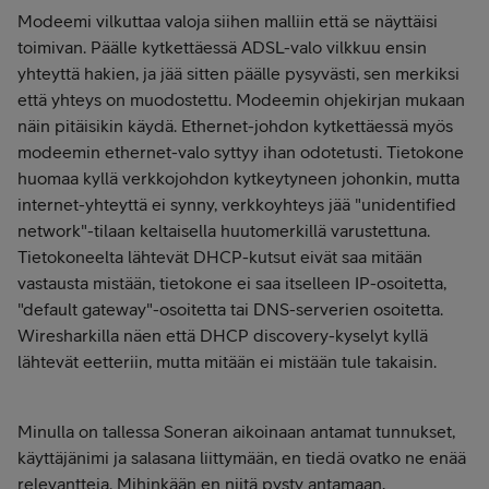
Modeemi vilkuttaa valoja siihen malliin että se näyttäisi
toimivan. Päälle kytkettäessä ADSL-valo vilkkuu ensin
yhteyttä hakien, ja jää sitten päälle pysyvästi, sen merkiksi
että yhteys on muodostettu. Modeemin ohjekirjan mukaan
näin pitäisikin käydä. Ethernet-johdon kytkettäessä myös
modeemin ethernet-valo syttyy ihan odotetusti. Tietokone
huomaa kyllä verkkojohdon kytkeytyneen johonkin, mutta
internet-yhteyttä ei synny, verkkoyhteys jää "unidentified
network"-tilaan keltaisella huutomerkillä varustettuna.
Tietokoneelta lähtevät DHCP-kutsut eivät saa mitään
vastausta mistään, tietokone ei saa itselleen IP-osoitetta,
"default gateway"-osoitetta tai DNS-serverien osoitetta.
Wiresharkilla näen että DHCP discovery-kyselyt kyllä
lähtevät eetteriin, mutta mitään ei mistään tule takaisin.
Minulla on tallessa Soneran aikoinaan antamat tunnukset,
käyttäjänimi ja salasana liittymään, en tiedä ovatko ne enää
relevantteja. Mihinkään en niitä pysty antamaan,