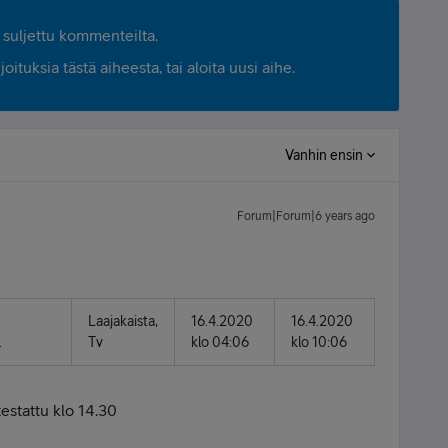
suljettu kommenteilta.
ituksia tästä aiheesta, tai aloita uusi aihe.
Vanhin ensin
Forum|Forum|6 years ago
Laajakaista,
16.4.2020
16.4.2020
.
Tv
klo 04:06
klo 10:06
 testattu klo 14.30