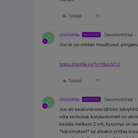
Tykkää
chichidrilla
Savumerkittäjä
ALOITTAJA
C
Joo ei oo mitään muuttunut. pinganut
https://gofile.io/?c=NsLhO2
Tykkää
chichidrilla
Savumerkittäjä
ALOITTAJA
C
Joo eli keskiviikosta lähtien taloyhti
vika verkossa, korjaustoimet on alo
kestää melkein 2 vrk, kysymys on seu
*kärsimykset* tai ainakin yrittää kor