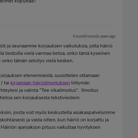
ytkimet koputtaa?
Forum|Forum|6 years ago
t ja seuraamme korjauksen vaikutuksia, jotta häiriö
lä tiedoilla vielä varmaa tietoa, onko tämä kyseinen
ai onko tämän selvitys vielä kesken.
korjauksen etenemisestä, suosittelen ottamaan
 / tai
kirjamaan häiriöilmoituksen
liittymän
yhteytesi ja valinta "Tee vikailmoitus". Ilmoitus
tietoa sen korjauksesta tekstiviestein.
ksiin, joista voit myös keskustella asiakaspalvelumme
ohtaisesti ja vasta sitten, kun häiriö on korjattu ja
. Häiriön ajanjakson pituus vaikuttaa hyvityksen