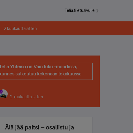
Telia.fi etusivulle
2 kuukautta sitten
Telia Yhteisö on Vain luku -moodissa,
kunnes sulkeutuu kokonaan lokakuussa
2 kuukautta sitten
Älä jää paitsi – osallistu ja