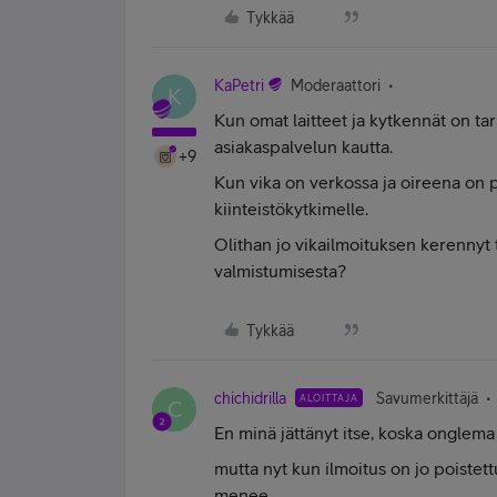
Tykkää
KaPetri
Moderaattori
K
Kun omat laitteet ja kytkennät on tark
asiakaspalvelun kautta.
+9
Kun vika on verkossa ja oireena on p
kiinteistökytkimelle.
Olithan jo vikailmoituksen kerennyt t
valmistumisesta?
Tykkää
chichidrilla
Savumerkittäjä
ALOITTAJA
C
En minä jättänyt itse, koska onglema
mutta nyt kun ilmoitus on jo poistet
menee