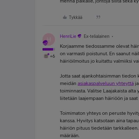
mennä paikalle, johtoja silitä sekä k
Tykkää
HenriLie
Ex-telialainen
H
Korjaamme tiedossamme olevat häiriö
on varmasti poistunut. En saanut näil
+6
häiriöilmoitus jo kuitattu valmiiksi v
Jotta saat ajankohtaisimman tiedon 
meidän
asiakaspalveluun yhteyttä
ja
toiminnasta. Valitse Laajakaista alta 
liitetään laajempaan häiriöön ja saat 
Toimimaton yhteys on peruste hyvity
kanssa. Hyvitys katsotaan aina tapausk
häiriön pituus tiedetään tarkkalleen
määrään.