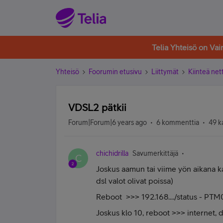
Telia Yhteisö on Va
Yhteisö
Foorumin etusivu
Liittymät
Kiinteä nett
VDSL2 pätkii
Forum|Forum|6 years ago
6 kommenttia
49 k
chichidrilla
Savumerkittäjä
C
Joskus aamun tai viime yön aikana k
dsl valot olivat poissa)
Reboot >>> 192.168..../status - P
Joskus klo 10, reboot >>> internet, d