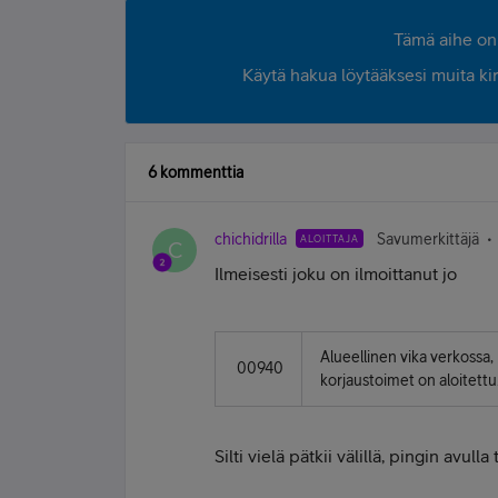
Tämä aihe on 
Käytä hakua löytääksesi muita kirjo
6 kommenttia
chichidrilla
Savumerkittäjä
ALOITTAJA
C
Ilmeisesti joku on ilmoittanut jo
Alueellinen vika verkossa,
00940
korjaustoimet on aloitettu
Silti vielä pätkii välillä, pingin avulla