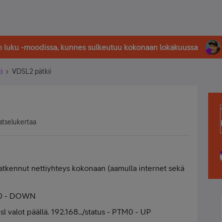
in luku -moodissa, kunnes sulkeutuu kokonaan lokakuussa
i
VDSL2 pätkii
atselukertaa
atkennut nettiyhteys kokonaan (aamulla internet sekä
TM0 - DOWN
sl valot päällä. 192.168.../status - PTM0 - UP