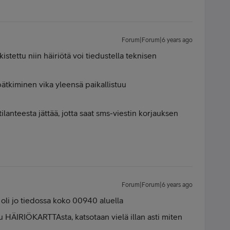
Forum|Forum|6 years ago
istettu niin häiriötä voi tiedustella teknisen
ätkiminen vika yleensä paikallistuu
ilanteesta jättää, jotta saat sms-viestin korjauksen
Forum|Forum|6 years ago
 oli jo tiedossa koko 00940 aluella
tu HÄIRIÖKARTTAsta, katsotaan vielä illan asti miten