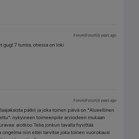
Forum|Forum|6 years ago
 gugl 7 tuntia, ohessa on loki
Forum|Forum|6 years ago
ölaajakaista pätkii ja joka toinen päivä on *Alueellinen
itettu*, nykyineen toimeenpite arviodeen mukaan
ravaa: aiotkoo Telia jonkun tavalla hyvittää
ja ongelma niin ettei tarvitse joka toinen vuorokausi