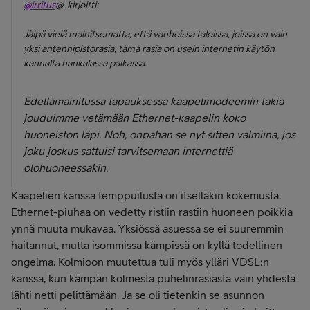
@irritus
@ kirjoitti:
Jäipä vielä mainitsematta, että vanhoissa taloissa, joissa on vain
yksi antennipistorasia, tämä rasia on usein internetin käytön
kannalta hankalassa paikassa.
Edellämainitussa tapauksessa kaapelimodeemin takia
jouduimme vetämään Ethernet-kaapelin koko
huoneiston läpi. Noh, onpahan se nyt sitten valmiina, jos
joku joskus sattuisi tarvitsemaan internettiä
olohuoneessakin.
Kaapelien kanssa temppuilusta on itselläkin kokemusta.
Ethernet-piuhaa on vedetty ristiin rastiin huoneen poikkia
ynnä muuta mukavaa. Yksiössä asuessa se ei suuremmin
haitannut, mutta isommissa kämpissä on kyllä todellinen
ongelma. Kolmioon muutettua tuli myös ylläri VDSL:n
kanssa, kun kämpän kolmesta puhelinrasiasta vain yhdestä
lähti netti pelittämään. Ja se oli tietenkin se asunnon