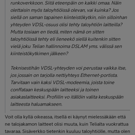
runkoverkkoon. Siitä eteenpäin on kaikki omaa. Näin
olettaisin myös taloyhtiöissä olevan, vai kuinka? Jos
siellä on saman tapainen kiinteistökytkin, niin silloinhan
yhteyden VDSL-osuus olisi tehty taloyhtiön laitteilla?
Mutta tosiaan en tiedä, miten nämä on sitten
taloyhtiöissä tehty eli lieneekö siellä kuitenkin sitten
vielä joku Telian hallinnoima DSLAM yms. välissä sen
kiinteistökytkimen jälkeen?
Teknisestihän VDSL-yhteyden voi perustaa vaikka itse,
jos jossain on tarjolla nettiyhteys Ethernet-portista.
Tarvitaan vain kaksi VDSL-modeemia, joista toine
conffataan keskuspään laitteeksi ja toinen
asiakaslaitteeksi. Profiilin vo itällöin valita keskuspään
laitteesta haluamakseen.
Voit olla kyllä oikeassa, itsellä ei käynyt mielessäkään että
ne talojakamon laitteet olisi muuta, kuin Telialta vuokrattua
tavaraa. Sisäverkko tietenkin kuuluu taloyhtiölle, mutta olen