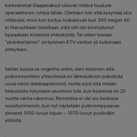
korkeammat tilaajamaksut olisivat riittävä houkute
operaattorien ryhtyä tähän. Olettaen toki että kysyntää olisi
riittävästi, moni kun tuntuu tuskailevan kun 300 megan 4G
ei iltaruuhkaan toimikaan, eikä silti ole kiinnostunut
tippaakaan kiinteistä yhteyksistä. Tai sitten tosiaan
"yksinkertainen" siirtyminen KTV-verkon yli kulkevaan
yhteyteen.
Sehän tuossa se ongelma onkin, olen tietoinen että
putkiremonttien yhteydessä on lähestulkoon pakollista
uusia myös datakaapeloinnit, mutta eipä siitä mitään
helpotusta nykyiseen asuntoon tule, kun kyseessä on 20
vuotta vanha rakennus. Remonttia ei ole siis tiedossa
vuosikymmeniin, kun nyt näytetään putkiremppaavan
yleisesti 1950-luvun lopun – 1970-luvun puolivälin
yhtiöitä.