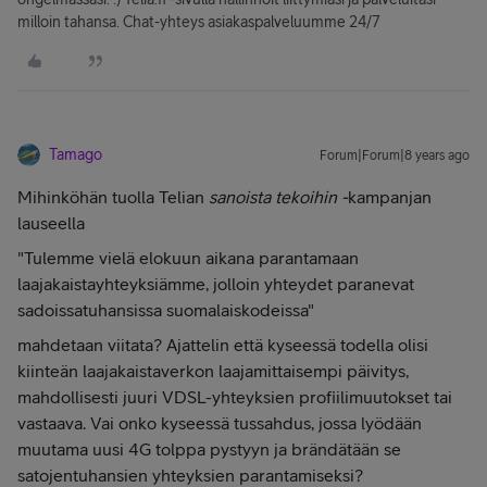
milloin tahansa. Chat-yhteys asiakaspalveluumme 24/7
Tamago
Forum|Forum|8 years ago
Mihinköhän tuolla Telian
sanoista tekoihin -
kampanjan
lauseella
"
Tulemme vielä elokuun aikana parantamaan
laajakaistayhteyksiämme, jolloin yhteydet paranevat
sadoissatuhansissa suomalaiskodeissa"
mahdetaan viitata? Ajattelin että kyseessä todella olisi
kiinteän laajakaistaverkon laajamittaisempi päivitys,
mahdollisesti juuri VDSL-yhteyksien profiilimuutokset tai
vastaava. Vai onko kyseessä tussahdus, jossa lyödään
muutama uusi 4G tolppa pystyyn ja brändätään se
satojentuhansien yhteyksien parantamiseksi?