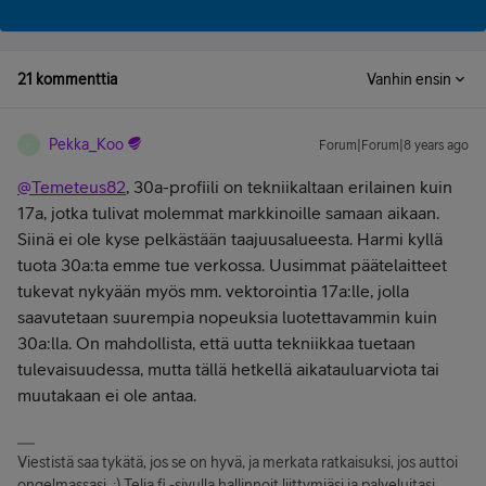
21 kommenttia
Vanhin ensin
Pekka_Koo
Forum|Forum|8 years ago
P
@Temeteus82
, 30a-profiili on tekniikaltaan erilainen kuin
17a, jotka tulivat molemmat markkinoille samaan aikaan.
Siinä ei ole kyse pelkästään taajuusalueesta. Harmi kyllä
tuota 30a:ta emme tue verkossa. Uusimmat päätelaitteet
tukevat nykyään myös mm. vektorointia 17a:lle, jolla
saavutetaan suurempia nopeuksia luotettavammin kuin
30a:lla. On mahdollista, että uutta tekniikkaa tuetaan
tulevaisuudessa, mutta tällä hetkellä aikatauluarviota tai
muutakaan ei ole antaa.
Viestistä saa tykätä, jos se on hyvä, ja merkata ratkaisuksi, jos auttoi
ongelmassasi. :) Telia.fi -sivulla hallinnoit liittymiäsi ja palveluitasi