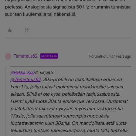
pielessä. Analogisesta signaalista 50 Hz brummin tunnistaa
suoraan kuulemalla tai näkemällä.
Temeteus82
ALOITTAJA
Forum|Forum|7 years ago
T
@Pekka_Koo
@ kirjoitti:
@Temeteus82
, 30a-profiili on tekniikaltaan erilainen
kuin 17a, jotka tulivat molemmat markkinoille samaan
aikaan. Siinä ei ole kyse pelkästään taajuusalueesta.
Harmi kyllä tuota 30a:ta emme tue verkossa. Uusimmat
päätelaitteet tukevat nykyään myös mm. vektorointia
17a:lle, jolla saavutetaan suurempia nopeuksia
luotettavammin kuin 30a:lla. On mahdollista, että uutta
tekniikkaa tuetaan tulevaisuudessa, mutta tällä hetkellä