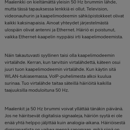
Maalenkki on kieltämättä yleisin 50 Hz brummin lähde,
mutta tässä tapauksessa lenkkiä ei ollut. Television,
videonauhurin ja kaapelimodeemin sähköpistokkeet olivat
kaikki kaksinapaisia. Ainoat yhteydet järjestelmästä
ulospäin olivat antenni ja Ethernet. Häiriö ei poistunut,
vaikka Ethernet-kaapelin nyppäisi irti kaapelimodeemista.
Näin takautuvasti syyllinen taisi olla kaapelimodeemin
virtalähde. Kerran, kun tarvitsin virtalähdettä, käteen osui
juuri tuon kaapelimodeemin virtalähde. Kun käytin sitä
WLAN-tukiasemassa, VoIP-puhelimesta alkoi kuulua
surinaa. Tuo virtalähde taitaa säteillä häiriöitä kaikilla
taajuuksilla moduloituna 50 Hz.
Maalenkit ja 50 Hz brummi voivat yllättää tänäkin päivänä.
Jos ne häiritsevät digitalisia signaaleja, häiriön syytä ei ole
enää yhtä helppo jäljittää kuin analogia-aikana. Häiriöisestä
digisignaalista on vaikea mennä sanomaan, mikä siinä on