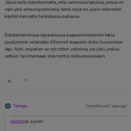
Jäipä vielä mainitsematta, että vanhoissa taloissa, joissa on
vain yksi antennipistorasia, tämä rasia on usein internetin
käytön kannalta hankalassa paikassa.
Edellämainitussa tapauksessa kaapelimodeemin takia
jouduimme vetämään Ethernet-kaapelin koko huoneiston
läpi. Noh, onpahan se nyt sitten valmiina, jos joku joskus
sattuisi tarvitsemaan internettiä olohuoneessakin.
Tamago
Forum|Forum|7 years ago
@SINAD
@ kirjoitti: