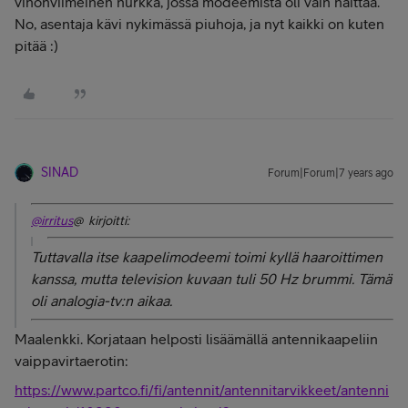
vihonviimeinen nurkka, jossa modeemista oli vain haittaa.
No, asentaja kävi nykimässä piuhoja, ja nyt kaikki on kuten
pitää :)
SINAD
Forum|Forum|7 years ago
@irritus
@ kirjoitti:
Tuttavalla itse kaapelimodeemi toimi kyllä haaroittimen
kanssa, mutta television kuvaan tuli 50 Hz brummi. Tämä
oli analogia-tv:n aikaa.
Maalenkki. Korjataan helposti lisäämällä antennikaapeliin
vaippavirtaerotin:
https://www.partco.fi/fi/antennit/antennitarvikkeet/antenni