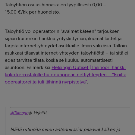
Taloyhtiön osuus hinnasta on tyypillisesti 0,00 –
15,00 €/kk per huoneisto.
Taloyhtiö voi operaattorin "avaimet käteen" tarjouksen
sijaan kuitenkin hankkia yritysliittymän, ikiomat laittet ja
tarjota internet-yhteydet asukkaille ilman välikäsiä. Tällöin
asukkaat tilaavat internet-yhteyden taloyhtiöltä – tai sitä ei
edes tarvitse tilata, koska se kuuluu automaattisesti
asuntoon. Esimerkiksi
Helsingin Uutiset | Insinööri hankki
koko kerrostalolle huippunopean nettiyhteyden – "Isoilta
operaattoreilta tuli lähinnä nyrpistelyä"
.
@Tamago
@ kirjoitti:
Näitä rutinoita miten antennirasiat pilaavat kaiken ja