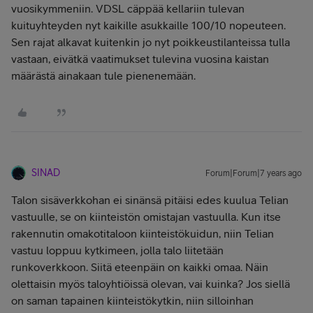
vuosikymmeniin. VDSL cäppää kellariin tulevan
kuituyhteyden nyt kaikille asukkaille 100/10 nopeuteen.
Sen rajat alkavat kuitenkin jo nyt poikkeustilanteissa tulla
vastaan, eivätkä vaatimukset tulevina vuosina kaistan
määrästä ainakaan tule pienenemään.
SINAD
Forum|Forum|7 years ago
Talon sisäverkkohan ei sinänsä pitäisi edes kuulua Telian
vastuulle, se on kiinteistön omistajan vastuulla. Kun itse
rakennutin omakotitaloon kiinteistökuidun, niin Telian
vastuu loppuu kytkimeen, jolla talo liitetään
runkoverkkoon. Siitä eteenpäin on kaikki omaa. Näin
olettaisin myös taloyhtiöissä olevan, vai kuinka? Jos siellä
on saman tapainen kiinteistökytkin, niin silloinhan