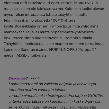
olettanut että laitteisto olisi operaattorin. Mutta nyt kun
asian sanoit, en ole lainkaan varma. Kuitenkin luulisi olevan
myös Telian intresseissä lobata taloyhtiöille uutta
tekniikkaa ihan jo siksi, että 100/10 yhteys
kiinteistöasiakkalle on sen kympin (plus mitä yhtiö ikinä
maksaakaan Telialle) mutta nopeammista yhteyksistä
laskutetaan sitten huomattavasti suurempia summia.
Taloyhtiön ilmoitustaululla on muuten edelleen tarra, jossa
komeilee Soneran mainos HUIPPUNOPEISTA, jopa 24
megan ADSL-yhtekysistä :)
@arapahoe
@ kirjoitti:
Kaapelimodeemi on kaikkein helpoin ja halvin tapa
toteuttaa noiden vanhojen talojen
verkottaminen.Ainakin helsingissä dna tarjoaa 1G/100M
yhteyksiä.Jos talossa on kaapelitv niin koska digitv niin
se verkko on todennäköisesti jo siinä kunnossa että