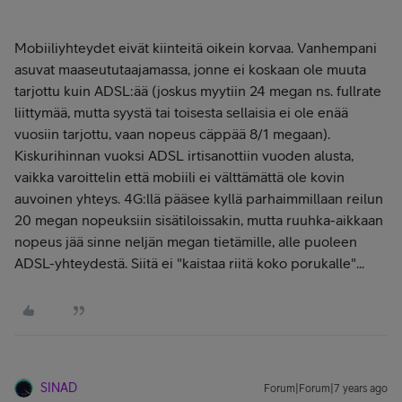
Mobiiliyhteydet eivät kiinteitä oikein korvaa. Vanhempani
asuvat maaseututaajamassa, jonne ei koskaan ole muuta
tarjottu kuin ADSL:ää (joskus myytiin 24 megan ns. fullrate
liittymää, mutta syystä tai toisesta sellaisia ei ole enää
vuosiin tarjottu, vaan nopeus cäppää 8/1 megaan).
Kiskurihinnan vuoksi ADSL irtisanottiin vuoden alusta,
vaikka varoittelin että mobiili ei välttämättä ole kovin
auvoinen yhteys. 4G:llä pääsee kyllä parhaimmillaan reilun
20 megan nopeuksiin sisätiloissakin, mutta ruuhka-aikkaan
nopeus jää sinne neljän megan tietämille, alle puoleen
ADSL-yhteydestä. Siitä ei "kaistaa riitä koko porukalle"...
SINAD
Forum|Forum|7 years ago