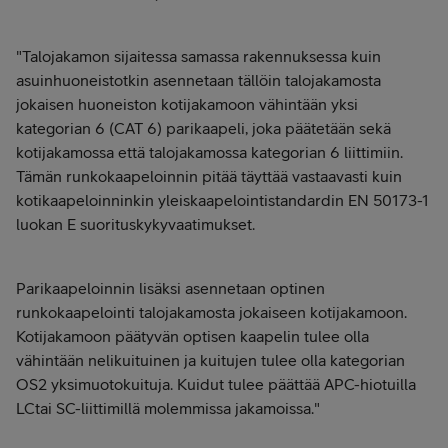
"Talojakamon sijaitessa samassa rakennuksessa kuin
asuinhuoneistotkin asennetaan tällöin talojakamosta
jokaisen huoneiston kotijakamoon vähintään yksi
kategorian 6 (CAT 6) parikaapeli, joka päätetään sekä
kotijakamossa että talojakamossa kategorian 6 liittimiin.
Tämän runkokaapeloinnin pitää täyttää vastaavasti kuin
kotikaapeloinninkin yleiskaapelointistandardin EN 50173-1
luokan E suorituskykyvaatimukset.
Parikaapeloinnin lisäksi asennetaan optinen
runkokaapelointi talojakamosta jokaiseen kotijakamoon.
Kotijakamoon päätyvän optisen kaapelin tulee olla
vähintään nelikuituinen ja kuitujen tulee olla kategorian
OS2 yksimuotokuituja. Kuidut tulee päättää APC-hiotuilla
LCtai SC-liittimillä molemmissa jakamoissa."