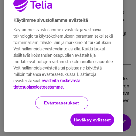
Hyvä tietää. Harmi että tämä 1977 rankennetun talon
sisäverkko on huono. Nopeutta saan vaan 75/7Mbit/s
Vaikka SNR on 17dbm downstream. Yllättävän stabiili
Käytämme sivustollamme evästeitä
yhteys CRC virheitä nolla ja linkki on ollut päällä +30
Käytämme sivustollamme evästeitä ja vastaavia
päivää. Itse haluaisin isompaa upstreamia koska itsellä
teknologioita käyttökokemuksen parantamiseksi sekä
on oma Priva VPN:n jolla pääsen käsiksi omaan koti
toiminnallisiin, tilastollisiin ja markkinointitarkoituksiin.
verkkoon matkoilla. 5G:tä odotellessa
Voit hallinnoida evästevalintojasi alla. Kaikki luokat
sisältävät kolmansien osapuolien evästeitä ja
merkitsevät tietojen siirtämistä kolmansille osapuolille.
Voit hallinnoida evästeitä tai poistaa ne käytöstä
No, tässäkin tapauksessa toivona on taloon jokus tuleva
milloin tahansa evästeasetuksissa. Lisätietoja
remontti, jonka yhteydessä sisäverkkokin menee kuidulle.
evästeistä saat
evästeitä koskevasta
1977 vuoden alkuperäiset putket menevät saneeraukseen
tietosuojaselosteestamme.
lähivuosina ja tällöin lain mukaan taloyhtiöissä on uusittava
myös sisäverkko. Sen jälkeen ei tarvitse tyytyä vain 5G:hen
Evästeasetukset
kun saat sitäkin paremman yhteyden asuntoon asti.
Hyväksy evästeet