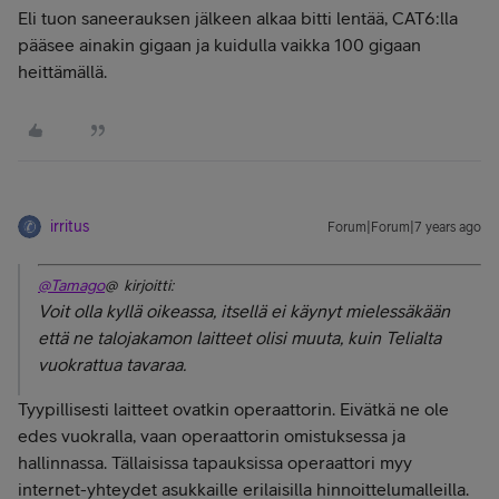
Eli tuon saneerauksen jälkeen alkaa bitti lentää, CAT6:lla
pääsee ainakin gigaan ja kuidulla vaikka 100 gigaan
heittämällä.
irritus
Forum|Forum|7 years ago
@Tamago
@ kirjoitti:
Voit olla kyllä oikeassa, itsellä ei käynyt mielessäkään
että ne talojakamon laitteet olisi muuta, kuin Telialta
vuokrattua tavaraa.
Tyypillisesti laitteet ovatkin operaattorin. Eivätkä ne ole
edes vuokralla, vaan operaattorin omistuksessa ja
hallinnassa. Tällaisissa tapauksissa operaattori myy
internet-yhteydet asukkaille erilaisilla hinnoittelumalleilla.