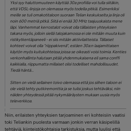
Yksi syy haluttomuuteen käyttää 30a profiilia voi tulla siitäkin,
että VDSL-linjoja on olemassa myös todella pitkiä. Esimerkiksi
meille se tuli omakotitaloon suoraan Telian keskukselta ja linja oli
noin 600 metriä pitkä. Siitä ei enää 30 MHz taajuuskaista mene
läpi. Vanhemmat kerrostalot voivat olla tällaisten yhteyksien
takana myös, jolloin siellä talojakamossa ei ole mitään muuta kuin
ristikytkentäpaneeli - ei siis mitään aktiivilaitteista. Tällaiset
kohteet voivat olla "riippakivenä", estäen 30a:n laajamittaisen
käytön myös kuitukohteissa joissa se oikeasti voisi toimia. Kenties
verkonhallinta halutaan pitää yhdenmukaisena eli sama conffi
kaikkialla, riippumatta millaiset olisi todelliset mahdollisuudet.
Tiedä häntä...
Sitten on vielä sellainen toivo olemassa että jos siihen taloon ei
ole vielä tehty putkiremonttia ja se tulisi joskus tehtäväksi, niin
näiden yhteydessä pitää nykymääräysten mukaan uusia myös
televerkkoa.
Niin, erilaisten yhteyksien tarjoaminen eri kohteisiin vaatisi
toki Teliankin puolesta varmaan jonkin verran käsipelillä
tehtäviä, kiinteistökohtaisia tarkistuksia, mutta luulisi että