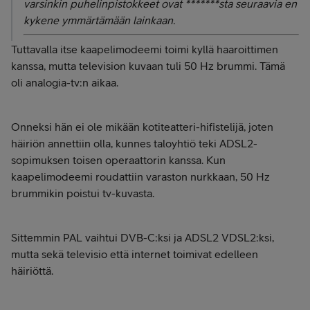
varsinkin puhelinpistokkeet ovat *******sta seuraavia en
kykene ymmärtämään lainkaan.
Tuttavalla itse kaapelimodeemi toimi kyllä haaroittimen
kanssa, mutta television kuvaan tuli 50 Hz brummi. Tämä
oli analogia-tv:n aikaa.
Onneksi hän ei ole mikään kotiteatteri-hifistelijä, joten
häiriön annettiin olla, kunnes taloyhtiö teki ADSL2-
sopimuksen toisen operaattorin kanssa. Kun
kaapelimodeemi roudattiin varaston nurkkaan, 50 Hz
brummikin poistui tv-kuvasta.
Sittemmin PAL vaihtui DVB-C:ksi ja ADSL2 VDSL2:ksi,
mutta sekä televisio että internet toimivat edelleen
häiriöttä.