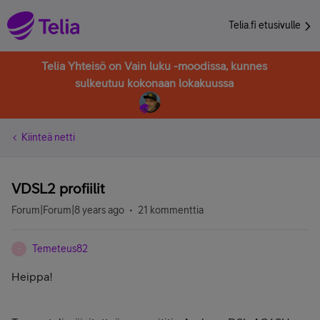
Telia.fi etusivulle
Telia Yhteisö on Vain luku -moodissa, kunnes
sulkeutuu kokonaan lokakuussa
Kiinteä netti
VDSL2 profiilit
Forum|Forum|8 years ago
21 kommenttia
Temeteus82
T
Heippa!