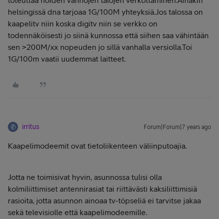
toteuttaa noiden vanhojen talojen verkottaminen.Ainakin
helsingissä dna tarjoaa 1G/100M yhteyksiä.Jos talossa on
kaapelitv niin koska digitv niin se verkko on
todennäköisesti jo siinä kunnossa että siihen saa vähintään
sen >200M/xx nopeuden jo sillä vanhalla versiolla.Toi
1G/100m vaatii uudemmat laitteet.
irritus
Forum|Forum|7 years ago
Kaapelimodeemit ovat tietoliikenteen väliinputoajia.
Jotta ne toimisivat hyvin, asunnossa tulisi olla
kolmiliittimiset antennirasiat tai riittävästi kaksiliittimisiä
rasioita, jotta asunnon ainoaa tv-töpseliä ei tarvitse jakaa
sekä televisiolle että kaapelimodeemille.