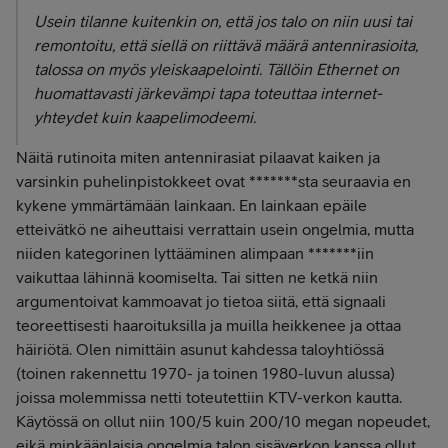
Usein tilanne kuitenkin on, että jos talo on niin uusi tai
remontoitu, että siellä on riittävä määrä antennirasioita,
talossa on myös yleiskaapelointi. Tällöin Ethernet on
huomattavasti järkevämpi tapa toteuttaa internet-
yhteydet kuin kaapelimodeemi.
Näitä rutinoita miten antennirasiat pilaavat kaiken ja
varsinkin puhelinpistokkeet ovat *******sta seuraavia en
kykene ymmärtämään lainkaan. En lainkaan epäile
etteivätkö ne aiheuttaisi verrattain usein ongelmia, mutta
niiden kategorinen lyttääminen alimpaan *******iin
vaikuttaa lähinnä koomiselta. Tai sitten ne ketkä niin
argumentoivat kammoavat jo tietoa siitä, että signaali
teoreettisesti haaroituksilla ja muilla heikkenee ja ottaa
häiriötä. Olen nimittäin asunut kahdessa taloyhtiössä
(toinen rakennettu 1970- ja toinen 1980-luvun alussa)
joissa molemmissa netti toteutettiin KTV-verkon kautta.
Käytössä on ollut niin 100/5 kuin 200/10 megan nopeudet,
eikä minkäänlaisia ongelmia talon sisäverkon kanssa ollut.