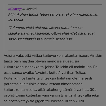
@Tamago
@ kirjoitti:
Mihinköhän tuolla Telian
sanoista tekoihin -
kampanjan
lauseella
"
Tulemme vielä elokuun aikana parantamaan
laajakaistayhteyksiämme, jolloin yhteydet paranevat
sadoissatuhansissa suomalaiskodeissa"
Voisi arvata, että viittaa kuituverkon rakentamiseen. Ainakin
täällä päin näyttää olevan menossa alueellisia
kuiturakennushankkeita, joissa Teliakin oli mainittuna. En
osaa sanoa ovatko "avointa kuitua" vai ihan Teliaa.
Kuitenkin jos kiinteitä yhteyksiä halutaan olennaisesti
parantaa niin tuloksia saavutetaan nimenomaan
kuiturakentamisella, eikä tekohengittämällä vanhaa. 30a
profiili toimii kuitenkin vain varsin lyhyillä yhteyksillä eikä
se nosta yhteyksiä gigabittiluokkaan, kuten kuitu.