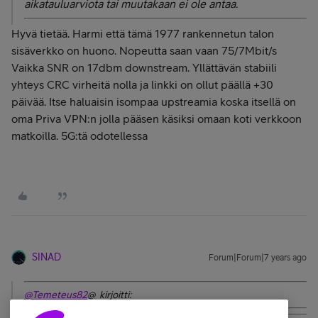
aikatauluarviota tai muutakaan ei ole antaa.
Hyvä tietää. Harmi että tämä 1977 rankennetun talon
sisäverkko on huono. Nopeutta saan vaan 75/7Mbit/s
Vaikka SNR on 17dbm downstream. Yllättävän stabiili
yhteys CRC virheitä nolla ja linkki on ollut päällä +30
päivää. Itse haluaisin isompaa upstreamia koska itsellä on
oma Priva VPN:n jolla pääsen käsiksi omaan koti verkkoon
matkoilla. 5G:tä odotellessa
SINAD
Forum|Forum|7 years ago
@Temeteus82
@ kirjoitti: