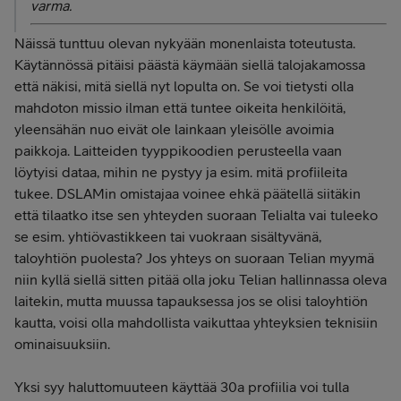
varma.
Näissä tunttuu olevan nykyään monenlaista toteutusta.
Käytännössä pitäisi päästä käymään siellä talojakamossa
että näkisi, mitä siellä nyt lopulta on. Se voi tietysti olla
mahdoton missio ilman että tuntee oikeita henkilöitä,
yleensähän nuo eivät ole lainkaan yleisölle avoimia
paikkoja. Laitteiden tyyppikoodien perusteella vaan
löytyisi dataa, mihin ne pystyy ja esim. mitä profiileita
tukee. DSLAMin omistajaa voinee ehkä päätellä siitäkin
että tilaatko itse sen yhteyden suoraan Telialta vai tuleeko
se esim. yhtiövastikkeen tai vuokraan sisältyvänä,
taloyhtiön puolesta? Jos yhteys on suoraan Telian myymä
niin kyllä siellä sitten pitää olla joku Telian hallinnassa oleva
laitekin, mutta muussa tapauksessa jos se olisi taloyhtiön
kautta, voisi olla mahdollista vaikuttaa yhteyksien teknisiin
ominaisuuksiin.
Yksi syy haluttomuuteen käyttää 30a profiilia voi tulla