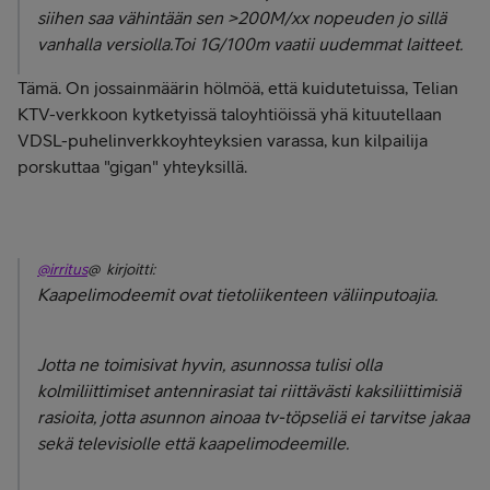
siihen saa vähintään sen >200M/xx nopeuden jo sillä
vanhalla versiolla.Toi 1G/100m vaatii uudemmat laitteet.
Tämä. On jossainmäärin hölmöä, että kuidutetuissa, Telian
KTV-verkkoon kytketyissä taloyhtiöissä yhä kituutellaan
VDSL-puhelinverkkoyhteyksien varassa, kun kilpailija
porskuttaa "gigan" yhteyksillä.
@irritus
@ kirjoitti:
Kaapelimodeemit ovat tietoliikenteen väliinputoajia.
Jotta ne toimisivat hyvin, asunnossa tulisi olla
kolmiliittimiset antennirasiat tai riittävästi kaksiliittimisiä
rasioita, jotta asunnon ainoaa tv-töpseliä ei tarvitse jakaa
sekä televisiolle että kaapelimodeemille.