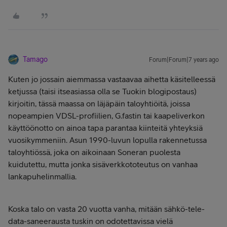
Tamago
Forum|Forum|7 years ago
Kuten jo jossain aiemmassa vastaavaa aihetta käsitelleessä
ketjussa (taisi itseasiassa olla se Tuokin blogipostaus)
kirjoitin, tässä maassa on läjäpäin taloyhtiöitä, joissa
nopeampien VDSL-profiilien, G.fastin tai kaapeliverkon
käyttöönotto on ainoa tapa parantaa kiinteitä yhteyksiä
vuosikymmeniin. Asun 1990-luvun lopulla rakennetussa
taloyhtiössä, joka on aikoinaan Soneran puolesta
kuidutettu, mutta jonka sisäverkkototeutus on vanhaa
lankapuhelinmallia.
Koska talo on vasta 20 vuotta vanha, mitään sähkö-tele-
data-saneerausta tuskin on odotettavissa vielä