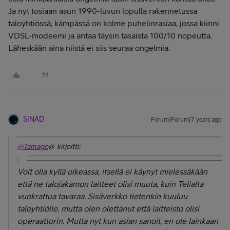
Ja nyt tosiaan asun 1990-luvun lopulla rakennetussa
taloyhtiössä, kämpässä on kolme puhelinrasiaa, jossa kiinni
VDSL-modeemi ja antaa täysin tasaista 100/10 nopeutta.
Läheskään aina niistä ei siis seuraa ongelmia.
SINAD
Forum|Forum|7 years ago
@Tamago
@ kirjoitti:
Voit olla kyllä oikeassa, itsellä ei käynyt mielessäkään
että ne talojakamon laitteet olisi muuta, kuin Telialta
vuokrattua tavaraa. Sisäverkko tietenkin kuuluu
taloyhtiölle, mutta olen olettanut että laitteisto olisi
operaattorin. Mutta nyt kun asian sanoit, en ole lainkaan