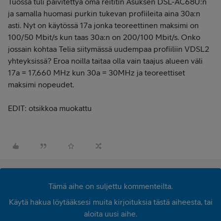
Tuossa tuli päivitettyä oma reititin Asuksen DSL-AC68U:n
ja samalla huomasi purkin tukevan profiileita aina 30a:n
asti. Nyt on käytössä 17a jonka teoreettinen maksimi on
100/50 Mbit/s kun taas 30a:n on 200/100 Mbit/s. Onko
jossain kohtaa Telia siitymässä uudempaa profiiliin VDSL2
yhteyksissä? Eroa noilla taitaa olla vain taajus alueen väli
17a = 17,660 MHz kun 30a = 30MHz ja teoreettiset
maksimi nopeudet.
EDIT: otsikkoa muokattu
Tämä aihe on suljettu kommenteilta.
Käytä hakua löytääksesi muita kirjoituksia tästä aiheesta, tai
aloita uusi aihe.