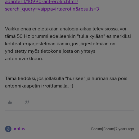
adapterit/10990-ant-erotin.html?
search_query=vaippavirtaerotin&results=3
Vaikka enää ei eletäkään analogia-aikaa televisiossa, voi
tämä 50 Hz brummi edelleenkin "tulla kylään" esimerkiksi
kotiteatterijärjestelmän ääniin, jos järjestelmään on
yhdistetty myös tietokone josta on yhteys
antenniverkkoon.
Tämä tiedoksi, jos jollakulla "hurisee" ja hurinan saa pois
antennikaapelin irroittamalla.. :)
irritus
Forum|Forum|7 years ago