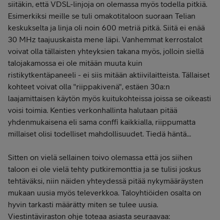
siitäkin, että VDSL-linjoja on olemassa myös todella pitkiä.
Esimerkiksi meille se tuli omakotitaloon suoraan Telian
keskukselta ja linja oli noin 600 metriä pitkä. Siitä ei enää
30 MHz taajuuskaista mene läpi. Vanhemmat kerrostalot
voivat olla tällaisten yhteyksien takana myös, jolloin siellä
talojakamossa ei ole mitään muuta kuin
ristikytkentäpaneeli - ei siis mitään aktiivilaitteista. Tällaiset
kohteet voivat olla "riippakivenä", estäen 30a:n
laajamittaisen käytön myös kuitukohteissa joissa se oikeasti
voisi toimia. Kenties verkonhallinta halutaan pitää
yhdenmukaisena eli sama conffi kaikkialla, riippumatta
millaiset olisi todelliset mahdollisuudet. Tiedä häntä...
Sitten on vielä sellainen toivo olemassa että jos siihen
taloon ei ole vielä tehty putkiremonttia ja se tulisi joskus
tehtäväksi, niin näiden yhteydessä pitää nykymääräysten
mukaan uusia myös televerkkoa. Taloyhtiöiden osalta on
hyvin tarkasti määrätty miten se tulee uusia.
Viestintäviraston ohje toteaa asiasta seuraavaa: