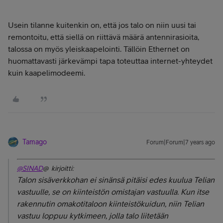
Usein tilanne kuitenkin on, että jos talo on niin uusi tai
remontoitu, että siellä on riittävä määrä antennirasioita,
talossa on myös yleiskaapelointi. Tällöin Ethernet on
huomattavasti järkevämpi tapa toteuttaa internet-yhteydet
kuin kaapelimodeemi.
Tamago
Forum|Forum|7 years ago
@SINAD
@ kirjoitti:
Talon sisäverkkohan ei sinänsä pitäisi edes kuulua Telian
vastuulle, se on kiinteistön omistajan vastuulla. Kun itse
rakennutin omakotitaloon kiinteistökuidun, niin Telian
vastuu loppuu kytkimeen, jolla talo liitetään