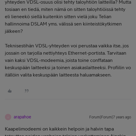
yhteyden VDSL-osuus olisi tehty taloyhtiön laitteilla? Mutta
tosiaan en tiedä, miten nämä on sitten taloyhtiöissä tehty
eli lieneekö siellä kuitenkin sitten vielä joku Telian
hallinnoima DSLAM yms. välissä sen kiinteistökytkimen
jälkeen?
Teknisestihän VDSL-yhteyden voi perustaa vaikka itse, jos
jossain on tarjolla nettiyhteys Ethernet-portista. Tarvitaan
vain kaksi VDSL-modeemia, joista toine conffataan
keskuspään laitteeksi ja toinen asiakaslaitteeksi. Profiilin vo
itällöin valita keskuspään laitteesta haluamakseen.
arapahoe
Forum|Forum|7 years ago
A
Kaapelimodeemi on kaikkein helpoin ja halvin tapa