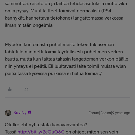
sammuttaa, resetoida ja laittaa tehdasasetuksia mutta vika
on ja pysyy. Muut laitteet toimivat normaalisti (PS4,
kännykät, kannettava tietokone) langattomassa verkossa
ilman mitään ongelmia.
Myöskin kun omasta puhelimesta tekee tukiaseman
tabletille niin netti toimii täydellisesti puhelimen verkon
kautta, mutta kun laittaa takasin langattoman verkon päälle
niin yhteys ei pelitä. Eli luultavasti laite toimii muissa wlan
paitsi tässä kyseissä purkissa ei halua toimia :/
SuviNy
Forum|Forum|9 years ago
Oletko ehtinyt testata kanavanvaihtoa?
Tässä
http://bit.ly/2cQuO6C
on ohjeet miten sen voin