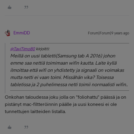
EmmiDD
Forum|Forum|9 years ago
@TaviTimo80
kirjoitti:
Meillä on uusi tabletti(Samsung tab A 2016) johon
emme saa nettiä toimimaan wifin kautta. Laite kyllä
ilmoittaa että wifi on yhdistetty ja signaali on voimakas
mutta netti ei vaan toimi. Missähän vika? Toisessa
tabletissa ja 2 puhelimessa netti toimii normaalisti wifin..
Onkohan taloudessa joku jolla on "foliohattu" päässä ja on
pistänyt mac-filtteröinnin päälle ja uusi koneesi ei ole
tunnettujen laitteiden listalla.