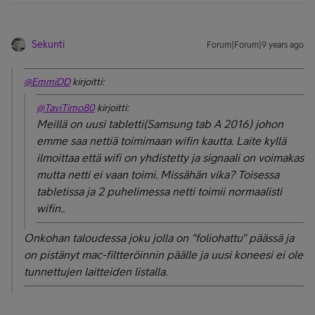
Sekunti
Forum|Forum|9 years ago
@EmmiDD
kirjoitti:
@TaviTimo80
kirjoitti:
Meillä on uusi tabletti(Samsung tab A 2016) johon
emme saa nettiä toimimaan wifin kautta. Laite kyllä
ilmoittaa että wifi on yhdistetty ja signaali on voimakas
mutta netti ei vaan toimi. Missähän vika? Toisessa
tabletissa ja 2 puhelimessa netti toimii normaalisti
wifin..
Onkohan taloudessa joku jolla on "foliohattu" päässä ja
on pistänyt mac-filtteröinnin päälle ja uusi koneesi ei ole
tunnettujen laitteiden listalla.