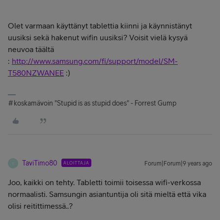
Olet varmaan käyttänyt tablettia kiinni ja käynnistänyt
uusiksi sekä hakenut wifin uusiksi? Voisit vielä kysyä
neuvoa täältä
:
http://www.samsung.com/fi/support/model/SM-
T580NZWANEE
:)
#koskamävoin "Stupid is as stupid does" - Forrest Gump
TaviTimo80
ALOITTAJA
Forum|Forum|9 years ago
T
Joo, kaikki on tehty. Tabletti toimii toisessa wifi-verkossa
normaalisti. Samsungin asiantuntija oli sitä mieltä että vika
olisi reitittimessä..?