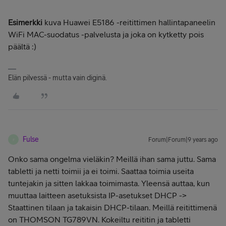
Esimerkki
kuva Huawei E5186 -reitittimen hallintapaneelin
WiFi MAC-suodatus -palvelusta ja joka on kytketty pois
päältä :)
Elän pilvessä - mutta vain diginä.
Fulse
Forum|Forum|9 years ago
F
Onko sama ongelma vieläkin? Meillä ihan sama juttu. Sama
tabletti ja netti toimii ja ei toimi. Saattaa toimia useita
tuntejakin ja sitten lakkaa toimimasta. Yleensä auttaa, kun
muuttaa laitteen asetuksista IP-asetukset DHCP ->
Staattinen tilaan ja takaisin DHCP-tilaan. Meillä reitittimenä
on THOMSON TG789VN. Kokeiltu reititin ja tabletti