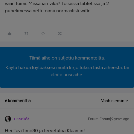
vaan toimi. Missähän vika? Toisessa tabletissa ja 2
puhelimessa netti toimii normaalisti wifin..
Tämä aihe on suljettu kommenteilta.
Käytä hakua löytääksesi muita kirjoituksia tästä aiheesta, tai
aloita uusi aihe.
6 kommenttia
Vanhin ensin
kiisseli67
Forum|Forum|9 years ago
Hei TaviTimo80 ja tervetuloa Klaaniin!