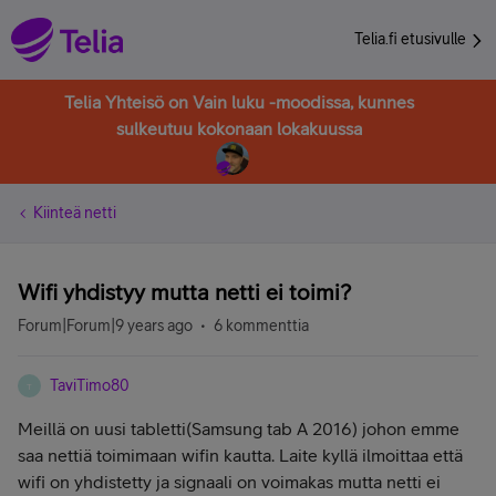
Telia.fi etusivulle
Telia Yhteisö on Vain luku -moodissa, kunnes
sulkeutuu kokonaan lokakuussa
Kiinteä netti
Wifi yhdistyy mutta netti ei toimi?
Forum|Forum|9 years ago
6 kommenttia
TaviTimo80
T
Meillä on uusi tabletti(Samsung tab A 2016) johon emme
saa nettiä toimimaan wifin kautta. Laite kyllä ilmoittaa että
wifi on yhdistetty ja signaali on voimakas mutta netti ei