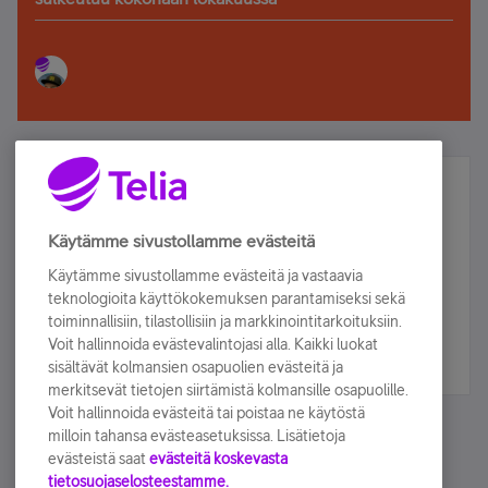
Älä jää paitsi – osallistu ja voita!
Tilaa Telian uutiskirje ja olet mukana arvonnassa.
Käytämme sivustollamme evästeitä
Samalla saat parhaat asiakasedut suoraan
Käytämme sivustollamme evästeitä ja vastaavia
sähköpostiisi.
teknologioita käyttökokemuksen parantamiseksi sekä
toiminnallisiin, tilastollisiin ja markkinointitarkoituksiin.
Voit hallinnoida evästevalintojasi alla. Kaikki luokat
Tilaa nyt
sisältävät kolmansien osapuolien evästeitä ja
merkitsevät tietojen siirtämistä kolmansille osapuolille.
Voit hallinnoida evästeitä tai poistaa ne käytöstä
milloin tahansa evästeasetuksissa. Lisätietoja
evästeistä saat
evästeitä koskevasta
tietosuojaselosteestamme.