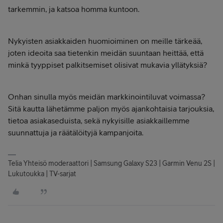
tarkemmin, ja katsoa homma kuntoon.
Nykyisten asiakkaiden huomioiminen on meille tärkeää,
joten ideoita saa tietenkin meidän suuntaan heittää, että
minkä tyyppiset palkitsemiset olisivat mukavia yllätyksiä?
Onhan sinulla myös meidän markkinointiluvat voimassa?
Sitä kautta lähetämme paljon myös ajankohtaisia tarjouksia,
tietoa asiakaseduista, sekä nykyisille asiakkaillemme
suunnattuja ja räätälöityjä kampanjoita.
Telia Yhteisö moderaattori | Samsung Galaxy S23 | Garmin Venu 2S |
Lukutoukka | TV-sarjat