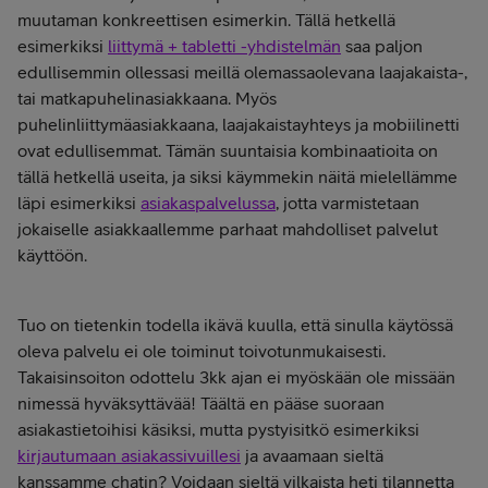
muutaman konkreettisen esimerkin. Tällä hetkellä
esimerkiksi
liittymä + tabletti -yhdistelmän
saa paljon
edullisemmin ollessasi meillä olemassaolevana laajakaista-,
tai matkapuhelinasiakkaana. Myös
puhelinliittymäasiakkaana, laajakaistayhteys ja mobiilinetti
ovat edullisemmat. Tämän suuntaisia kombinaatioita on
tällä hetkellä useita, ja siksi käymmekin näitä mielellämme
läpi esimerkiksi
asiakaspalvelussa
, jotta varmistetaan
jokaiselle asiakkaallemme parhaat mahdolliset palvelut
käyttöön.
Tuo on tietenkin todella ikävä kuulla, että sinulla käytössä
oleva palvelu ei ole toiminut toivotunmukaisesti.
Takaisinsoiton odottelu 3kk ajan ei myöskään ole missään
nimessä hyväksyttävää! Täältä en pääse suoraan
asiakastietoihisi käsiksi, mutta pystyisitkö esimerkiksi
kirjautumaan asiakassivuillesi
ja avaamaan sieltä
kanssamme chatin? Voidaan sieltä vilkaista heti tilannetta