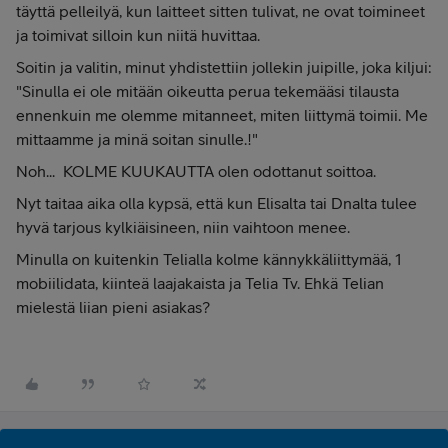
täyttä pelleilyä, kun laitteet sitten tulivat, ne ovat toimineet
ja toimivat silloin kun niitä huvittaa.
Soitin ja valitin, minut yhdistettiin jollekin juipille, joka kiljui:
"Sinulla ei ole mitään oikeutta perua tekemääsi tilausta
ennenkuin me olemme mitanneet, miten liittymä toimii. Me
mittaamme ja minä soitan sinulle.!"
Noh... KOLME KUUKAUTTA olen odottanut soittoa.
Nyt taitaa aika olla kypsä, että kun Elisalta tai Dnalta tulee
hyvä tarjous kylkiäisineen, niin vaihtoon menee.
Minulla on kuitenkin Telialla kolme kännykkäliittymää, 1
mobiilidata, kiinteä laajakaista ja Telia Tv. Ehkä Telian
mielestä liian pieni asiakas?