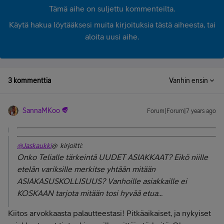
Tämä aihe on suljettu kommenteilta.
Käytä hakua löytääksesi muita kirjoituksia tästä aiheesta, tai
aloita uusi aihe.
3 kommenttia
Vanhin ensin
SannaMKoo
Forum|Forum|7 years ago
@Jaskaukki
@ kirjoitti:
Onko Telialle tärkeintä UUDET ASIAKKAAT? Eikö niille
etelän variksille merkitse yhtään mitään
ASIAKASUSKOLLISUUS? Vanhoille asiakkaille ei
KOSKAAN tarjota mitään tosi hyvää etua...
Kiitos arvokkaasta palautteestasi! Pitkäaikaiset, ja nykyiset