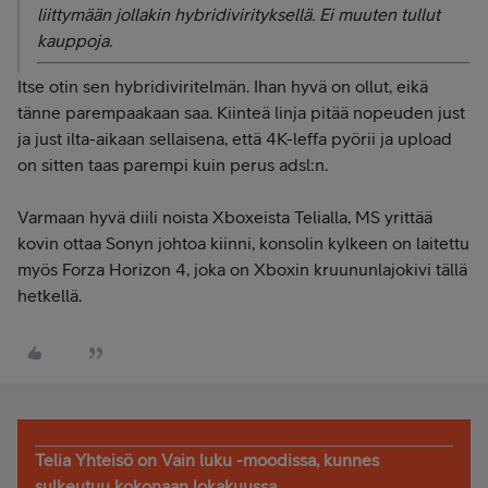
liittymään jollakin hybridivirityksellä. Ei muuten tullut
kauppoja.
Itse otin sen hybridiviritelmän. Ihan hyvä on ollut, eikä
tänne parempaakaan saa. Kiinteä linja pitää nopeuden just
ja just ilta-aikaan sellaisena, että 4K-leffa pyörii ja upload
on sitten taas parempi kuin perus adsl:n.
Varmaan hyvä diili noista Xboxeista Telialla, MS yrittää
kovin ottaa Sonyn johtoa kiinni, konsolin kylkeen on laitettu
myös Forza Horizon 4, joka on Xboxin kruununlajokivi tällä
hetkellä.
Telia Yhteisö on Vain luku -moodissa, kunnes
sulkeutuu kokonaan lokakuussa