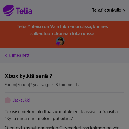
Telia.fi etusivulle
Telia Yhteisö on Vain luku -moodissa, kunnes
sulkeutuu kokonaan lokakuussa
Kiinteä netti
Xbox kylkiäisenä ?
Forum|Forum|7 years ago
3 kommenttia
Jaskaukki
J
Tekisisi mieleni aloittaa vuodatukseni klassisella fraasilla:
"Kyllä minä niin mieleni pahoitin..."
Olen nyt käynyt parissakin Citymarketissa kolmen päivän