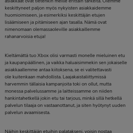
asiakkaat ovat tietenkin meille erittäin tärkeitä. Olemme
keskittyneet paljon myös nykyisten asiakkaidemme
huomioimiseen, ja esimerkiksi keskittäjän etujen
lisäämiseen ja pitämisee
n ajan tasalla. Nämä ovat
nimenomaan olemassaoleville asiakkaillemme
rahanarvoisia etuja!
Kieltämättä tuo Xbox olisi varmasti monelle mieluinen etu
ja kaupanpäällinen, ja vaikka haluaisimmekin sen jokaiselle
asiakkaallemme antaa kiitoksena, se ei valitettavasti
ole kuitenkaan mahdollista. Laajakaistaliittymissä
harvemmin tällaisia kampanjoita toki on ollut, mutta
monessa palvelussamme ja laitteissamme on niiden
hankintahetkellä jokin etu tai tarjous, minkä sillä hetkellä
palvelun tilaaja on vastaanottanut, ja siten hyötynyt uuden
palvelun avaamisesta.
Näihin keskittäjän etuihin palatakseni, voisin nostaa