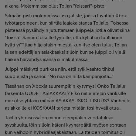
aikana. Molemmissa ollut Telian "feissari"-piste.
Silmään pisti molemmissa iso juliste, joissa luvattiin Xbox
tykötarpeineen, kun siirtää laajakaistansa Telialle. Toisessa
pisteessä pysähdyin jututtamaan juippeja, jotka olivat siinä
"töissä". Sanoin toiselle tyypille, että kyllähän tuollainen
kyltti vi**ttaa hiljaistakin miestä, kun itse olen tullut Telian
ja sen edeltäjien asiakkaaksi silloin kun se juippi oli vielä
haikea häivähdys isänsä silmäkulmassa.
Juippi mäiskytti purkkaa niin, että sylkivaahto tihkui
suupielistä ja sanoi: "No nää on niitä kampanjoita..."
Tässähän on Xboxia suurempikin kysymys! Onko Telialle
tärkeintä UUDET ASIAKKAAT? Eikö niille etelän variksille
merkitse yhtään mitään ASIAKASUSKOLLISUUS? Vanhoille
asiakkaille ei KOSKAAN tarjota mitään tosi hyvää etua...
Täällä yhteisössä on minun aiempiakin vuodatuksia
syyskuulta, löin silloin käteni kyynärpäitä myöten sontaan
kun vaihdoin hybridilaajakaistaan. Laitteiden toimitus oli