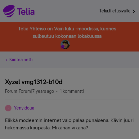
Telia.fi etusivulle
Telia Yhteisö on Vain luku -moodissa, kunnes
sulkeutuu kokonaan lokakuussa
Kiinteä netti
Xyzel vmg1312-b10d
Forum|Forum|7 years ago
1 kommentti
Yenyidoua
Y
Elikkä modeemin internet valo palaa punaisena. Kävin juuri
hakemassa kaupasta. Mikähän vikana?