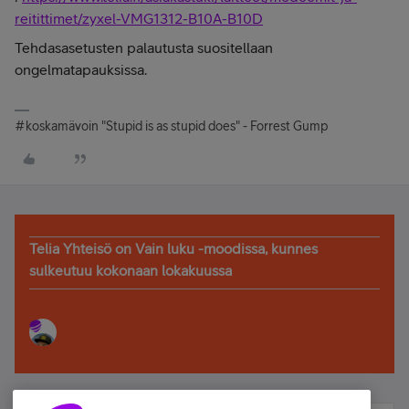
reitittimet/zyxel-VMG1312-B10A-B10D
Tehdasasetusten palautusta suositellaan
ongelmatapauksissa.
#koskamävoin "Stupid is as stupid does" - Forrest Gump
Telia Yhteisö on Vain luku -moodissa, kunnes
sulkeutuu kokonaan lokakuussa