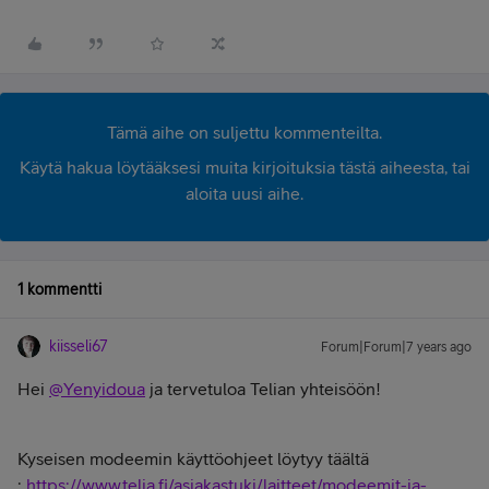
Tämä aihe on suljettu kommenteilta.
Käytä hakua löytääksesi muita kirjoituksia tästä aiheesta, tai
aloita uusi aihe.
1 kommentti
kiisseli67
Forum|Forum|7 years ago
Hei
@Yenyidoua
ja tervetuloa Telian yhteisöön!
Kyseisen modeemin käyttöohjeet löytyy täältä
:
https://www.telia.fi/asiakastuki/laitteet/modeemit-ja-