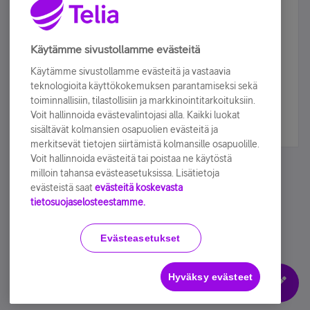
Älä jää paitsi – osallistu ja voita!
Tilaa Telian uutiskirje ja olet mukana arvonnassa.
Käytämme sivustollamme evästeitä
Samalla saat parhaat asiakasedut suoraan
Käytämme sivustollamme evästeitä ja vastaavia
sähköpostiisi.
teknologioita käyttökokemuksen parantamiseksi sekä
toiminnallisiin, tilastollisiin ja markkinointitarkoituksiin.
Voit hallinnoida evästevalintojasi alla. Kaikki luokat
Tilaa nyt
sisältävät kolmansien osapuolien evästeitä ja
merkitsevät tietojen siirtämistä kolmansille osapuolille.
Voit hallinnoida evästeitä tai poistaa ne käytöstä
milloin tahansa evästeasetuksissa. Lisätietoja
evästeistä saat
evästeitä koskevasta
tietosuojaselosteestamme.
Käyttöehdot
Accessibility statement
Evästeasetukset
Hyväksy evästeet
Evästeasetukset