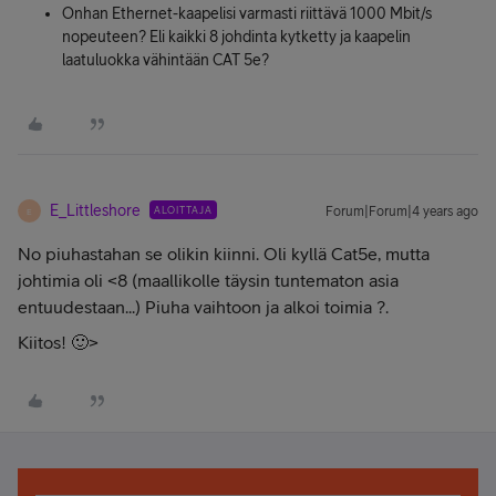
Onhan Ethernet-kaapelisi varmasti riittävä 1000 Mbit/s
nopeuteen? Eli kaikki 8 johdinta kytketty ja kaapelin
laatuluokka vähintään CAT 5e?
E_Littleshore
ALOITTAJA
Forum|Forum|4 years ago
E
No piuhastahan se olikin kiinni. Oli kyllä Cat5e, mutta
johtimia oli <8 (maallikolle täysin tuntematon asia
entuudestaan...) Piuha vaihtoon ja alkoi toimia ?.
Kiitos! 🙂>