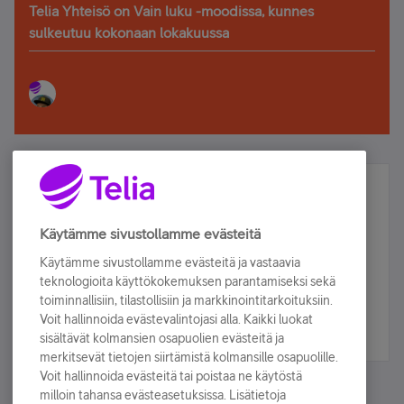
Telia Yhteisö on Vain luku -moodissa, kunnes
sulkeutuu kokonaan lokakuussa
Älä jää paitsi – osallistu ja voita!
Tilaa Telian uutiskirje ja olet mukana arvonnassa.
Käytämme sivustollamme evästeitä
Samalla saat parhaat asiakasedut suoraan
Käytämme sivustollamme evästeitä ja vastaavia
sähköpostiisi.
teknologioita käyttökokemuksen parantamiseksi sekä
toiminnallisiin, tilastollisiin ja markkinointitarkoituksiin.
Voit hallinnoida evästevalintojasi alla. Kaikki luokat
Tilaa nyt
sisältävät kolmansien osapuolien evästeitä ja
merkitsevät tietojen siirtämistä kolmansille osapuolille.
Voit hallinnoida evästeitä tai poistaa ne käytöstä
milloin tahansa evästeasetuksissa. Lisätietoja