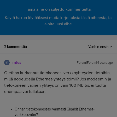
Tämä aihe on suljettu kommenteilta.
Käytä hakua löytääksesi muita kirjoituksia tästä aiheesta, tai
aloita uusi aihe.
2 kommenttia
Vanhin ensin
irritus
Forum|Forum|4 years ago
Olethan kurkannut tietokoneesi verkkoyhteyden tietoihin,
millä nopeudella Ethernet-yhteys toimii? Jos modeemin ja
tietokoneen välinen yhteys on vain 100 Mbit/s, ei tuolta
enempää voi tullakaan.
Onhan tietokoneessasi varmasti Gigabit Ethernet-
verkkosovitin?