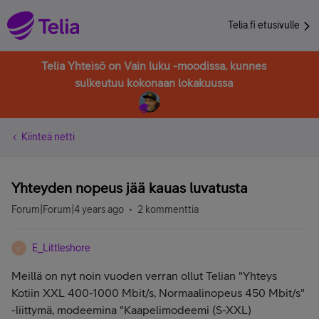
Telia.fi etusivulle
Telia Yhteisö on Vain luku -moodissa, kunnes
sulkeutuu kokonaan lokakuussa
Kiinteä netti
Yhteyden nopeus jää kauas luvatusta
Forum|Forum|4 years ago
2 kommenttia
E_Littleshore
E
Meillä on nyt noin vuoden verran ollut Telian "
Yhteys
Kotiin XXL 400-1000 Mbit/s,
Normaalinopeus 450 Mbit/s"
-liittymä, modeemina "Kaapelimodeemi (S-XXL)