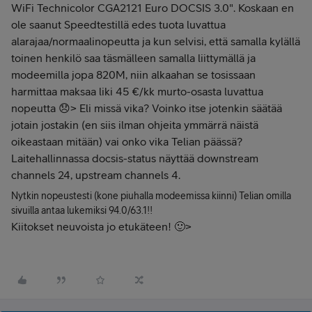
WiFi Technicolor CGA2121 Euro DOCSIS 3.0". Koskaan en
ole saanut Speedtestillä edes tuota luvattua
alarajaa/normaalinopeutta ja kun selvisi, että samalla kylällä
toinen henkilö saa täsmälleen samalla liittymällä ja
modeemilla jopa 820M, niin alkaahan se tosissaan
harmittaa maksaa liki 45 €/kk murto-osasta luvattua
nopeutta 😞> Eli missä vika? Voinko itse jotenkin säätää
jotain jostakin (en siis ilman ohjeita ymmärrä näistä
oikeastaan mitään) vai onko vika Telian päässä?
Laitehallinnassa docsis-status näyttää downstream
channels 24, upstream channels 4.
Nytkin nopeustesti (
kone piuhalla modeemissa kiinni) Telian omilla
sivuilla antaa lukemiksi 94.0/63.1!!
Kiitokset neuvoista jo etukäteen! 🙂>