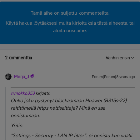
Tämä aihe on suljettu kommenteilta.
Käytä hakua löytääksesi muita kirjoituksia tästä aiheesta, tai
aloita uusi aihe.
2 kommenttia
Vanhin ensin
Merja_J
Forum|Forum|8 years ago
@mokko353
kirjoitti:
Onko joku pystynyt blockaamaan Huawei (B315s-22)
reitittimellä https nettisaitteja? Minä en saa
onnistumaan.
Yritin:
"Settings - Security - LAN IP filter": ei onnistu kun vaatii