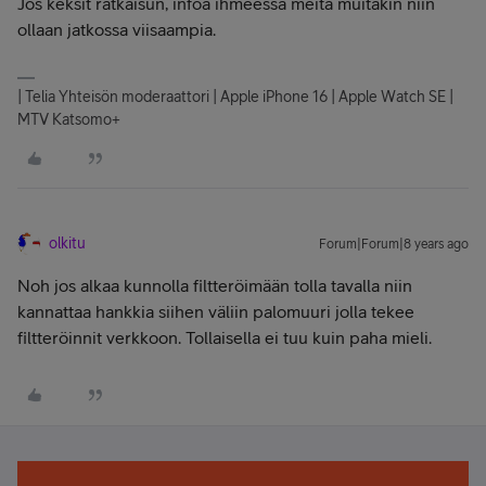
Jos keksit ratkaisun, infoa ihmeessä meitä muitakin niin
ollaan jatkossa viisaampia.
| Telia Yhteisön moderaattori | Apple iPhone 16 | Apple Watch SE |
MTV Katsomo+
olkitu
Forum|Forum|8 years ago
Noh jos alkaa kunnolla filtteröimään tolla tavalla niin
kannattaa hankkia siihen väliin palomuuri jolla tekee
filtteröinnit verkkoon. Tollaisella ei tuu kuin paha mieli.