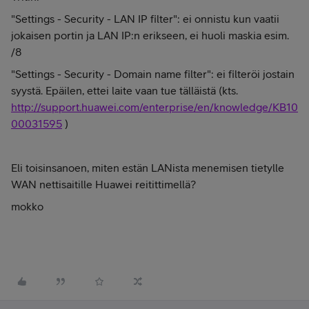
"Settings - Security - LAN IP filter": ei onnistu kun vaatii
jokaisen portin ja LAN IP:n erikseen, ei huoli maskia esim.
/8
"Settings - Security - Domain name filter": ei filteröi jostain
syystä. Epäilen, ettei laite vaan tue tälläistä (kts.
http://support.huawei.com/enterprise/en/knowledge/KB10
00031595
)
Eli toisinsanoen, miten estän LANista menemisen tietylle
WAN nettisaitille Huawei reitittimellä?
mokko