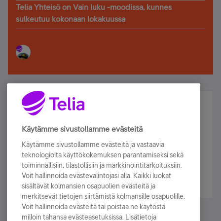
Telia Yhteisö on Vain luku -moodissa, kunnes
sulkeutuu kokonaan lokakuussa
Älä jää paitsi – osallistu ja voita!
Tilaa Telian uutiskirje ja olet mukana arvonnassa.
Käytämme sivustollamme evästeitä
Samalla saat parhaat asiakasedut suoraan
Käytämme sivustollamme evästeitä ja vastaavia
sähköpostiisi.
teknologioita käyttökokemuksen parantamiseksi sekä
toiminnallisiin, tilastollisiin ja markkinointitarkoituksiin.
Voit hallinnoida evästevalintojasi alla. Kaikki luokat
Tilaa nyt
sisältävät kolmansien osapuolien evästeitä ja
merkitsevät tietojen siirtämistä kolmansille osapuolille.
Voit hallinnoida evästeitä tai poistaa ne käytöstä
milloin tahansa evästeasetuksissa. Lisätietoja