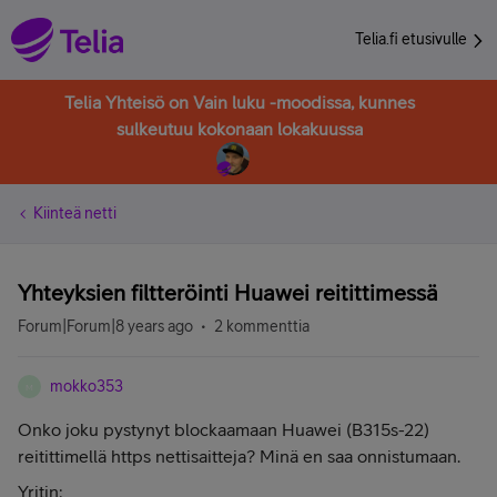
Telia.fi etusivulle
Telia Yhteisö on Vain luku -moodissa, kunnes
sulkeutuu kokonaan lokakuussa
Kiinteä netti
Yhteyksien filtteröinti Huawei reitittimessä
Forum|Forum|8 years ago
2 kommenttia
mokko353
M
Onko joku pystynyt blockaamaan Huawei (B315s-22)
reitittimellä https nettisaitteja? Minä en saa onnistumaan.
Yritin: