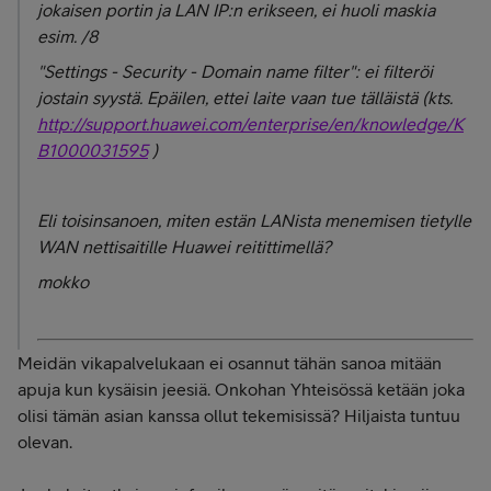
jokaisen portin ja LAN IP:n erikseen, ei huoli maskia
esim. /8
"Settings - Security - Domain name filter": ei filteröi
jostain syystä. Epäilen, ettei laite vaan tue tälläistä (kts.
http://support.huawei.com/enterprise/en/knowledge/K
B1000031595
)
Eli toisinsanoen, miten estän LANista menemisen tietylle
WAN nettisaitille Huawei reitittimellä?
mokko
Meidän vikapalvelukaan ei osannut tähän sanoa mitään
apuja kun kysäisin jeesiä. Onkohan Yhteisössä ketään joka
olisi tämän asian kanssa ollut tekemisissä? Hiljaista tuntuu
olevan.