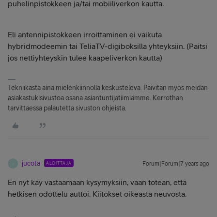
puhelinpistokkeen ja/tai mobiiliverkon kautta.
Eli antennipistokkeen irroittaminen ei vaikuta
hybridmodeemin tai TeliaTV-digiboksilla yhteyksiin. (Paitsi
jos nettiyhteyskin tulee kaapeliverkon kautta)
Tekniikasta aina mielenkiinnolla keskusteleva. Päivitän myös meidän
asiakastukisivustoa osana asiantuntijatiimiämme. Kerrothan
tarvittaessa palautetta sivuston ohjeista.
jucota
ALOITTAJA
Forum|Forum|7 years ago
J
En nyt käy vastaamaan kysymyksiin, vaan totean, että
hetkisen odottelu auttoi. Kiitokset oikeasta neuvosta.