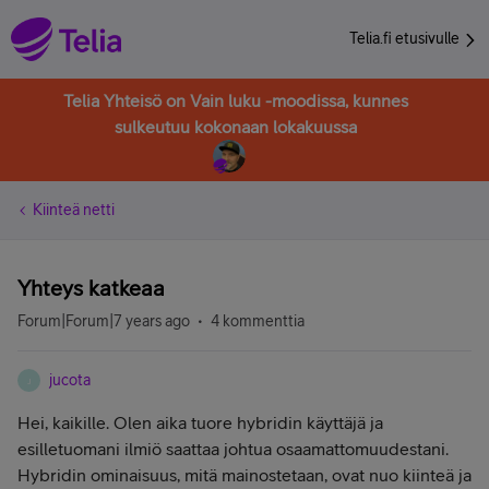
Telia.fi etusivulle
Telia Yhteisö on Vain luku -moodissa, kunnes
sulkeutuu kokonaan lokakuussa
Kiinteä netti
Yhteys katkeaa
Forum|Forum|7 years ago
4 kommenttia
jucota
J
Hei, kaikille. Olen aika tuore hybridin käyttäjä ja
esilletuomani ilmiö saattaa johtua osaamattomuudestani.
Hybridin ominaisuus, mitä mainostetaan, ovat nuo kiinteä ja