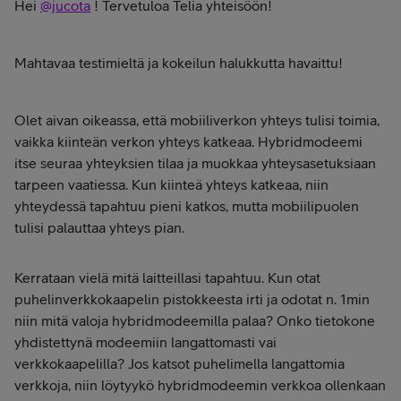
Hei
@jucota
! Tervetuloa Telia yhteisöön!
Mahtavaa testimieltä ja kokeilun halukkutta havaittu!
Olet aivan oikeassa, että mobiiliverkon yhteys tulisi toimia,
vaikka kiinteän verkon yhteys katkeaa. Hybridmodeemi
itse seuraa yhteyksien tilaa ja muokkaa yhteysasetuksiaan
tarpeen vaatiessa. Kun kiinteä yhteys katkeaa, niin
yhteydessä tapahtuu pieni katkos, mutta mobiilipuolen
tulisi palauttaa yhteys pian.
Kerrataan vielä mitä laitteillasi tapahtuu. Kun otat
puhelinverkkokaapelin pistokkeesta irti ja odotat n. 1min
niin mitä valoja hybridmodeemilla palaa? Onko tietokone
yhdistettynä modeemiin langattomasti vai
verkkokaapelilla? Jos katsot puhelimella langattomia
verkkoja, niin löytyykö hybridmodeemin verkkoa ollenkaan