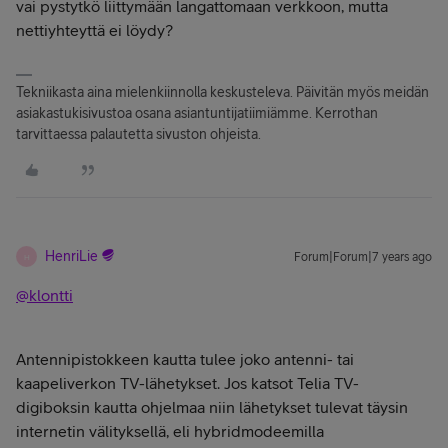
vai pystytkö liittymään langattomaan verkkoon, mutta
nettiyhteyttä ei löydy?
Tekniikasta aina mielenkiinnolla keskusteleva. Päivitän myös meidän
asiakastukisivustoa osana asiantuntijatiimiämme. Kerrothan
tarvittaessa palautetta sivuston ohjeista.
HenriLie
Forum|Forum|7 years ago
H
@klontti
Antennipistokkeen kautta tulee joko antenni- tai
kaapeliverkon TV-lähetykset. Jos katsot Telia TV-
digiboksin kautta ohjelmaa niin lähetykset tulevat täysin
internetin välityksellä, eli hybridmodeemilla