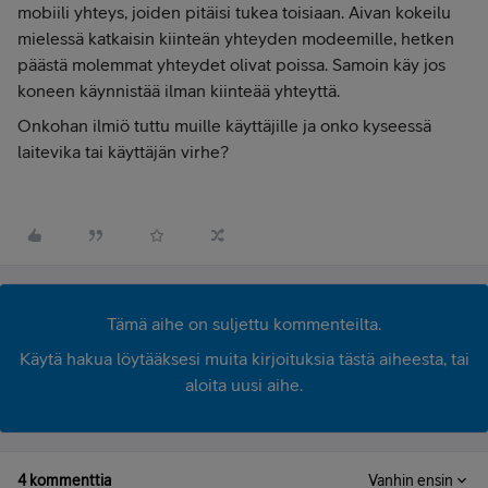
mobiili yhteys, joiden pitäisi tukea toisiaan. Aivan kokeilu
mielessä katkaisin kiinteän yhteyden modeemille, hetken
päästä molemmat yhteydet olivat poissa. Samoin käy jos
koneen käynnistää ilman kiinteää yhteyttä.
Onkohan ilmiö tuttu muille käyttäjille ja onko kyseessä
laitevika tai käyttäjän virhe?
Tämä aihe on suljettu kommenteilta.
Käytä hakua löytääksesi muita kirjoituksia tästä aiheesta, tai
aloita uusi aihe.
4 kommenttia
Vanhin ensin