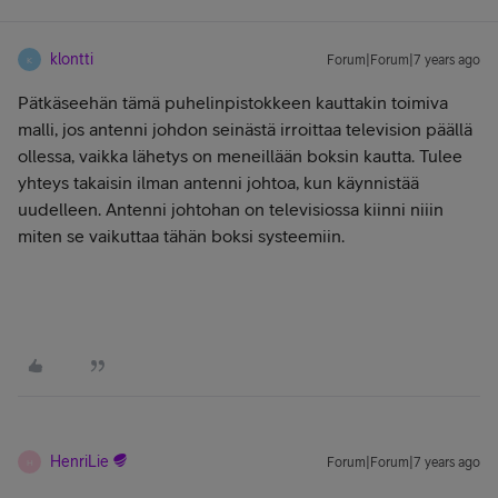
klontti
Forum|Forum|7 years ago
K
Pätkäseehän tämä puhelinpistokkeen kauttakin toimiva
malli, jos antenni johdon seinästä irroittaa television päällä
ollessa, vaikka lähetys on meneillään boksin kautta. Tulee
yhteys takaisin ilman antenni johtoa, kun käynnistää
uudelleen. Antenni johtohan on televisiossa kiinni niiin
miten se vaikuttaa tähän boksi systeemiin.
HenriLie
Forum|Forum|7 years ago
H