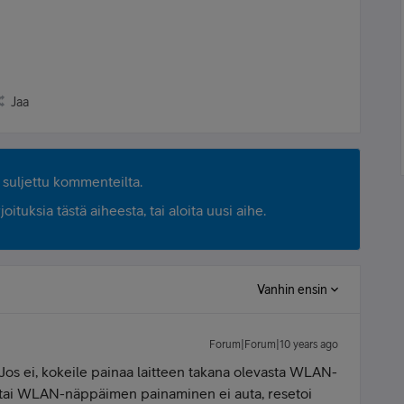
Jaa
suljettu kommenteilta.
ituksia tästä aiheesta, tai aloita uusi aihe.
Vanhin ensin
Forum|Forum|10 years ago
s ei, kokeile painaa laitteen takana olevasta WLAN-
tai WLAN-näppäimen painaminen ei auta, resetoi