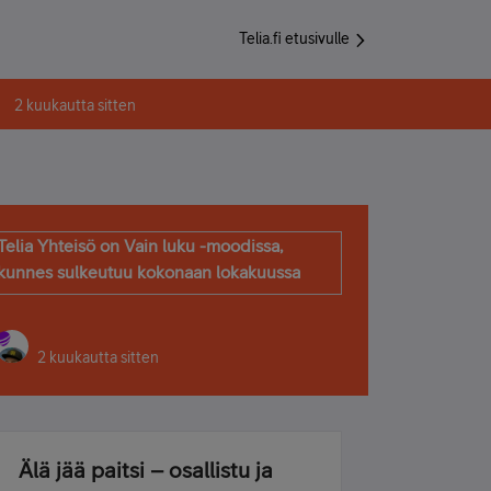
Telia.fi etusivulle
2 kuukautta sitten
Telia Yhteisö on Vain luku -moodissa,
kunnes sulkeutuu kokonaan lokakuussa
2 kuukautta sitten
Älä jää paitsi – osallistu ja