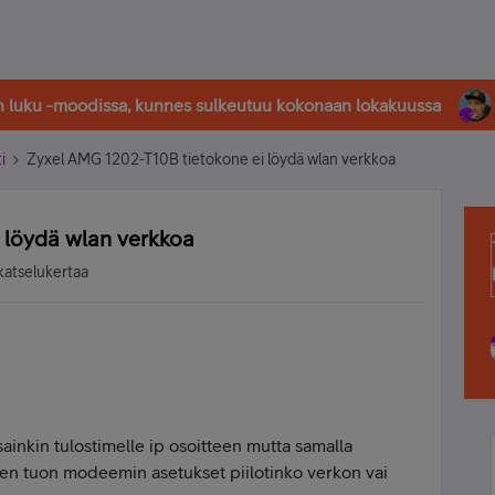
in luku -moodissa, kunnes sulkeutuu kokonaan lokakuussa
i
Zyxel AMG 1202-T10B tietokone ei löydä wlan verkkoa
 löydä wlan verkkoa
katselukertaa
sainkin tulostimelle ip osoitteen mutta samalla
ten tuon modeemin asetukset piilotinko verkon vai