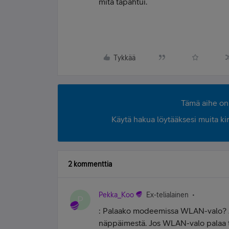
mitä tapahtui.
Tykkää
Tämä aihe on 
Käytä hakua löytääksesi muita kirjo
2 kommenttia
Pekka_Koo
Ex-telialainen
P
: Palaako modeemissa WLAN-valo? Jo
näppäimestä. Jos WLAN-valo palaa 