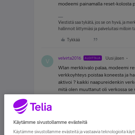
modeemi painamalla reset-kolosta p
Viestistä saa tykätä, jos se on hyvä, ja merka
hallinnoit liittymiäsi ja palveluitasi mill
Tykkää
velvirta2016
Uusi jäsen
ALOITTAJA
V
Wlan merkkivalo palaa, modeemi res
verkkoyhteys poistaa koneesta ja h
aktivoi ? kaikki naapureidenkin ver
mitä olen muuttanut oli verkossa se w
netissä näkyy eri salasana kuin mo
Tykkää
Käytämme sivustollamme evästeitä
Käytämme sivustollamme evästeitä ja vastaavia teknologioita kä