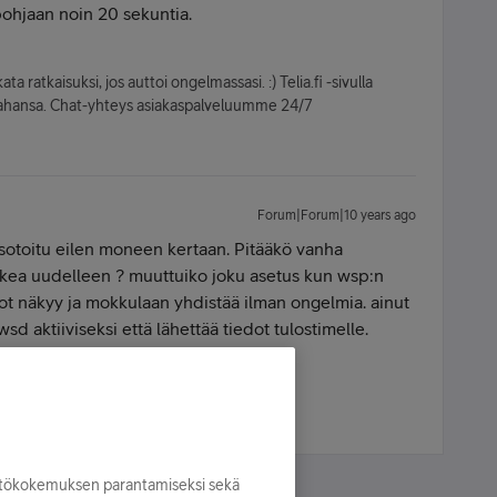
ohjaan noin 20 sekuntia.
ta ratkaisuksi, jos auttoi ongelmassasi. :) Telia.fi -sivulla
oin tahansa. Chat-yhteys asiakaspalveluumme 24/7
Forum|Forum|10 years ago
otoitu eilen moneen kertaan. Pitääkö vanha
akea uudelleen ? muuttuiko joku asetus kun wsp:n
kot näkyy ja mokkulaan yhdistää ilman ongelmia. ainut
sd aktiiviseksi että lähettää tiedot tulostimelle.
deemin pohjassa onko merkitystä?
yttökokemuksen parantamiseksi sekä