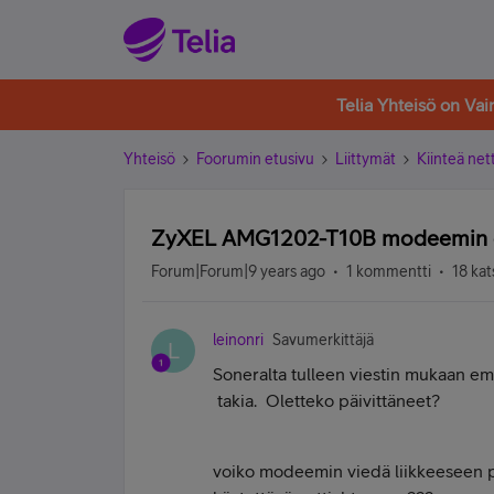
Telia Yhteisö on Va
Yhteisö
Foorumin etusivu
Liittymät
Kiinteä nett
ZyXEL AMG1202-T10B modeemin oh
Forum|Forum|9 years ago
1 kommentti
18 kat
leinonri
Savumerkittäjä
L
Soneralta tulleen viestin mukaan em
takia. Oletteko päivittäneet?
voiko modeemin viedä liikkeeseen päi