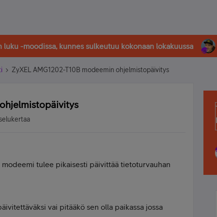
in luku -moodissa, kunnes sulkeutuu kokonaan lokakuussa
i
ZyXEL AMG1202-T10B modeemin ohjelmistopäivitys
jelmistopäivitys
selukertaa
 modeemi tulee pikaisesti päivittää tietoturvauhan
vitettäväksi vai pitääkö sen olla paikassa jossa