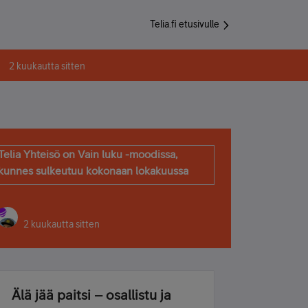
Telia.fi etusivulle
2 kuukautta sitten
Telia Yhteisö on Vain luku -moodissa,
kunnes sulkeutuu kokonaan lokakuussa
2 kuukautta sitten
Älä jää paitsi – osallistu ja