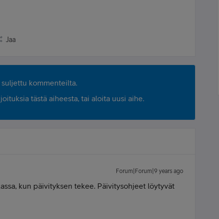
Jaa
suljettu kommenteilta.
ituksia tästä aiheesta, tai aloita uusi aihe.
Forum|Forum|9 years ago
assa, kun päivityksen tekee. Päivitysohjeet löytyvät