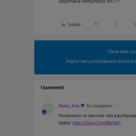
käytettävä nettiyhteys on???
Tykkää
Tämä aihe on 
Käytä hakua löytääksesi muita kirjo
1 kommentti
Pekka_Koo
Ex-telialainen
P
Modeemin ei tarvitse olla käyttöpaik
täältä:
http://bit.ly/2m0BvWP