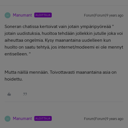
Manumant
ALOITTAJA
Forum|Forum|9 years ago
M
Soneran chatissa kertoivat vain jotain ympäripyöreää ''
jotain uudistuksia, huoltoa tehdään jollekkin jutulle joka voi
aiheuttaa ongelmia. Kysy maanantaina uudelleen kun
huolto on saatu tehtyä, jos internet/modeemi ei ole mennyt
entiselleen. ''
Mutta näillä mennään. Toivottavasti maanantaina asia on
hoidettu.
Manumant
ALOITTAJA
Forum|Forum|9 years ago
M