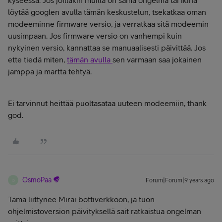
kyseessä. Jos joillakin muilla on sama ongelma tai ikinä
löytää googlen avulla tämän keskustelun, tsekatkaa oman
modeeminne firmware versio, ja verratkaa sitä modeemin
uusimpaan. Jos firmware versio on vanhempi kuin
nykyinen versio, kannattaa se manuaalisesti päivittää. Jos
ette tiedä miten,
tämän avulla
sen varmaan saa jokainen
jamppa ja martta tehtyä.
Ei tarvinnut heittää puoltasataa uuteen modeemiin, thank
god.
OsmoPaa
Forum|Forum|9 years ago
O
Tämä liittynee Mirai bottiverkkoon, ja tuon
ohjelmistoversion päivityksellä sait ratkaistua ongelman