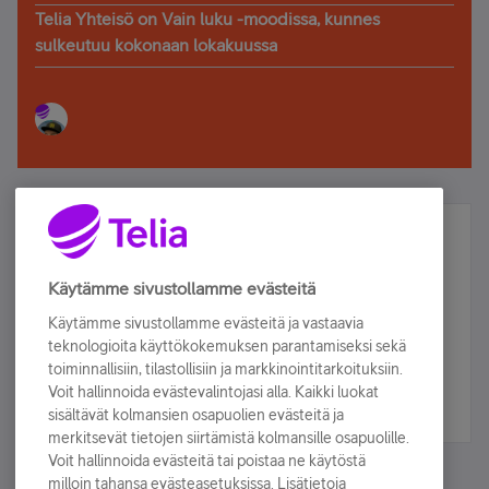
Telia Yhteisö on Vain luku -moodissa, kunnes
sulkeutuu kokonaan lokakuussa
Älä jää paitsi – osallistu ja voita!
Tilaa Telian uutiskirje ja olet mukana arvonnassa.
Käytämme sivustollamme evästeitä
Samalla saat parhaat asiakasedut suoraan
Käytämme sivustollamme evästeitä ja vastaavia
sähköpostiisi.
teknologioita käyttökokemuksen parantamiseksi sekä
toiminnallisiin, tilastollisiin ja markkinointitarkoituksiin.
Voit hallinnoida evästevalintojasi alla. Kaikki luokat
Tilaa nyt
sisältävät kolmansien osapuolien evästeitä ja
merkitsevät tietojen siirtämistä kolmansille osapuolille.
Voit hallinnoida evästeitä tai poistaa ne käytöstä
milloin tahansa evästeasetuksissa. Lisätietoja