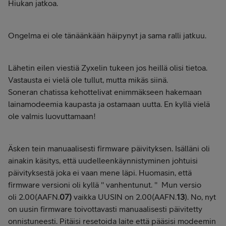
Hiukan jatkoa.
Ongelma ei ole tänäänkään häipynyt ja sama ralli jatkuu.
Lähetin eilen viestiä Zyxelin tukeen jos heillä olisi tietoa.
Vastausta ei vielä ole tullut, mutta mikäs siinä.
Soneran chatissa kehottelivat enimmäkseen hakemaan
lainamodeemia kaupasta ja ostamaan uutta. En kyllä vielä
ole valmis luovuttamaan!
Äsken tein manuaalisesti firmware päivityksen. Isälläni oli
ainakin käsitys, että uudelleenkäynnistyminen johtuisi
päivityksestä joka ei vaan mene läpi. Huomasin, että
firmware versioni oli kyllä '' vanhentunut. '' Mun versio
oli
2.00(AAFN.
07)
vaikka UUSIN on 2.00(AAFN.
13
). No, nyt
on uusin firmware toivottavasti manuaalisesti päivitetty
onnistuneesti. Pitäisi resetoida laite että pääsisi modeemin