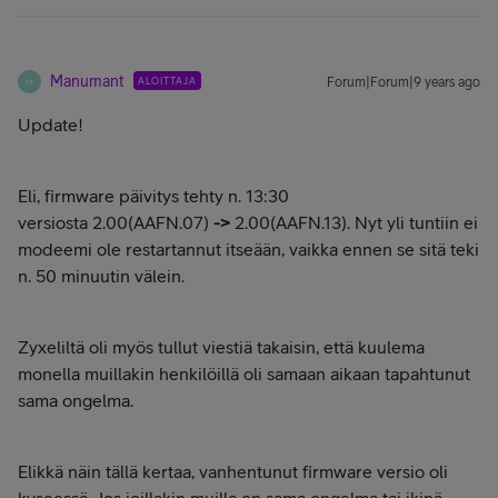
Manumant
ALOITTAJA
Forum|Forum|9 years ago
M
Update!
Eli, firmware päivitys tehty n. 13:30
versiosta
2.00(AAFN.
07)
->
2.00(AAFN.13). Nyt yli tuntiin ei
modeemi ole restartannut itseään, vaikka ennen se sitä teki
n. 50 minuutin välein.
Zyxeliltä oli myös tullut viestiä takaisin, että kuulema
monella muillakin henkilöillä oli samaan aikaan tapahtunut
sama ongelma.
Elikkä näin tällä kertaa, vanhentunut firmware versio oli