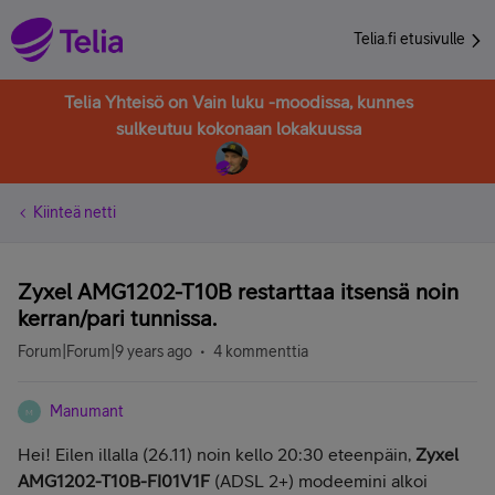
Telia.fi etusivulle
Telia Yhteisö on Vain luku -moodissa, kunnes
sulkeutuu kokonaan lokakuussa
Kiinteä netti
Zyxel AMG1202-T10B restarttaa itsensä noin
kerran/pari tunnissa.
Forum|Forum|9 years ago
4 kommenttia
Manumant
M
Hei! Eilen illalla (26.11) noin kello 20:30 eteenpäin,
Zyxel
AMG1202-T10B-FI01V1F
(ADSL 2+)
modeemini alkoi