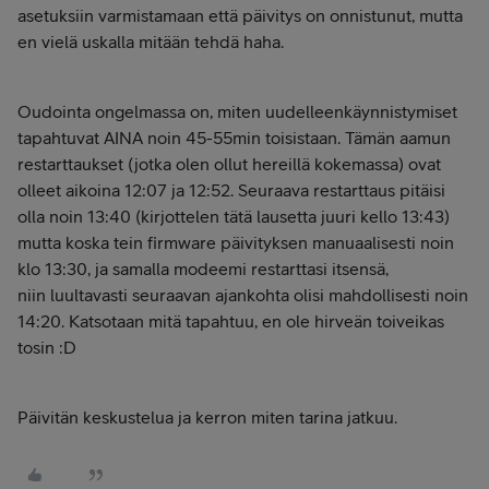
asetuksiin varmistamaan että päivitys on onnistunut, mutta
en vielä uskalla mitään tehdä haha.
Oudointa ongelmassa on, miten uudelleenkäynnistymiset
tapahtuvat AINA noin 45-55min toisistaan. Tämän aamun
restarttaukset (jotka olen ollut hereillä kokemassa) ovat
olleet aikoina 12:07 ja 12:52. Seuraava restarttaus pitäisi
olla noin 13:40 (kirjottelen tätä lausetta juuri kello 13:43)
mutta koska tein firmware päivityksen manuaalisesti noin
klo 13:30, ja samalla modeemi restarttasi itsensä,
niin luultavasti seuraavan ajankohta olisi mahdollisesti noin
14:20. Katsotaan mitä tapahtuu, en ole hirveän toiveikas
tosin :D
Päivitän keskustelua ja kerron miten tarina jatkuu.