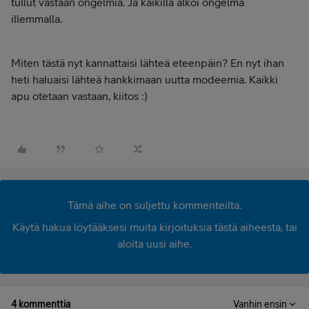
tullut vastaan ongelmia. Ja kaikilla alkoi ongelma
illemmalla.
Miten tästä nyt kannattaisi lähteä eteenpäin? En nyt ihan
heti haluaisi lähteä hankkimaan uutta modeemia. Kaikki
apu otetaan vastaan, kiitos :)
Tämä aihe on suljettu kommenteilta.
Käytä hakua löytääksesi muita kirjoituksia tästä aiheesta, tai
aloita uusi aihe.
4 kommenttia
Vanhin ensin