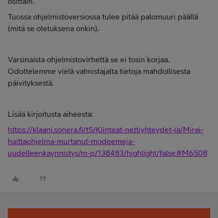
osittain.
Tuossa ohjelmistoversiossa tulee pitää palomuuri päällä
(mitä se oletuksena onkin).
Varsinaista ohjelmistovirhettä se ei tosin korjaa.
Odottelemme vielä valmistajalta tietoja mahdollisesta
päivityksestä.
Lisää kirjoitusta aiheesta:
https://klaani.sonera.fi/t5/Kiinteat-nettiyhteydet-ja/Mirai-
haittaohjelma-murtanut-modeemeja-
uudelleenkaynnistys/m-p/138483/highlight/false#M6508