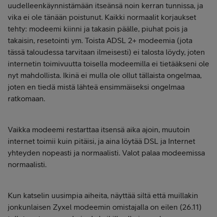
uudelleenkäynnistämään itseänsä noin kerran tunnissa, ja
vika ei ole tänään poistunut. Kaikki normaalit korjaukset
tehty: modeemi kiinni ja takasin päälle, piuhat pois ja
takaisin, resetointi ym. Toista ADSL 2+ modeemia (jota
tässä taloudessa tarvitaan ilmeisesti) ei talosta löydy, joten
internetin toimivuutta toisella modeemilla ei tietääkseni ole
nyt mahdollista. Ikinä ei mulla ole ollut tällaista ongelmaa,
joten en tiedä mistä lähteä ensimmäiseksi ongelmaa
ratkomaan.
Vaikka modeemi restarttaa itsensä aika ajoin, muutoin
internet toimii kuin pitäisi, ja aina löytää DSL ja Internet
yhteyden nopeasti ja normaalisti. Valot palaa modeemissa
normaalisti.
Kun katselin uusimpia aiheita, näyttää siltä että muillakin
jonkunlaisen Zyxel modeemin omistajalla on eilen (26.11)