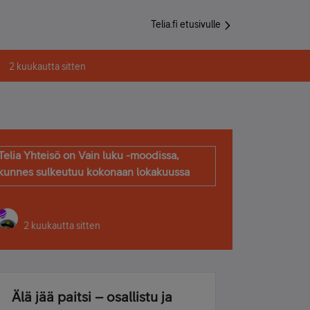
Telia.fi etusivulle
2 kuukautta sitten
Telia Yhteisö on Vain luku -moodissa,
kunnes sulkeutuu kokonaan lokakuussa
2 kuukautta sitten
Älä jää paitsi – osallistu ja