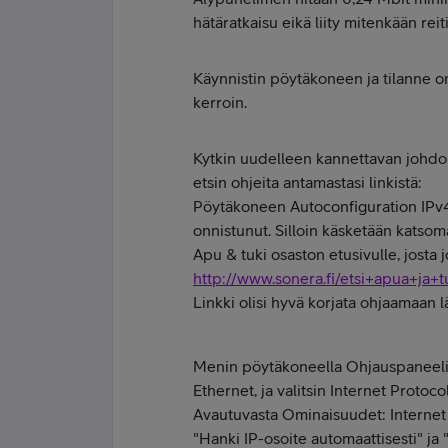
hätäratkaisu eikä liity mitenkään re
Käynnistin pöytäkoneen ja tilanne on 
kerroin.
Kytkin uudelleen kannettavan johdolla
etsin ohjeita antamastasi linkistä:
Pöytäkoneen Autoconfiguration IPv4
onnistunut. Silloin käsketään katsom
Apu & tuki osaston etusivulle, josta 
http://www.sonera.fi/etsi+apua+ja+
Linkki olisi hyvä korjata ohjaamaan
Menin pöytäkoneella Ohjauspaneeli 
Ethernet, ja valitsin Internet Protoc
Avautuvasta Ominaisuudet: Internet P
"Hanki IP-osoite automaattisesti" ja