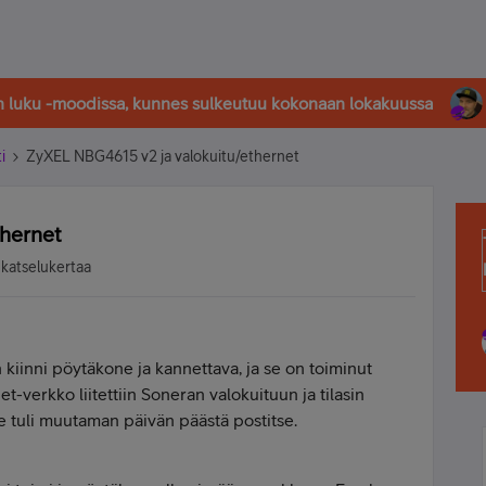
in luku -moodissa, kunnes sulkeutuu kokonaan lokakuussa
i
ZyXEL NBG4615 v2 ja valokuitu/ethernet
hernet
 katselukertaa
iinni pöytäkone ja kannettava, ja se on toiminut
et-verkko liitettiin Soneran valokuituun ja tilasin
e tuli muutaman päivän päästä postitse.