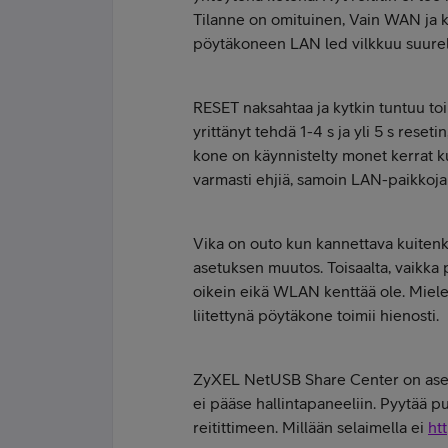
Tilanne on omituinen, Vain WAN ja k
pöytäkoneen LAN led vilkkuu suurel
RESET naksahtaa ja kytkin tuntuu toim
yrittänyt tehdä 1-4 s ja yli 5 s reset
kone on käynnistelty monet kerrat ku
varmasti ehjiä, samoin LAN-paikkoja
Vika on outo kun kannettava kuitenki
asetuksen muutos. Toisaalta, vaikka p
oikein eikä WLAN kenttää ole. Mieles
liitettynä pöytäkone toimii hienosti.
ZyXEL NetUSB Share Center on asen
ei pääse hallintapaneeliin. Pyytää p
reitittimeen. Millään selaimella ei
htt