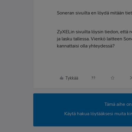
Soneran sivuilta en löydä mitään tieto
ZyXELin sivuilta löysin tiedon, että 
ja lasku tallessa. Vienkö laitteen So
kannattaisi olla yhteydessä?
Tykkää
Tämä aihe on 
Käytä hakua löytääksesi muita kirjo