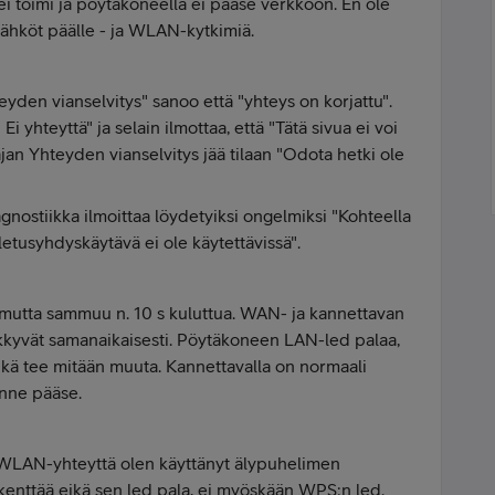
i toimi ja pöytäkoneella ei pääse verkkoon. En ole
sähköt päälle - ja WLAN-kytkimiä.
den vianselvitys" sanoo että "yhteys on korjattu".
 Ei yhteyttä" ja selain ilmottaa, että "Tätä sivua ei voi
an Yhteyden vianselvitys jää tilaan "Odota hetki ole
ostiikka ilmoittaa löydetyiksi ongelmiksi "Kohteella
Oletusyhdyskäytävä ei ole käytettävissä".
 mutta sammuu n. 10 s kuluttua. WAN- ja kannettavan
älkkyvät samanaikaisesti. Pöytäkoneen LAN-led palaa,
eikä tee mitään muuta. Kannettavalla on normaali
inne pääse.
ja WLAN-yhteyttä olen käyttänyt älypuhelimen
e kenttää eikä sen led pala, ei myöskään WPS:n led.