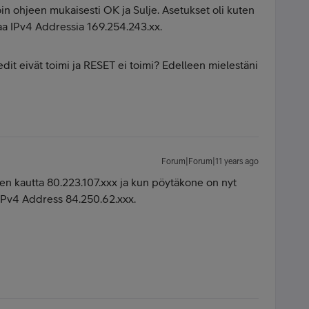
noin ohjeen mukaisesti OK ja Sulje. Asetukset oli kuten
taa
IPv4 Addressia 169.254.243.xx
.
edit eivät toimi ja RESET ei toimi? Edelleen mielestäni
Forum|Forum|11 years ago
men kautta 80.223.107.xxx ja kun pöytäkone on nyt
 IPv4 Address 84.250.62.xxx.