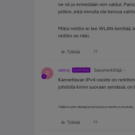
ne oli jo ennestään niin valitut. Pai
pitikin, eikä minulla ole keinoa vaih
Miksi reititin ei tee WLAN-kenttää, l
reititin on rikki.
Tykkää
raimoj
Savumerkittäjä
ALOITTAJA
R
Kannettavan IPv4-osoite on reititti
johdolla kiinni suoraan seinässä, on
.
Täällä on jokin aikaraja jonka kuluessa viestiä voi muokata
Tykkää