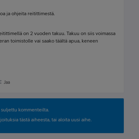
a ja ohjeita reitittimestä.
reitittimellä on 2 vuoden takuu. Takuu on siis voimassa
neran toimistolle vai saako täältä apua, keneen
Jaa
suljettu kommenteilta.
ituksia tästä aiheesta, tai aloita uusi aihe.