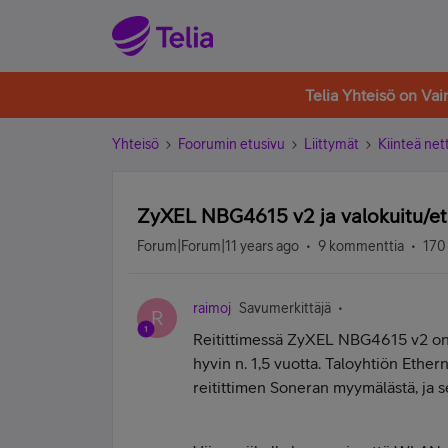
Telia Yhteisö on Va
Yhteisö
Foorumin etusivu
Liittymät
Kiinteä nett
ZyXEL NBG4615 v2 ja valokuitu/et
Forum|Forum|11 years ago
9 kommenttia
170
raimoj
Savumerkittäjä
R
Reitittimessä ZyXEL NBG4615 v2 on k
hyvin n. 1,5 vuotta. Taloyhtiön Ethern
reitittimen Soneran myymälästä, ja s