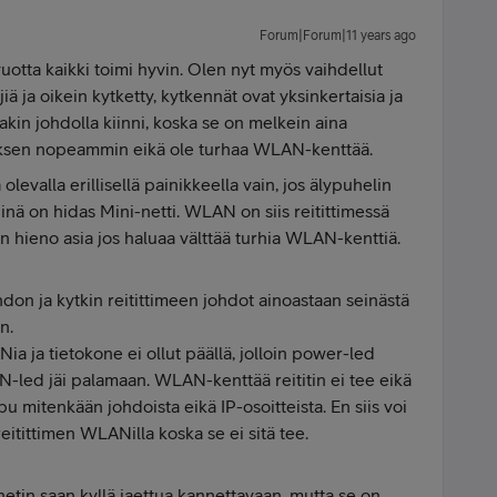
Forum|Forum|11 years ago
vuotta kaikki toimi hyvin. Olen nyt myös vaihdellut
iä ja oikein kytketty, kytkennät ovat yksinkertaisia ja
kin johdolla kiinni, koska se on melkein aina
stuksen nopeammin eikä ole turhaa WLAN-kenttää.
evalla erillisellä painikkeella vain, jos älypuhelin
iinä on hidas Mini-netti. WLAN on siis reitittimessä
on hieno asia jos haluaa välttää turhia WLAN-kenttiä.
hdon ja kytkin reitittimeen johdot ainoastaan seinästä
n.
ia ja tietokone ei ollut päällä, jolloin power-led
N-led jäi palamaan. WLAN-kenttää reititin ei tee eikä
pu mitenkään johdoista eikä IP-osoitteista. En siis voi
eitittimen WLANilla koska se ei sitä tee.
etin saan kyllä jaettua kannettavaan, mutta se on