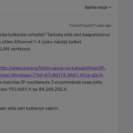
Vanhin ensin
Forum|Forum|11 years ago
ista kytkentä virhettä? Tarkista että olet kaapeloinnut
a sitten Ethernet 1-4 (joku näistä) kytket
WLAN verkkoon.
http://www.sonera.fi/etsi+apua+ja+tukea/ohjeet/IP-
taminen-Windows-7?id=47c8d174-8461-41ce-a3c4-
 mainitse IP-osoitteesta 3 ensimmäistä osaa jotta
iksi 192.168.1.X tai 84.248.250.X.
aan että olet kytkenyt väärin.