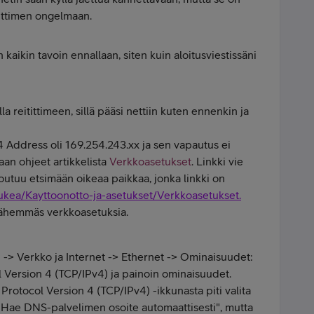
itittimen ongelmaan.
kaikin tavoin ennallaan, siten kuin aloitusviestissäni
 reitittimeen, sillä pääsi nettiin kuten ennenkin ja
 Address oli 169.254.243.xx ja sen vapautus ei
aan ohjeet artikkelista
Verkkoasetukset
. Linkki vie
joutuu etsimään oikeaa paikkaa, jonka linkki on
tukea/Kayttoonotto-ja-asetukset/Verkkoasetukset.
 lähemmäs verkkoasetuksia.
-> Verkko ja Internet -> Ethernet -> Ominaisuudet:
ol Version 4 (TCP/IPv4) ja painoin ominaisuudet.
rotocol Version 4 (TCP/IPv4) -ikkunasta piti valita
 "Hae DNS-palvelimen osoite automaattisesti", mutta