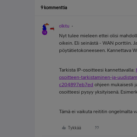
9 kommenttia
olkitu
Nyt tulee mieleen ettei olisi mahdoll
oikein. Eli seinästä - WAN porttiin. J
pöytätietokoneeseen. Kannettava 
Tarkista IP-osoitteesi kannettavalla:
osoitteen-tarkistaminen-ja-uudis
c204897eb7ed
ohjeen mukaisesti ja
osoitteesi pysyy yksityisenä. Esimerk
Tämä ei vaikuta reititin ongelmalta v
Tykkää