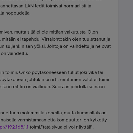
annettavan LAN ledit toimivat normaalisti ja
la nopeudella.
ivan, mutta sillä ei ole mitään vaikutusta. Olen
in, mitään ei tapahdu. Virtajohtoakin olen tuulettanut ja
n suljenkin sen yöksi. Johtoja on vaihdeltu ja ne ovat
 on vaihdeltu.
n toimii. Onko pöytäkoneeseen tullut joki vika tai
öytäkoneen johtokin on irti, reitittimen valot ei toimi
täni reititin on viallinen. Suoraan johdolla seinään
nettuna molemmilla koneilla, mutta kummallakaan
unaisella varmistamaan että kompuutteri on kytketty
p://192.168.1.1
toimi,"tätä sivua ei voi näyttää".