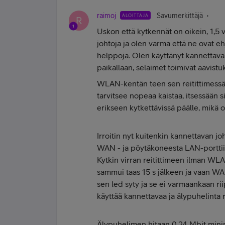
raimoj
Savumerkittäjä
ALOITTAJA
R
Uskon että kytkennät on oikein, 1,5 
johtoja ja olen varma että ne ovat ehj
helppoja. Olen käyttänyt kannettavaa
paikallaan, selaimet toimivat aavi
WLAN-kentän teen sen reitittimessä ol
tarvitsee nopeaa kaistaa, itsessään s
erikseen kytkettävissä päälle, mikä 
Irroitin nyt kuitenkin kannettavan jo
WAN - ja pöytäkoneesta LAN-porttii
Kytkin virran reitittimeen ilman WLAN
sammui taas 15 s jälkeen ja vaan WA
sen led syty ja se ei varmaankaan rii
käyttää kannettavaa ja älypuhelinta r
Älypuhelimen hitaan 0,24 Mbit minin