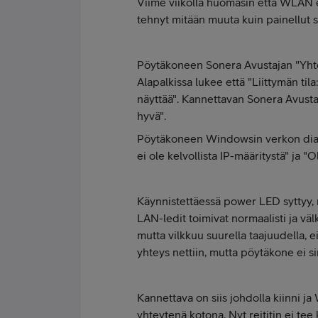
Viime viikolla huomasin että WLAN e
tehnyt mitään muuta kuin painellut 
Pöytäkoneen Sonera Avustajan "Yhtey
Alapalkissa lukee että "Liittymän tila:
näyttää". Kannettavan Sonera Avustaj
hyvä".
Pöytäkoneen Windowsin verkon diagn
ei ole kelvollista IP-määritystä" ja "
Käynnistettäessä power LED syttyy,
LAN-ledit toimivat normaalisti ja v
mutta vilkkuu suurella taajuudella, 
yhteys nettiin, mutta pöytäkone ei s
Kannettava on siis johdolla kiinni 
yhteytenä kotona. Nyt reititin ei te