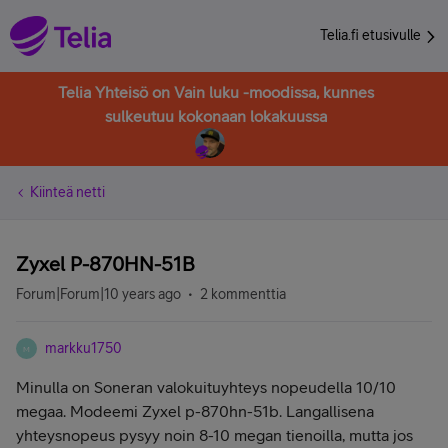
Telia.fi etusivulle
Telia Yhteisö on Vain luku -moodissa, kunnes
sulkeutuu kokonaan lokakuussa
Kiinteä netti
Zyxel P-870HN-51B
Forum|Forum|10 years ago
2 kommenttia
markku1750
M
Minulla on Soneran valokuituyhteys nopeudella 10/10
megaa. Modeemi Zyxel p-870hn-51b. Langallisena
yhteysnopeus pysyy noin 8-10 megan tienoilla, mutta jos