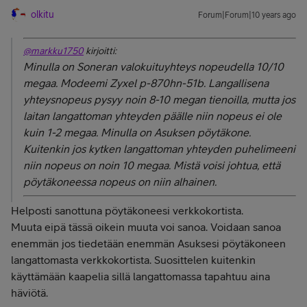
olkitu
Forum|Forum|10 years ago
@markku1750
kirjoitti:
Minulla on Soneran valokuituyhteys nopeudella 10/10
megaa. Modeemi Zyxel p-870hn-51b. Langallisena
yhteysnopeus pysyy noin 8-10 megan tienoilla, mutta jos
laitan langattoman yhteyden päälle niin nopeus ei ole
kuin 1-2 megaa. Minulla on Asuksen pöytäkone.
Kuitenkin jos kytken langattoman yhteyden puhelimeeni
niin nopeus on noin 10 megaa. Mistä voisi johtua, että
pöytäkoneessa nopeus on niin alhainen.
Helposti sanottuna pöytäkoneesi verkkokortista.
Muuta eipä tässä oikein muuta voi sanoa. Voidaan sanoa
enemmän jos tiedetään enemmän Asuksesi pöytäkoneen
langattomasta verkkokortista. Suosittelen kuitenkin
käyttämään kaapelia sillä langattomassa tapahtuu aina
häviötä.