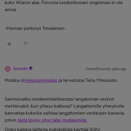
koko Wlanin alas. Forumia lueskellessani ongelmasi ei ole
ainoa.
-Hieman pettynyt Telialainen-
AnneAn
Forum|Forum|6 years ago
A
Moikka
@HelsinginHeikki
ja tervetuloa Telia Yhteisöön.
Sammuvatko modeemilaitteestasi langatoman verkon
merkkivalot, kun yhteys katkeaa? Langattomille yhteyksille
kannattaa kokeilla vaihtaa langattomien verkkojen kanavia,
johon
tästä löytyy ohje tälle modeemille.
Onko kaikkia laitteita mahdollista käyttää 5Ghz