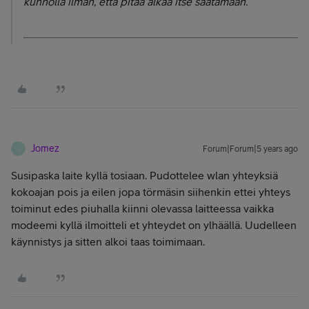
kunnolla ilman, että pitää alkaa itse säätämään.
Jomez
Forum|Forum|5 years ago
J
Susipaska laite kyllä tosiaan. Pudottelee wlan yhteyksiä
kokoajan pois ja eilen jopa törmäsin siihenkin ettei yhteys
toiminut edes piuhalla kiinni olevassa laitteessa vaikka
modeemi kyllä ilmoitteli et yhteydet on ylhäällä. Uudelleen
käynnistys ja sitten alkoi taas toimimaan.