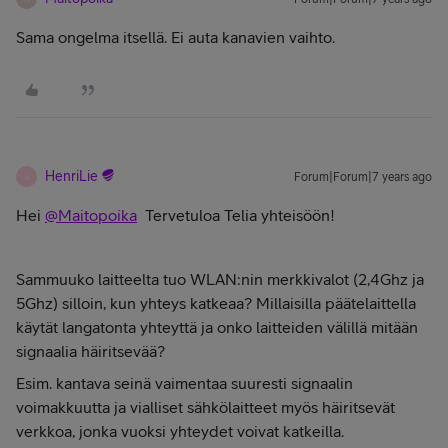
Sama ongelma itsellä. Ei auta kanavien vaihto.
HenriLie
Forum|Forum|7 years ago
H
Hei
@Maitopoika
Tervetuloa Telia yhteisöön!
Sammuuko laitteelta tuo WLAN:nin merkkivalot (2,4Ghz ja
5Ghz) silloin, kun yhteys katkeaa? Millaisilla päätelaittella
käytät langatonta yhteyttä ja onko laitteiden välillä mitään
signaalia häiritsevää?
Esim. kantava seinä vaimentaa suuresti signaalin
voimakkuutta ja vialliset sähkölaitteet myös häiritsevät
verkkoa, jonka vuoksi yhteydet voivat katkeilla.