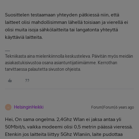
Suosittelen testaamaan yhteyden pätkiessä niin, että
laitteet olisi mahdollisimman lähellä toisiaan ja vierellä ei
olisi muita isoja sähkölaitteita tai langatonta yhteyttä
käyttäviä laitteita.
Tekniikasta aina mielenkiinnolla keskusteleva. Päivitän myös meidän
asiakastukisivustoa osana asiantuntijatiimiämme. Kerrothan
tarvittaessa palautetta sivuston ohjeista.
HelsinginHeikki
Forum|Forum|6 years ago
H
Hei, On sama ongelma. 2,4Ghz Wlan ei jaksa antaa yli
50Mbit/s, vaikka modeemi olisi 0,5 metrin päässä vieressä.
Etenkin jos laitteita liittyy 5Ghz Wlaniin, laite pudottaa