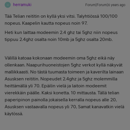
herramuki
Forum|Forum|6 years ago
H
Tää Telian reititin on kyllä yksi vitsi. Talyhtiössä 100/100
nopeus. Kaapelin kautta nopeus noin 97.
Heti kun laittaa modeemin 2.4 ghz tai 5ghz niin nopeus
tippuu 2.4ghz osalta noin 10mb ja 5ghz osalta 20mb.
Välillä katoaa kokonaan modeemin oma 5ghz eikä näy
ollenkaan. Naapurihuoneistojen 5ghz verkot kyllä näkyvät
mallikkaasti. No tästä tuumasta toimeen ja kaverilta lainaan
Asusksen reititin. Nopeudet 2.4ghz ja 5ghz molemmilla
heittämällä yli 70. Epäilin vielä ja laitoin modeemit
vierekkäin päälle. Kaksi konetta. 10 mittausta. Tällä telian
paperipinon painolla jokaisella kerralla nopeus alle 20,
Asusksen vastaavalla nopeus yli 70, Samat kanavatkin vielä
käytössä.