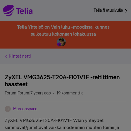
Telia.fi etusivulle
Telia Yhteisö on Vain luku -moodissa, kunnes
sulkeutuu kokonaan lokakuussa
Kiinteä netti
ZyXEL VMG3625-T20A-FI01V1F -reitittimen
haasteet
Forum|Forum|7 years ago
19 kommenttia
Marconspace
M
ZyXEL VMG3625-T20A-FI01V1F Wlan yhteydet
sammuvat/jumittavat vaikka modeemin muuten toimii ja