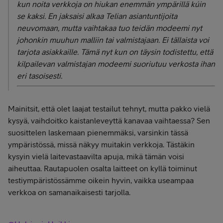
kun noita verkkoja on hiukan enemmän ympärillä kúin
se kaksi. En jaksaisi alkaa Telian asiantuntijoita
neuvomaan, mutta vaihtakaa tuo teidän modeemi nyt
johonkin muuhun malliin tai valmistajaan. Ei tällaista voi
tarjota asiakkaille. Tämä nyt kun on täysin todistettu, että
kilpailevan valmistajan modeemi suoriutuu verkosta ihan
eri tasoisesti.
Mainitsit, että olet laajat testailut tehnyt, mutta pakko vielä
kysyä, vaihdoitko kaistanleveyttä kanavaa vaihtaessa? Sen
suosittelen laskemaan pienemmäksi, varsinkin tässä
ympäristössä, missä näkyy muitakin verkkoja. Tästäkin
kysyin vielä laitevastaavilta apuja, mikä tämän voisi
aiheuttaa. Rautapuolen osalta laitteet on kyllä toiminut
testiympäristössämme oikein hyvin, vaikka useampaa
verkkoa on samanaikaisesti tarjolla.