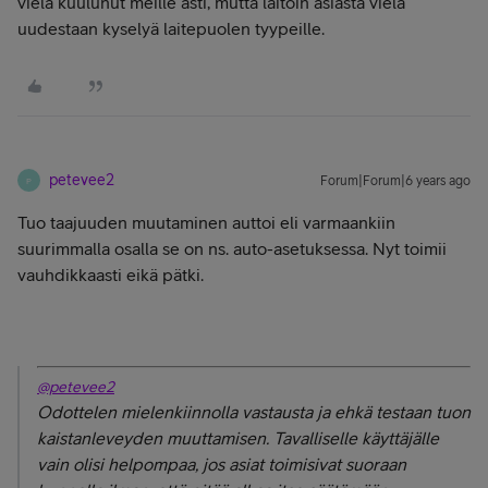
vielä kuulunut meille asti, mutta laitoin asiasta vielä
uudestaan kyselyä laitepuolen tyypeille.
petevee2
Forum|Forum|6 years ago
P
Tuo taajuuden muutaminen auttoi eli varmaankiin
suurimmalla osalla se on ns. auto-asetuksessa. Nyt toimii
vauhdikkaasti eikä pätki.
@petevee2
Odottelen mielenkiinnolla vastausta ja ehkä testaan tuon
kaistanleveyden muuttamisen. Tavalliselle käyttäjälle
vain olisi helpompaa, jos asiat toimisivat suoraan