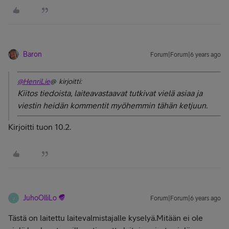
Baron
Forum|Forum|6 years ago
@HenriLie
@ kirjoitti:
Kiitos tiedoista, laiteavastaavat tutkivat vielä asiaa ja
viestin heidän kommentit myöhemmin tähän ketjuun.
Kirjoitti tuon 10.2.
JuhoOlliLo
Forum|Forum|6 years ago
J
Tästä on laitettu laitevalmistajalle kyselyä.Mitään ei ole