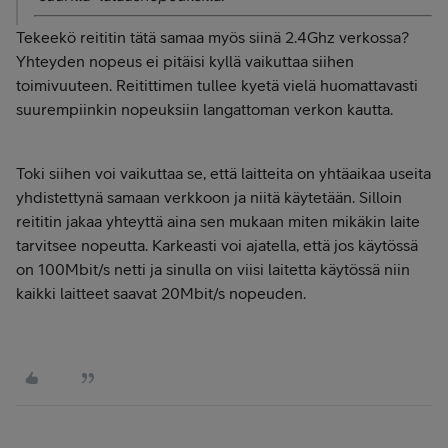
Tekeekö reititin tätä samaa myös siinä 2.4Ghz verkossa?
Yhteyden nopeus ei pitäisi kyllä vaikuttaa siihen
toimivuuteen. Reitittimen tullee kyetä vielä huomattavasti
suurempiinkin nopeuksiin langattoman verkon kautta.
Toki siihen voi vaikuttaa se, että laitteita on yhtäaikaa useita
yhdistettynä samaan verkkoon ja niitä käytetään. Silloin
reititin jakaa yhteyttä aina sen mukaan miten mikäkin laite
tarvitsee nopeutta. Karkeasti voi ajatella, että jos käytössä
on 100Mbit/s netti ja sinulla on viisi laitetta käytössä niin
kaikki laitteet saavat 20Mbit/s nopeuden.