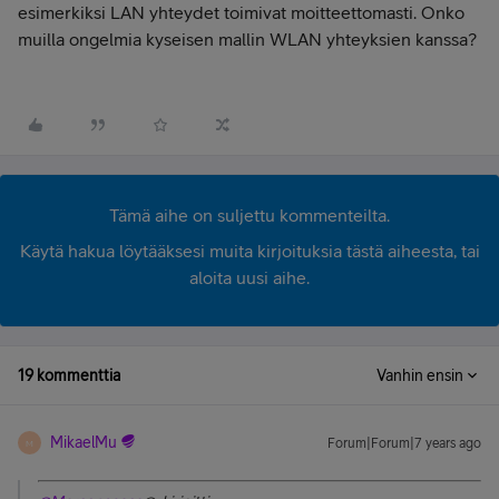
esimerkiksi LAN yhteydet toimivat moitteettomasti. Onko
muilla ongelmia kyseisen mallin WLAN yhteyksien kanssa?
Tämä aihe on suljettu kommenteilta.
Käytä hakua löytääksesi muita kirjoituksia tästä aiheesta, tai
aloita uusi aihe.
19 kommenttia
Vanhin ensin
MikaelMu
Forum|Forum|7 years ago
M