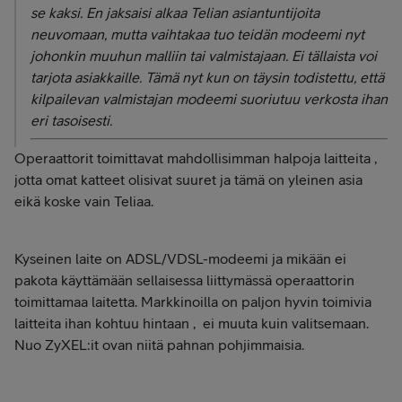
se kaksi. En jaksaisi alkaa Telian asiantuntijoita
neuvomaan, mutta vaihtakaa tuo teidän modeemi nyt
johonkin muuhun malliin tai valmistajaan. Ei tällaista voi
tarjota asiakkaille. Tämä nyt kun on täysin todistettu, että
kilpailevan valmistajan modeemi suoriutuu verkosta ihan
eri tasoisesti.
Operaattorit toimittavat mahdollisimman halpoja laitteita ,
jotta omat katteet olisivat suuret ja tämä on yleinen asia
eikä koske vain Teliaa.
Kyseinen laite on ADSL/VDSL-modeemi ja mikään ei
pakota käyttämään sellaisessa liittymässä operaattorin
toimittamaa laitetta. Markkinoilla on paljon hyvin toimivia
laitteita ihan kohtuu hintaan , ei muuta kuin valitsemaan.
Nuo ZyXEL:it ovan niitä pahnan pohjimmaisia.