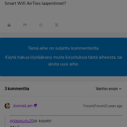
Smart Wifi AirTies laajentimet?
Tämä aihe on suljettu kommenteilta.
Käytä hakua löytääksesi muita kirjoituksia tästä aiheesta, tai
aloita uusi aihe.
3 kommenttia
Vanhin ensin
JoonasLam
Forum|Forum|5 years ago
@Valokuitu20
@ kirjoitti: