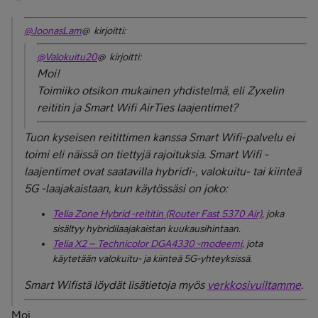
@JoonasLam
@ kirjoitti:
@Valokuitu20
@ kirjoitti:
Moi!
Toimiiko otsikon mukainen yhdistelmä, eli Zyxelin
reititin ja Smart Wifi AirTies laajentimet?
Tuon kyseisen reitittimen kanssa Smart Wifi-palvelu ei
toimi eli näissä on tiettyjä rajoituksia.
Smart Wifi -
laajentimet ovat saatavilla hybridi-, valokuitu- tai kiinteä
5G -laajakaistaan, kun käytössäsi on joko:
Telia Zone Hybrid -reititin (Router Fast 5370 Air)
, joka
sisältyy hybridilaajakaistan kuukausihintaan.
Telia X2 – Technicolor DGA4330 -modeemi
, jota
käytetään valokuitu- ja kiinteä 5G-yhteyksissä.
Smart Wifistä löydät lisätietoja myös
verkkosivuiltamme
.
Moi