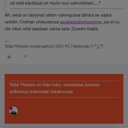
oli että käytössä on myös nuo vahvistimet......?
Äh, sielä on täytynyt sitten vahingossa lähteä se väärä
reititin. Oothan yhteydessä
asiakaspalveluumme
, jos et jo
ole ollut, että saadaan oikea laite Zyxelin tilalle.
Telia Yhteisön moderaattori | iOS | PC | Nintendo | ( ͡° ͜ʖ ͡°)
Telia Yhteisö on Vain luku -moodissa, kunnes
sulkeutuu kokonaan lokakuussa