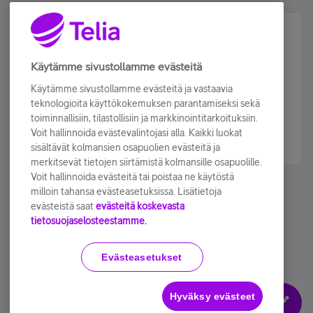
Älä jää paitsi – osallistu ja voita!
Tilaa Telian uutiskirje ja olet mukana arvonnassa.
Käytämme sivustollamme evästeitä
Samalla saat parhaat asiakasedut suoraan
Käytämme sivustollamme evästeitä ja vastaavia
sähköpostiisi.
teknologioita käyttökokemuksen parantamiseksi sekä
toiminnallisiin, tilastollisiin ja markkinointitarkoituksiin.
Voit hallinnoida evästevalintojasi alla. Kaikki luokat
Tilaa nyt
sisältävät kolmansien osapuolien evästeitä ja
merkitsevät tietojen siirtämistä kolmansille osapuolille.
Voit hallinnoida evästeitä tai poistaa ne käytöstä
milloin tahansa evästeasetuksissa. Lisätietoja
evästeistä saat
evästeitä koskevasta
tietosuojaselosteestamme.
Käyttöehdot
Accessibility statement
Evästeasetukset
Hyväksy evästeet
Evästeasetukset