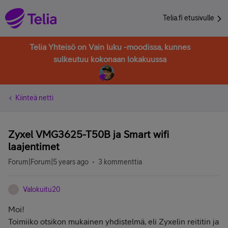
Telia.fi etusivulle
Telia Yhteisö on Vain luku -moodissa, kunnes
sulkeutuu kokonaan lokakuussa
Kiinteä netti
Zyxel VMG3625-T50B ja Smart wifi
laajentimet
Forum|Forum|5 years ago
3 kommenttia
Valokuitu20
V
Moi!
Toimiiko otsikon mukainen yhdistelmä, eli Zyxelin reititin ja