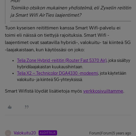
Moi!
Toimiiko otsikon mukainen yhdistelmä, eli Zyxelin reititin
ja Smart Wifi AirTies laajentimet?
Tuon kyseisen reitittimen kanssa Smart Wifi-palvelu ei
toimi eli näissä on tiettyjä rajoituksia.
Smart Wifi -
laajentimet ovat saatavilla hybridi-, valokuitu- tai kiinteä 5G
-laajakaistaan, kun käytössäsi on joko:
Telia Zone Hybrid -reititin (Router Fast 5370 Air)
, joka sisältyy
hybridilaajakaistan kuukausihintaan.
Telia X2 – Technicolor DGA4330 -modeemi
, jota käytetään
valokuitu- ja kiinteä 5G-yhteyksissä.
Smart Wifistä löydät lisätietoja myös
verkkosivuiltamme
.
Valokuitu20
ALOITTAJA
Forum|Forum|5 years ago
V