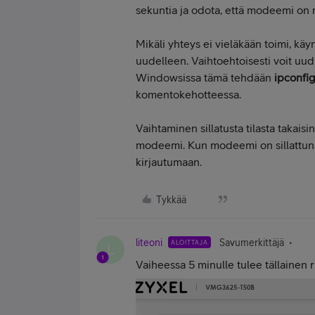
sekuntia ja odota, että modeemi on
Mikäli yhteys ei vieläkään toimi, käyn
uudelleen. Vaihtoehtoisesti voit uudis
Windowsissa tämä tehdään
ipconfig
komentokehotteessa.
Vaihtaminen sillatusta tilasta takaisi
modeemi.
Kun modeemi on sillattuna,
kirjautumaan.
Tykkää
liteoni
Savumerkittäjä
ALOITTAJA
L
Vaiheessa 5 minulle tulee tällainen 