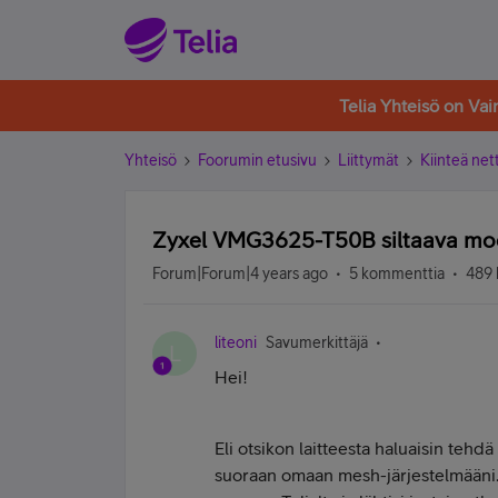
Telia Yhteisö on Va
Yhteisö
Foorumin etusivu
Liittymät
Kiinteä nett
Zyxel VMG3625-T50B siltaava mo
Forum|Forum|4 years ago
5 kommenttia
489 
liteoni
Savumerkittäjä
L
Hei!
Eli otsikon laitteesta haluaisin tehd
suoraan omaan mesh-järjestelmääni. E