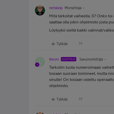
netskeip
Morsettaja
Mitä tarkoitat vaiheella .5? Onko to
saattaa olla jokin ohjelmisto josta puu
Löytyykö sieltä kaikki valinnat/vali
Tykkää
liteoni
Savumerkittäjä
ALOITTAJA
L
Tarkoitin tuota numeroimaasi vaihetta
tosiaan suoraan toimineet, mutta niid
sinulle! On tosiaan ostettu operaatt
ohjelmisto.
Tykkää