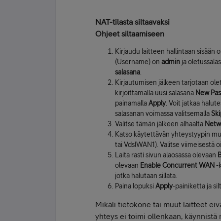
NAT-tilasta siltaavaksi
Ohjeet siltaamiseen
Kirjaudu laitteen hallintaan sisään 
(Username) on
admin
ja oletussala
salasana
.
Kirjautumisen jälkeen tarjotaan ole
kirjoittamalla uusi salasana
New Pas
painamalla
Apply
. Voit jatkaa halu
salasanan voimassa valitsemalla
Ski
Valitse tämän jälkeen alhaalta
Netw
Katso käytettävän yhteystyypin m
tai VdslWAN1). Valitse viimeisestä
Laita rasti sivun alaosassa olevaan
B
olevaan
Enable Concurrent WAN
-k
jotka halutaan sillata.
Paina lopuksi
Apply
-painiketta ja si
Mikäli tietokone tai muut laitteet eivä
yhteys ei toimi ollenkaan, käynnistä 