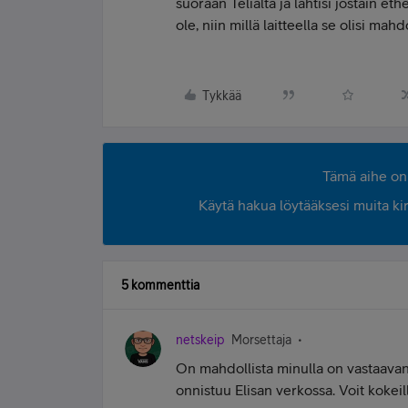
suoraan Telialta ja lähtisi jostain et
ole, niin millä laitteella se olisi mahd
Tykkää
Tämä aihe on 
Käytä hakua löytääksesi muita kirjo
5 kommenttia
netskeip
Morsettaja
On mahdollista minulla on vastaavanl
onnistuu Elisan verkossa. Voit kokeil