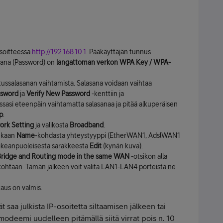
osoitteessa
http://192.168.10.1
. Pääkäyttäjän tunnus
sana (Password) on
langattoman verkon WPA Key / WPA-
tussalasanan vaihtamista. Salasana voidaan vaihtaa
sword
ja
Verify New Password
-kenttiin ja
tessasi eteenpäin vaihtamatta salasanaa ja pitää alkuperäisen
p
.
ork Setting
ja valikosta
Broadband
.
ukaan
Name
-kohdasta yhteystyyppi (EtherWAN1, AdslWAN1
 oikeanpuoleisesta sarakkeesta
Edit
(kynän kuva).
ridge and Routing mode in the same WAN
-otsikon alla
ohtaan. Tämän jälkeen voit valita LAN1-LAN4 porteista ne
ltaus on valmis.
t saa julkista IP-osoitetta siltaamisen jälkeen tai
modeemi uudelleen pitämällä siitä virrat pois n. 10