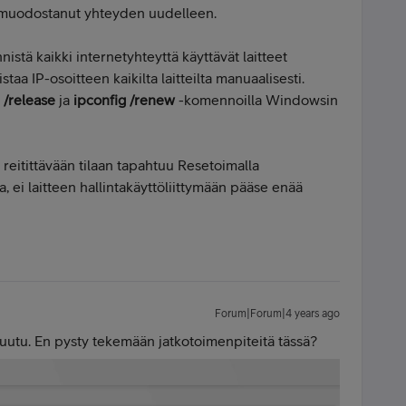
 muodostanut yhteyden uudelleen.
nistä kaikki internetyhteyttä käyttävät laitteet
taa IP-osoitteen kaikilta laitteilta manuaalisesti.
 /release
ja
ipconfig /renew
-komennoilla Windowsin
n reitittävään tilaan tapahtuu
Resetoimalla
 ei laitteen hallintakäyttöliittymään pääse enää
Forum|Forum|4 years ago
ruutu. En pysty tekemään jatkotoimenpiteitä tässä?