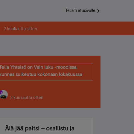
Telia.fi etusivulle
2 kuukautta sitten
Telia Yhteisö on Vain luku -moodissa,
kunnes sulkeutuu kokonaan lokakuussa
2 kuukautta sitten
Älä jää paitsi – osallistu ja