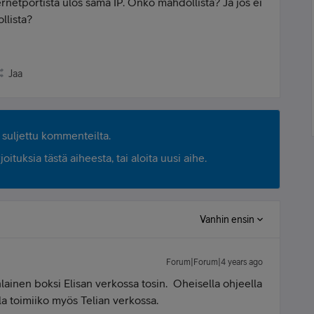
hernetportista ulos sama IP. Onko mahdollista? Ja jos ei
ollista?
Jaa
suljettu kommenteilta.
ituksia tästä aiheesta, tai aloita uusi aihe.
Vanhin ensin
Forum|Forum|4 years ago
ainen boksi Elisan verkossa tosin. Oheisella ohjeella
la toimiiko myös Telian verkossa.