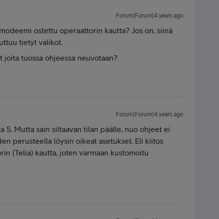
Forum|Forum|4 years ago
i modeemi ostettu operaattorin kautta? Jos on, siinä
ttuu tietyt valikot.
kot joita tuossa ohjeessa neuvotaan?
Forum|Forum|4 years ago
 5. Mutta sain siltaavan tilan päälle, nuo ohjeet ei
en perusteella löysin oikeat asetukset. Eli kiitos
orin (Telia) kautta, joten varmaan kustomoitu