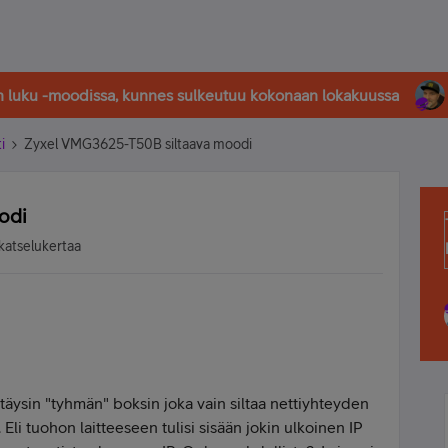
in luku -moodissa, kunnes sulkeutuu kokonaan lokakuussa
i
Zyxel VMG3625-T50B siltaava moodi
odi
katselukertaa
ä täysin "tyhmän" boksin joka vain siltaa nettiyhteyden
li tuohon laitteeseen tulisi sisään jokin ulkoinen IP