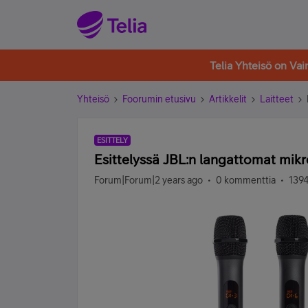
Telia Yhteisö on Va
Yhteisö
Foorumin etusivu
Artikkelit
Laitteet
ESITTELY
Esittelyssä JBL:n langattomat mikr
Forum|Forum|2 years ago
0 kommenttia
1394