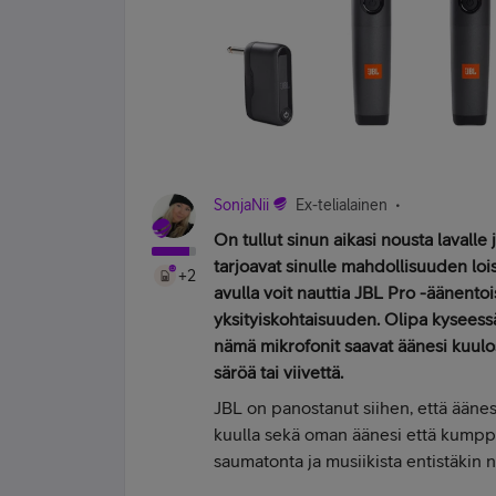
SonjaNii
Ex-telialainen
On tullut sinun aikasi nousta lavalle j
tarjoavat sinulle mahdollisuuden lois
+2
avulla voit nauttia JBL Pro -äänentoi
yksityiskohtaisuuden. Olipa kyseessä
nämä mikrofonit saavat äänesi kuul
säröä tai viivettä.
JBL on panostanut siihen, että äänesi
kuulla sekä oman äänesi että kumppa
saumatonta ja musiikista entistäkin 