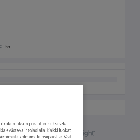
Jaa
yttökokemuksen parantamiseksi sekä
oida evästevalintojasi alla. Kaikki luokat
irtämistä kolmansille osapuolille. Voit