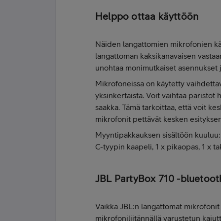
Helppo ottaa käyttöön
Näiden langattomien mikrofonien käyt
langattoman kaksikanavaisen vastaan
unohtaa monimutkaiset asennukset ja
Mikrofoneissa on käytetty vaihdettav
yksinkertaista. Voit vaihtaa paristot
saakka. Tämä tarkoittaa, että voit kes
mikrofonit pettävät kesken esityksen
Myyntipakkauksen sisältöön kuuluu: V
C-tyypin kaapeli, 1 x pikaopas, 1 x ta
JBL PartyBox 710 -bluetoot
Vaikka JBL:n langattomat mikrofonit
mikrofoniliitännällä varustetun kai