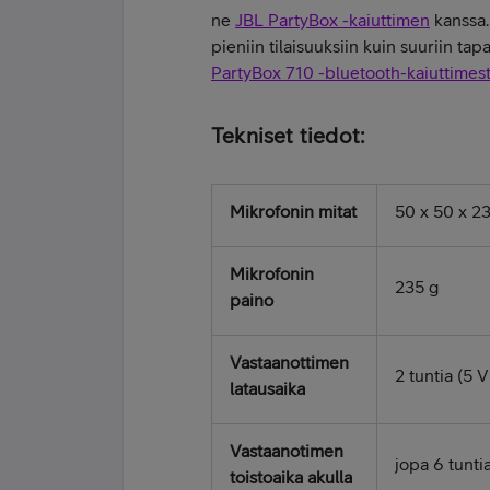
ne
JBL PartyBox -kaiuttimen
kanssa.
pieniin tilaisuuksiin kuin suuriin t
PartyBox 710 -bluetooth-kaiuttimest
Tekniset tiedot:
Mikrofonin mitat
50 x 50 x 
Mikrofonin
235 g
paino
Vastaanottimen
2 tuntia (5 V
latausaika
Vastaanotimen
jopa 6 tunti
toistoaika akulla