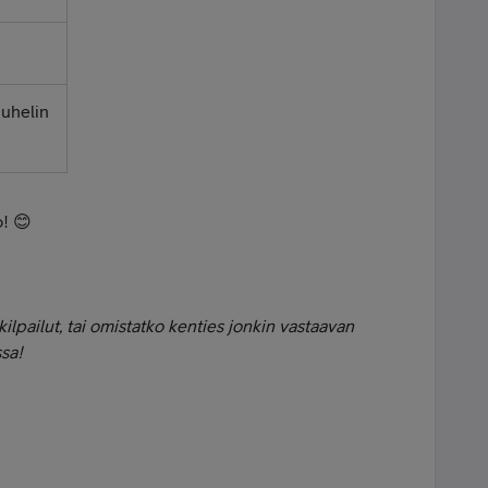
puhelin
o! 😊
kilpailut, tai omistatko kenties jonkin vastaavan
sa!