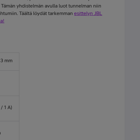
 Tämän yhdistelmän avulla luot tunnelman niin
apahtumiin. Täältä löydät tarkemman
esittelyn JBL
a!
233 mm
 / 1 A)
a