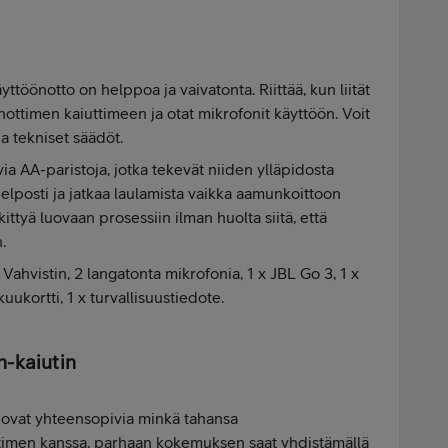
töönotto on helppoa ja vaivatonta. Riittää, kun liität
ottimen kaiuttimeen ja otat mikrofonit käyttöön. Voit
 tekniset säädöt.
ia AA-paristoja, jotka tekevät niiden ylläpidosta
 helposti ja jatkaa laulamista vaikka aamunkoittoon
kittyä luovaan prosessiin ilman huolta siitä, että
.
ahvistin, 2 langatonta mikrofonia, 1 x JBL Go 3, 1 x
kuukortti, 1 x turvallisuustiedote.
h-kaiutin
 ovat yhteensopivia minkä tahansa
uttimen kanssa, parhaan kokemuksen saat yhdistämällä