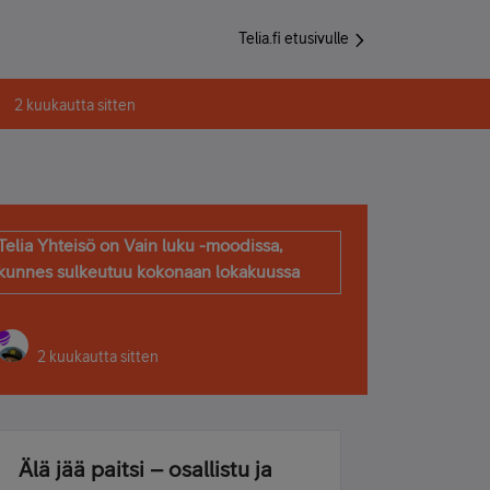
Telia.fi etusivulle
2 kuukautta sitten
Telia Yhteisö on Vain luku -moodissa,
kunnes sulkeutuu kokonaan lokakuussa
2 kuukautta sitten
Älä jää paitsi – osallistu ja