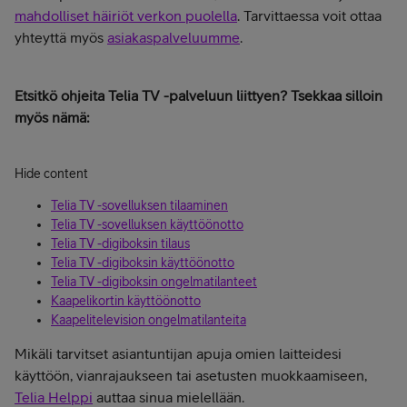
mahdolliset häiriöt verkon puolella
. Tarvittaessa voit ottaa
yhteyttä myös
asiakaspalveluumme
.
Etsitkö ohjeita Telia TV -palveluun liittyen? Tsekkaa silloin
myös nämä:
Hide content
Telia TV -sovelluksen tilaaminen
Telia TV -sovelluksen käyttöönotto
Telia TV -digiboksin tilaus
Telia TV -digiboksin käyttöönotto
Telia TV -digiboksin ongelmatilanteet
Kaapelikortin käyttöönotto
Kaapelitelevision ongelmatilanteita
Mikäli tarvitset asiantuntijan apuja omien laitteidesi
käyttöön, vianrajaukseen tai asetusten muokkaamiseen,
Telia Helppi
auttaa sinua mielellään.