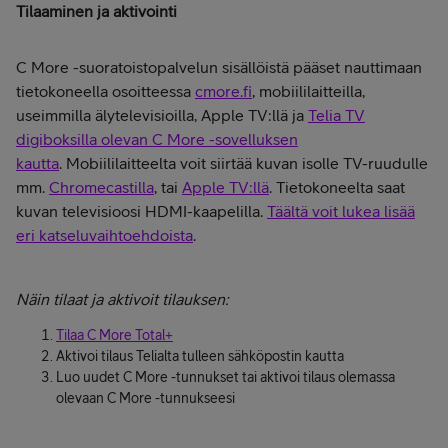
Tilaaminen ja aktivointi
C More -suoratoistopalvelun sisällöistä pääset nauttimaan
tietokoneella osoitteessa
cmore.fi
, mobiililaitteilla,
useimmilla älytelevisioilla, Apple TV:llä ja
Telia TV
digiboksilla olevan C More -sovelluksen
kautta
. Mobiililaitteelta voit siirtää kuvan isolle TV-ruudulle
mm.
Chromecastilla
, tai
Apple TV:llä
. Tietokoneelta saat
kuvan televisioosi HDMI-kaapelilla.
Täältä voit lukea lisää
eri katseluvaihtoehdoista
.
Näin tilaat ja aktivoit tilauksen:
Tilaa C More Total+
Aktivoi tilaus Telialta tulleen sähköpostin kautta
Luo uudet C More -tunnukset tai aktivoi tilaus olemassa
olevaan C More -tunnukseesi