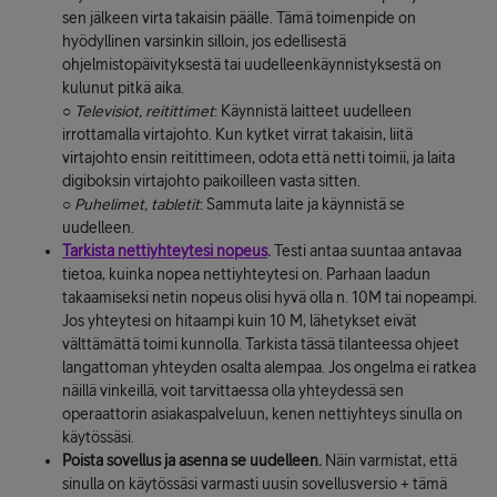
sen jälkeen virta takaisin päälle. Tämä toimenpide on
hyödyllinen varsinkin silloin, jos edellisestä
ohjelmistopäivityksestä tai uudelleenkäynnistyksestä on
kulunut pitkä aika.
○
Televisiot, reitittimet
: Käynnistä laitteet uudelleen
irrottamalla virtajohto. Kun kytket virrat takaisin, liitä
virtajohto ensin reitittimeen, odota että netti toimii, ja laita
digiboksin virtajohto paikoilleen vasta sitten.
○
Puhelimet, tabletit
: Sammuta laite ja käynnistä se
uudelleen.
Tarkista nettiyhteytesi nopeus
.
Testi antaa suuntaa antavaa
tietoa, kuinka nopea nettiyhteytesi on. Parhaan laadun
takaamiseksi netin nopeus olisi hyvä olla n. 10M tai nopeampi.
Jos yhteytesi on hitaampi kuin 10 M, lähetykset eivät
välttämättä toimi kunnolla. Tarkista tässä tilanteessa ohjeet
langattoman yhteyden osalta alempaa. Jos ongelma ei ratkea
näillä vinkeillä, voit tarvittaessa olla yhteydessä sen
operaattorin asiakaspalveluun, kenen nettiyhteys sinulla on
käytössäsi.
Poista sovellus ja asenna se uudelleen.
Näin varmistat, että
sinulla on käytössäsi varmasti uusin sovellusversio + tämä