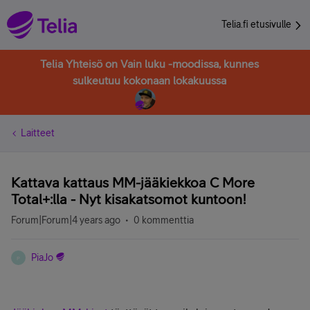
Telia.fi etusivulle
Telia Yhteisö on Vain luku -moodissa, kunnes
sulkeutuu kokonaan lokakuussa
Laitteet
Kattava kattaus MM-jääkiekkoa C More
Total+:lla - Nyt kisakatsomot kuntoon!
Forum|Forum|4 years ago
0 kommenttia
PiaJo
P