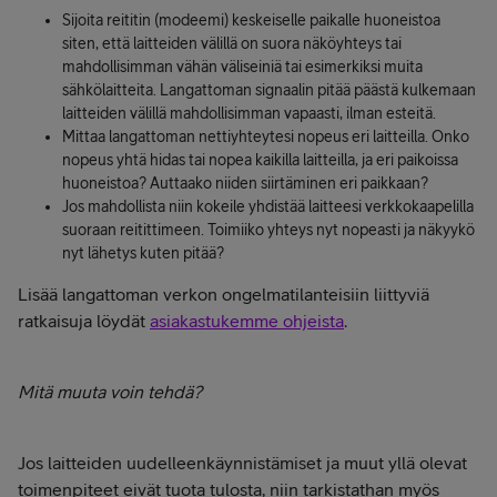
Sijoita reititin (modeemi) keskeiselle paikalle huoneistoa
siten, että laitteiden välillä on suora näköyhteys tai
mahdollisimman vähän väliseiniä tai esimerkiksi muita
sähkölaitteita. Langattoman signaalin pitää päästä kulkemaan
laitteiden välillä mahdollisimman vapaasti, ilman esteitä.
Mittaa langattoman nettiyhteytesi nopeus eri laitteilla. Onko
nopeus yhtä hidas tai nopea kaikilla laitteilla, ja eri paikoissa
huoneistoa? Auttaako niiden siirtäminen eri paikkaan?
Jos mahdollista niin kokeile yhdistää laitteesi verkkokaapelilla
suoraan reitittimeen. Toimiiko yhteys nyt nopeasti ja näkyykö
nyt lähetys kuten pitää?
Lisää langattoman verkon ongelmatilanteisiin liittyviä
ratkaisuja löydät
asiakastukemme ohjeista
.
Mitä muuta voin tehdä?
Jos laitteiden uudelleenkäynnistämiset ja muut yllä olevat
toimenpiteet eivät tuota tulosta, niin tarkistathan myös