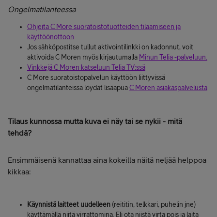
Ongelmatilanteessa
Ohjeita C More suoratoistotuotteiden tilaamiseen ja
käyttöönottoon
Jos sähköpostitse tullut aktivointilinkki on kadonnut, voit
aktivoida C Moren myös kirjautumalla
Minun Telia -palveluun.
Vinkkejä C Moren katseluun Telia TV:ssä
C More suoratoistopalvelun käyttöön liittyvissä
ongelmatilanteissa löydät lisäapua
C Moren asiakaspalvelusta
Tilaus kunnossa mutta kuva ei näy tai se nykii - mitä
tehdä?
Ensimmäisenä kannattaa aina kokeilla näitä neljää helppoa
kikkaa:
Käynnistä laitteet uudelleen
(reititin, telkkari, puhelin jne)
käyttämällä niitä virrattomina. Eli ota niistä virta pois ja laita