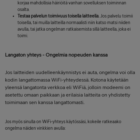
korjaa mahdollisia häiriöitä vanhan sovelluksen toiminnan
osalta.
Testaa palvelun toimivuus toisella laitteella.
Jos palvelu toimii
toisella, tai muilla laitteilla normaalisti niin katso matsi niiden
avulla, tai jatka ongelman ratkaisemista sillä laitteella, joka ei
toimi.
Langaton yhteys - Ongelmia nopeuden kanssa
Jos laitteiden uudelleenkäynnistys ei auta, ongelma voi olla
kodin langattomassa WiFi-yhteydessä. Kotona käytetään
yleensä langatonta verkkoa eli WiFiä, jolloin modeemi on
asetettu omaan paikkaan ja erilaisia laitteita on yhdistetty
toimimaan sen kanssa langattomasti.
Jos myös sinulla on WiFi-yhteys käytössäsi, kokeile ratkeaako
ongelma näiden vinkkien avulla: