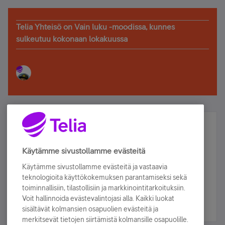
Telia Yhteisö on Vain luku -moodissa, kunnes
sulkeutuu kokonaan lokakuussa
Älä jää paitsi – osallistu ja voita!
Tilaa Telian uutiskirje ja olet mukana arvonnassa.
Käytämme sivustollamme evästeitä
Samalla saat parhaat asiakasedut suoraan
Käytämme sivustollamme evästeitä ja vastaavia
sähköpostiisi.
teknologioita käyttökokemuksen parantamiseksi sekä
toiminnallisiin, tilastollisiin ja markkinointitarkoituksiin.
Voit hallinnoida evästevalintojasi alla. Kaikki luokat
Tilaa nyt
sisältävät kolmansien osapuolien evästeitä ja
merkitsevät tietojen siirtämistä kolmansille osapuolille.