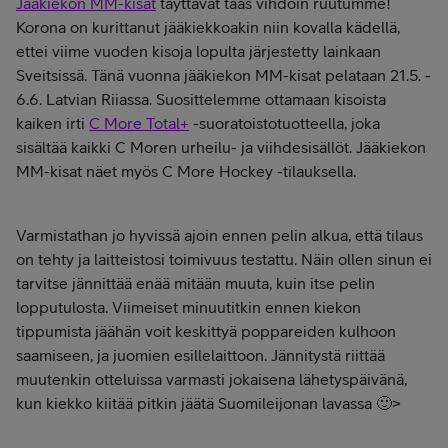
Jääkiekon MM-kisat
täyttävät taas vihdoin ruutumme!
Korona on kurittanut jääkiekkoakin niin kovalla kädellä,
ettei viime vuoden kisoja lopulta järjestetty lainkaan
Sveitsissä. Tänä vuonna jääkiekon MM-kisat pelataan 21.5. -
6.6. Latvian Riiassa. Suosittelemme ottamaan kisoista
kaiken irti
C More Total+
-suoratoistotuotteella, joka
sisältää kaikki C Moren urheilu- ja viihdesisällöt. Jääkiekon
MM-kisat näet myös C More Hockey -tilauksella.
Varmistathan jo hyvissä ajoin ennen pelin alkua, että tilaus
on tehty ja laitteistosi toimivuus testattu. Näin ollen sinun ei
tarvitse jännittää enää mitään muuta, kuin itse pelin
lopputulosta. Viimeiset minuutitkin ennen kiekon
tippumista jäähän voit keskittyä poppareiden kulhoon
saamiseen, ja juomien esillelaittoon. Jännitystä riittää
muutenkin otteluissa varmasti jokaisena lähetyspäivänä,
kun kiekko kiitää pitkin jäätä Suomileijonan lavassa 🙂>