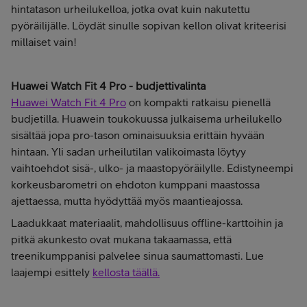
hintatason urheilukelloa, jotka ovat kuin nakutettu
pyöräilijälle. Löydät sinulle sopivan kellon olivat kriteerisi
millaiset vain!
Huawei Watch Fit 4 Pro - budjettivalinta
Huawei Watch Fit 4 Pro
on kompakti ratkaisu pienellä
budjetilla. Huawein toukokuussa julkaisema urheilukello
sisältää jopa pro-tason ominaisuuksia erittäin hyvään
hintaan. Yli sadan urheilutilan valikoimasta löytyy
vaihtoehdot sisä-, ulko- ja maastopyöräilylle. Edistyneempi
korkeusbarometri on ehdoton kumppani maastossa
ajettaessa, mutta hyödyttää myös maantieajossa.
Laadukkaat materiaalit, mahdollisuus offline-karttoihin ja
pitkä akunkesto ovat mukana takaamassa, että
treenikumppanisi palvelee sinua saumattomasti. Lue
laajempi esittely
kellosta täällä.