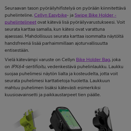
Seuraavan tason pyöräilyhifistelyä on pyörään kiinnitettävä
puhelinteline.
Cellyn Easybike
- ja
Swipe Bike Holder -
puhelintelineet
ovat kätevä lisä pyöräilyvarustukseesi. Voit
seurata karttaa samalla, kun kätesi ovat varattuna
ajaessasi. Mahdollisuus seurata karttaa isommalta näytöltä
handsfreenä lisää parhaimmillaan ajoturvallisuutta
entisestään.
Vielä kätevämpi varuste on Cellyn
Bike Holder Bag
, joka
on
IPX64-sertifioitu
, vedenkestävä puhelinlaukku. Laukku
suojaa puhelimesi näytön lialta ja kosteudelta, jotta voit
seurata puhelimesi karttatietoja huoletta. Laukkuun
mahtuu puhelimen lisäksi kätevästi esimerkiksi
kuusioavainsetti ja paikkaustarpeet tien päälle.