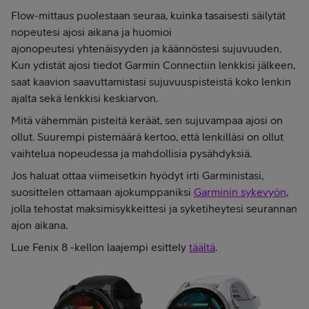
Flow-mittaus puolestaan seuraa, kuinka tasaisesti säilytät
nopeutesi ajosi aikana ja huomioi
ajonopeutesi yhtenäisyyden ja käännöstesi sujuvuuden.
Kun ydistät ajosi tiedot Garmin Connectiin lenkkisi jälkeen,
saat kaavion saavuttamistasi sujuvuuspisteistä koko lenkin
ajalta sekä lenkkisi keskiarvon.
Mitä vähemmän pisteitä keräät, sen sujuvampaa ajosi on
ollut. Suurempi pistemäärä kertoo, että lenkilläsi on ollut
vaihtelua nopeudessa ja mahdollisia pysähdyksiä.
Jos haluat ottaa viimeisetkin hyödyt irti Garministasi,
suosittelen ottamaan ajokumppaniksi
Garminin sykevyön
,
jolla tehostat maksimisykkeittesi ja syketiheytesi seurannan
ajon aikana.
Lue Fenix 8 -kellon laajempi esittely
täältä
.