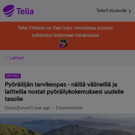
Telia.fi etusivulle
Telia Yhteisö on Vain luku -moodissa, kunnes
sulkeutuu kokonaan lokakuussa
Laitteet
ESITTELY
Pyöräilijän tarvikeopas - näillä välineillä ja
laitteilla nostat pyöräilykokemuksesi uudelle
tasolle
Forum|Forum|1 year ago
0 kommenttia