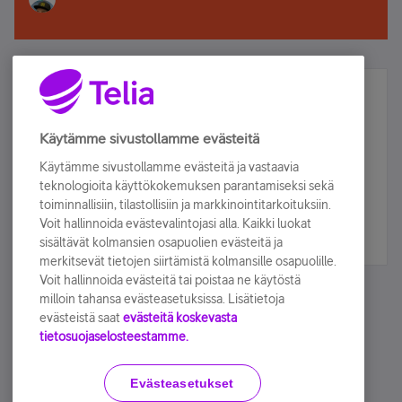
Älä jää paitsi – osallistu ja voita!
Tilaa Telian uutiskirje ja olet mukana arvonnassa.
Käytämme sivustollamme evästeitä
Samalla saat parhaat asiakasedut suoraan
Käytämme sivustollamme evästeitä ja vastaavia
sähköpostiisi.
teknologioita käyttökokemuksen parantamiseksi sekä
toiminnallisiin, tilastollisiin ja markkinointitarkoituksiin.
Voit hallinnoida evästevalintojasi alla. Kaikki luokat
Tilaa nyt
sisältävät kolmansien osapuolien evästeitä ja
merkitsevät tietojen siirtämistä kolmansille osapuolille.
Voit hallinnoida evästeitä tai poistaa ne käytöstä
milloin tahansa evästeasetuksissa. Lisätietoja
evästeistä saat
evästeitä koskevasta
tietosuojaselosteestamme.
Käyttöehdot
Accessibility statement
Evästeasetukset