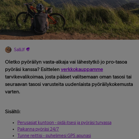
SalliJf
Oletko pyöräilyn vasta-alkaja vai lähestytkö jo pro-tasoa
pyöräsi kanssa? Esittelen
verkkokauppamme
tarvikevalikoimaa, josta pääset valitsemaan oman tasosi tai
seuraavan tasosi varusteita uudenlaista pyöräilykokemusta
varten.
Sisältö:
Perusasiat kuntoon - pidä itsesi ja pyöräsi turvassa
Paikanna pyöräsi 24/7
Tunne reittisi - puhelimesi GPS apunasi