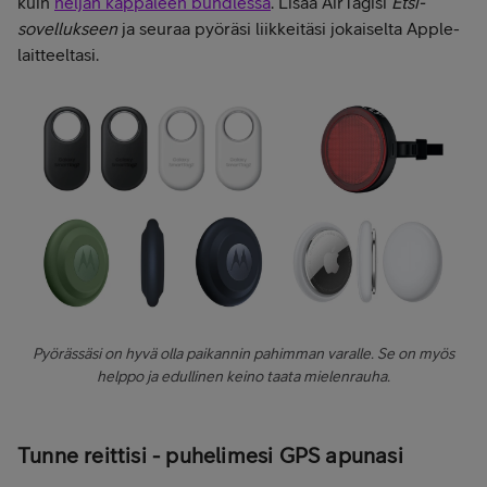
kuin
neljän kappaleen bundlessa
. Lisää AirTagisi
Etsi-
sovellukseen
ja seuraa pyöräsi liikkeitäsi jokaiselta Apple-
laitteeltasi.
Pyörässäsi on hyvä olla paikannin pahimman varalle. Se on myös
helppo ja edullinen keino taata mielenrauha.
Tunne reittisi - puhelimesi GPS apunasi