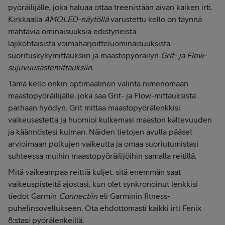
pyöräilijälle, joka haluaa ottaa treenistään aivan kaiken irti.
Kirkkaalla
AMOLED-näytöllä
varustettu kello on täynnä
mahtavia ominaisuuksia edistyneistä
lajikohtaisista voimaharjoitteluominaisuuksista
suorituskykymittauksiin ja maastopyöräilyn
Grit- ja Flow-
sujuvuusastemittauksiin
.
Tämä kello onkin optimaalinen valinta nimenomaan
maastopyöräilijälle, joka saa Grit- ja Flow-mittauksista
parhaan hyödyn. Grit mittaa maastopyörälenkkisi
vaikeusastetta ja huomioi kulkemasi maaston kaltevuuden
ja käännöstesi kulman. Näiden tietojen avulla pääset
arvioimaan polkujen vaikeutta ja omaa suoriutumistasi
suhteessa muihin maastopyöräilijöihin samalla reitillä.
Mitä vaikeampaa reittiä kuljet, sitä enemmän saat
vaikeuspisteitä ajostasi, kun olet synkronoinut lenkkisi
tiedot Garmin
Connectiin
eli Garminin fitness-
puhelinsovellukseen. Ota ehdottomasti kaikki irti Fenix
8:stasi pyörälenkeillä.