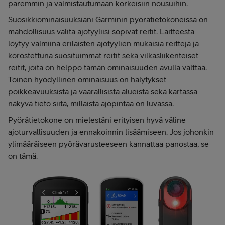
paremmin ja valmistautumaan korkeisiin nousuihin.
Suosikkiominaisuuksiani Garminin pyörätietokoneissa on
mahdollisuus valita ajotyyliisi sopivat reitit. Laitteesta
löytyy valmiina erilaisten ajotyylien mukaisia reittejä ja
korostettuna suosituimmat reitit sekä vilkasliikenteiset
reitit, joita on helppo tämän ominaisuuden avulla välttää.
Toinen hyödyllinen ominaisuus on hälytykset
poikkeavuuksista ja vaarallisista alueista sekä kartassa
näkyvä tieto siitä, millaista ajopintaa on luvassa.
Pyörätietokone on mielestäni erityisen hyvä väline
ajoturvallisuuden ja ennakoinnin lisäämiseen. Jos johonkin
ylimääräiseen pyörävarusteeseen kannattaa panostaa, se
on tämä.