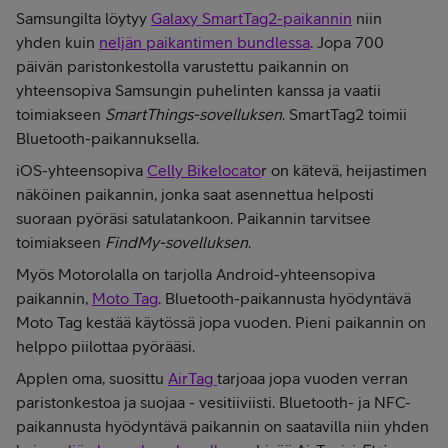
Samsungilta löytyy
Galaxy SmartTag2-paikannin
niin
yhden kuin
neljän paikantimen bundlessa
. Jopa 700
päivän paristonkestolla varustettu paikannin on
yhteensopiva Samsungin puhelinten kanssa ja vaatii
toimiakseen
SmartThings-sovelluksen
. SmartTag2 toimii
Bluetooth-paikannuksella.
iOS-yhteensopiva
Celly Bikelocato
r on kätevä, heijastimen
näköinen paikannin, jonka saat asennettua helposti
suoraan pyöräsi satulatankoon. Paikannin tarvitsee
toimiakseen
FindMy-sovelluksen
.
Myös Motorolalla on tarjolla Android-yhteensopiva
paikannin,
Moto Tag
. Bluetooth-paikannusta hyödyntävä
Moto Tag kestää käytössä jopa vuoden. Pieni paikannin on
helppo piilottaa pyörääsi.
Applen oma, suosittu
AirTag
tarjoaa jopa vuoden verran
paristonkestoa ja suojaa - vesitiiviisti. Bluetooth- ja NFC-
paikannusta hyödyntävä paikannin on saatavilla niin yhden