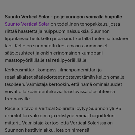
Suunto Vertical Solar - polje auringon voimalla huipulle
Suunto Vertical Solar
on todellinen tehopakkaus, jossa
riittää haastetta ja huippuominaisuuksia. Suunnon
lippulaivaurheilukello pitää sinut kartalla tuulen ja tuiskeen
läpi. Kello on suunniteltu kestämään äärimmäiset
sääolosuhteet ja onkin erinomainen kumppani
maastopyöräilijälle tai retkipyöräilijälle.
Korkeusmittari, kompassi, ilmanpainemittari ja
reaaliaikaiset säätiedotteet nostavat tämän kellon omalle
tasolleen. Valmistaja kertookin, että nämä ominaisuudet
voivat olla käänteentekeviä haastavissa olosuhteissa
treenaaville.
Race S:n tavoin Vertical Solarista löytyy Suunnon yli 95
urheilutilan valikoima ja edistyneemmät harjoittelun
mittarit. Valmistaja kertoo, että Vertical Solarissa on
Suunnon kestävin akku, jota on nimensä