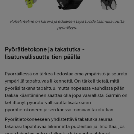
Puhelinteline on kätevä ja edullinen tapa tuoda lisämukavuutta
pyöräilyyn.
Pyörätietokone ja takatutka -
lisäturvallisuutta tien päällä
Pyörräillessä on tärkeä tiedostaa oma ympäristö ja seurata
ympärillä tapahtuvaa liikennettä. On tärkeä tietää, mitä
pyöräsi takana tapahtuu, mutta nopeassa vauhdissa pään
taakse kääntäminen saattaa olla jopa vaarallista. Garmin on
kehittänyt pyöräturvallisuutta lisätäkseen
pyörätietokoneen ja sen kanssa toimivan takatutkan.
Pyörätietokoneeseen yhdistettävä takatutka seuraa
takanasi tapahtuvaa liikennettä puolestasi ja ilmoittaa, jos
sinua lähestyy auto ja tallentaa liikennetapahtumat