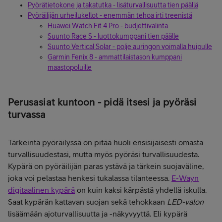
Pyörätietokone ja takatutka - lisäturvallisuutta tien päällä
Pyöräilijän urheilukellot - enemmän tehoa irti treenistä
Huawei Watch Fit 4 Pro - budjettivalinta
Suunto Race S - luottokumppani tien päälle
Suunto Vertical Solar - polje auringon voimalla huipulle
Garmin Fenix 8 - ammattilaistason kumppani
maastopoluille
Perusasiat kuntoon - pidä itsesi ja pyöräsi
turvassa
Tärkeintä pyöräilyssä on pitää huoli ensisijaisesti omasta
turvallisuudestasi, mutta myös pyöräsi turvallisuudesta.
Kypärä on pyöräilijän paras ystävä ja tärkein suojaväline,
joka voi pelastaa henkesi tukalassa tilanteessa.
E-Wayn
digitaalinen kypärä
on kuin kaksi kärpästä yhdellä iskulla.
Saat kypärän kattavan suojan sekä tehokkaan
LED-valon
lisäämään ajoturvallisuutta ja -näkyvyyttä. Eli kypärä