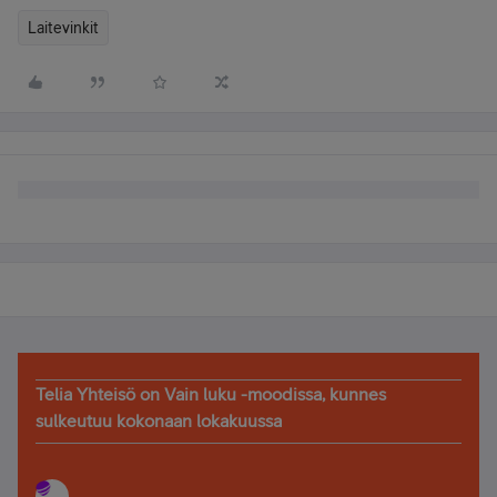
Laitevinkit
Telia Yhteisö on Vain luku -moodissa, kunnes
sulkeutuu kokonaan lokakuussa