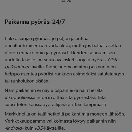
sinut.
Paikanna pyöräsi 24/7
Lukko suojaa pyörääsi jo paljon ja auttaa
ennaltaehkäisemään varkauksia, mutta jos haluat asettaa
niiden ennakoinnin ja pyöräsi liikkeiden seuraamisen
uudelle tasolle, on seuraava askel suojata pyöräsi
GPS-
paikantimen
avulla. Pieni, huomaamaton paikannin on
helppo asentaa pyöräsi runkoon esimerkiksi satulatangon
tai runkolukon sisään.
Näin paikannin ei näy ulospäin eikä näin herätä
ulkopuolisessa intoa irroittaa sitä pyörästäsi. Tätä
suosittelen kanssapyöräilijänä erittäin lämpimästi!
Markkinoilla on tällä hetkellä paikantimia moneen lähtöön.
Verkkokauppamme valikoimasta löytyy paikannin niin
Android-
kuin
iOS
-käyttäjille.