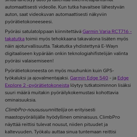
automaattisesti videolle. Kun tutka havaitsee lähestyvän
auton, saat videokuvan automaattisesti näkyviin
pyörätietokoneeseesi.
Pyöräsi satulatolppaan kiinnitettävä
Garmin Varia RCT716 -
takatutka
toimii myös tehokkaana takavalona lisäten myös
näin ajoturvallisuutta. Takatutka yhdistettynä E-Wayn
digitaaliseen kypärään onkin teknologiahifistelijän valinta
pyöräsi valaisemiseen!
Pyörätietokoneesta on myös muuhunkin kuin GPS-
työkaluksi ja ajovalmentajaksi.
Garmin Edge 540
- ja
Edge
Explore 2 -pyörätietokoneista
löytyy tutkatoiminnon lisäksi
suuri määrä muitakin pyöräilykokemustasi kohottavia
ominaisuuksia.
ClimbPro-noususuunnittelija
on erityisesti
maastopyöräilijälle hyödyllinen ominaisuus. ClimbPro
näyttää reittisi tulevat nousut, niiden pituudet ja
kaltevuuden. Työkalu auttaa sinua tuntemaan reittisi