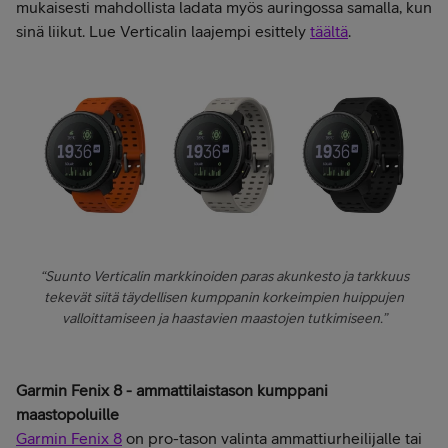
mukaisesti mahdollista ladata myös auringossa samalla, kun
sinä liikut. Lue Verticalin laajempi esittely
täältä
.
“Suunto Verticalin markkinoiden paras akunkesto ja tarkkuus
tekevät siitä täydellisen kumppanin korkeimpien huippujen
valloittamiseen ja haastavien maastojen tutkimiseen.”
Garmin Fenix 8 - ammattilaistason kumppani
maastopoluille
Garmin Fenix 8
on pro-tason valinta ammattiurheilijalle tai