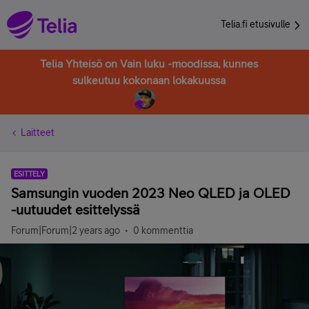
Telia.fi etusivulle
Telia Yhteisö on Vain luku -moodissa, kunnes
sulkeutuu kokonaan lokakuussa
Laitteet
ESITTELY
Samsungin vuoden 2023 Neo QLED ja OLED
-uutuudet esittelyssä
Forum|Forum|2 years ago
0 kommenttia