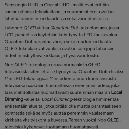
Samsungin UHD ja Crystal UHD -mallit ovat erittäin
samankaltaisia tekniikaltaan, ja suurimmat erot ovatkin
lähinnä paneelin kirkkaudessa sekä värientoistossa.
Lyhenne
QLED
viittaa
Quantum Dot
-teknologiaan, jossa
LCD-paneelissa käytetään kehittynyttä LED-taustavaloa.
Quantum Dot parantaa värejä sekä ruudun kirkkautta.
QLED-tekniikan vahvuuksia ovatkin sen jopa tuhansiin
nitteihin asti yltävä kirkkaus ja hyvä värintoisto.
Neo QLED-teknologia eroaa normaalista QLED -
televisioista siten, että se hyödyntää Quantum Dotin lisäksi
MiniLED-teknologiaa. Miniledien pienen koon ansiosta
televisioon saadaan huomattavasti enemmän ledejä, joka
taas mahdollistaa huomattavasti suuremman määrän
Local
Dimming
-alueita.
Local Dimming
-teknologia himmentää
entisestään alueita, jotka pitäisi olla mustia parantaakseen
kontrastia sekä se myös auttaa paremmin valaisemaan
kirkkaita yksityiskohtia kuvassa. Tämän vuoksi Neo QLED-
televisiot kykenevät tuottamaan huomattavasti