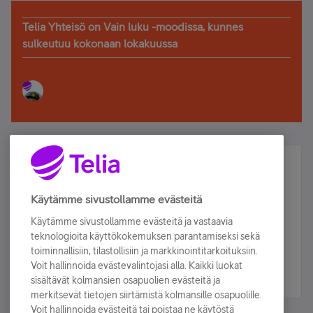
Telia Yhteisö on Vain luku -moodissa, kunnes
sulkeutuu kokonaan lokakuussa
Älä jää paitsi – osallistu ja voita!
Tilaa Telian uutiskirje ja olet mukana arvonnassa.
Käytämme sivustollamme evästeitä
Samalla saat parhaat asiakasedut suoraan
Käytämme sivustollamme evästeitä ja vastaavia
sähköpostiisi.
teknologioita käyttökokemuksen parantamiseksi sekä
toiminnallisiin, tilastollisiin ja markkinointitarkoituksiin.
Voit hallinnoida evästevalintojasi alla. Kaikki luokat
Tilaa nyt
sisältävät kolmansien osapuolien evästeitä ja
merkitsevät tietojen siirtämistä kolmansille osapuolille.
Voit hallinnoida evästeitä tai poistaa ne käytöstä