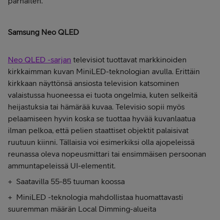
parhaiten.
Samsung Neo QLED
Neo QLED -sarjan
televisiot tuottavat markkinoiden
kirkkaimman kuvan MiniLED-teknologian avulla. Erittäin
kirkkaan näyttönsä ansiosta television katsominen
valaistussa huoneessa ei tuota ongelmia, kuten selkeitä
heijastuksia tai hämärää kuvaa. Televisio sopii myös
pelaamiseen hyvin koska se tuottaa hyvää kuvanlaatua
ilman pelkoa, että pelien staattiset objektit palaisivat
ruutuun kiinni. Tällaisia voi esimerkiksi olla ajopeleissä
reunassa oleva nopeusmittari tai ensimmäisen persoonan
ammuntapeleissä UI-elementit.
+ Saatavilla 55-85 tuuman koossa
+ MiniLED -teknologia mahdollistaa huomattavasti
suuremman määrän Local Dimming-alueita