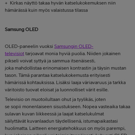
+ Kirkas näyttö takaa hyvän katselukokemuksen niin
hämärässä kuin myös valaistussa tilassa
Samsung OLED
OLED-paneelin vuoksi
Samsungin OLED-
televisiot
tarjoavat monia hyviä puolia. Niiden jokainen
pikseli voivat syttyä ja sammua itsenäisesti,
joka mahdollistaa erinomaisen kontrastin ja täysin mustan
tason. Tämä parantaa katselukokemusta erityisesti
hämärissä kohtauksissa. Lisäksi laaja väriavaruus ja tarkka
väritoisto tuovat eloisat ja luonnolliset värit esille.
Televisio on muotoilultaan ohut ja tyylikäs, joten
se sopii monenlaiseen sisustukseen. Nopea vasteaika takaa
sulavan kuvan liikkeessä ja laajat katselukulmat
säilyttävät kuvanlaadun täydellisenä, istumapaikastasi
huolimatta. Laitteen energiatehokkuus on myös parempi,