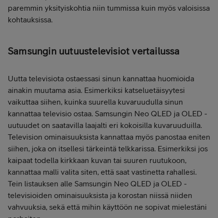
paremmin yksityiskohtia niin tummissa kuin myös valoisissa
kohtauksissa.
Samsungin uutuustelevisiot vertailussa
Uutta televisiota ostaessasi sinun kannattaa huomioida
ainakin muutama asia. Esimerkiksi katseluetäisyytesi
vaikuttaa siihen, kuinka suurella kuvaruudulla sinun
kannattaa televisio ostaa. Samsungin Neo QLED ja OLED -
uutuudet on saatavilla laajalti eri kokoisilla kuvaruuduilla.
Television ominaisuuksista kannattaa myös panostaa eniten
siihen, joka on itsellesi tärkeintä telkkarissa. Esimerkiksi jos
kaipaat todella kirkkaan kuvan tai suuren ruutukoon,
kannattaa malli valita siten, että saat vastinetta rahallesi.
Tein listauksen alle Samsungin Neo QLED ja OLED -
televisioiden ominaisuuksista ja korostan niissä niiden
vahvuuksia, sekä että mihin käyttöön ne sopivat mielestäni