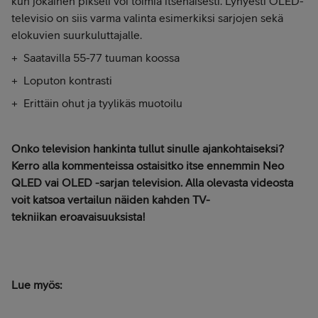
kun jokainen pikseli voi toimia itsenäisesti. Lyhyesti OLED-
televisio on siis varma valinta esimerkiksi sarjojen sekä
elokuvien suurkuluttajalle.
+ Saatavilla 55-77 tuuman koossa
+ Loputon kontrasti
+ Erittäin ohut ja tyylikäs muotoilu
Onko television hankinta tullut sinulle ajankohtaiseksi?
Kerro alla kommenteissa ostaisitko itse ennemmin Neo
QLED vai OLED -sarjan television. Alla olevasta videosta
voit katsoa vertailun näiden kahden TV-
tekniikan eroavaisuuksista!
Lue myös: