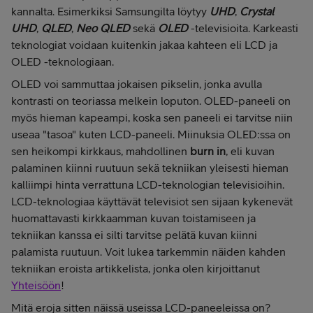
kannalta. Esimerkiksi Samsungilta löytyy
UHD
,
Crystal
UHD
,
QLED
,
Neo QLED
sekä
OLED
-televisioita. Karkeasti
teknologiat voidaan kuitenkin jakaa kahteen eli LCD ja
OLED -teknologiaan.
OLED voi sammuttaa jokaisen pikselin, jonka avulla
kontrasti on teoriassa melkein loputon. OLED-paneeli on
myös hieman kapeampi, koska sen paneeli ei tarvitse niin
useaa "tasoa" kuten LCD-paneeli. Miinuksia OLED:ssa on
sen heikompi kirkkaus, mahdollinen
burn in
, eli kuvan
palaminen kiinni ruutuun sekä tekniikan yleisesti hieman
kalliimpi hinta verrattuna LCD-teknologian televisioihin.
LCD-teknologiaa käyttävät televisiot sen sijaan kykenevät
huomattavasti kirkkaamman kuvan toistamiseen ja
tekniikan kanssa ei silti tarvitse pelätä kuvan kiinni
palamista ruutuun. Voit lukea tarkemmin näiden kahden
tekniikan eroista artikkelista, jonka olen kirjoittanut
Yhteisöön
!
Mitä eroja sitten näissä useissa LCD-paneeleissa on?