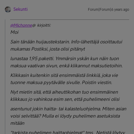
Sekunti
Forum|Forum|6 years ago
@Michonne
@ kirjoitti:
Moi
Sain tänään huijaustekstarin. Info-lähettäjä osoittautui
mukamas Postiksi, josta olisi pitänyt
lunastaa 1,95 paketti. Ymmärsin yskän kun näin tuon
maksua vaativan sivun, enkä klikannut maksutietoihin.
Klikkasin kuitenkin sitä ensimmäistä linkkiä, joka vie
tuonne maksua pyytävälle sivulle. Poistin viestin.
Nyt mietin sitä, että aiheuttikohan tuo ensimmäinen
klikkaus jo vahinkoa esim sen, että puhelimeeni olisi
asentunut jokin haitta- tai kalasteluohjelma. Miten asian
voisi selvittää? Mulla ei löydy puhelimen asetuksista
mitään
"tarkista puhelimen haittaohjelmat" tms. Netistä löytyy