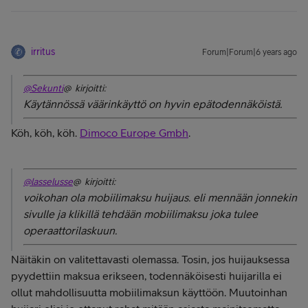
irritus
Forum|Forum|6 years ago
@Sekunti
@ kirjoitti:
Käytännössä väärinkäyttö on hyvin epätodennäköistä.
Köh, köh, köh.
Dimoco Europe Gmbh
.
@lasselusse
@ kirjoitti:
voikohan ola mobiilimaksu huijaus. eli mennään jonnekin
sivulle ja klikillä tehdään mobiilimaksu joka tulee
operaattorilaskuun.
Näitäkin on valitettavasti olemassa. Tosin, jos huijauksessa
pyydettiin maksua erikseen, todennäköisesti huijarilla ei
ollut mahdollisuutta mobiilimaksun käyttöön. Muutoinhan