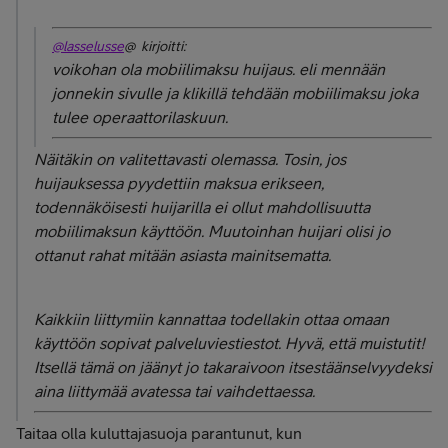
@lasselusse
@ kirjoitti:
voikohan ola mobiilimaksu huijaus. eli mennään
jonnekin sivulle ja klikillä tehdään mobiilimaksu joka
tulee operaattorilaskuun.
Näitäkin on valitettavasti olemassa. Tosin, jos
huijauksessa pyydettiin maksua erikseen,
todennäköisesti huijarilla ei ollut mahdollisuutta
mobiilimaksun käyttöön. Muutoinhan huijari olisi jo
ottanut rahat mitään asiasta mainitsematta.
Kaikkiin liittymiin kannattaa todellakin ottaa omaan
käyttöön sopivat palveluviestiestot. Hyvä, että muistutit!
Itsellä tämä on jäänyt jo takaraivoon itsestäänselvyydeksi
aina liittymää avatessa tai vaihdettaessa.
Taitaa olla kuluttajasuoja parantunut, kun