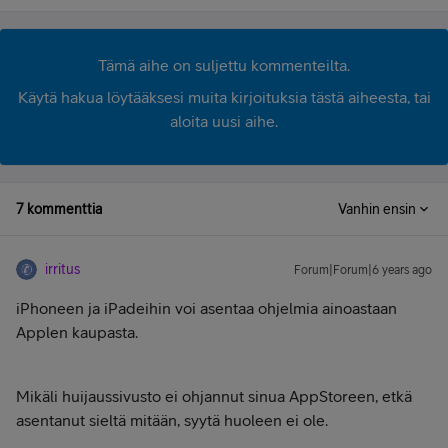
Tämä aihe on suljettu kommenteilta.
Käytä hakua löytääksesi muita kirjoituksia tästä aiheesta, tai
aloita uusi aihe.
7 kommenttia
Vanhin ensin
irritus
Forum|Forum|6 years ago
iPhoneen ja iPadeihin voi asentaa ohjelmia ainoastaan
Applen kaupasta.
Mikäli huijaussivusto ei ohjannut sinua AppStoreen, etkä
asentanut sieltä mitään, syytä huoleen ei ole.