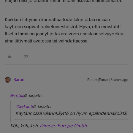
huijari olisi jo ottanut rahat mitään asiasta mainitsematta.
Kaikkiin liittymiin kannattaa todellakin ottaa omaan
käyttöön sopivat palveluviestiestot. Hyvä, että muistutit!
Itsellä tämä on jäänyt jo takaraivoon itsestäänselvyydeksi
aina liittymää avatessa tai vaihdettaessa.
Baron
Forum|Forum|6 years ago
@irritus
@ kirjoitti:
@Sekunti
@ kirjoitti:
Käytännössä väärinkäyttö on hyvin epätodennäköistä.
Köh, köh, köh.
Dimoco Europe Gmbh
.