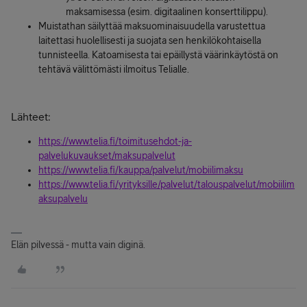
maksamisessa (esim. digitaalinen konserttilippu).
Muistathan säilyttää maksuominaisuudella varustettua
laitettasi huolellisesti ja suojata sen henkilökohtaisella
tunnisteella. Katoamisesta tai epäillystä väärinkäytöstä on
tehtävä välittömästi ilmoitus Telialle.
Lähteet:
https://www.telia.fi/toimitusehdot-ja-
palvelukuvaukset/maksupalvelut
https://www.telia.fi/kauppa/palvelut/mobiilimaksu
https://www.telia.fi/yrityksille/palvelut/talouspalvelut/mobiilim
aksupalvelu
Elän pilvessä - mutta vain diginä.