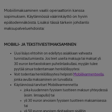
Mobiilimaksaminen vaatii operaattorin kanssa
sopimuksen. Käytännössä väärinkäyttö on hyvin
epätodennäköistä. Lisäksi tässä tärkein johdanto
maksupalveluehdoista:
MOBIILI- JA TEKSTIVIESTIMAKSAMINEN
Uusi lisäys ehtoihin on edellytys asiakkaan vahvasta
tunnistautumisesta. Jos teet useita maksuja tai maksat yli
30 euron kertaostoksen puhelinlaskullasi, myyjän tulee
pyytää sinua todentamaan henkilöllisyytesi.
Voit todentaa henkilöllisyytesi helposti
Mobiilivarmenteella
,
jonka avulla maksaminen on turvallista.
Käytännössä tarvitset Mobiilivarmennetta
joka kuudennen fyysisen tuotteen maksun yhteydessä
(esim. limsapullo) tai
yli 30 euron arvoisen fyysisen tuotteen maksamisessa
tai
yli 50 euron arvoisen digitaalisen sisällön