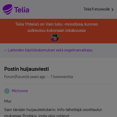
Telia.fi etusivulle
Telia Yhteisö on Vain luku -moodissa, kunnes
sulkeutuu kokonaan lokakuussa
Laitteiden käyttökokemukset sekä ongelmanratkaisu
Postin huijausviesti
Forum|Forum|6 years ago
7 kommenttia
Michonne
M
Moi
Sain tänään huijaustekstarin. Info-lähettäjä osoittautui
mukamas Postiksi, josta olisi pitänyt