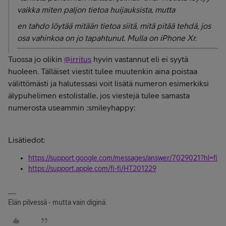
vaikka miten paljon tietoa huijauksista, mutta
en tahdo löytää mitään tietoa siitä, mitä pitää tehdä, jos
osa vahinkoa on jo tapahtunut. Mulla on iPhone Xr.
Tuossa jo olikin
@irritus
hyvin vastannut eli ei syytä
huoleen. Tälläiset viestit tulee muutenkin aina poistaa
välittömästi ja halutessasi voit lisätä numeron esimerkiksi
älypuhelimen estolistalle, jos viestejä tulee samasta
numerosta useammin :smileyhappy:
Lisätiedot:
https://support.google.com/messages/answer/7029021?hl=fi
https://support.apple.com/fi-fi/HT201229
Elän pilvessä - mutta vain diginä.