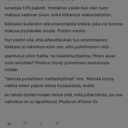
lunastaa 1,95 paketti. Ymmärsin yskän kun näin tuon
maksua vaativan sivun, enkä klikannut maksutietoihin.
Klikkasin kuitenkin sitä ensimmäistä linkkiä, joka vie tuonne
maksua pyytävälle sivulle. Poistin viestin.
Nyt mietin sitä, että aiheuttikohan tuo ensimmäinen
klikkaus jo vahinkoa esim sen, että puhelimeeni olisi
asentunut jokin haitta- tai kalasteluohjelma. Miten asian
voisi selvittää? Mulla ei löydy puhelimen asetuksista
mitään
"tarkista puhelimen haittaohjelmat" tms. Netistä löytyy
vaikka miten paljon tietoa huijauksista, mutta
en tahdo löytää mitään tietoa siitä, mitä pitää tehdä, jos osa
vahinkoa on jo tapahtunut. Mulla on iPhone Xr.