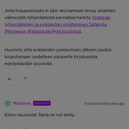
Jotta huijaussivusto ei jäisi seuraamaan sinua, selaimen
välimuistin tyhjentämistä kannattaa harkita.
Historian
tyhjentäminen ja evästeiden poistaminen Safarista
iPhonessa, iPadissa tai iPod touchissa
.
Huomioi, että evästeiden poistumisen jälkeen joudut
kirjautumaan uudelleen jokaiselle kirjatumista
edellyttävälle sivustolle.
Michonne
ALOITTAJA
Forum|Forum|6 years ago
M
Kiitos neuvosta! Tämä on nyt tehty.