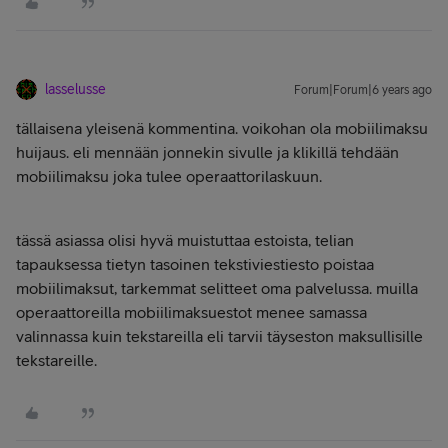
lasselusse
Forum|Forum|6 years ago
tällaisena yleisenä kommentina. voikohan ola mobiilimaksu
huijaus. eli mennään jonnekin sivulle ja klikillä tehdään
mobiilimaksu joka tulee operaattorilaskuun.
tässä asiassa olisi hyvä muistuttaa estoista, telian
tapauksessa tietyn tasoinen tekstiviestiesto poistaa
mobiilimaksut, tarkemmat selitteet oma palvelussa. muilla
operaattoreilla mobiilimaksuestot menee samassa
valinnassa kuin tekstareilla eli tarvii täyseston maksullisille
tekstareille.