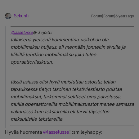
Sekunti
Forum|Forum|6 years ago
@lasselusse
@ kirjoitti:
tällaisena yleisenä kommentina. voikohan ola
mobiilimaksu huijaus. eli mennään jonnekin sivulle ja
klikillä tehdään mobiilimaksu joka tulee
operaattorilaskuun.
tässä asiassa olisi hyvä muistuttaa estoista, telian
tapauksessa tietyn tasoinen tekstiviestiesto poistaa
mobiilimaksut, tarkemmat selitteet oma palvelussa.
muilla operaattoreilla mobiilimaksuestot menee samassa
valinnassa kuin tekstareilla eli tarvii täyseston
maksullisille tekstareille.
Hyvää huomenta
@lasselusse
! :smileyhappy: