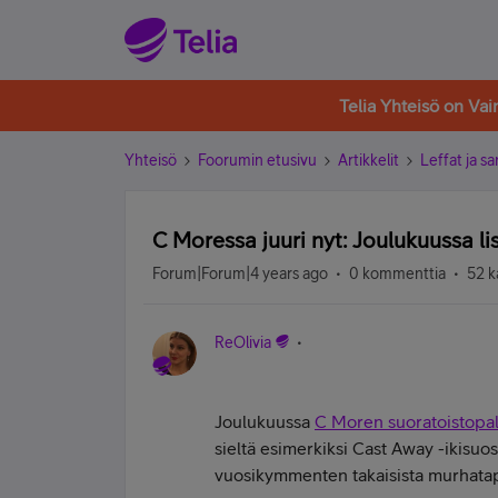
Telia Yhteisö on Va
Yhteisö
Foorumin etusivu
Artikkelit
Leffat ja sa
C Moressa juuri nyt: Joulukuussa li
Forum|Forum|4 years ago
0 kommenttia
52 k
ReOlivia
Joulukuussa
C Moren suoratoistopa
sieltä esimerkiksi Cast Away -ikisu
vuosikymmenten takaisista murhatap