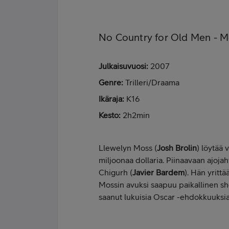
No Country for Old Men - 
Julkaisuvuosi:
2007
Genre:
Trilleri/Draama
Ikäraja:
K16
Kesto:
2h2min
Llewelyn Moss (
Josh Brolin
) löytää 
miljoonaa dollaria. Piinaavaan ajoja
Chigurh (
Javier Bardem
). Hän yritt
Mossin avuksi saapuu paikallinen she
saanut lukuisia Oscar -ehdokkuuksia 