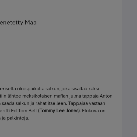
Menetetty Maa
veriseltä rikospaikalta salkun, joka sisältää kaksi
htiin lähtee meksikolaisen mafian julma tappaja Anton
ää saada salkun ja rahat itselleen. Tappajaa vastaan
riffi Ed Tom Bell (
Tommy Lee Jones
). Elokuva on
ja palkintoja.