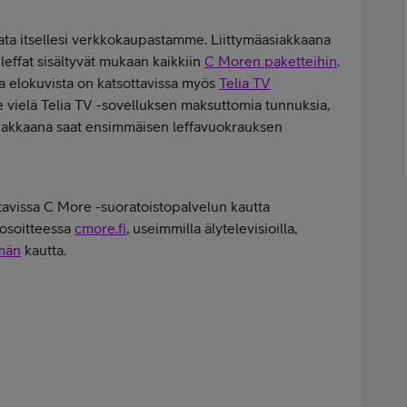
ta itsellesi
verkkokaupastamme. Liittymäasiakkaana
leffat sisältyvät mukaan kaikkiin
C Moren paketteihin
.
a elokuvista on katsottavissa myös
Telia TV
ole vielä Telia TV -sovelluksen maksuttomia tunnuksia,
asiakkaana saat ensimmäisen leffavuokrauksen
ottavissa C More -suoratoistopalvelun kautta
 osoitteessa
cmore.fi
, useimmilla älytelevisioilla,
ymän
kautta.