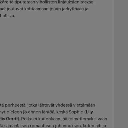
käreitä tiputetaan vihollisten linjauksien taakse.
aat joutuvat kohtaamaan jotain järkyttävää ja
ollisia.
a perheestä, jotka lähtevät yhdessä viettämään
nyt pieleen jo ennen lähtöä, koska Sophie (
Lily
lis Gerdt
). Poika ei kuitenkaan jää toimettomaksi vaan
llä samanlaisen romanttisen juhannuksen, kuten äiti ja