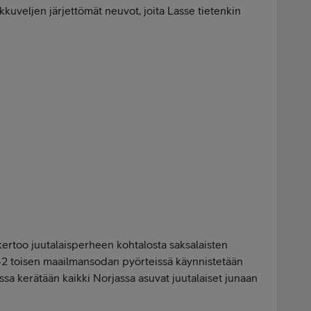
kkuveljen järjettömät neuvot, joita Lasse tietenkin
ertoo juutalaisperheen kohtalosta saksalaisten
2 toisen maailmansodan pyörteissä käynnistetään
ossa kerätään kaikki Norjassa asuvat juutalaiset junaan