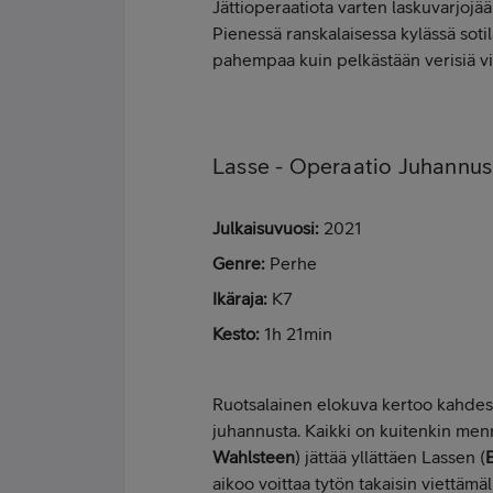
Jättioperaatiota varten laskuvarjojää
Pienessä ranskalaisessa kylässä sotil
pahempaa kuin pelkästään verisiä vih
Lasse - Operaatio Juhannus
Julkaisuvuosi:
2021
Genre:
Perhe
Ikäraja:
K7
Kesto:
1h 21min
Ruotsalainen elokuva kertoo kahdest
juhannusta. Kaikki on kuitenkin men
Wahlsteen
) jättää yllättäen Lassen (
E
aikoo voittaa tytön takaisin viettämä