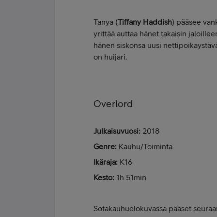
Tanya (
Tiffany Haddish
) pääsee vank
yrittää auttaa hänet takaisin jaloill
hänen siskonsa uusi nettipoikaystävä
on huijari.
Overlord
Julkaisuvuosi:
2018
Genre:
Kauhu/Toiminta
Ikäraja:
K16
Kesto:
1h 51min
Sotakauhuelokuvassa pääset seuraam