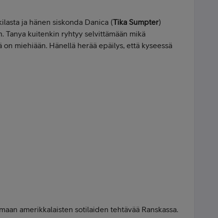
ilasta ja hänen siskonda Danica (
Tika Sumpter
)
een. Tanya kuitenkin ryhtyy selvittämään mikä
 on miehiään. Hänellä herää epäilys, että kyseessä
aan amerikkalaisten sotilaiden tehtävää Ranskassa.