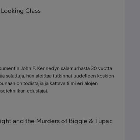
 Looking Glass
kumentin John F. Kennedyn salamurhasta 30 vuotta
nää salattuja, hän aloittaa tutkinnat uudelleen koskien
naan on todistajia ja kattava tiimi eri alojen
asetekniikan edustajat.
ight and the Murders of Biggie & Tupac