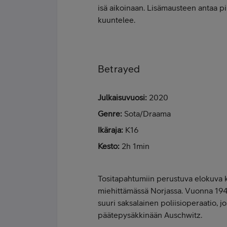
isä aikoinaan. Lisämausteen antaa pi
kuuntelee.
Betrayed
Julkaisuvuosi:
2020
Genre:
Sota/Draama
Ikäraja:
K16
Kesto:
2h 1min
Tositapahtumiin perustuva elokuva k
miehittämässä Norjassa. Vuonna 194
suuri saksalainen poliisioperaatio, j
päätepysäkkinään Auschwitz.