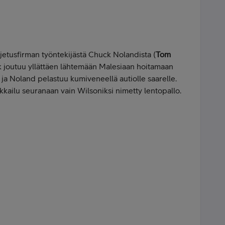
jetusfirman työntekijästä Chuck Nolandista (
Tom
 joutuu yllättäen lähtemään Malesiaan hoitamaan
a Noland pelastuu kumiveneellä autiolle saarelle.
kailu seuranaan vain Wilsoniksi nimetty lentopallo.