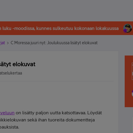
in luku -moodissa, kunnes sulkeutuu kokonaan lokakuussa
rjat
C Moressa juuri nyt: Joulukuussa lisätyt elokuvat
sätyt elokuvat
atselukertaa
lveluun
on lisätty paljon uutta katsottavaa. Löydät
osikkielokuvan sekä ihan tuoreita dokumentteja
auksista.