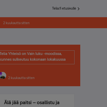
Telia.fi etusivulle
2 kuukautta sitten
Telia Yhteisö on Vain luku -moodissa,
kunnes sulkeutuu kokonaan lokakuussa
2 kuukautta sitten
Älä jää paitsi – osallistu ja