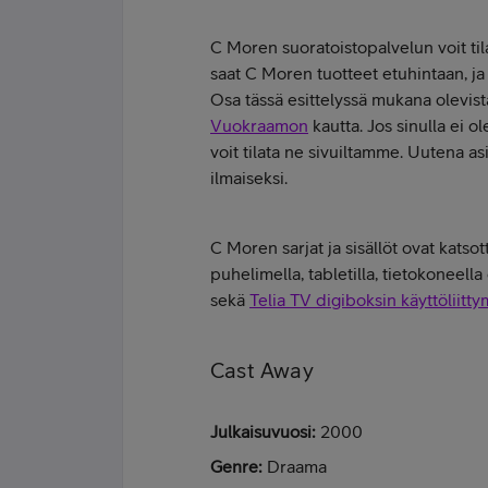
C Moren suoratoistopalvelun voit tila
saat C Moren tuotteet etuhintaan, ja 
Osa tässä esittelyssä mukana olevist
Vuokraamon
kautta. Jos sinulla ei 
voit tilata ne sivuiltamme. Uutena 
ilmaiseksi.
C Moren sarjat ja sisällöt ovat kats
puhelimella, tabletilla, tietokoneella
sekä
Telia TV digiboksin käyttöliitt
Cast Away
Julkaisuvuosi:
2000
Genre:
Draama