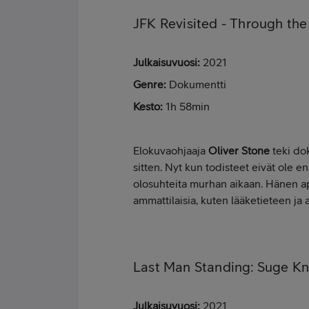
JFK Revisited - Through the
Julkaisuvuosi:
2021
Genre:
Dokumentti
Kesto:
1h 58min
Elokuvaohjaaja
Oliver Stone
teki do
sitten. Nyt kun todisteet eivät ole e
olosuhteita murhan aikaan. Hänen apu
ammattilaisia, kuten lääketieteen ja 
Last Man Standing: Suge Kn
Julkaisuvuosi:
2021