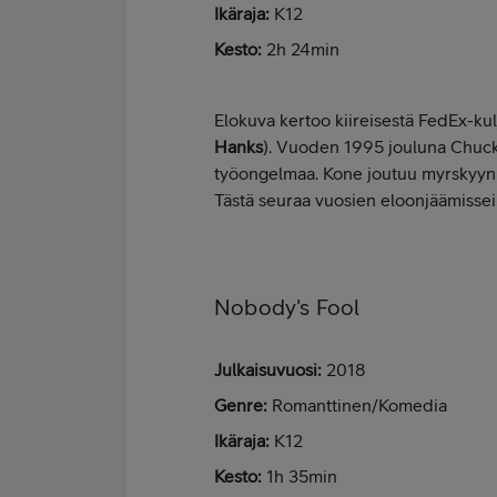
Ikäraja:
K12
Kesto:
2h 24min
Elokuva kertoo kiireisestä FedEx-kul
Hanks
). Vuoden 1995 jouluna Chuck
työongelmaa. Kone joutuu myrskyyn j
Tästä seuraa vuosien eloonjäämisseik
Nobody's Fool
Julkaisuvuosi:
2018
Genre:
Romanttinen/Komedia
Ikäraja:
K12
Kesto:
1h 35min