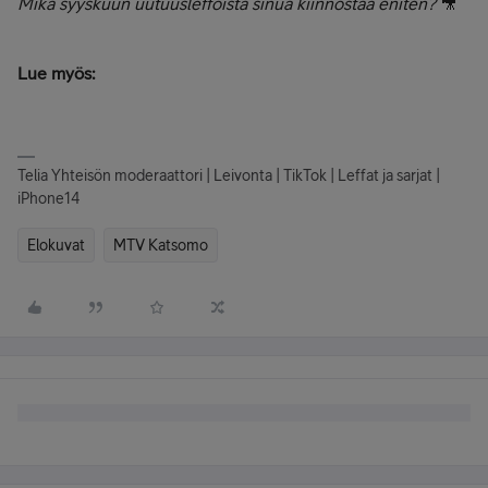
Mikä syyskuun uutuusleffoista sinua kiinnostaa eniten?
🎥
Lue myös:
Telia Yhteisön moderaattori | Leivonta | TikTok | Leffat ja sarjat |
iPhone14
Elokuvat
MTV Katsomo