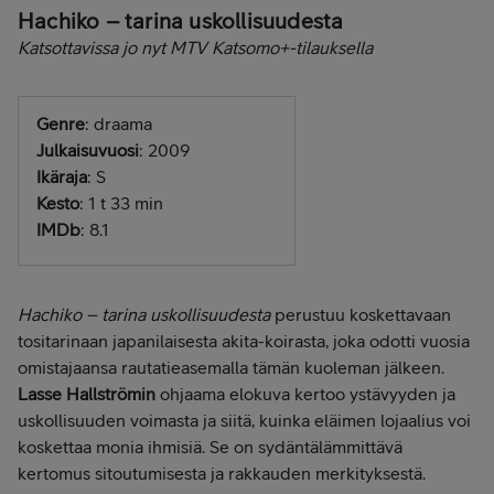
Hachiko – tarina uskollisuudesta
Katsottavissa jo nyt MTV Katsomo+-tilauksella
Genre
: draama
Julkaisuvuosi
: 2009
Ikäraja
: S
Kesto
: 1 t 33 min
IMDb
: 8.1
Hachiko – tarina uskollisuudesta
perustuu koskettavaan
tositarinaan japanilaisesta akita-koirasta, joka odotti vuosia
omistajaansa rautatieasemalla tämän kuoleman jälkeen.
Lasse Hallströmin
ohjaama elokuva kertoo ystävyyden ja
uskollisuuden voimasta ja siitä, kuinka eläimen lojaalius voi
koskettaa monia ihmisiä. Se on sydäntälämmittävä
kertomus sitoutumisesta ja rakkauden merkityksestä.