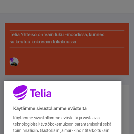
Telia Yhteisö on Vain luku -moodissa, kunnes
sulkeutuu kokonaan lokakuussa
Älä jää paitsi – osallistu ja voita!
Tilaa Telian uutiskirje ja olet mukana arvonnassa.
Käytämme sivustollamme evästeitä
Samalla saat parhaat asiakasedut suoraan
Käytämme sivustollamme evästeitä ja vastaavia
sähköpostiisi.
teknologioita käyttökokemuksen parantamiseksi sekä
toiminnallisiin, tilastollisiin ja markkinointitarkoituksiin.