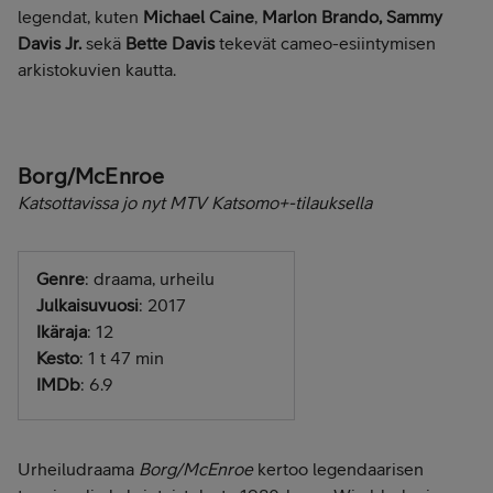
legendat, kuten
Michael Caine
,
Marlon Brando, Sammy
Davis Jr.
sekä
Bette Davis
tekevät cameo-esiintymisen
arkistokuvien kautta.
Borg/McEnroe
Katsottavissa jo nyt MTV Katsomo+-tilauksella
Genre
: draama, urheilu
Julkaisuvuosi
: 2017
Ikäraja
: 12
Kesto
: 1 t 47 min
IMDb
: 6.9
Urheiludraama
Borg/McEnroe
kertoo legendaarisen