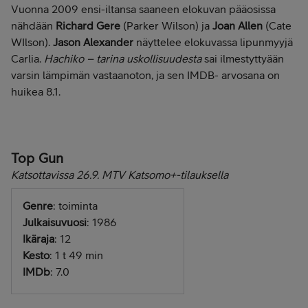
Vuonna 2009 ensi-iltansa saaneen elokuvan pääosissa
nähdään
Richard Gere
(Parker Wilson) ja
Joan Allen
(Cate
WIlson).
Jason Alexander
näyttelee elokuvassa lipunmyyjä
Carlia.
Hachiko – tarina uskollisuudesta
sai ilmestyttyään
varsin lämpimän vastaanoton, ja sen IMDB- arvosana on
huikea 8.1.
Top Gun
Katsottavissa 26.9. MTV Katsomo+-tilauksella
Genre
: toiminta
Julkaisuvuosi
: 1986
Ikäraja
: 12
Kesto
: 1 t 49 min
IMDb
: 7.0