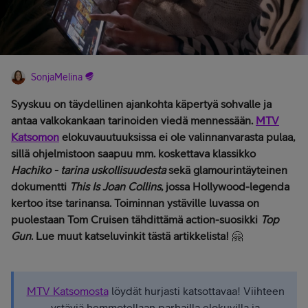
SonjaMelina
Syyskuu on täydellinen ajankohta käpertyä sohvalle ja
antaa valkokankaan tarinoiden viedä mennessään.
MTV
Katsomon
elokuvauutuuksissa ei ole valinnanvarasta pulaa,
sillä ohjelmistoon saapuu mm. koskettava klassikko
Hachiko - tarina uskollisuudesta
sekä glamourintäyteinen
dokumentti
This Is Joan Collins
, jossa Hollywood-legenda
kertoo itse tarinansa. Toiminnan ystäville luvassa on
puolestaan Tom Cruisen tähdittämä action-suosikki
Top
Gun
. Lue muut katseluvinkit tästä artikkelista!
🤗
MTV Katsomosta
löydät hurjasti katsottavaa! Viihteen
ystäviä hemmotellaan parhailla elokuvilla ja