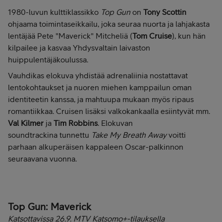
1980-luvun kulttiklassikko
Top Gun
on
Tony Scottin
ohjaama toimintaseikkailu, joka seuraa nuorta ja lahjakasta
lentäjää Pete "Maverick" Mitcheliä (
Tom Cruise
), kun hän
kilpailee ja kasvaa Yhdysvaltain laivaston
huippulentäjäkoulussa.
Vauhdikas elokuva yhdistää adrenaliinia nostattavat
lentokohtaukset ja nuoren miehen kamppailun oman
identiteetin kanssa, ja mahtuupa m
ukaan myös ripaus
romantiikkaa. Cruisen lisäksi valkokankaalla esiintyvät mm.
Val Kilmer
ja
Tim Robbins
. Elokuvan
soundtrackina tunnettu
Take My Breath Away
voitti
parhaan alkuperäisen kappaleen Oscar-palkinnon
seuraavana vuonna.
Top Gun: Maverick​​​​​​​
Katsottavissa 26.9. MTV Katsomo+-tilauksella