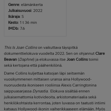
Genre
: elämänkerta
Julkaisuvuosi
: 2022
Ikäraja
: S
Kesto
: 1 t 36 min
IMDb
: 7.6
This Is Joan Collins
on vaikuttava täyspitkä
dokumenttielokuva vuodelta 2022. Sen on ohjannut
Clare
Beavan
(
Daphne
) ja elokuvassa itse
Joan Collins
toimii
sekä kertojana että päähenkilönä.
Dame Collins kuljettaa katsojan läpi seitsemän
vuosikymmenen mittaisen uransa aina Hollywood-
nuoruudesta ikoniseen rooliinsa Alexis Carringtonina
saippuasarjassa
Dynastia.
Elokuva sisältää ennen
julkaisemattomia kotivideoita, arkistomateriaalia sekä
henkilökohtaista kerrontaa, joten luvassa on taatusti intiimi
katsaus Hollywood-ikonin vaiherikkaaseen elämään. Myös