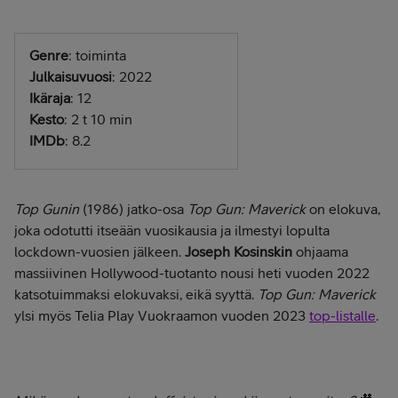
Genre
: toiminta
Julkaisuvuosi
: 2022
Ikäraja
: 12
Kesto
: 2 t 10 min
IMDb
: 8.2
Top Gunin
(1986) jatko-osa
Top Gun: Maverick
on elokuva,
joka odotutti itseään vuosikausia ja ilmestyi lopulta
lockdown-vuosien jälkeen.
Joseph Kosinskin
ohjaama
massiivinen Hollywood-tuotanto nousi heti vuoden 2022
katsotuimmaksi elokuvaksi, eikä syyttä.
Top Gun: Maverick
ylsi myös Telia Play Vuokraamon vuoden 2023
top-listalle
.