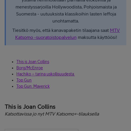
menestyssarjoilla Hollywoodista, Pohjoismaista ja
Suomesta - uutuuksista klassikoihin lasten leffoja
unohtamatta.
Tiesitkö myös, että kanavapaketin tilaajana saat
MTV
Katsomo -suoratoistopalvelun
maksutta käyttöösi!
This is Joan Collins
Borg/McEnroe
Hachiko – tarina uskollisuudesta
Top Gun
Top Gun: Maverick​​​​​​​
This is Joan Collins
Katsottavissa jo nyt MTV Katsomo+-tilauksella