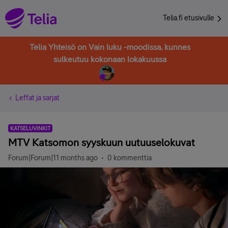
Telia.fi etusivulle
Telia Yhteisö on Vain luku -moodissa, kunnes
sulkeutuu kokonaan lokakuussa
Leffat ja sarjat
KATSELUVINKIT
MTV Katsomon syyskuun uutuuselokuvat
Forum|Forum|11 months ago
0 kommenttia