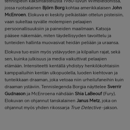
tennispelin kaksintaistelusta 1980-luvun Wimbledonissa,
jossa ruotsalainen
Björn Borg
kohtaa amerikkalaisen
John
McEnroen
. Elokuva ei keskity pelkästään ottelun pisteisiin,
vaan sukeltaa syvälle molempien pelaajien
persoonallisuuksiin ja paineiden maailmaan. Katsoja
pääsee näkemään, miten täydellisyyden tavoittelu ja
tunteiden hallinta muovasivat heidän peliään ja uraansa.
Elokuva tuo esiin myös ystävyyden ja kilpailun rajat, sekä
sen, kuinka julkisuus ja media vaikuttivat pelaajien
elämään. Intensiteetti kentällä yhdistyy henkilökohtaisiin
kamppailuihin kentän ulkopuolella, luoden kiehtovan ja
tunteikkaan draaman, joka vetoaa niin urheilufaneihin kuin
draaman ystäviin. Tennislegenda Borgia näyttelee
Sverrir
Gudnason
ja McEnroena nähdään
Shia LaBeouf
(Fury).
Elokuvan on ohjannut tanskalainen
Janus Metz
, joka on
ohjannut myös yhden rikossarja
True Detective
-jakson.