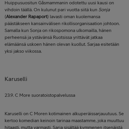
Huippusuositun Gåsmammanin odotettu uusi kausi on
vihdoin täällä. On kulunut pari vuotta siitä kun
Sonja
(
Alexander Rapaport
) lavasti oman kuolemansa
päästäkseen kansainvälisen rikollisorganisaation johtoon.
Samalla kun Sonja on rikospomona ulkomailla, hänen
perheensä ja ystävänsä Ruotsissa yrittävät jatkaa
elämäänsä uskoen hänen olevan kuollut. Sarjaa esitetään
yksi jakso viikossa.
Karuselli
23.9. C More suoratoistopalvelussa
Karuselli on C Moren kotimainen alkuperäissarjauutuus. Se
kertoo komedian keinoin tarinaa maastamme, joka muuttuu
hitaasti, mutta varmasti. Sarja sisältää kymmenen itsenäistä