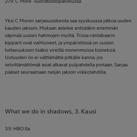
27.9. C More -suoratoistopalvelussa
Yksi C Moren sarjasuosikeista saa syyskuussa jatkoa uuden
kauden jaksoin. Mukaan astelee entistäkin enemmän
säpinää uusien hahmojen myötä. Trissa-rantabaarin
kipparit ovat vaihtuneet, ja ympäristössä on uusien
tuttavuuksien lisäksi vireillä monenmoisia bisneksiä.
Uutuuden ilo ei välttämättä pitkälle kanna, jos
selvittämättömät asiat alkavat pulpahdella pintaan. Sarjaa
pääset seuraamaan neljän jakson viikkotahdilla.
What we do in shadows, 3. Kausi
3.9. HBO:lla