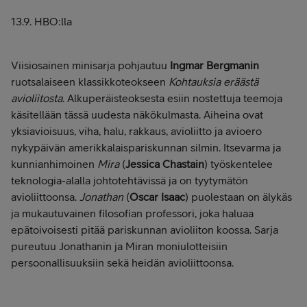
13.9. HBO:lla
Viisiosainen minisarja pohjautuu
Ingmar Bergmanin
ruotsalaiseen klassikkoteokseen
Kohtauksia eräästä
avioliitosta
. Alkuperäisteoksesta esiin nostettuja teemoja
käsitellään tässä uudesta näkökulmasta. Aiheina ovat
yksiavioisuus, viha, halu, rakkaus, avioliitto ja avioero
nykypäivän amerikkalaispariskunnan silmin. Itsevarma ja
kunnianhimoinen
Mira
(
Jessica Chastain
) työskentelee
teknologia-alalla johtotehtävissä ja on tyytymätön
avioliittoonsa.
Jonathan
(
Oscar Isaac
) puolestaan on älykäs
ja mukautuvainen filosofian professori, joka haluaa
epätoivoisesti pitää pariskunnan avioliiton koossa. Sarja
pureutuu Jonathanin ja Miran moniulotteisiin
persoonallisuuksiin sekä heidän avioliittoonsa.