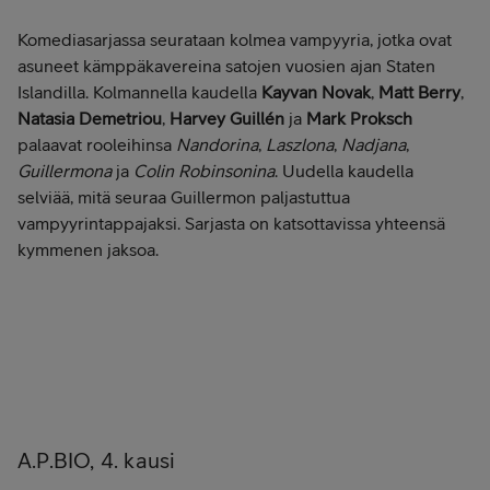
Komediasarjassa seurataan kolmea vampyyria, jotka ovat
asuneet kämppäkavereina satojen vuosien ajan Staten
Islandilla. Kolmannella kaudella
Kayvan Novak
,
Matt Berry
,
Natasia Demetriou
,
Harvey Guillén
ja
Mark Proksch
palaavat rooleihinsa
Nandorina
,
Laszlona
,
Nadjana
,
Guillermona
ja
Colin Robinsonina
. Uudella kaudella
selviää, mitä seuraa Guillermon paljastuttua
vampyyrintappajaksi. Sarjasta on katsottavissa yhteensä
kymmenen jaksoa.
A.P.BIO, 4. kausi