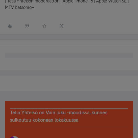
| Telia Yhteisön moderaattori | Apple iPhone 16 | Apple Watch SE |
MTV Katsomo+
Telia Yhteisö on Vain luku -moodissa, kunnes
sulkeutuu kokonaan lokakuussa