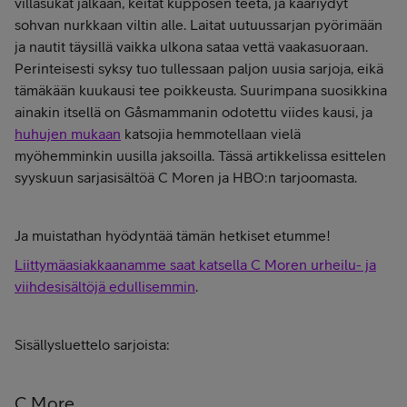
villasukat jalkaan, keität kupposen teetä, ja kääriydyt
sohvan nurkkaan viltin alle. Laitat uutuussarjan pyörimään
ja nautit täysillä vaikka ulkona sataa vettä vaakasuoraan.
Perinteisesti syksy tuo tullessaan paljon uusia sarjoja, eikä
tämäkään kuukausi tee poikkeusta. Suurimpana suosikkina
ainakin itsellä on Gåsmammanin odotettu viides kausi, ja
huhujen mukaan
katsojia hemmotellaan vielä
myöhemminkin uusilla jaksoilla. Tässä artikkelissa esittelen
syyskuun sarjasisältöä C Moren ja HBO:n tarjoomasta.
Ja muistathan hyödyntää tämän hetkiset etumme!
Liittymäasiakkaanamme saat katsella C Moren urheilu- ja
viihdesisältöjä edullisemmin
.
Sisällysluettelo sarjoista:
C More