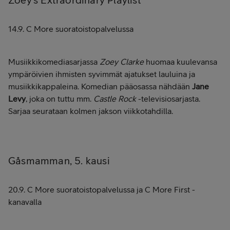
14.9. C More suoratoistopalvelussa
Musiikkikomediasarjassa
Zoey Clarke
huomaa kuulevansa
ympäröivien ihmisten syvimmät ajatukset lauluina ja
musiikkikappaleina. Komedian pääosassa nähdään
Jane
Levy
, joka on tuttu mm.
Castle Rock
-televisiosarjasta.
Sarjaa seurataan kolmen jakson viikkotahdilla.
Gåsmamman, 5. kausi
20.9. C More suoratoistopalvelussa ja C More First -
kanavalla