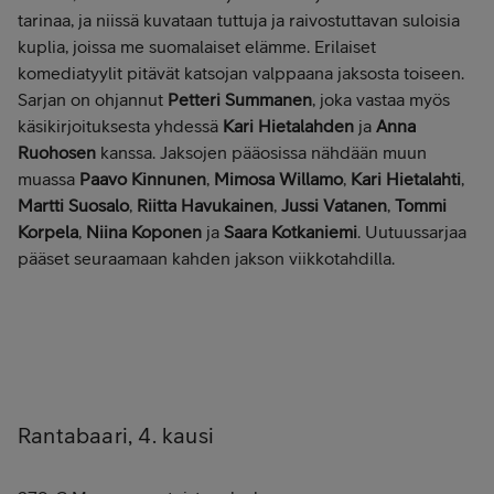
tarinaa, ja niissä kuvataan tuttuja ja raivostuttavan suloisia
kuplia, joissa me suomalaiset elämme. Erilaiset
komediatyylit pitävät katsojan valppaana jaksosta toiseen.
Sarjan on ohjannut
Petteri Summanen
, joka vastaa myös
käsikirjoituksesta yhdessä
Kari Hietalahden
ja
Anna
Ruohosen
kanssa. Jaksojen pääosissa nähdään muun
muassa
Paavo Kinnunen
,
Mimosa Willamo
,
Kari Hietalahti
,
Martti Suosalo
,
Riitta Havukainen
,
Jussi Vatanen
,
Tommi
Korpela
,
Niina Koponen
ja
Saara Kotkaniemi
. Uutuussarjaa
pääset seuraamaan kahden jakson viikkotahdilla.
Rantabaari, 4. kausi