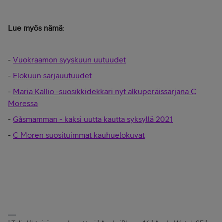
Lue myös nämä
:
-
Vuokraamon syyskuun uutuudet
-
Elokuun sarjauutuudet
-
Maria Kallio -suosikkidekkari nyt alkuperäissarjana C
Moressa
-
Gåsmamman - kaksi uutta kautta syksyllä 2021
-
C Moren suosituimmat kauhuelokuvat