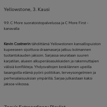
Yellowstone, 3. Kausi
9.9. C More suoratoistopalvelussa ja C More First -
kanavalla
Kevin Costnerin
tähdittämä Yellowstonen kansallispuiston
kupeeseen sijoittuva draamasarja jatkuu kolmannen
tuotantokauden jaksoin. Sarjassa seurataan suuren
karjatilan, alueen alkuperäisasukkaiden ja rakennuttajien
välisiä konflikteja. Yhdysvaltojen keskilännen upeilla
tasangoilla elämä pyörii politiikan, terveysongelmien ja
perhesalaisuuksian ympärillä. Sarjaa julkaistaan kaksi
jaksoa viikossa.
Zoey’s Extraordinary Playlist