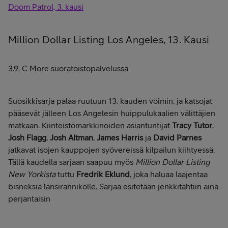
Doom Patrol, 3. kausi
Million Dollar Listing Los Angeles, 13. Kausi
3.9. C More suoratoistopalvelussa
Suosikkisarja palaa ruutuun 13. kauden voimin, ja katsojat
pääsevät jälleen Los Angelesin huippulukaalien välittäjien
matkaan. Kiinteistömarkkinoiden asiantuntijat
Tracy Tutor
,
Josh Flagg
,
Josh Altman
,
James Harris
ja
David Parnes
jatkavat isojen kauppojen syövereissä kilpailun kiihtyessä.
Tällä kaudella sarjaan saapuu myös
Million Dollar Listing
New Yorkista
tuttu
Fredrik Eklund
, joka haluaa laajentaa
bisneksiä länsirannikolle. Sarjaa esitetään jenkkitahtiin aina
perjantaisin