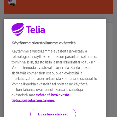
Älä jää paitsi – osallistu ja voita!
Tilaa Telian uutiskirje ja olet mukana arvonnassa.
Käytämme sivustollamme evästeitä
Samalla saat parhaat asiakasedut suoraan
Käytämme sivustollamme evästeitä ja vastaavia
sähköpostiisi.
teknologioita käyttökokemuksen parantamiseksi sekä
toiminnallisiin, tilastollisiin ja markkinointitarkoituksiin.
Voit hallinnoida evästevalintojasi alla. Kaikki luokat
Tilaa nyt
sisältävät kolmansien osapuolien evästeitä ja
merkitsevät tietojen siirtämistä kolmansille osapuolille.
Voit hallinnoida evästeitä tai poistaa ne käytöstä
milloin tahansa evästeasetuksissa. Lisätietoja
evästeistä saat
evästeitä koskevasta
tietosuojaselosteestamme.
Käyttöehdot
Accessibility statement
Evästeasetukset