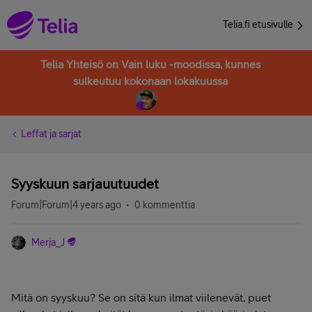
Telia.fi etusivulle
Telia Yhteisö on Vain luku -moodissa, kunnes
sulkeutuu kokonaan lokakuussa
Leffat ja sarjat
Syyskuun sarjauutuudet
Forum|Forum|4 years ago
0 kommenttia
Merja_J
Mitä on syyskuu? Se on sitä kun ilmat viilenevät, puet