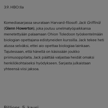
3.9. HBO:lla
Komediasarjassa seurataan Harvard-filosofi
Jack Griffiniä
(
Glenn Howerton
), joka joutuu unelmatyöpaikkansa
menetettyään palaamaan Ohion Toledoon työskentelmään
biologian opettajana edistyneiden kurssilla. Jack tekee heti
alussa selväksi, ettei aio opettaa biologiaa lainkaan.
Tajutessaan, että hänellä on käsissään joukko
priimusoppilaita, Jack päättää valjastaa heidät omaksi
henkilökohtaiseksi hyödykseen. Sarjasta julkaistaan
yhteensä viisi jaksoa.
Billions, 5. kausi