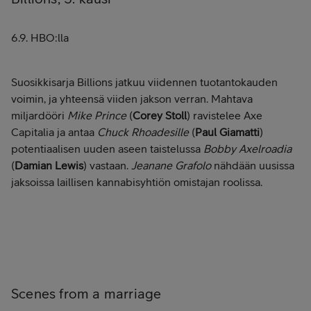
6.9. HBO:lla
Suosikkisarja Billions jatkuu viidennen tuotantokauden
voimin, ja yhteensä viiden jakson verran. Mahtava
miljardööri
Mike Prince
(
Corey Stoll
) ravistelee Axe
Capitalia ja antaa
Chuck Rhoadesille
(
Paul Giamatti
)
potentiaalisen uuden aseen taistelussa
Bobby Axelroadia
(
Damian Lewis
) vastaan.
Jeanane Grafolo
nähdään uusissa
jaksoissa laillisen kannabisyhtiön omistajan roolissa.
Scenes from a marriage