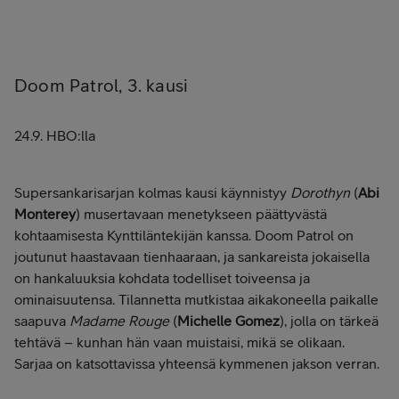
Doom Patrol, 3. kausi
24.9. HBO:lla
Supersankarisarjan kolmas kausi käynnistyy
Dorothyn
(
Abi
Monterey
) musertavaan menetykseen päättyvästä
kohtaamisesta Kynttiläntekijän kanssa. Doom Patrol on
joutunut haastavaan tienhaaraan, ja sankareista jokaisella
on hankaluuksia kohdata todelliset toiveensa ja
ominaisuutensa. Tilannetta mutkistaa aikakoneella paikalle
saapuva
Madame Rouge
(
Michelle Gomez
), jolla on tärkeä
tehtävä – kunhan hän vaan muistaisi, mikä se olikaan.
Sarjaa on katsottavissa yhteensä kymmenen jakson verran.