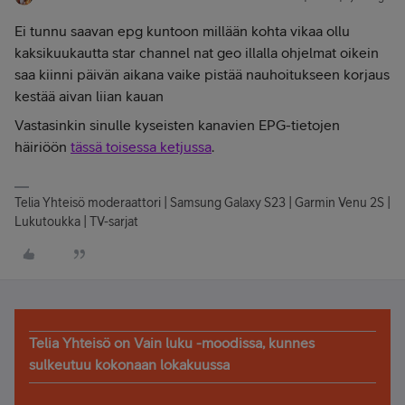
Ei tunnu saavan epg kuntoon millään kohta vikaa ollu
kaksikuukautta star channel nat geo illalla ohjelmat oikein
saa kiinni päivän aikana vaike pistää nauhoitukseen korjaus
kestää aivan liian kauan
Vastasinkin sinulle kyseisten kanavien EPG-tietojen
häiriöön
tässä toisessa ketjussa
.
Telia Yhteisö moderaattori | Samsung Galaxy S23 | Garmin Venu 2S |
Lukutoukka | TV-sarjat
Telia Yhteisö on Vain luku -moodissa, kunnes
sulkeutuu kokonaan lokakuussa