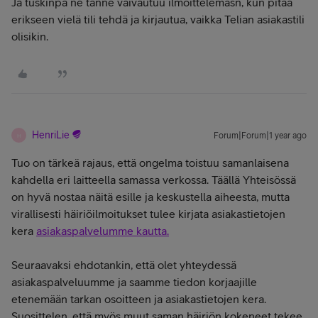
Ja tuskinpa ne tänne vaivautuu ilmoittelemasn, kun pitää
erikseen vielä tili tehdä ja kirjautua, vaikka Telian asiakastili
olisikin.
HenriLie
Forum|Forum|1 year ago
H
Tuo on tärkeä rajaus, että ongelma toistuu samanlaisena
kahdella eri laitteella samassa verkossa. Täällä Yhteisössä
on hyvä nostaa näitä esille ja keskustella aiheesta, mutta
virallisesti häiriöilmoitukset tulee kirjata asiakastietojen
kera
asiakaspalvelumme kautta.
Seuraavaksi ehdotankin, että olet yhteydessä
asiakaspalveluumme ja saamme tiedon korjaajille
etenemään tarkan osoitteen ja asiakastietojen kera.
Suosittelen, että myös muut saman häiriön kokeneet tekee