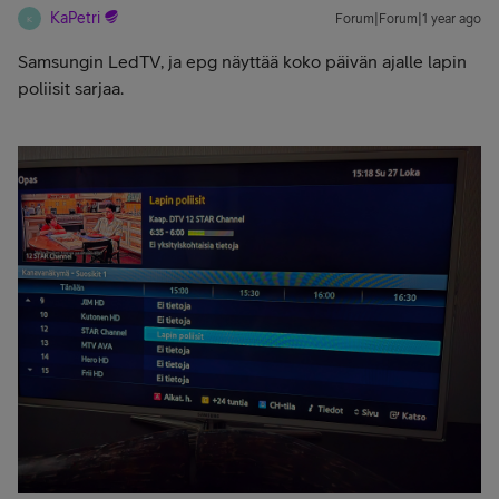
KaPetri
Forum|Forum|1 year ago
K
Samsungin LedTV, ja epg näyttää koko päivän ajalle lapin
poliisit sarjaa.