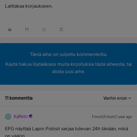
Laittakaa korjaukseen.
Tämä aihe on suljettu kommenteilta.
Käytä hakua löytääksesi muita kirjoituksia tästä aiheesta, tai
aloita uusi aihe.
11 kommenttia
Vanhin ensin
KaPetri
Forum|Forum|1 year ago
K
EPG näyttää Lapin Poliisit sarjaa tulevan 24h tänään, mikä
on väärin.