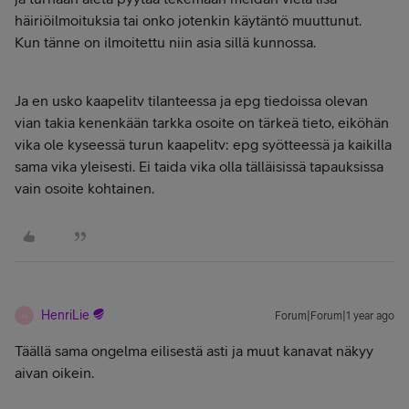
häiriöilmoituksia tai onko jotenkin käytäntö muuttunut.
Kun tänne on ilmoitettu niin asia sillä kunnossa.
Ja en usko kaapelitv tilanteessa ja epg tiedoissa olevan
vian takia kenenkään tarkka osoite on tärkeä tieto, eiköhän
vika ole kyseessä turun kaapelitv: epg syötteessä ja kaikilla
sama vika yleisesti. Ei taida vika olla tälläisissä tapauksissa
vain osoite kohtainen.
HenriLie
Forum|Forum|1 year ago
H
Täällä sama ongelma eilisestä asti ja muut kanavat näkyy
aivan oikein.