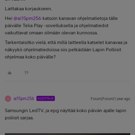
Laittakaa korjaukseen.
Hei
@ai15pm256
katsoin kanavan ohjelmatietoja tälle
päivälle Telia Play -sovelluksella ja ohjelmatiedot
vaikuttavat omaan silmään olevan kunnossa.
Tarkentaisitko vielä, että millä laitteella katselet kanavaa ja
näkyykö ohjelmatiedoissa siis pelkästään Lapin Polliisit
ohjelmaa koko päivälle?
ai15pm256
ALOITTAJA
Forum|Forum|1 year ago
A
Samsungin LedTV, ja epg näyttää koko päivän ajalle lapin
poliisit sarjaa.