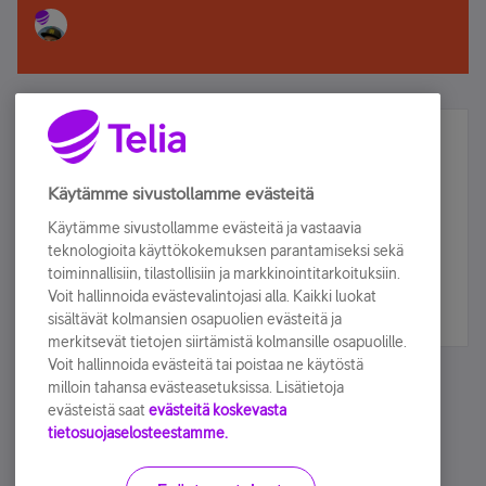
Älä jää paitsi – osallistu ja voita!
Tilaa Telian uutiskirje ja olet mukana arvonnassa.
Käytämme sivustollamme evästeitä
Samalla saat parhaat asiakasedut suoraan
Käytämme sivustollamme evästeitä ja vastaavia
sähköpostiisi.
teknologioita käyttökokemuksen parantamiseksi sekä
toiminnallisiin, tilastollisiin ja markkinointitarkoituksiin.
Voit hallinnoida evästevalintojasi alla. Kaikki luokat
Tilaa nyt
sisältävät kolmansien osapuolien evästeitä ja
merkitsevät tietojen siirtämistä kolmansille osapuolille.
Voit hallinnoida evästeitä tai poistaa ne käytöstä
milloin tahansa evästeasetuksissa. Lisätietoja
evästeistä saat
evästeitä koskevasta
tietosuojaselosteestamme.