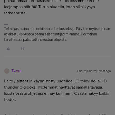
palauttamaan tehdasasetuksille. Tiedossamme ei ole
laajempaa häiriötä Turun alueella, joten siksi kysyn
tarkennusta.
Tekniikasta aina mielenkiinnolla keskusteleva. Päivitän myös meidän
asiakastukisivustoa osana asiantuntijatiimiämme. Kerrothan
tarvittaessa palautetta sivuston ohjeista.
Tvsala
Forum|Forum|1 year ago
T
Laite /laitteet in käynnistetty uudellee. LG televisio ja HD
thunder digiboksi. Molemmat näyttävät samalla tavalla.
Isosta osasta ohjelmia ei näy kuin nimi. Osasta näkyy kaikki
tiedot.