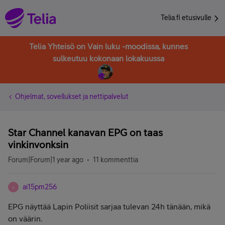
Telia.fi etusivulle
Telia Yhteisö on Vain luku -moodissa, kunnes
sulkeutuu kokonaan lokakuussa
Ohjelmat, sovellukset ja nettipalvelut
Star Channel kanavan EPG on taas
vinkinvonksin
Forum|Forum|1 year ago
11 kommenttia
ai15pm256
A
EPG näyttää Lapin Poliisit sarjaa tulevan 24h tänään, mikä
on väärin.