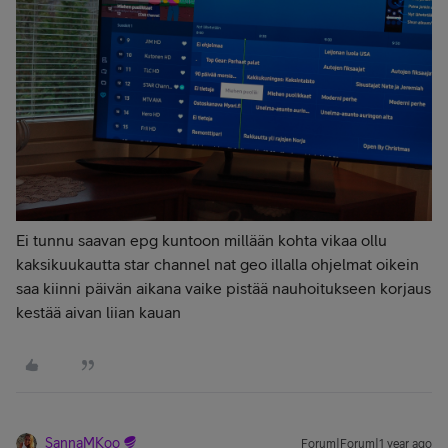
Ei tunnu saavan epg kuntoon millään kohta vikaa ollu
kaksikuukautta star channel nat geo illalla ohjelmat oikein
saa kiinni päivän aikana vaike pistää nauhoitukseen korjaus
kestää aivan liian kauan
SannaMKoo
Forum|Forum|1 year ago