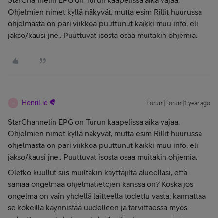
StarChannelin EPG on Turun kaapelissa aika vajaa.
Ohjelmien nimet kyllä näkyvät, mutta esim Rillit huurussa
ohjelmasta on pari viikkoa puuttunut kaikki muu info, eli
jakso/kausi jne.. Puuttuvat isosta osaa muitakin ohjemia.
HenriLie
Forum|Forum|1 year ago
H
StarChannelin EPG on Turun kaapelissa aika vajaa.
Ohjelmien nimet kyllä näkyvät, mutta esim Rillit huurussa
ohjelmasta on pari viikkoa puuttunut kaikki muu info, eli
jakso/kausi jne.. Puuttuvat isosta osaa muitakin ohjemia.
Oletko kuullut siis muiltakin käyttäjiltä alueellasi, että
samaa ongelmaa ohjelmatietojen kanssa on? Koska jos
ongelma on vain yhdellä laitteella todettu vasta, kannattaa
se kokeilla käynnistää uudelleen ja tarvittaessa myös