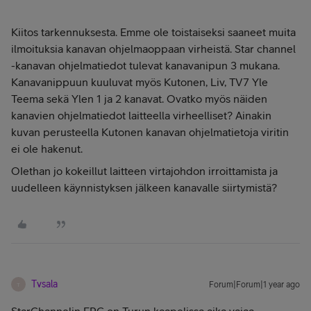
Kiitos tarkennuksesta. Emme ole toistaiseksi saaneet muita
ilmoituksia kanavan ohjelmaoppaan virheistä. Star channel
-kanavan ohjelmatiedot tulevat kanavanipun 3 mukana.
Kanavanippuun kuuluvat myös Kutonen, Liv, TV7 Yle
Teema sekä Ylen 1 ja 2 kanavat. Ovatko myös näiden
kanavien ohjelmatiedot laitteella virheelliset? Ainakin
kuvan perusteella Kutonen kanavan ohjelmatietoja viritin
ei ole hakenut.
OIethan jo kokeillut laitteen virtajohdon irroittamista ja
uudelleen käynnistyksen jälkeen kanavalle siirtymistä?
Tvsala
Forum|Forum|1 year ago
T