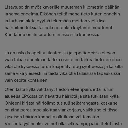
Lisäys, soitin myös kaverille muutaman kilometrin päähän
ja sama ongelma. Eiköhän teiltä mene tieto kuten ennekin
ja turhaan aleta pyytää tekemään meidän vielä lisä
häiriöilmoituksia tai onko jotenkin käytäntö muuttunut.
Kun tänne on ilmoitettu niin asia sillä kunnossa.
Ja en usko kaapelitv tilanteessa ja epg tiedoissa olevan
vian takia kenenkään tarkka osoite on tärkeä tieto, eiköhän
vika ole kyseessä turun kaapelitv: epg syötteessä ja kaikilla
sama vika yleisesti. Ei taida vika olla tälläisissä tapauksissa
vain osoite kohtainen.
Olen tästä kyllä välittänyt tiedon eteenpäin, että Turun
alueella EPG:ssä on havaittu häiriötä ja sitä tutkitaan kyllä.
Ohjeeni kirjata häiriöilmoitus tuli selkärangasta, koska se
on aina paras tapa aloittaa viankorjaus, vaikka se ei tässä
kyseisen häiriön kannalta ollutkaan välttämatön.
Viestintätyylini olisi voinut olla selkeämpi, pahoittelut tästä.