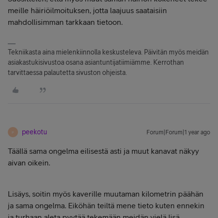
meille häiriöilmoituksen, jotta laajuus saataisiin
mahdollisimman tarkkaan tietoon.
Tekniikasta aina mielenkiinnolla keskusteleva. Päivitän myös meidän
asiakastukisivustoa osana asiantuntijatiimiämme. Kerrothan
tarvittaessa palautetta sivuston ohjeista.
peekotu
Forum|Forum|1 year ago
P
Täällä sama ongelma eilisestä asti ja muut kanavat näkyy
aivan oikein.
Lisäys, soitin myös kaverille muutaman kilometrin päähän
ja sama ongelma. Eiköhän teiltä mene tieto kuten ennekin
ja turhaan aleta pyytää tekemään meidän vielä lisä