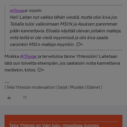
@Thoge
@ kirjoitti:
Hei! Laitan nyt vaikka tähän viestiä, mutta olisi kiva jos
Telialla tulisi valikoimaan MSI:N ja Asuksen paremman
pään kannettavia. Elisalla näyttää olevan joitakin malleja,
mitä teillä ei ole vielä myynnissä ja olis kiva saada
varsinkin MSI:n malleja myyntiin. 🙂>
Moikka
@Thoge
ja tervetuloa tänne Yhteisöön! Laitetaan
tätä sun toivetta eteenpäin, jos saataisiin noita kannettavia
meillekin, kiitos. 🙂>
| Telia Yhteisön moderaattori | Sarjat | Musiikki | Eläimet |
Telia Yhteisö on Vain luku -moodissa, kunnes