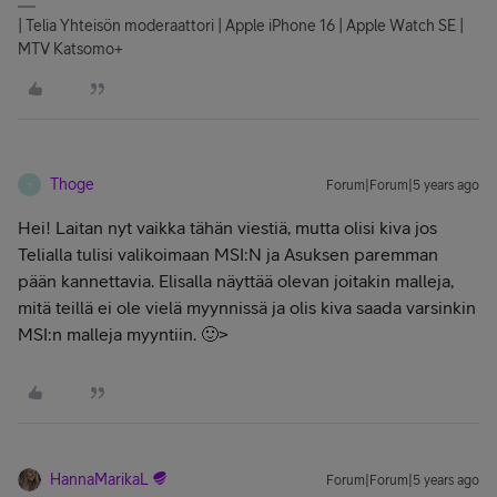
| Telia Yhteisön moderaattori | Apple iPhone 16 | Apple Watch SE |
MTV Katsomo+
Thoge
Forum|Forum|5 years ago
T
Hei! Laitan nyt vaikka tähän viestiä, mutta olisi kiva jos
Telialla tulisi valikoimaan MSI:N ja Asuksen paremman
pään kannettavia. Elisalla näyttää olevan joitakin malleja,
mitä teillä ei ole vielä myynnissä ja olis kiva saada varsinkin
MSI:n malleja myyntiin. 🙂>
HannaMarikaL
Forum|Forum|5 years ago