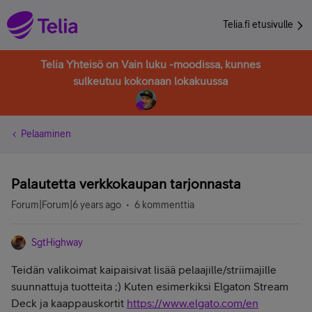
Telia.fi etusivulle
Telia Yhteisö on Vain luku -moodissa, kunnes
sulkeutuu kokonaan lokakuussa
Pelaaminen
Palautetta verkkokaupan tarjonnasta
Forum|Forum|6 years ago
6 kommenttia
SgtHighway
Teidän valikoimat kaipaisivat lisää pelaajille/striimajille
suunnattuja tuotteita ;) Kuten esimerkiksi Elgaton Stream
Deck ja kaappauskortit
https://www.elgato.com/en