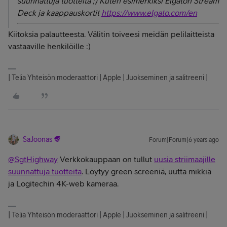
suunnattuja tuotteita ;) Kuten esimerkiksi Elgaton Stream
Deck ja kaappauskortit
https://www.elgato.com/en
Kiitoksia palautteesta. Välitin toiveesi meidän pelilaitteista
vastaaville henkilöille :)
| Telia Yhteisön moderaattori | Apple | Juokseminen ja salitreeni |
SaJoonas
Forum|Forum|6 years ago
@SgtHighway
Verkkokauppaan on tullut
uusia striimaajille
suunnattuja tuotteita
. Löytyy green screeniä, uutta mikkiä
ja Logitechin 4K-web kameraa.
| Telia Yhteisön moderaattori | Apple | Juokseminen ja salitreeni |