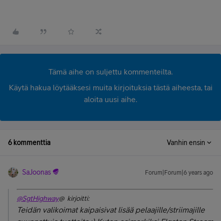
Tämä aihe on suljettu kommenteilta.
Käytä hakua löytääksesi muita kirjoituksia tästä aiheesta, tai
aloita uusi aihe.
6 kommenttia
Vanhin ensin
SaJoonas
Forum|Forum|6 years ago
@SgtHighway
@ kirjoitti:
Teidän valikoimat kaipaisivat lisää pelaajille/striimajille