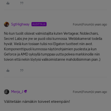
SgtHighway
ALOITTAJA
Forum|Forum|6 years ago
No kun tuolit olisivat valmistajilta kuten Vertagear, Noblechairs,
Secret Labs jne jne se puoli olisi kunnossa. Webbikamerat todella
hyvät. Vielä kun tosiaan tulisi noi Elgaton tuotteet niin avot.
Komponenttipuoli kunnossa näytönohjaimien puolesta ja kun
Geforce ja AMD syksyllä tumppaa uutta polvea markkinoille niin
toivon että nekin löytyisi valikoimistanne mahdollisimman pian ;)
Merja_J
Forum|Forum|6 years ago
Välitetään nämäkin toiveet eteenpäin!