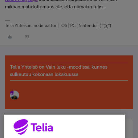
mikään mahdottomuus ole, että nämäkin tulisi.
Telia Yhteisön moderaattori | iOS | PC | Nintendo | ( ͡° ͜ʖ ͡°)
Telia Yhteisö on Vain luku -moodissa, kunnes
sulkeutuu kokonaan lokakuussa
Älä jää paitsi – osallistu ja voita!