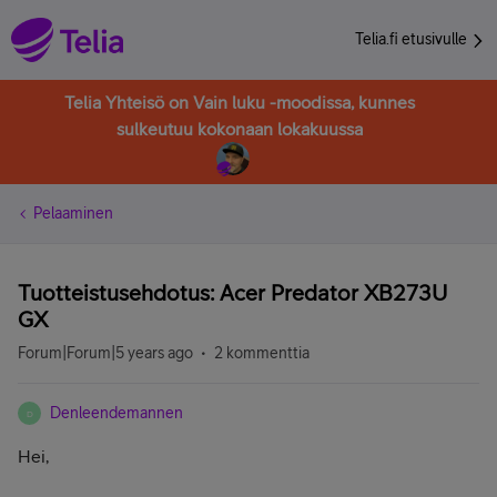
Telia.fi etusivulle
Telia Yhteisö on Vain luku -moodissa, kunnes
sulkeutuu kokonaan lokakuussa
Pelaaminen
Tuotteistusehdotus: Acer Predator XB273U
GX
Forum|Forum|5 years ago
2 kommenttia
Denleendemannen
D
Hei,