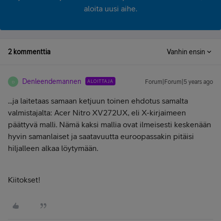
aloita uusi aihe.
2 kommenttia
Vanhin ensin
Denleendemannen
ALOITTAJA
Forum|Forum|5 years ago
D
...ja laitetaas samaan ketjuun toinen ehdotus samalta
valmistajalta: Acer Nitro XV272UX, eli X-kirjaimeen
päättyvä malli. Nämä kaksi mallia ovat ilmeisesti keskenään
hyvin samanlaiset ja saatavuutta euroopassakin pitäisi
hiljalleen alkaa löytymään.
Kiitokset!