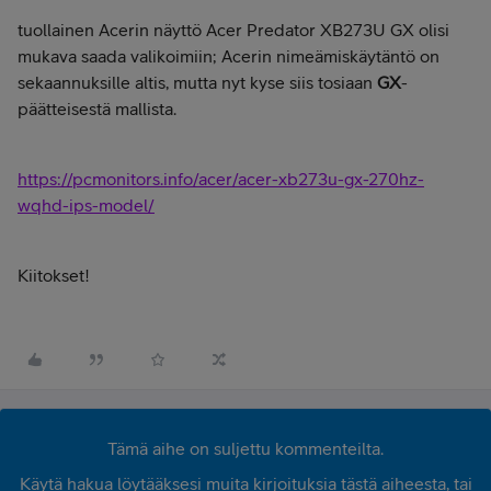
tuollainen Acerin näyttö Acer Predator XB273U GX olisi
mukava saada valikoimiin; Acerin nimeämiskäytäntö on
sekaannuksille altis, mutta nyt kyse siis tosiaan
GX
-
päätteisestä mallista.
https://pcmonitors.info/acer/acer-xb273u-gx-270hz-
wqhd-ips-model/
Kiitokset!
Tämä aihe on suljettu kommenteilta.
Käytä hakua löytääksesi muita kirjoituksia tästä aiheesta, tai