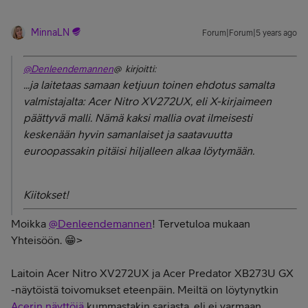
MinnaLN
Forum|Forum|5 years ago
@Denleendemannen
@ kirjoitti:
...ja laitetaas samaan ketjuun toinen ehdotus samalta
valmistajalta: Acer Nitro XV272UX, eli X-kirjaimeen
päättyvä malli. Nämä kaksi mallia ovat ilmeisesti
keskenään hyvin samanlaiset ja saatavuutta
euroopassakin pitäisi hiljalleen alkaa löytymään.
Kiitokset!
Moikka
@Denleendemannen
! Tervetuloa mukaan
Yhteisöön. 😁>
Laitoin Acer Nitro XV272UX ja Acer Predator XB273U GX
-näytöistä toivomukset eteenpäin. Meiltä on löytynytkin
Acerin näyttöjä
kummastakin sarjasta, eli ei varmaan